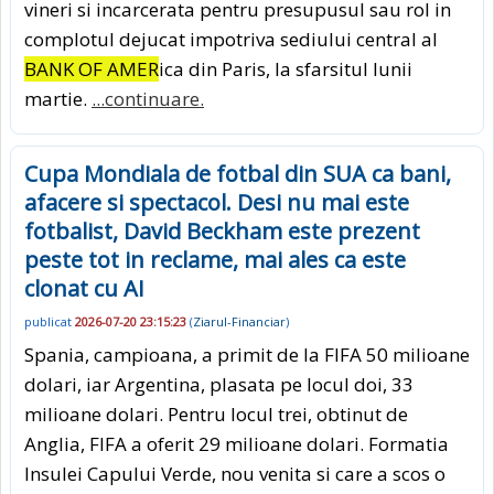
vineri si incarcerata pentru presupusul sau rol in
complotul dejucat impotriva sediului central al
BANK OF AMER
ica din Paris, la sfarsitul lunii
martie.
...continuare.
Cupa Mondiala de fotbal din SUA ca bani,
afacere si spectacol. Desi nu mai este
fotbalist, David Beckham este prezent
peste tot in reclame, mai ales ca este
clonat cu AI
publicat
2026-07-20 23:15:23
(
Ziarul-Financiar
)
Spania, campioana, a primit de la FIFA 50 milioane
dolari, iar Argentina, plasata pe locul doi, 33
milioane dolari. Pentru locul trei, obtinut de
Anglia, FIFA a oferit 29 milioane dolari. Formatia
Insulei Capului Verde, nou venita si care a scos o