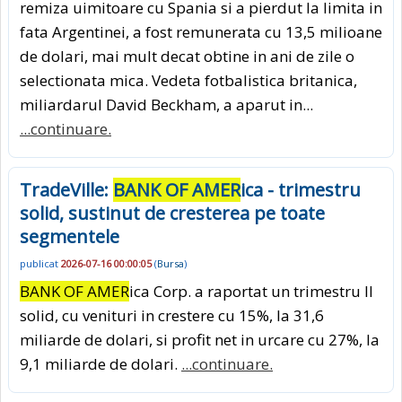
remiza uimitoare cu Spania si a pierdut la limita in
fata Argentinei, a fost remunerata cu 13,5 milioane
de dolari, mai mult decat obtine in ani de zile o
selectionata mica. Vedeta fotbalistica britanica,
mi­liar­darul David Beckham, a aparut in...
...continuare.
TradeVille:
BANK OF AMER
ica - trimestru
solid, sustinut de cresterea pe toate
segmentele
publicat
2026-07-16 00:00:05
(
Bursa
)
BANK OF AMER
ica Corp. a raportat un trimestru II
solid, cu venituri in crestere cu 15%, la 31,6
miliarde de dolari, si profit net in urcare cu 27%, la
9,1 miliarde de dolari.
...continuare.