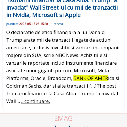
Tsunami financiar la Casa Alba: Trump "a
invadat" Wall Street-ul cu mii de tranzactii
in Nvidia, Microsoft si Apple
publicat
2026-05-15 08:15:20
(
Puterea
)
O declaratie de etica financiara a lui Donald
Trump arata mii de tranzactii legate de actiuni
americane, inclusiv investitii si vanzari in companii
majore din SUA, scrie NBC News. Achizitiile si
vanzarile raportate includ instrumente financiare
asociate unor giganti precum Microsoft, Meta
Platforms, Oracle, Broadcom,
BANK OF AMER
ica si
Goldman Sachs, dar si alte tranzactii […]The post
Tsunami financiar la Casa Alba: Trump "a invadat"
Wall...
...continuare.
EMAG