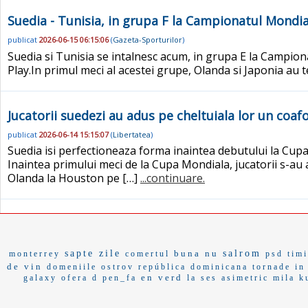
Suedia - Tunisia, in grupa F la Campionatul Mondia
publicat
2026-06-15 06:15:06
(
Gazeta-Sporturilor
)
Suedia si Tunisia se intalnesc acum, in grupa E la Campion
Play.In primul meci al acestei grupe, Olanda si Japonia au ter
Jucatorii suedezi au adus pe cheltuiala lor un coafo
publicat
2026-06-14 15:15:07
(
Libertatea
)
Suedia isi perfectioneaza forma inaintea debutului la Cupa
Inaintea primului meci de la Cupa Mondiala, jucatorii s-au a
Olanda la Houston pe […]
...continuare.
sapte zile
buna nu
salrom
monterrey
comertul
psd timi
de vin
domeniile ostrov
república dominicana
tornade in
en verd
galaxy
ofera d
pen_fa
la ses
asimetric
mila k