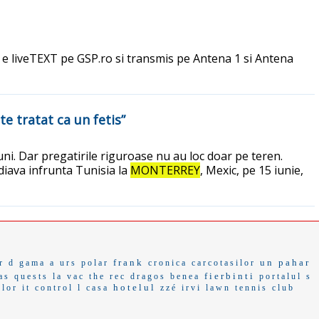
, e liveTEXT pe GSP.ro si transmis pe Antena 1 si Antena
te tratat ca un fetis”
ni. Dar pregatirile riguroase nu au loc doar pe teren.
ediava infrunta Tunisia la
MONTERREY
, Mexic, pe 15 iunie,
frank
un pahar
r d
gama a
urs polar
cronica carcotasilor
fierbinti
as
quests
la vac
the rec
dragos benea
portalul
s
hotelul
elor
it control
l casa
zzé
irvi
lawn tennis club