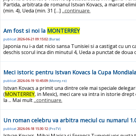
Partida, arbitrata de romanul Istvan Kovacs, a marcat elim
(min. 4), Ueda (min. 31 […]
...continuare.
Am fost si noi la
MONTERREY
publicat
2026-06-21 09:15:02
(
Bursa
)
Japonia nu i-a dat nicio sansa Tunisiei si a castigat cu un 
deschis scorul inca din minutul 4, Ueda a punctat de doua ori
Meci istoric pentru Istvan Kovacs la Cupa Mondiala
publicat
2026-06-19 10:45:09
(
Money.ro
)
Istvan Kovacs a primit una dintre cele mai speciale delegar
(
MONTERREY
, in Mexic), meci care va intra in istorie d
la ... Mai mult
...continuare.
Un roman celebru va arbitra meciul cu numarul 1.00
publicat
2026-06-18 15:30:12
(
ProTV
)
Istvan Kovacs, Mihai Marica si Ferencz Tunyogi vor purta tr