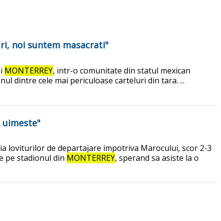
uri, noi suntem masacrati"
si
MONTERREY
, intr-o comunitate din statul mexican
 dintre cele mai periculoase carteluri din tara. ...
a uimeste"
ria loviturilor de departajare impotriva Marocului, scor 2-3
te pe stadionul din
MONTERREY
, sperand sa asiste la o