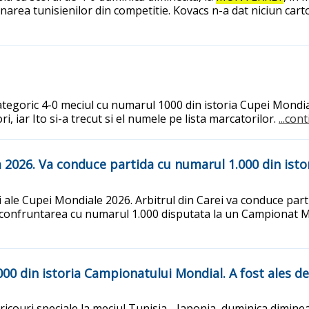
inarea tunisienilor din competitie. Kovacs n-a dat niciun car
categoric 4-0 meciul cu numarul 1000 din istoria Cupei Mondia
, iar Ito si-a trecut si el numele pe lista marcatorilor.
...con
 2026. Va conduce partida cu numarul 1.000 din isto
i ale Cupei Mondiale 2026. Arbitrul din Carei va conduce par
rept confruntarea cu numarul 1.000 disputata la un Campionat 
0 din istoria Campionatului Mondial. A fost ales de
icouri speciale la meciul Tunisia - Japonia, duminica diminea