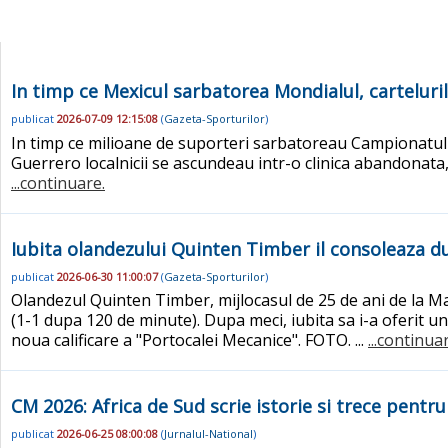
In timp ce Mexicul sarbatorea Mondialul, cartelur
publicat
2026-07-09 12:15:08
(
Gazeta-Sporturilor
)
In timp ce milioane de suporteri sarbatoreau Campionatul
Guerrero localnicii se ascundeau intr-o clinica abandonata, 
...continuare.
Iubita olandezului Quinten Timber il consoleaza d
publicat
2026-06-30 11:00:07
(
Gazeta-Sporturilor
)
Olandezul Quinten Timber, mijlocasul de 25 de ani de la Mars
(1-1 dupa 120 de minute). Dupa meci, iubita sa i-a oferit un
noua calificare a "Portocalei Mecanice". FOTO. ...
...continua
CM 2026: Africa de Sud scrie istorie si trece pentr
publicat
2026-06-25 08:00:08
(
Jurnalul-National
)