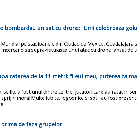
ile bombardau un sat cu drone: "Unii celebreaza gol
 Mondial pe stadioanele din Ciudad de Mexico, Guadalajara 
incercand sa supravietuiasca unui atac cu drone lansat de unul
upa ratarea de la 11 metri: "Leul meu, puterea ta m
eille, a fost unul dintre cei trei jucatori care au ratat in se
 sprijin moral.Multe iubite, logodnice si sotii au fost prezen
re.
u prima de faza grupelor