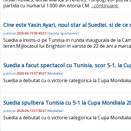
partida cu numarul 1.000 din istoria CM.
...continuare.
Cine este Yasin Ayari, noul star al Suediei, si de c
publicat
2026-06-15 09:45:07
(
Gazeta-Sporturilor
)
Suedia a invins-o pe Tunisia in runda inaugurala de la Camp
teren.Mijlocasul lui Brighton in varsta de 22 de ani a marca
Suedia a facut spectacol cu Tunisia, scor 5-1, la C
publicat
2026-06-15 07:45:07
(
Mediafax
)
Suedia a debutat cu o victorie categorica la Cupa Mondiala
Suedia spulbera Tunisia cu 5-1 la Cupa Mondiala 2
publicat
2026-06-15 07:30:07
(
Mediafax
)
Suedia a debutat cu o victorie categorica la Cupa Mondiala