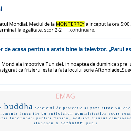
l
atul Mondial. Meciul de la
MONTERREY
a inceput la ora 5:00
minat la egalitate, scor 2-2. ...
...continuare.
r de acasa pentru a arata bine la televizor. „Parul es
 Mondiala impotriva Tunisiei, in noaptea de duminica spre lu
sigurat ca frizierul este la fata locului,scrie Aftonbladet.Su
EMAG
buddha
stroe
s
serviciul de protectie si paza
vouche
anticiclon
 romania
fanea
the bu
administration
scors
rom
unis
functionari publici
mexico_
addison
turneul campioan
a sarbatori
stanescu
pub i