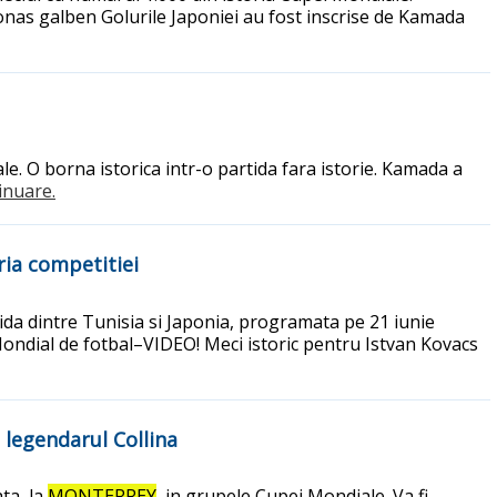
tonas galben Golurile Japoniei au fost inscrise de Kamada
le. O borna istorica intr-o partida fara istorie. Kamada a
tinuare.
ria competitiei
tida dintre Tunisia si Japonia, programata pe 21 iunie
Mondial de fotbal–VIDEO! Meci istoric pentru Istvan Kovacs
 legendarul Collina
ta, la
MONTERREY
, in grupele Cupei Mondiale. Va fi