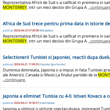
Reprezentativa Africii de Sud s-a calificat in premiera in sa
MONTERREY
, intr-un meci decisiv din Grupa A.
...continuare
Africa de Sud trece pentru prima data in istorie d
publicat
2026-06-25 07:30:08
(
Mediafax
)
Reprezentativa Africii de Sud s-a calificat in premiera in sa
MONTERREY
, intr-un meci decisiv din Grupa A.
...continuare
Selectionerii Tunisiei si Japoniei, reactii dupa du
publicat
2026-06-21 11:00:05
(
Gazeta-Sporturilor
)
Duminica dimineata, Japonia s-a impus in fata Tunisiei grat
ale Americii, Canada si Mexic.La finalul partidei de la
MONT
...continuare.
Japonia a eliminat Tunisia cu 4-0. Istvan Kovacs a 
publicat
2026-06-21 10:30:07
(
Libertatea
)
Japonia a obtinut o victorie spectaculoasa, invingand Tuni