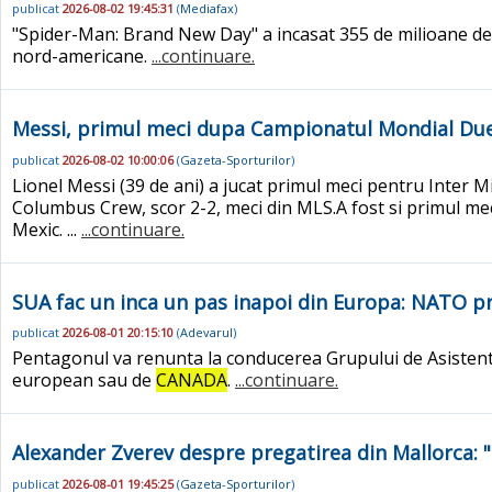
publicat
2026-08-02 19:45:31
(
Mediafax
)
"Spider-Man: Brand New Day" a incasat 355 de milioane de
nord-americane.
...continuare.
Messi, primul meci dupa Campionatul Mondial Duel
publicat
2026-08-02 10:00:06
(
Gazeta-Sporturilor
)
Lionel Messi (39 de ani) a jucat primul meci pentru Inter M
Columbus Crew, scor 2-2, meci din MLS.A fost si primul mec
Mexic. ...
...continuare.
SUA fac un inca un pas inapoi din Europa: NATO pr
publicat
2026-08-01 20:15:10
(
Adevarul
)
Pentagonul va renunta la conducerea Grupului de Asistenta
european sau de
CANADA
.
...continuare.
Alexander Zverev despre pregatirea din Mallorca: "
publicat
2026-08-01 19:45:25
(
Gazeta-Sporturilor
)