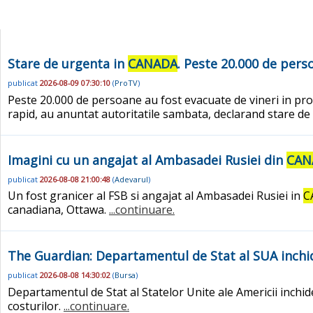
Stare de urgenta in
CANADA
. Peste 20.000 de perso
publicat
2026-08-09 07:30:10
(
ProTV
)
Peste 20.000 de persoane au fost evacuate de vineri in pro
rapid, au anuntat autoritatile sambata, declarand stare d
Imagini cu un angajat al Ambasadei Rusiei din
CAN
publicat
2026-08-08 21:00:48
(
Adevarul
)
Un fost granicer al FSB si angajat al Ambasadei Rusiei in
C
canadiana, Ottawa.
...continuare.
The Guardian: Departamentul de Stat al SUA inchid
publicat
2026-08-08 14:30:02
(
Bursa
)
Departamentul de Stat al Statelor Unite ale Americii inchid
costurilor.
...continuare.