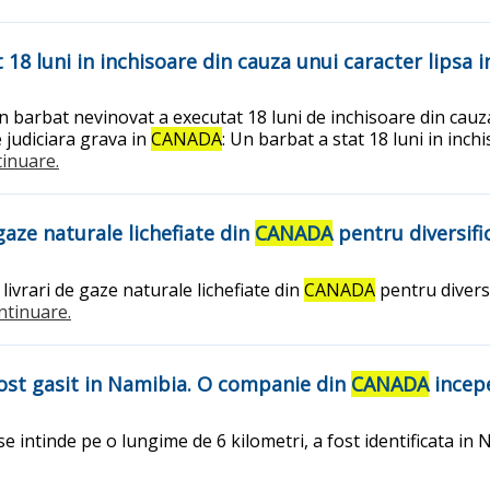
 18 luni in inchisoare din cauza unui caracter lipsa 
n barbat nevinovat a executat 18 luni de inchisoare din cauza
e judiciara grava in
CANADA
: Un barbat a stat 18 luni in inc
ntinuare.
gaze naturale lichefiate din
CANADA
pentru diversifi
ivrari de gaze naturale lichefiate din
CANADA
pentru divers
ontinuare.
fost gasit in Namibia. O companie din
CANADA
incepe
e intinde pe o lungime de 6 kilometri, a fost identificata i