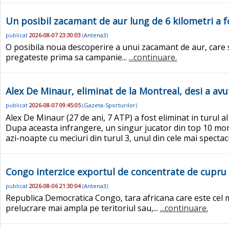
Un posibil zacamant de aur lung de 6 kilometri a 
publicat
2026-08-07 23:30:03
(
Antena3
)
O posibila noua descoperire a unui zacamant de aur, care s
pregateste prima sa campanie...
...continuare.
Alex De Minaur, eliminat de la Montreal, desi a av
publicat
2026-08-07 09:45:05
(
Gazeta-Sporturilor
)
Alex De Minaur (27 de ani, 7 ATP) a fost eliminat in turul 
Dupa aceasta infrangere, un singur jucator din top 10 mond
azi-noapte cu meciuri din turul 3, unul din cele mai spectac
Congo interzice exportul de concentrate de cupru 
publicat
2026-08-06 21:30:04
(
Antena3
)
Republica Democratica Congo, tara africana care este cel m
prelucrare mai ampla pe teritoriul sau,...
...continuare.