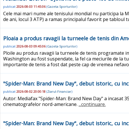
publicat
2026-08-03 11:45:06
(
Gazeta-Sporturilor
)
Cele mai mari nume ale tenisului mondial nu participa la Ma
de ani, locul 3 ATP) a ramas principalul favorit pe tabloul 
Ploaia a produs ravagii la turneele de tenis din Am
publicat
2026-08-03 09:45:06
(
Gazeta-Sporturilor
)
Ploile au produs ravagii la turneele de tenis programate in
Washington au fost suspendate, la fel ca meciurile de la 
importante de tenis a fost dat peste cap de vremea nefavora
"Spider-Man: Brand New Day", debut istoric, cu inc
publicat
2026-08-02 20:00:18
(
Ziarul-Financiar
)
Autor: Mediafax "Spider-Man: Brand New Day" a incasat 35
cinematografelor nord-americane.
...continuare.
"Spider-Man: Brand New Day", debut istoric, cu inc