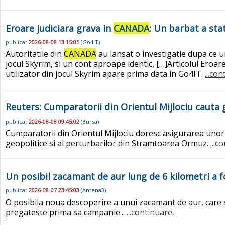
Eroare judiciara grava in
CANADA
: Un barbat a stat
publicat
2026-08-08 13:15:05
(
Go4IT
)
Autoritatile din
CANADA
au lansat o investigatie dupa ce u
jocul Skyrim, si un cont aproape identic, […]Articolul Eroar
utilizator din jocul Skyrim apare prima data in Go4IT.
...co
Reuters: Cumparatorii din Orientul Mijlociu cauta 
publicat
2026-08-08 09:45:02
(
Bursa
)
Cumparatorii din Orientul Mijlociu doresc asigurarea unor l
geopolitice si al perturbarilor din Stramtoarea Ormuz.
...c
Un posibil zacamant de aur lung de 6 kilometri a 
publicat
2026-08-07 23:45:03
(
Antena3
)
O posibila noua descoperire a unui zacamant de aur, care s
pregateste prima sa campanie...
...continuare.