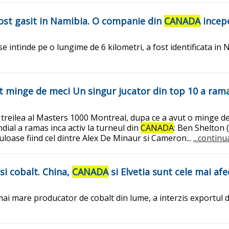
fost gasit in Namibia. O companie din
CANADA
incepe
e intinde pe o lungime de 6 kilometri, a fost identificata i
ut minge de meci Un singur jucator din top 10 a ram
al treilea al Masters 1000 Montreal, dupa ce a avut o minge d
ial a ramas inca activ la turneul din
CANADA
: Ben Shelton 
uloase fiind cel dintre Alex De Minaur si Cameron...
...continu
si cobalt. China,
CANADA
si Elvetia sunt cele mai af
ai mare producator de cobalt din lume, a interzis exportul d