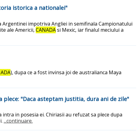
ria istorica a nationalei"
ia Argentinei impotriva Angliei in semifinala Campionatului
ite ale Americii,
CANADA
si Mexic, iar finalul meciului a
NADA
), dupa ce a fost invinsa joi de australianca Maya
a plece: "Daca asteptam justitia, dura ani de zile"
 intra in posesia ei. Chiriasii au refuzat sa plece dupa
i.
...continuare.