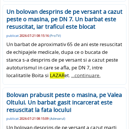
Un bolovan desprins de pe versant a cazut
peste o masina, pe DN 7. Un barbat este
resuscitat, iar traficul este blocat
publicat
2026-07-21 08:15:16
(
ProTV
)
Un barbat de aproximativ 65 de ani este resuscitat
de echipajele medicale, dupa ce o bucata de
stanca s-a desprins de pe versant si a cazut peste
autoturismul in care se afla, pe DN 7, intre
localitatile Boita si
LAZAR
et.
...continuare.
Bolovan prabusit peste o masina, pe Valea
Oltului. Un barbat gasit incarcerat este
resuscitat la fata locului
publicat
2026-07-21 08:15:09
(
Adevarul
)
Un bolovan desprins de pe versant a cazut marti