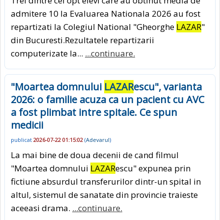
Trei dintre cei opt elevi care au obtinut media de
admitere 10 la Evaluarea Nationala 2026 au fost
repartizati la Colegiul National "Gheorghe
LAZAR
"
din Bucuresti.Rezultatele repartizarii
computerizate la...
...continuare.
"Moartea domnului
LAZAR
escu", varianta
2026: o familie acuza ca un pacient cu AVC
a fost plimbat intre spitale. Ce spun
medicii
publicat
2026-07-22 01:15:02
(
Adevarul
)
La mai bine de doua decenii de cand filmul
"Moartea domnului
LAZAR
escu" expunea prin
fictiune absurdul transferurilor dintr-un spital in
altul, sistemul de sanatate din provincie traieste
aceeasi drama.
...continuare.