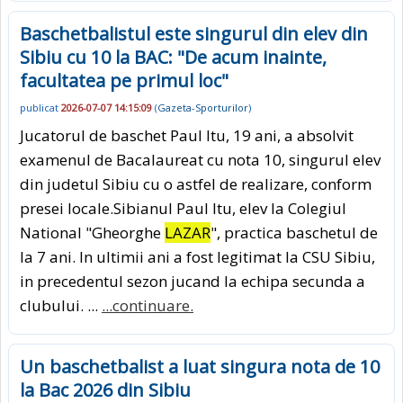
Baschetbalistul este singurul din elev din
Sibiu cu 10 la BAC: "De acum inainte,
facultatea pe primul loc"
publicat
2026-07-07 14:15:09
(
Gazeta-Sporturilor
)
Jucatorul de baschet Paul Itu, 19 ani, a absolvit
examenul de Bacalaureat cu nota 10, singurul elev
din judetul Sibiu cu o astfel de realizare, conform
presei locale.Sibianul Paul Itu, elev la Colegiul
National "Gheorghe
LAZAR
", practica baschetul de
la 7 ani. In ultimii ani a fost legitimat la CSU Sibiu,
in precedentul sezon jucand la echipa secunda a
clubului. ...
...continuare.
Un baschetbalist a luat singura nota de 10
la Bac 2026 din Sibiu