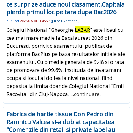
ce surprize aduce noul clasament.Capitala
pierde primul loc pe tara dupa Bac2026
publicat
2026-07-10 11:45:25
(
Jurnalul-National
)
Colegiul National "Gheorghe
LAZAR
" este liceul cu
cea mai mare medie la Bacalaureat 2026 din
Bucuresti, potrivit clasamentului publicat de
platforma BacPlus pe baza rezultatelor initiale ale
examenului. Cu o medie generala de 9,48 si o rata
de promovare de 99,6%, institutia de invatamant
ocupa si locul al doilea la nivel national, fiind
depasita la limita doar de Colegiul National "Emil
Racovita" din Cluj-Napoca.
...continuare.
Fabrica de hartie tissue Don Pedro din
Ramnicu Valcea si-a dublat capacitatea:
"Comenzile din retail si private label au