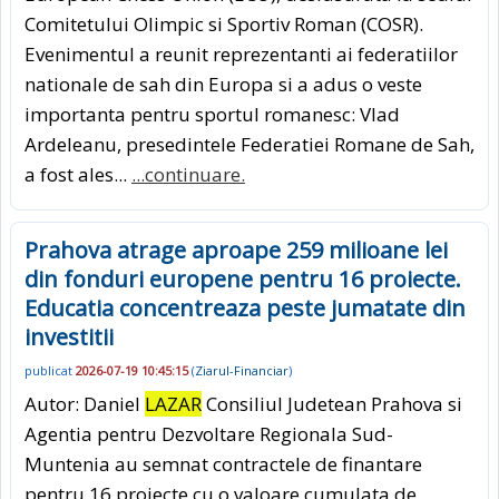
Comitetului Olimpic si Sportiv Roman (COSR).
Evenimentul a reunit reprezentanti ai federatiilor
nationale de sah din Europa si a adus o veste
importanta pentru sportul romanesc: Vlad
Ardeleanu, presedintele Federatiei Romane de Sah,
a fost ales...
...continuare.
Prahova atrage aproape 259 milioane lei
din fonduri europene pentru 16 proiecte.
Educatia concentreaza peste jumatate din
investitii
publicat
2026-07-19 10:45:15
(
Ziarul-Financiar
)
Autor: Daniel
LAZAR
Consiliul Judetean Prahova si
Agentia pentru Dezvoltare Regionala Sud-
Muntenia au semnat contractele de finantare
pentru 16 proiecte cu o valoare cumulata de