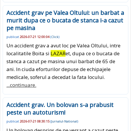
Accident grav pe Valea Oltului: un barbat a
murit dupa ce o bucata de stanca i-a cazut
pe masina
publicat
2026-07-21 12:00:04
(
Click
)
Un accident grav a avut loc pe Valea Oltului, intre
localitatile Boita si
LAZAR
et, dupa ce o bucata de
stanca a cazut pe masina unui barbat de 65 de
ani. In ciuda eforturilor depuse de echipajele
medicale, soferul a decedat la fata locului.
...continuare.
Accident grav. Un bolovan s-a prabusit
peste un autoturism!
publicat
2026-07-21 08:30:15
(
Jurnalul-National
)
Un bolovan desprins de pe versant a cazut peste