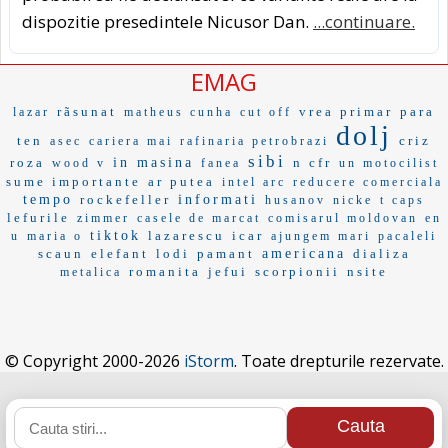
dispozitie presedintele Nicusor Dan.
...continuare.
EMAG
rãsunat
vrea primar
para
lazar
matheus cunha
cut off
dolj
ten
criz
asec
cariera mai
rafinaria petrobrazi
sibi
roza
in masina
n cfr
wood v
fanea
un motocilist
sume importante
ar putea
intel arc
reducere comerciala
tempo
rockefeller
informati
husanov
nicke
t caps
lefurile
zimmer
casele de marcat
comisarul moldovan
en
tiktok
lazarescu
icar
u
maria o
ajungem mari
pacaleli
scaun
elefant
lodi
pamant
americana
dializa
romanita
jefui
scorpionii
nsite
metalica
© Copyright 2000-2026
iStorm
. Toate drepturile rezervate.