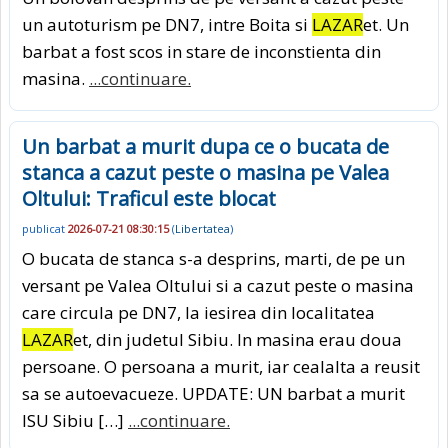
un autoturism pe DN7, intre Boita si
LAZAR
et. Un
barbat a fost scos in stare de inconstienta din
masina.
...continuare.
Un barbat a murit dupa ce o bucata de
stanca a cazut peste o masina pe Valea
Oltului: Traficul este blocat
publicat
2026-07-21 08:30:15
(
Libertatea
)
O bucata de stanca s-a desprins, marti, de pe un
versant pe Valea Oltului si a cazut peste o masina
care circula pe DN7, la iesirea din localitatea
LAZAR
et, din judetul Sibiu. In masina erau doua
persoane. O persoana a murit, iar cealalta a reusit
sa se autoevacueze. UPDATE: UN barbat a murit
ISU Sibiu […]
...continuare.