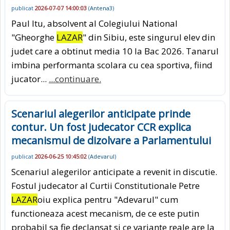
publicat
2026-07-07 14:00:03
(
Antena3
)
Paul Itu, absolvent al Colegiului National
"Gheorghe
LAZAR
" din Sibiu, este singurul elev din
judet care a obtinut media 10 la Bac 2026. Tanarul
imbina performanta scolara cu cea sportiva, fiind
jucator...
...continuare.
Scenariul alegerilor anticipate prinde
contur. Un fost judecator CCR explica
mecanismul de dizolvare a Parlamentului
publicat
2026-06-25 10:45:02
(
Adevarul
)
Scenariul alegerilor anticipate a revenit in discutie.
Fostul judecator al Curtii Constitutionale Petre
LAZAR
oiu explica pentru "Adevarul" cum
functioneaza acest mecanism, de ce este putin
probabil sa fie declansat si ce variante reale are la