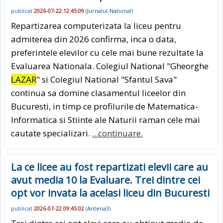
publicat
2026-07-22 12:45:09
(
Jurnalul-National
)
Repartizarea computerizata la liceu pentru
admiterea din 2026 confirma, inca o data,
preferintele elevilor cu cele mai bune rezultate la
Evaluarea Nationala. Colegiul National "Gheorghe
LAZAR
" si Colegiul National "Sfantul Sava"
continua sa domine clasamentul liceelor din
Bucuresti, in timp ce profilurile de Matematica-
Informatica si Stiinte ale Naturii raman cele mai
cautate specializari.
...continuare.
La ce licee au fost repartizati elevii care au
avut media 10 la Evaluare. Trei dintre cei
opt vor invata la acelasi liceu din Bucuresti
publicat
2026-07-22 09:45:02
(
Antena3
)