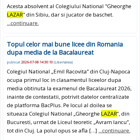
Acesta absolvent al Colegiului National "Gheorghe
LAZAR
" din Sibiu, dar si jucator de baschet.
...continuare.
Topul celor mai bune licee din Romania
dupa media de la Bacalaureat
publicat
2026-07-08 14:30:10
(
Libertatea
)
Colegiul National „Emil Racovita” din Cluj-Napoca
ocupa primul loc in clasamentul liceelor dupa
media obtinuta la examenul de Bacalaureat 2026,
inainte de contestatii, potrivit datelor centralizate
de platforma BacPlus. Pe locul al doilea se
situeaza Colegiul National „Gheorghe
LAZAR
”, din
Bucuresti, urmat de Liceul teoretic „Avram Iancu”,
tot din Cluj. La polul opus se afla […]
...continuare.