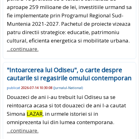
aproape 259 milioane de lei, investitiile urmand sa
fie implementate prin Programul Regional Sud-
Muntenia 2021-2027. Pachetul de proiecte vizeaza
patru directii strategice: educatie, patrimoniu
cultural, eficienta energetica si mobilitate urbana.
...continuare.
"Intoarcerea lui Odiseu", o carte despre
cautarile si regasirile omului contemporan
publicat
2026-07-14 10:30:08
(
Jurnalul-National
)
Douazeci de ani i-au trebuit lui Odiseu sa se
reintoarca acasa si tot douazeci de ani l-a cautat
Simona
LAZAR
, in urmele istoriei si in
omniprezenta lui din lumea contemporana.
...continuare.