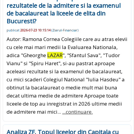
rezultatele de la admitere si la examenul
de bacalaureat la liceele de elita din
Bucuresti?
publicat
2026-07-23 10:15:14
(
Ziarul-Financiar
)
Autor: Ramona Cornea Colegiile care au atras elevii
cu cele mai mari medii la Evaluarea Nationala,
adica "Gheorghe
LAZAR
", "Sfantul Sava", "Tudor
Vianu" si "Spiru Haret", si-au pastrat aproape
aceleasi rezultate si la examenul de bacalaureat,
cu mici scaderi Colegiul National "Iulia Hasdeu" a
obtinut la bacalaureat o medie mult mai buna
decat ultima medie de admitere Aproape toate
liceele de top au inregistrat in 2026 ultime medii
de admitere mai mici...
...continuare.
Analiza ZF. Topul liceelor din Capitala cu