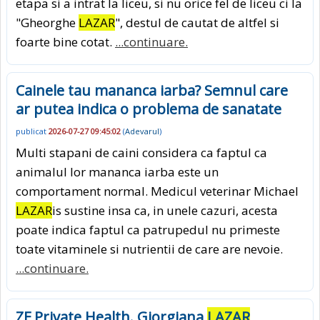
etapa si a intrat la liceu, si nu orice fel de liceu ci la
"Gheorghe
LAZAR
", destul de cautat de altfel si
foarte bine cotat.
...continuare.
Cainele tau mananca iarba? Semnul care
ar putea indica o problema de sanatate
publicat
2026-07-27 09:45:02
(
Adevarul
)
Multi stapani de caini considera ca faptul ca
animalul lor mananca iarba este un
comportament normal. Medicul veterinar Michael
LAZAR
is sustine insa ca, in unele cazuri, acesta
poate indica faptul ca patrupedul nu primeste
toate vitaminele si nutrientii de care are nevoie.
...continuare.
ZF Private Health. Giorgiana
LAZAR
,