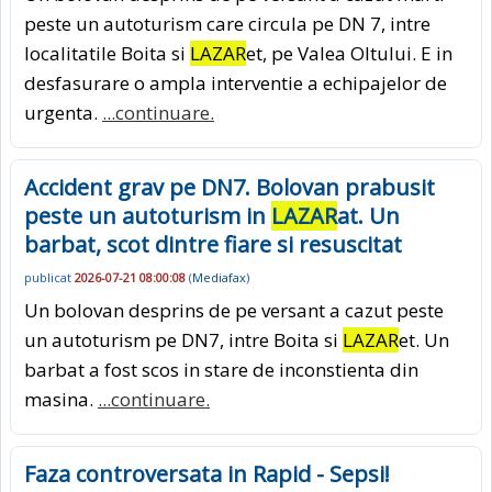
peste un autoturism care circula pe DN 7, intre
localitatile Boita si
LAZAR
et, pe Valea Oltului. E in
desfasurare o ampla interventie a echipajelor de
urgenta.
...continuare.
Accident grav pe DN7. Bolovan prabusit
peste un autoturism in
LAZAR
at. Un
barbat, scot dintre fiare si resuscitat
publicat
2026-07-21 08:00:08
(
Mediafax
)
Un bolovan desprins de pe versant a cazut peste
un autoturism pe DN7, intre Boita si
LAZAR
et. Un
barbat a fost scos in stare de inconstienta din
masina.
...continuare.
Faza controversata in Rapid - Sepsi!