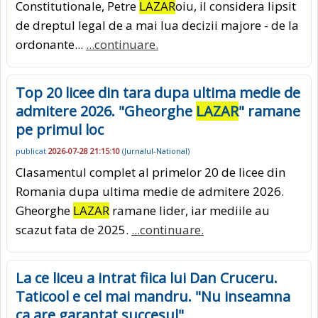
Constitutionale, Petre
LAZAR
oiu, il considera lipsit
de dreptul legal de a mai lua decizii majore - de la
ordonante...
...continuare.
Top 20 licee din tara dupa ultima medie de
admitere 2026. "Gheorghe
LAZAR
" ramane
pe primul loc
publicat
2026-07-28 21:15:10
(
Jurnalul-National
)
Clasamentul complet al primelor 20 de licee din
Romania dupa ultima medie de admitere 2026.
Gheorghe
LAZAR
ramane lider, iar mediile au
scazut fata de 2025.
...continuare.
La ce liceu a intrat fiica lui Dan Cruceru.
Taticool e cel mai mandru. "Nu inseamna
ca are garantat succesul"