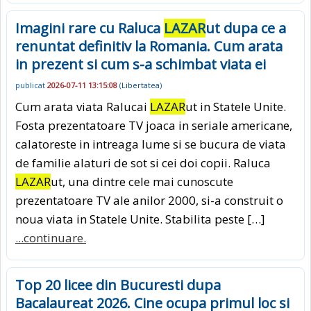
Imagini rare cu Raluca
LAZAR
ut dupa ce a
renuntat definitiv la Romania. Cum arata
in prezent si cum s-a schimbat viata ei
publicat
2026-07-11 13:15:08
(
Libertatea
)
Cum arata viata Ralucai
LAZAR
ut in Statele Unite.
Fosta prezentatoare TV joaca in seriale americane,
calatoreste in intreaga lume si se bucura de viata
de familie alaturi de sot si cei doi copii. Raluca
LAZAR
ut, una dintre cele mai cunoscute
prezentatoare TV ale anilor 2000, si-a construit o
noua viata in Statele Unite. Stabilita peste […]
...continuare.
Top 20 licee din Bucuresti dupa
Bacalaureat 2026. Cine ocupa primul loc si