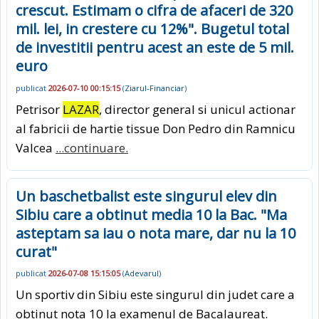
crescut. Estimam o cifra de afaceri de 320
mil. lei, in crestere cu 12%". Bugetul total
de investitii pentru acest an este de 5 mil.
euro
publicat
2026-07-10 00:15:15
(
Ziarul-Financiar
)
Petrisor
LAZAR
, director general si unicul actionar
al fabricii de hartie tissue Don Pedro din Ramnicu
Valcea
...continuare.
Un baschetbalist este singurul elev din
Sibiu care a obtinut media 10 la Bac. "Ma
asteptam sa iau o nota mare, dar nu la 10
curat"
publicat
2026-07-08 15:15:05
(
Adevarul
)
Un sportiv din Sibiu este singurul din judet care a
obtinut nota 10 la examenul de Bacalaureat.