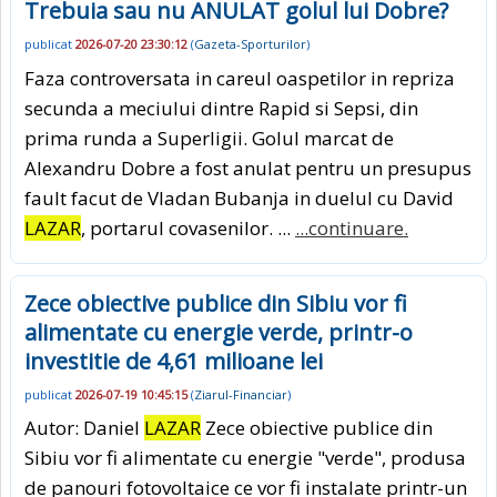
Trebuia sau nu ANULAT golul lui Dobre?
publicat
2026-07-20 23:30:12
(
Gazeta-Sporturilor
)
Faza controversata in careul oaspetilor in repriza
secunda a meciului dintre Rapid si Sepsi, din
prima runda a Superligii. Golul marcat de
Alexandru Dobre a fost anulat pentru un presupus
fault facut de Vladan Bubanja in duelul cu David
LAZAR
, portarul covasenilor. ...
...continuare.
Zece obiective publice din Sibiu vor fi
alimentate cu energie verde, printr-o
investitie de 4,61 milioane lei
publicat
2026-07-19 10:45:15
(
Ziarul-Financiar
)
Autor: Daniel
LAZAR
Zece obiective publice din
Sibiu vor fi alimentate cu energie "verde", produsa
de panouri fotovoltaice ce vor fi instalate printr-un