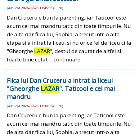
publicat
2026-07-28 13:45:03
(
Click
)
Dan Cruceru e bun la parenting, iar Taticool este
acum cel mai mandru tatic din toate timpurile. Nu
de alta dar fiica lui, Sophia, a trecut intr-o alta
etapa si a intrat la liceu, si nu orice fel de liceu ci la
"Gheorghe
LAZAR
", destul de cautat de altfel si
foarte bine cotat.
...continuare.
Fiica lui Dan Cruceru a intrat la liceul
"Gheorghe
LAZAR
". Taticool e cel mai
mandru
publicat
2026-07-28 13:30:05
(
Click
)
Dan Cruceru e bun la parenting iar Taticool este
acum cel mai mandru tatic din toate timpurile. Nu
de alta dar fiica lui, Sophia, a trecut intr-o alta