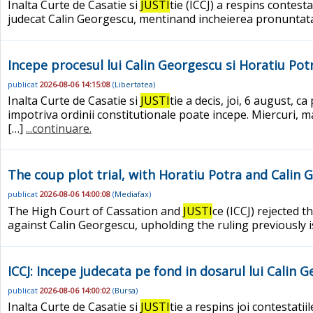
Inalta Curte de Casatie si
JUSTI
tie (ICCJ) a respins contest
judecat Calin Georgescu, mentinand incheierea pronuntata
Incepe procesul lui Calin Georgescu si Horatiu Potr
publicat
2026-08-06 14:15:08
(
Libertatea
)
Inalta Curte de Casatie si
JUSTI
tie a decis, joi, 6 august, c
impotriva ordinii constitutionale poate incepe. Miercuri, 
[…]
...continuare.
The coup plot trial, with Horatiu Potra and Cali
publicat
2026-08-06 14:00:08
(
Mediafax
)
The High Court of Cassation and
JUSTI
ce (ICCJ) rejected 
against Calin Georgescu, upholding the ruling previously 
ICCJ: Incepe judecata pe fond in dosarul lui Calin 
publicat
2026-08-06 14:00:02
(
Bursa
)
Inalta Curte de Casatie si
JUSTI
tie a respins joi contestati