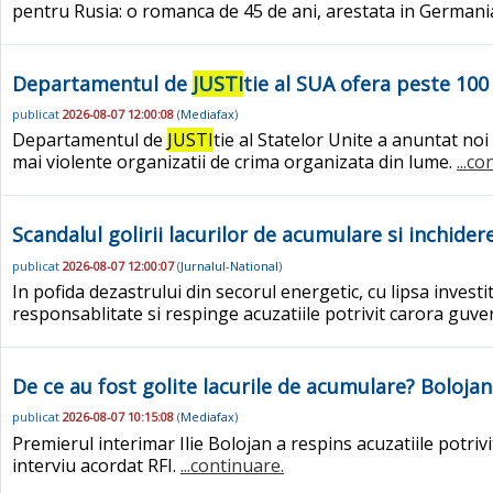
pentru Rusia: o romanca de 45 de ani, arestata in Germania.
Departamentul de
JUSTI
tie al SUA ofera peste 100
publicat
2026-08-07 12:00:08
(
Mediafax
)
Departamentul de
JUSTI
tie al Statelor Unite a anuntat no
mai violente organizatii de crima organizata din lume.
...c
Scandalul golirii lacurilor de acumulare si inchide
publicat
2026-08-07 12:00:07
(
Jurnalul-National
)
In pofida dezastrului din secorul energetic, cu lipsa investit
responsablitate si respinge acuzatiile potrivit carora guvern
De ce au fost golite lacurile de acumulare? Bolojan
publicat
2026-08-07 10:15:08
(
Mediafax
)
Premierul interimar Ilie Bolojan a respins acuzatiile potrivi
interviu acordat RFI.
...continuare.