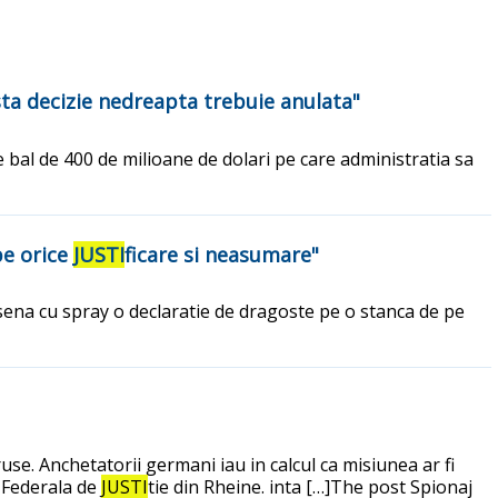
asta decizie nedreapta trebuie anulata"
 bal de 400 de milioane de dolari pe care administratia sa
pe orice
JUSTI
ficare si neasumare"
esena cu spray o declaratie de dragoste pe o stanca de pe
se. Anchetatorii germani iau in calcul ca misiunea ar fi
a Federala de
JUSTI
tie din Rheine. inta […]The post Spionaj