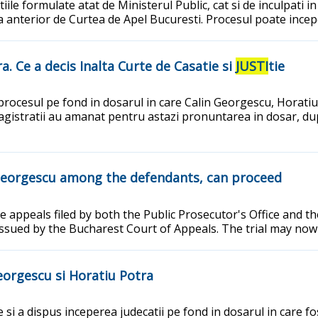
atiile formulate atat de Ministerul Public, cat si de inculpati
 anterior de Curtea de Apel Bucuresti. Procesul poate incep
a. Ce a decis Inalta Curte de Casatie si
JUSTI
tie
a procesul pe fond in dosarul in care Calin Georgescu, Horatiu 
magistratii au amanat pentru astazi pronuntarea in dosar, dup
n Georgescu among the defendants, can proceed
the appeals filed by both the Public Prosecutor's Office and 
issued by the Bucharest Court of Appeals. The trial may now
Georgescu si Horatiu Potra
ile si a dispus inceperea judecatii pe fond in dosarul in care 