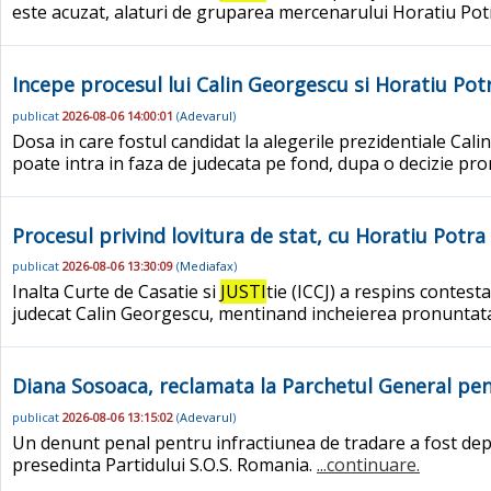
este acuzat, alaturi de gruparea mercenarului Horatiu Potr
Incepe procesul lui Calin Georgescu si Horatiu Potra
publicat
2026-08-06 14:00:01
(
Adevarul
)
Dosa in care fostul candidat la alegerile prezidentiale Cal
poate intra in faza de judecata pe fond, dupa o decizie pro
Procesul privind lovitura de stat, cu Horatiu Potra
publicat
2026-08-06 13:30:09
(
Mediafax
)
Inalta Curte de Casatie si
JUSTI
tie (ICCJ) a respins contest
judecat Calin Georgescu, mentinand incheierea pronuntata 
Diana Sosoaca, reclamata la Parchetul General pentr
publicat
2026-08-06 13:15:02
(
Adevarul
)
Un denunt penal pentru infractiunea de tradare a fost depu
presedinta Partidului S.O.S. Romania.
...continuare.