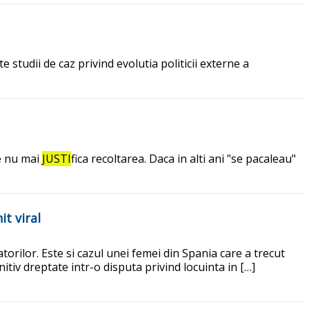
 studii de caz privind evolutia politicii externe a
re nu mai
JUSTI
fica recoltarea. Daca in alti ani "se pacaleau"
t viral
torilor. Este si cazul unei femei din Spania care a trecut
initiv dreptate intr-o disputa privind locuinta in […]