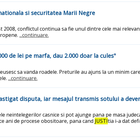
nationala si securitatea Marii Negre
008, conflictul continua sa fie unul dintre cele mai relevante
europene.
...continuare.
00 de lei pe marfa, dau 2.000 doar la cules"
reusesc sa vanda roadele. Preturile au ajuns la un minim ca
ele.
...continuare.
astigat disputa, iar mesajul transmis sotului a deveni
itele neintelegerilor casnice si pot ajunge pana pe masa judeca
zece ani de procese obositoare, pana cand
JUSTI
tia i-a dat def