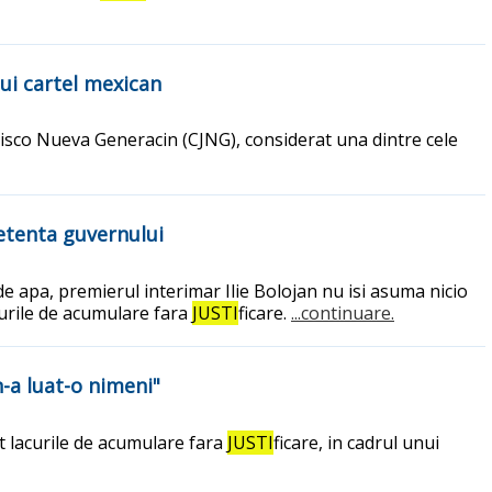
nui cartel mexican
Jalisco Nueva Generacin (CJNG), considerat una dintre cele
petenta guvernului
a de apa, premierul interimar Ilie Bolojan nu isi asuma nicio
acurile de acumulare fara
JUSTI
ficare.
...continuare.
n-a luat-o nimeni"
lit lacurile de acumulare fara
JUSTI
ficare, in cadrul unui