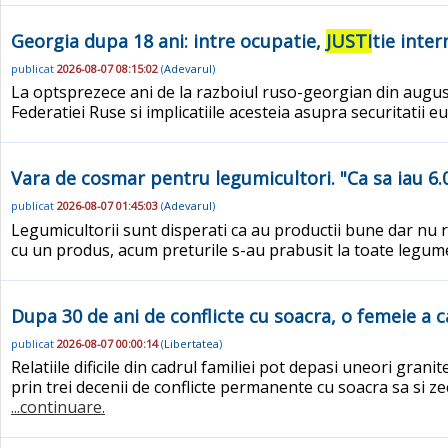
Georgia dupa 18 ani: intre ocupatie,
JUSTI
tie inter
publicat
2026-08-07 08:15:02
(
Adevarul
)
La optsprezece ani de la razboiul ruso-georgian din august 2
Federatiei Ruse si implicatiile acesteia asupra securitatii 
Vara de cosmar pentru legumicultori. "Ca sa iau 6.0
publicat
2026-08-07 01:45:03
(
Adevarul
)
Legumicultorii sunt disperati ca au productii bune dar nu 
cu un produs, acum preturile s-au prabusit la toate legum
Dupa 30 de ani de conflicte cu soacra, o femeie a c
publicat
2026-08-07 00:00:14
(
Libertatea
)
Relatiile dificile din cadrul familiei pot depasi uneori gran
prin trei decenii de conflicte permanente cu soacra sa si 
...continuare.