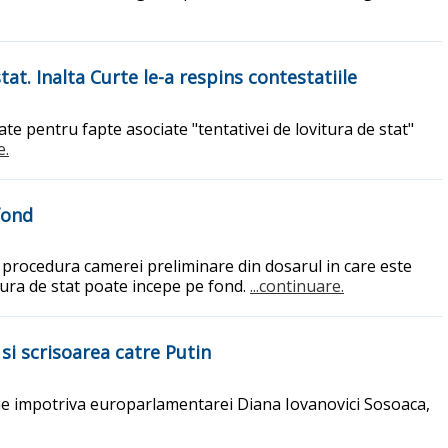
at. Inalta Curte le-a respins contestatiile
te pentru fapte asociate "tentativei de lovitura de stat"
e.
fond
 in procedura camerei preliminare din dosarul in care este
tura de stat poate incepe pe fond.
...continuare.
 si scrisoarea catre Putin
ie impotriva europarlamentarei Diana Iovanovici Sosoaca,