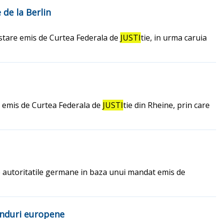
de la Berlin
estare emis de Curtea Federala de
JUSTI
tie, in urma caruia
, emis de Curtea Federala de
JUSTI
tie din Rheine, prin care
de autoritatile germane in baza unui mandat emis de
fonduri europene