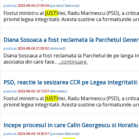
publicat
2026-08-06 21:00:06
(
Jurnalul-National
)
Fostul ministru al
JUSTI
tiei, Radu Marinescu (PSD), a criti
privind legea integritatii. Acesta sustine ca formatiunile u
Diana Sosoaca a fost reclamata la Parchetul General
publicat
2026-08-06 21:00:02
(
Antena3
)
Diana Sosoaca a fost reclamata la Parchetul de pe langa In
asociatia din care face...
...continuare.
PSD, reactie la sesizarea CCR pe Legea integritatii
publicat
2026-08-06 16:15:07
(
Mediafax
)
Fostul ministru al
JUSTI
tiei, Radu Marinescu (PSD), a criti
privind legea integritatii. Acesta sustine ca formatiunile u
Incepe procesul in care Calin Georgescu si Horatiu 
publicat
2026-08-06 14:30:07
(
Jurnalul-National
)