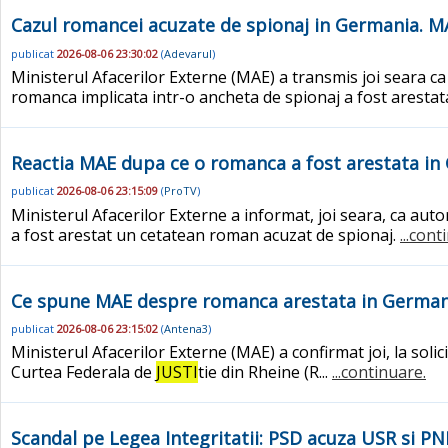
Cazul romancei acuzate de spionaj in Germania. MAE
publicat
2026-08-06 23:30:02
(
Adevarul
)
Ministerul Afacerilor Externe (MAE) a transmis joi seara 
romanca implicata intr-o ancheta de spionaj a fost arestat
Reactia MAE dupa ce o romanca a fost arestata in 
publicat
2026-08-06 23:15:09
(
ProTV
)
Ministerul Afacerilor Externe a informat, joi seara, ca au
a fost arestat un cetatean roman acuzat de spionaj.
...cont
Ce spune MAE despre romanca arestata in German
publicat
2026-08-06 23:15:02
(
Antena3
)
Ministerul Afacerilor Externe (MAE) a confirmat joi, la so
Curtea Federala de
JUSTI
tie din Rheine (R...
...continuare.
Scandal pe Legea Integritatii: PSD acuza USR si PN