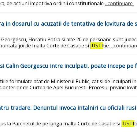
a, de actiuni impotriva ordinii constitutionale
...continuare.
 in dosarul cu acuzatii de tentativa de lovitura de st
in Georgescu, Horatiu Potra si alte 20 de persoane sunt judeca
nuntata joi de Inalta Curte de Casatie si
JUSTI
tie.
...continuar
 si Calin Georgescu intre inculpati, poate incepe pe 
atiile formulate atat de Ministerul Public, cat si de inculpati
anterior de Curtea de Apel Bucuresti. Procesul privind lovi
u tradare. Denuntul invoca intalniri cu oficiali rusi
s la Parchetul de pe langa Inalta Curte de Casatie si
JUSTI
t