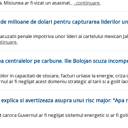
 Misiunea ar fi vizat un asasinat...
...continuare.
 de milioane de dolari pentru capturarea liderilor u
i acuzatii penale impotriva unor lideri ai cartelului mexican 
ontinuare.
rea centralelor pe carbune. Ilie Bolojan scuza incom
iilor in capacitati de stocare, facturi uriiase la energie, criz
ul ar fi neglijat acest domeniu strategic al tarii si a golit l
 explica si avertizeaza asupra unui risc major: "Apa 
t carora Guvernul ar fi neglijat sistemul energetic si ar fi go