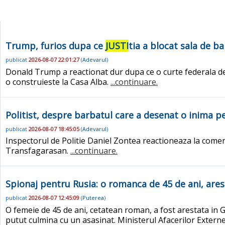
Trump, furios dupa ce
JUSTI
tia a blocat sala de b
publicat
2026-08-07 22:01:27
(
Adevarul
)
Donald Trump a reactionat dur dupa ce o curte federala de 
o construieste la Casa Alba.
...continuare.
Politist, despre barbatul care a desenat o inima 
publicat
2026-08-07 18:45:05
(
Adevarul
)
Inspectorul de Politie Daniel Zontea reactioneaza la comen
Transfagarasan.
...continuare.
Spionaj pentru Rusia: o romanca de 45 de ani, ares
publicat
2026-08-07 12:45:09
(
Puterea
)
O femeie de 45 de ani, cetatean roman, a fost arestata in G
putut culmina cu un asasinat. Ministerul Afacerilor Exter