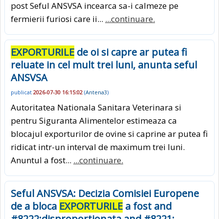
post Seful ANSVSA incearca sa-i calmeze pe
fermierii furiosi care ii...
...continuare.
EXPORTURILE
de oi si capre ar putea fi
reluate in cel mult trei luni, anunta seful
ANSVSA
publicat
2026-07-30 16:15:02
(
Antena3
)
Autoritatea Nationala Sanitara Veterinara si
pentru Siguranta Alimentelor estimeaza ca
blocajul exporturilor de ovine si caprine ar putea fi
ridicat intr-un interval de maximum trei luni.
Anuntul a fost...
...continuare.
Seful ANSVSA: Decizia Comisiei Europene
de a bloca
EXPORTURILE
a fost and
#8222;disproportionata and #8221;