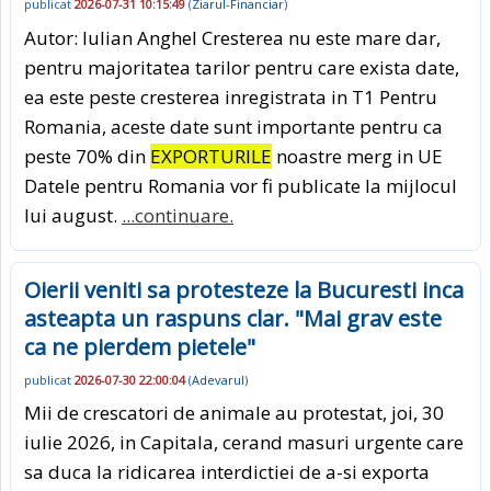
publicat
2026-07-31 10:15:49
(
Ziarul-Financiar
)
Autor: Iulian Anghel Cresterea nu este mare dar,
pentru majoritatea tarilor pentru care exista date,
ea este peste cresterea inregistrata in T1 Pentru
Romania, aceste date sunt importante pentru ca
peste 70% din
EXPORTURILE
noastre merg in UE
Datele pentru Romania vor fi publicate la mijlocul
lui august.
...continuare.
Oierii veniti sa protesteze la Bucuresti inca
asteapta un raspuns clar. "Mai grav este
ca ne pierdem pietele"
publicat
2026-07-30 22:00:04
(
Adevarul
)
Mii de crescatori de animale au protestat, joi, 30
iulie 2026, in Capitala, cerand masuri urgente care
sa duca la ridicarea interdictiei de a-si exporta