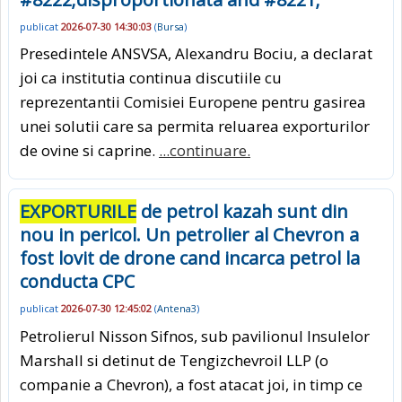
publicat
2026-07-30 14:30:03
(
Bursa
)
Presedintele ANSVSA, Alexandru Bociu, a declarat
joi ca institutia continua discutiile cu
reprezentantii Comisiei Europene pentru gasirea
unei solutii care sa permita reluarea exporturilor
de ovine si caprine.
...continuare.
EXPORTURILE
de petrol kazah sunt din
nou in pericol. Un petrolier al Chevron a
fost lovit de drone cand incarca petrol la
conducta CPC
publicat
2026-07-30 12:45:02
(
Antena3
)
Petrolierul Nisson Sifnos, sub pavilionul Insulelor
Marshall si detinut de Tengizchevroil LLP (o
companie a Chevron), a fost atacat joi, in timp ce