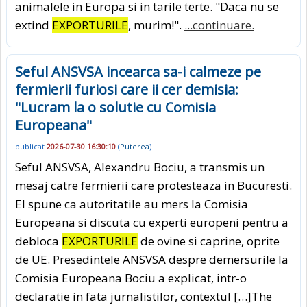
animalele in Europa si in tarile terte. "Daca nu se
extind
EXPORTURILE
, murim!".
...continuare.
Seful ANSVSA incearca sa-i calmeze pe
fermierii furiosi care ii cer demisia:
"Lucram la o solutie cu Comisia
Europeana"
publicat
2026-07-30 16:30:10
(
Puterea
)
Seful ANSVSA, Alexandru Bociu, a transmis un
mesaj catre fermierii care protesteaza in Bucuresti.
El spune ca autoritatile au mers la Comisia
Europeana si discuta cu experti europeni pentru a
debloca
EXPORTURILE
de ovine si caprine, oprite
de UE. Presedintele ANSVSA despre demersurile la
Comisia Europeana Bociu a explicat, intr-o
declaratie in fata jurnalistilor, contextul […]The