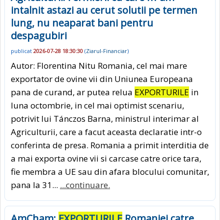
intalnit astazi au cerut solutii pe termen
lung, nu neaparat bani pentru
despagubiri
publicat
2026-07-28 18:30:30
(
Ziarul-Financiar
)
Autor: Florentina Nitu Romania, cel mai mare
exportator de ovine vii din Uniunea Europeana
pana de curand, ar putea relua
EXPORTURILE
in
luna octombrie, in cel mai optimist scenariu,
potrivit lui Tánczos Barna, ministrul interimar al
Agriculturii, care a facut aceasta declaratie intr-o
conferinta de presa. Romania a primit interditia de
a mai exporta ovine vii si carcase catre orice tara,
fie membra a UE sau din afara blocului comunitar,
pana la 31...
...continuare.
AmCham:
EXPORTURILE
Romaniei catre