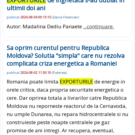
EXPORTURILE
de inghetata s-au dublat in
ultimii doi ani
publicat
2026-08-04 00:15:15
(
Ziarul-Financiar
)
Autor: Madalina Dediu Panaete
...continuare.
Sa oprim curentul pentru Republica
Moldova? Solutia "simpla" care nu rezolva
complicata criza energetica a Romaniei
publicat
2026-08-02 11:30:10
(
Puterea
)
Romania poate limita
EXPORTURILE
de energie in
orele critice, daca propria securitate energetica o
cere. Dar oprirea totala a livrarilor catre Republica
Moldova nu reporneste reactorul de la Cernavoda,
nu umple Dunarea, nu repara hidrocentralele si nu
construieste peste noapte centralele pe gaz
promise de ani intregi. Ar recupera, eventual,