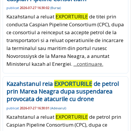
publicat
2026-07-27 16:30:02
(
Bursa
)
Kazahstanul a reluat
EXPORTURILE
de titei prin
conducta Caspian Pipeline Consortium (CPC), dupa
ce consortiul a reinceput sa accepte petrol de la
transportatori si a reluat operatiunile de incarcare
la terminalul sau maritim din portul rusesc
Novorossiysk de la Marea Neagra, a anuntat
Ministerul kazah al Energiei.
...continuare.
Kazahstanul reia
EXPORTURILE
de petrol
prin Marea Neagra dupa suspendarea
provocata de atacurile cu drone
publicat
2026-07-27 16:30:01
(
Adevarul
)
Kazahstanul a reluat
EXPORTURILE
de petrol prin
Caspian Pipeline Consortium (CPC), dupa ce