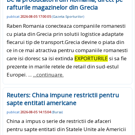
rafturile magazinelor din Grecia
publicat
2026-08-05 17:00:05
(
Gazeta-Sporturilor
)
Raben Romania conecteaza companiile romanesti
cu piata din Grecia prin solutii logistice adaptate
fiecarui tip de transport.Grecia devine o piata din
ce in ce mai atractiva pentru companiile romanesti
care isi doresc sa isi extinda
EXPORTURILE
si sa fie
prezente in marile retele de retail din sud-estul
Europei. ...
...continuare.
Reuters: China impune restrictii pentru
sapte entitati americane
publicat
2026-08-05 14:15:04
(
Bursa
)
China a impus o serie de restrictii de afaceri
pentru sapte entitati din Statele Unite ale Americii