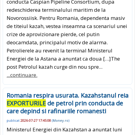
conducta Caspian Pipeline Consortium, dupa
redeschiderea terminalului maritim de la
Novorossiisk. Pentru Romania, dependenta masiv
de titeiul kazah, vestea inseamna ca scenariul unei
crize de aprovizionare pierde, cel putin
deocamdata, principalul motiv de alarma.
Petrolierele au revenit la terminal Ministerul
Energiei de la Astana a anuntat ca doua […]The
post Petrolul kazah curge din nou spre...
...continuare.
Romania respira usurata. Kazahstanul reia
EXPORTURILE
de petrol prin conducta de
care depind si rafinariile romanesti
publicat
2026-07-27 17:45:08
(
Money.ro
)
Ministerul Energiei din Kazahstan a anuntat luni