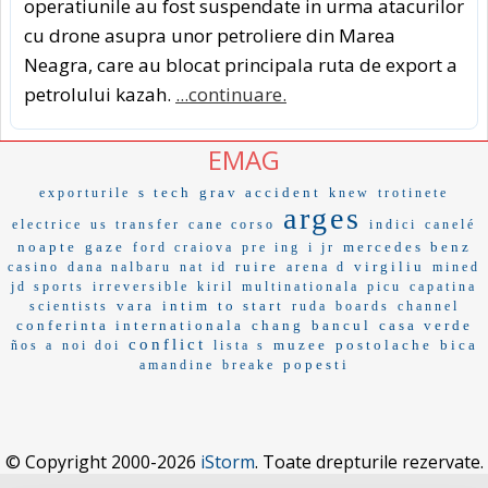
operatiunile au fost suspendate in urma atacurilor
cu drone asupra unor petroliere din Marea
Neagra, care au blocat principala ruta de export a
petrolului kazah.
...continuare.
EMAG
s tech
grav accident
exporturile
knew
trotinete
arges
electrice
us transfer
cane corso
indici
canelé
noapte
gaze
mercedes benz
ford craiova
pre ing
i jr
ruire
virgiliu
casino
dana nalbaru
nat id
arena d
mined
jd sports
irreversible
kiril
multinationala
picu
capatina
vara
intim
to start
scientists
ruda
boards
channel
conferinta internationala
chang
bancul
casa verde
conflict
muzee
postolache
bica
ños a
noi doi
lista s
popesti
amandine
breake
© Copyright 2000-2026
iStorm
. Toate drepturile rezervate.