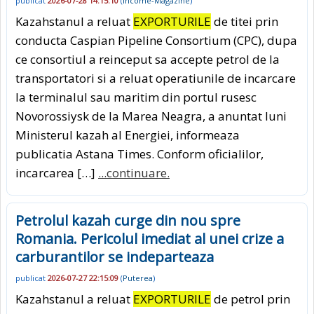
publicat
2026-07-28 14:15:10
(
Income-Magazine
)
Kazahstanul a reluat
EXPORTURILE
de titei prin
conducta Caspian Pipeline Consortium (CPC), dupa
ce consortiul a reinceput sa accepte petrol de la
transportatori si a reluat operatiunile de incarcare
la terminalul sau maritim din portul rusesc
Novorossiysk de la Marea Neagra, a anuntat luni
Ministerul kazah al Energiei, informeaza
publicatia Astana Times. Conform oficialilor,
incarcarea […]
...continuare.
Petrolul kazah curge din nou spre
Romania. Pericolul imediat al unei crize a
carburantilor se indeparteaza
publicat
2026-07-27 22:15:09
(
Puterea
)
Kazahstanul a reluat
EXPORTURILE
de petrol prin