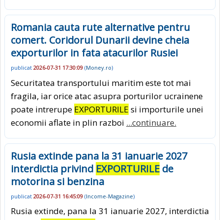
Romania cauta rute alternative pentru
comert. Coridorul Dunarii devine cheia
exporturilor in fata atacurilor Rusiei
publicat
2026-07-31 17:30:09
(
Money.ro
)
Securitatea transportului maritim este tot mai
fragila, iar orice atac asupra porturilor ucrainene
poate intrerupe
EXPORTURILE
si importurile unei
economii aflate in plin razboi
...continuare.
Rusia extinde pana la 31 ianuarie 2027
interdictia privind
EXPORTURILE
de
motorina si benzina
publicat
2026-07-31 16:45:09
(
Income-Magazine
)
Rusia extinde, pana la 31 ianuarie 2027, interdictia