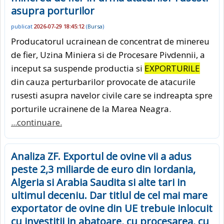
asupra porturilor
publicat
2026-07-29 18:45:12
(
Bursa
)
Producatorul ucrainean de concentrat de minereu
de fier, Uzina Miniera si de Procesare Pivdennii, a
inceput sa suspende productia si
EXPORTURILE
din cauza perturbarilor provocate de atacurile
rusesti asupra navelor civile care se indreapta spre
porturile ucrainene de la Marea Neagra.
...continuare.
Analiza ZF. Exportul de ovine vii a adus
peste 2,3 miliarde de euro din Iordania,
Algeria si Arabia Saudita si alte tari in
ultimul deceniu. Dar titlul de cel mai mare
exportator de ovine din UE trebuie inlocuit
cu investitii in abatoare, cu procesarea, cu