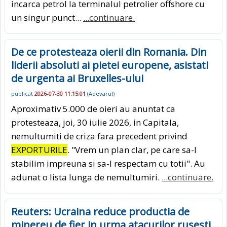
incarca petrol la terminalul petrolier offshore cu
un singur punct...
...continuare.
De ce protesteaza oierii din Romania. Din
liderii absoluti ai pietei europene, asistati
de urgenta ai Bruxelles-ului
publicat
2026-07-30 11:15:01
(
Adevarul
)
Aproximativ 5.000 de oieri au anuntat ca
protesteaza, joi, 30 iulie 2026, in Capitala,
nemultumiti de criza fara precedent privind
EXPORTURILE
. "Vrem un plan clar, pe care sa-l
stabilim impreuna si sa-l respectam cu totii". Au
adunat o lista lunga de nemultumiri.
...continuare.
Reuters: Ucraina reduce productia de
minereu de fier in urma atacurilor rusesti