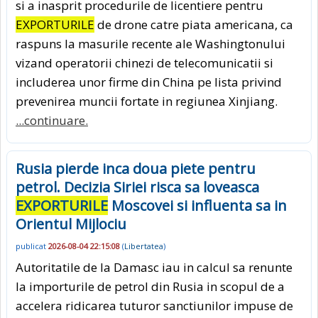
si a inasprit procedurile de licentiere pentru
EXPORTURILE
de drone catre piata americana, ca
raspuns la masurile recente ale Washingtonului
vizand operatorii chinezi de telecomunicatii si
includerea unor firme din China pe lista privind
prevenirea muncii fortate in regiunea Xinjiang.
...continuare.
Rusia pierde inca doua piete pentru
petrol. Decizia Siriei risca sa loveasca
EXPORTURILE
Moscovei si influenta sa in
Orientul Mijlociu
publicat
2026-08-04 22:15:08
(
Libertatea
)
Autoritatile de la Damasc iau in calcul sa renunte
la importurile de petrol din Rusia in scopul de a
accelera ridicarea tuturor sanctiunilor impuse de