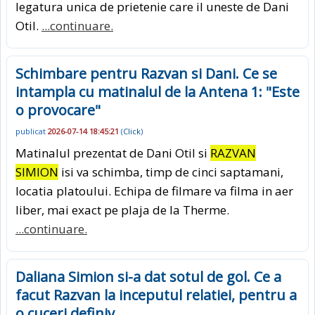
legatura unica de prietenie care il uneste de Dani
Otil.
...continuare.
Schimbare pentru Razvan si Dani. Ce se
intampla cu matinalul de la Antena 1: "Este
o provocare"
publicat
2026-07-14 18:45:21
(
Click
)
Matinalul prezentat de Dani Otil si
RAZVAN
SIMION
isi va schimba, timp de cinci saptamani,
locatia platoului. Echipa de filmare va filma in aer
liber, mai exact pe plaja de la Therme.
...continuare.
Daliana Simion si-a dat sotul de gol. Ce a
facut Razvan la inceputul relatiei, pentru a
o cuceri definiv