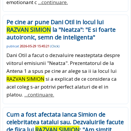
emotionant c
...continuare.
Pe cine ar pune Dani Otil in locul lui
RAZVAN SIMION
la "Neatza": "E si foarte
autoironic, semn de inteligenta"
publicat
2026-05-29 15:45:21
(
Click
)
Dani Otil a facut o dezvaluire neasteptata despre
viitorul emisiunii "Neatza". Prezentatorul de la
Antena 1 a spus pe cine ar alege sa ii ia locul lui
RAZVAN SIMION
si a explicat de ce considera ca
acel coleg s-ar potrivi perfect alaturi de el in
platou.
...continuare.
Cum a fost afectata Ianca Simion de
celebritatea tatalui sau. Dezvaluirile facute
de fiica lui
RAZVAN SIMION
: "Am simtit