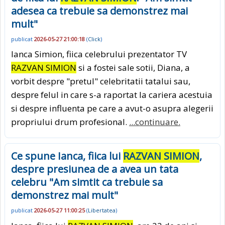
adesea ca trebuie sa demonstrez mai
mult"
publicat
2026-05-27 21:00:18
(
Click
)
Ianca Simion, fiica celebrului prezentator TV
RAZVAN SIMION
si a fostei sale sotii, Diana, a
vorbit despre "pretul" celebritatii tatalui sau,
despre felul in care s-a raportat la cariera acestuia
si despre influenta pe care a avut-o asupra alegerii
propriului drum profesional.
...continuare.
Ce spune Ianca, fiica lui
RAZVAN SIMION
,
despre presiunea de a avea un tata
celebru "Am simtit ca trebuie sa
demonstrez mai mult"
publicat
2026-05-27 11:00:25
(
Libertatea
)