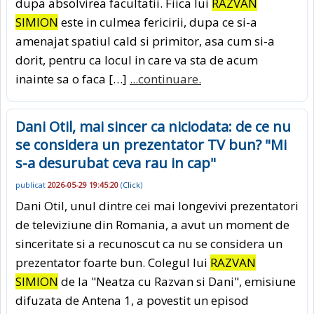
dupa absolvirea facultatii. Fiica lui
RAZVAN
SIMION
este in culmea fericirii, dupa ce si-a
amenajat spatiul cald si primitor, asa cum si-a
dorit, pentru ca locul in care va sta de acum
inainte sa o faca […]
...continuare.
Dani Otil, mai sincer ca niciodata: de ce nu
se considera un prezentator TV bun? "Mi
s-a desurubat ceva rau in cap"
publicat
2026-05-29 19:45:20
(
Click
)
Dani Otil, unul dintre cei mai longevivi prezentatori
de televiziune din Romania, a avut un moment de
sinceritate si a recunoscut ca nu se considera un
prezentator foarte bun. Colegul lui
RAZVAN
SIMION
de la "Neatza cu Razvan si Dani", emisiune
difuzata de Antena 1, a povestit un episod