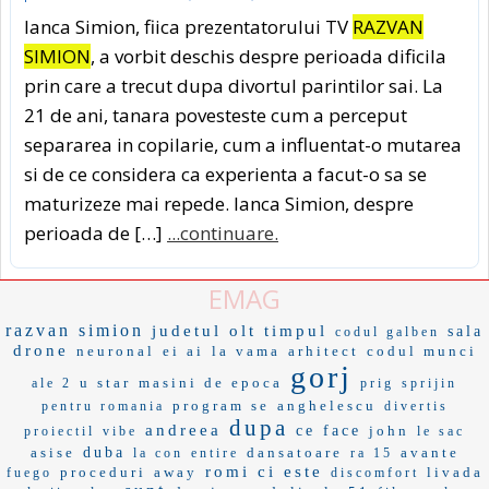
Ianca Simion, fiica prezentatorului TV
RAZVAN
SIMION
, a vorbit deschis despre perioada dificila
prin care a trecut dupa divortul parintilor sai. La
21 de ani, tanara povesteste cum a perceput
separarea in copilarie, cum a influentat-o mutarea
si de ce considera ca experienta a facut-o sa se
maturizeze mai repede. Ianca Simion, despre
perioada de […]
...continuare.
EMAG
razvan simion
judetul olt
timpul
sala
codul galben
drone
neuronal
ei ai
la vama
arhitect
codul munci
gorj
u star
masini de epoca
ale 2
prig
sprijin
program se
anghelescu
pentru romania
divertis
dupa
andreea
ce face
john
proiectil
vibe
le sac
asise
duba
dansatoare
avante
la con
entire
ra 15
romi
ci este
proceduri
away
livada
fuego
discomfort