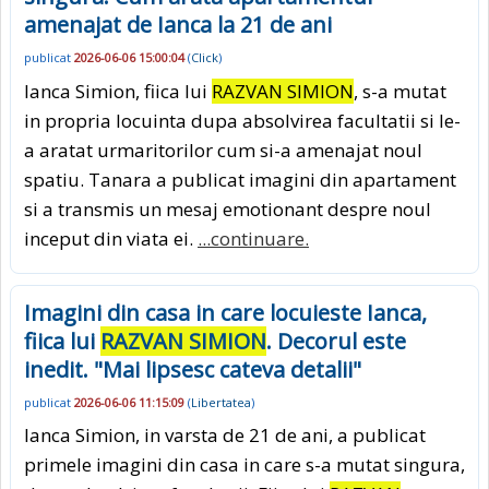
amenajat de Ianca la 21 de ani
publicat
2026-06-06 15:00:04
(
Click
)
Ianca Simion, fiica lui
RAZVAN SIMION
, s-a mutat
in propria locuinta dupa absolvirea facultatii si le-
a aratat urmaritorilor cum si-a amenajat noul
spatiu. Tanara a publicat imagini din apartament
si a transmis un mesaj emotionant despre noul
inceput din viata ei.
...continuare.
Imagini din casa in care locuieste Ianca,
fiica lui
RAZVAN SIMION
. Decorul este
inedit. "Mai lipsesc cateva detalii"
publicat
2026-06-06 11:15:09
(
Libertatea
)
Ianca Simion, in varsta de 21 de ani, a publicat
primele imagini din casa in care s-a mutat singura,