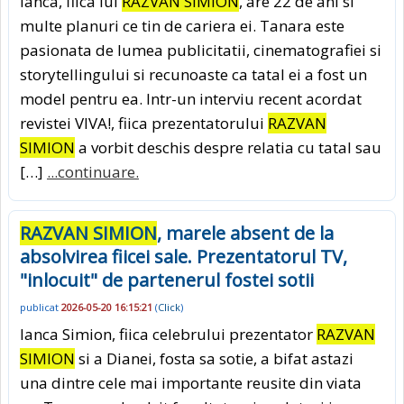
Ianca, fiica lui
RAZVAN SIMION
, are 22 de ani si
multe planuri ce tin de cariera ei. Tanara este
pasionata de lumea publicitatii, cinematografiei si
storytellingului si recunoaste ca tatal ei a fost un
model pentru ea. Intr-un interviu recent acordat
revistei VIVA!, fiica prezentatorului
RAZVAN
SIMION
a vorbit deschis despre relatia cu tatal sau
[…]
...continuare.
RAZVAN SIMION
, marele absent de la
absolvirea fiicei sale. Prezentatorul TV,
"inlocuit" de partenerul fostei sotii
publicat
2026-05-20 16:15:21
(
Click
)
Ianca Simion, fiica celebrului prezentator
RAZVAN
SIMION
si a Dianei, fosta sa sotie, a bifat astazi
una dintre cele mai importante reusite din viata