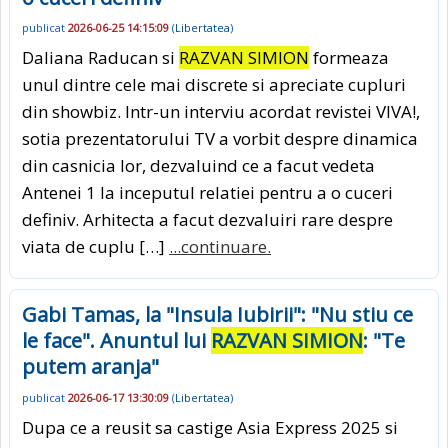
publicat
2026-06-25 14:15:09
(
Libertatea
)
Daliana Raducan si
RAZVAN SIMION
formeaza
unul dintre cele mai discrete si apreciate cupluri
din showbiz. Intr-un interviu acordat revistei VIVA!,
sotia prezentatorului TV a vorbit despre dinamica
din casnicia lor, dezvaluind ce a facut vedeta
Antenei 1 la inceputul relatiei pentru a o cuceri
definiv. Arhitecta a facut dezvaluiri rare despre
viata de cuplu […]
...continuare.
Gabi Tamas, la "Insula Iubirii": "Nu stiu ce
le face". Anuntul lui
RAZVAN SIMION
: "Te
putem aranja"
publicat
2026-06-17 13:30:09
(
Libertatea
)
Dupa ce a reusit sa castige Asia Express 2025 si