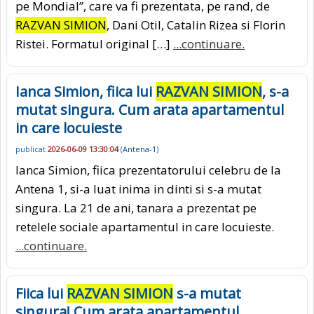
pe Mondial”, care va fi prezentata, pe rand, de
RAZVAN SIMION
, Dani Otil, Catalin Rizea si Florin
Ristei. Formatul original […]
...continuare.
Ianca Simion, fiica lui
RAZVAN SIMION
, s-a
mutat singura. Cum arata apartamentul
in care locuieste
publicat
2026-06-09 13:30:04
(
Antena-1
)
Ianca Simion, fiica prezentatorului celebru de la
Antena 1, si-a luat inima in dinti si s-a mutat
singura. La 21 de ani, tanara a prezentat pe
retelele sociale apartamentul in care locuieste.
...continuare.
Fiica lui
RAZVAN SIMION
s-a mutat
singura! Cum arata apartamentul