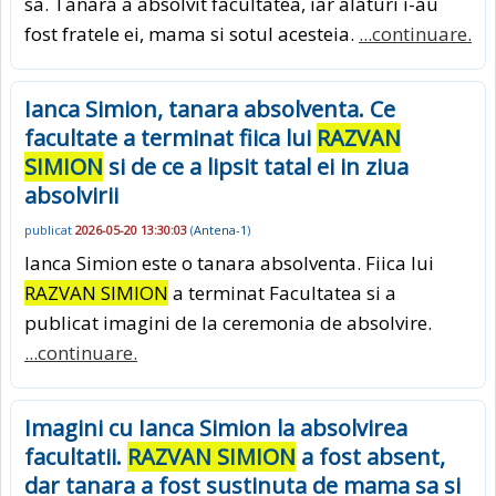
sa. Tanara a absolvit facultatea, iar alaturi i-au
fost fratele ei, mama si sotul acesteia.
...continuare.
Ianca Simion, tanara absolventa. Ce
facultate a terminat fiica lui
RAZVAN
SIMION
si de ce a lipsit tatal ei in ziua
absolvirii
publicat
2026-05-20 13:30:03
(
Antena-1
)
Ianca Simion este o tanara absolventa. Fiica lui
RAZVAN SIMION
a terminat Facultatea si a
publicat imagini de la ceremonia de absolvire.
...continuare.
Imagini cu Ianca Simion la absolvirea
facultatii.
RAZVAN SIMION
a fost absent,
dar tanara a fost sustinuta de mama sa si