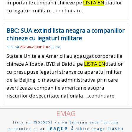
importante companii chineze pe
LISTA EN
titatilor
cu legaturi militare
...continuare.
BBC: SUA extind lista neagra a companiilor
chineze cu legaturi militare
publicat
2026-06-10 08:30:02
(
Bursa
)
Statele Unite ale Americii au adaugat corporatiile
chineze Alibaba, BYD si Baidu pe
LISTA EN
titatilor
cu presupuse legaturi stranse cu aparatul militar
de la Beijing, o masura administrativa prin care
avertizeaza companiile americane asupra
riscurilor de securitate nationala.
...continuare.
EMAG
lista en
mototol
va va
teheran este
furtuna
league 2
traseu
puternica
pi ar
white image