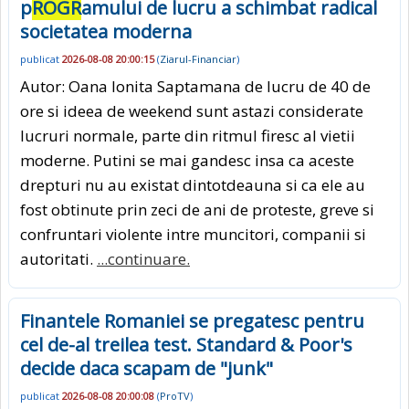
p
ROGR
amului de lucru a schimbat radical
societatea moderna
publicat
2026-08-08 20:00:15
(
Ziarul-Financiar
)
Autor: Oana Ionita Saptamana de lucru de 40 de
ore si ideea de weekend sunt astazi considerate
lucruri normale, parte din ritmul firesc al vietii
moderne. Putini se mai gandesc insa ca aceste
drepturi nu au existat dintotdeauna si ca ele au
fost obtinute prin zeci de ani de proteste, greve si
confruntari violente intre muncitori, companii si
autoritati.
...continuare.
Finantele Romaniei se pregatesc pentru
cel de-al treilea test. Standard & Poor's
decide daca scapam de "junk"
publicat
2026-08-08 20:00:08
(
ProTV
)