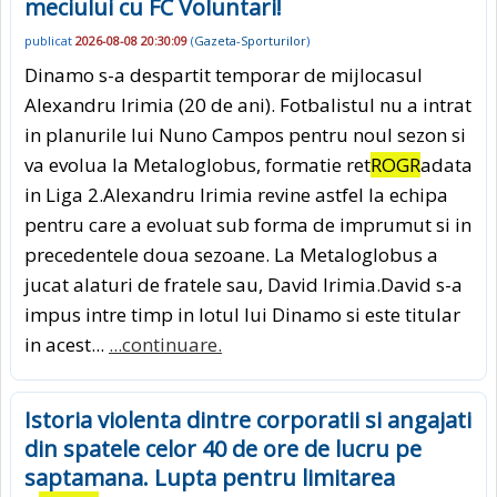
meciului cu FC Voluntari!
publicat
2026-08-08 20:30:09
(
Gazeta-Sporturilor
)
Dinamo s-a despartit temporar de mijlocasul
Alexandru Irimia (20 de ani). Fotbalistul nu a intrat
in planurile lui Nuno Campos pentru noul sezon si
va evolua la Metaloglobus, formatie ret
ROGR
adata
in Liga 2.Alexandru Irimia revine astfel la echipa
pentru care a evoluat sub forma de imprumut si in
precedentele doua sezoane. La Metaloglobus a
jucat alaturi de fratele sau, David Irimia.David s-a
impus intre timp in lotul lui Dinamo si este titular
in acest...
...continuare.
Istoria violenta dintre corporatii si angajati
din spatele celor 40 de ore de lucru pe
saptamana. Lupta pentru limitarea