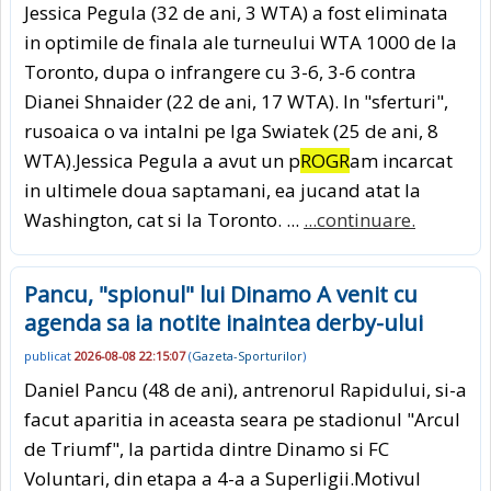
Jessica Pegula (32 de ani, 3 WTA) a fost eliminata
in optimile de finala ale turneului WTA 1000 de la
Toronto, dupa o infrangere cu 3-6, 3-6 contra
Dianei Shnaider (22 de ani, 17 WTA). In "sferturi",
rusoaica o va intalni pe Iga Swiatek (25 de ani, 8
WTA).Jessica Pegula a avut un p
ROGR
am incarcat
in ultimele doua saptamani, ea jucand atat la
Washington, cat si la Toronto. ...
...continuare.
Pancu, "spionul" lui Dinamo A venit cu
agenda sa ia notite inaintea derby-ului
publicat
2026-08-08 22:15:07
(
Gazeta-Sporturilor
)
Daniel Pancu (48 de ani), antrenorul Rapidului, si-a
facut aparitia in aceasta seara pe stadionul "Arcul
de Triumf", la partida dintre Dinamo si FC
Voluntari, din etapa a 4-a a Superligii.Motivul