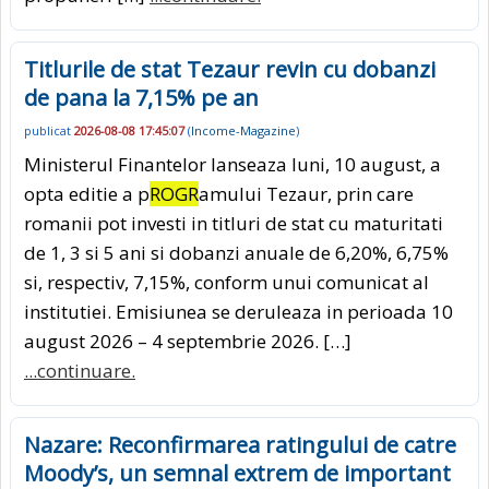
Titlurile de stat Tezaur revin cu dobanzi
de pana la 7,15% pe an
publicat
2026-08-08 17:45:07
(
Income-Magazine
)
Ministerul Finantelor lanseaza luni, 10 august, a
opta editie a p
ROGR
amului Tezaur, prin care
romanii pot investi in titluri de stat cu maturitati
de 1, 3 si 5 ani si dobanzi anuale de 6,20%, 6,75%
si, respectiv, 7,15%, conform unui comunicat al
institutiei. Emisiunea se deruleaza in perioada 10
august 2026 – 4 septembrie 2026. […]
...continuare.
Nazare: Reconfirmarea ratingului de catre
Moody’s, un semnal extrem de important