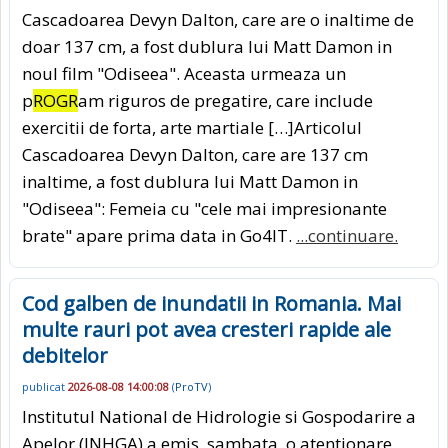
Cascadoarea Devyn Dalton, care are o inaltime de
doar 137 cm, a fost dublura lui Matt Damon in
noul film "Odiseea". Aceasta urmeaza un
p
ROGR
am riguros de pregatire, care include
exercitii de forta, arte martiale […]Articolul
Cascadoarea Devyn Dalton, care are 137 cm
inaltime, a fost dublura lui Matt Damon in
"Odiseea": Femeia cu "cele mai impresionante
brate" apare prima data in Go4IT.
...continuare.
Cod galben de inundatii in Romania. Mai
multe rauri pot avea cresteri rapide ale
debitelor
publicat
2026-08-08 14:00:08
(
ProTV
)
Institutul National de Hidrologie si Gospodarire a
Apelor (INHGA) a emis, sambata, o atentionare