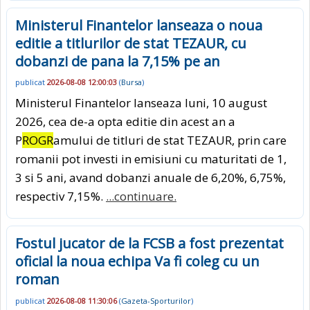
Ministerul Finantelor lanseaza o noua
editie a titlurilor de stat TEZAUR, cu
dobanzi de pana la 7,15% pe an
publicat
2026-08-08 12:00:03
(
Bursa
)
Ministerul Finantelor lanseaza luni, 10 august
2026, cea de-a opta editie din acest an a
P
ROGR
amului de titluri de stat TEZAUR, prin care
romanii pot investi in emisiuni cu maturitati de 1,
3 si 5 ani, avand dobanzi anuale de 6,20%, 6,75%,
respectiv 7,15%.
...continuare.
Fostul jucator de la FCSB a fost prezentat
oficial la noua echipa Va fi coleg cu un
roman
publicat
2026-08-08 11:30:06
(
Gazeta-Sporturilor
)