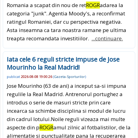
Romania a scapat din nou de ret
ROGR
adarea la
categoria "junk". Agentia Moody's, a reconfirmat
ratingul Romaniei, dar cu perspectiva negativa.
Asta inseamna ca tara noastra ramane pe ultima
treapta recomandata investitiilor.
...continuare.
Iata cele 6 reguli stricte impuse de Jose
Mourinho la Real Madrid!
publicat
2026-08-08 19:00:26
(
Gazeta-Sporturilor
)
Jose Mourinho (63 de ani) a inceput sa-si impuna
regulile la Real Madrid. Antrenorul portughez a
introdus o serie de masuri stricte prin care
incearca sa schimbe disciplina si modul de lucru
din cadrul lotului.Noile reguli vizeaza mai multe
aspecte din p
ROGR
amul zilnic al fotbalistilor, de la
alimentatie si punctualitate pana la recuperarea