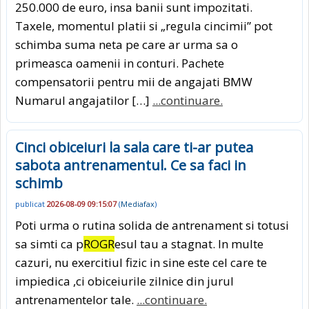
250.000 de euro, insa banii sunt impozitati.
Taxele, momentul platii si „regula cincimii” pot
schimba suma neta pe care ar urma sa o
primeasca oamenii in conturi. Pachete
compensatorii pentru mii de angajati BMW
Numarul angajatilor […]
...continuare.
Cinci obiceiuri la sala care ti-ar putea
sabota antrenamentul. Ce sa faci in
schimb
publicat
2026-08-09 09:15:07
(
Mediafax
)
Poti urma o rutina solida de antrenament si totusi
sa simti ca p
ROGR
esul tau a stagnat. In multe
cazuri, nu exercitiul fizic in sine este cel care te
impiedica ,ci obiceiurile zilnice din jurul
antrenamentelor tale.
...continuare.