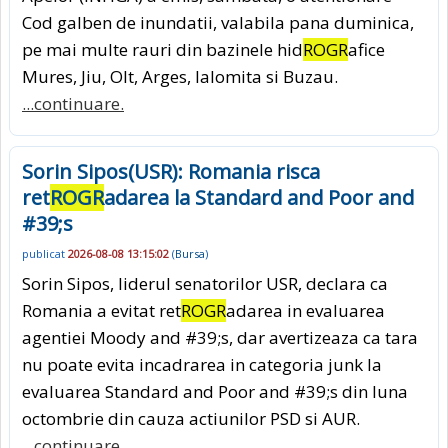
Cod galben de inundatii, valabila pana duminica,
pe mai multe rauri din bazinele hid
ROGR
afice
Mures, Jiu, Olt, Arges, Ialomita si Buzau.
...continuare.
Sorin Sipos(USR): Romania risca
ret
ROGR
adarea la Standard and Poor and
#39;s
publicat
2026-08-08 13:15:02
(
Bursa
)
Sorin Sipos, liderul senatorilor USR, declara ca
Romania a evitat ret
ROGR
adarea in evaluarea
agentiei Moody and #39;s, dar avertizeaza ca tara
nu poate evita incadrarea in categoria junk la
evaluarea Standard and Poor and #39;s din luna
octombrie din cauza actiunilor PSD si AUR.
...continuare.