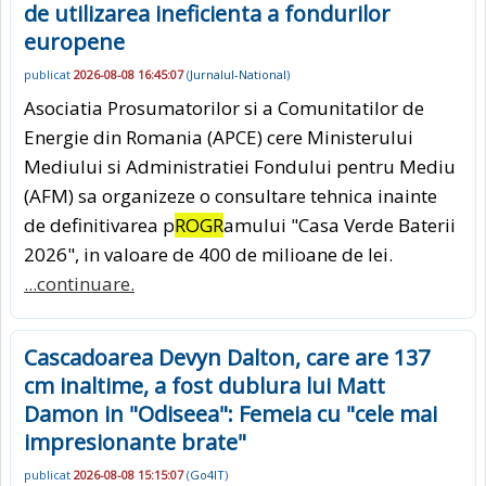
de utilizarea ineficienta a fondurilor
europene
publicat
2026-08-08 16:45:07
(
Jurnalul-National
)
Asociatia Prosumatorilor si a Comunitatilor de
Energie din Romania (APCE) cere Ministerului
Mediului si Administratiei Fondului pentru Mediu
(AFM) sa organizeze o consultare tehnica inainte
de definitivarea p
ROGR
amului "Casa Verde Baterii
2026", in valoare de 400 de milioane de lei.
...continuare.
Cascadoarea Devyn Dalton, care are 137
cm inaltime, a fost dublura lui Matt
Damon in "Odiseea": Femeia cu "cele mai
impresionante brate"
publicat
2026-08-08 15:15:07
(
Go4IT
)