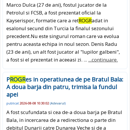
Marco Dulca (27 de ani), fostul jucator de la
Petrolul si FCSB, a fost prezentat oficial la
Kayserispor, formatie care a ret
ROGR
adat in
esalonul secund din Turcia la finalul sezonului
precedent.Nu este singurul roman care va evolua
pentru aceasta echipa in noul sezon. Denis Radu
(23 de ani), un alt fost jucator al "lupilor galbeni",
a fost si el prezentat in aceeasi zi. ...
...continuare.
P
ROGR
es in operatiunea de pe Bratul Bala:
A doua barja din patru, trimisa la fundul
apei
publicat
2026-08-08 10:30:02
(
Adevarul
)
A fost scufundata si cea de-a doua barja pe Bratul
Bala, in incercarea de a redirectiona o parte din
debitul Dunarii catre Dunarea Veche si de a