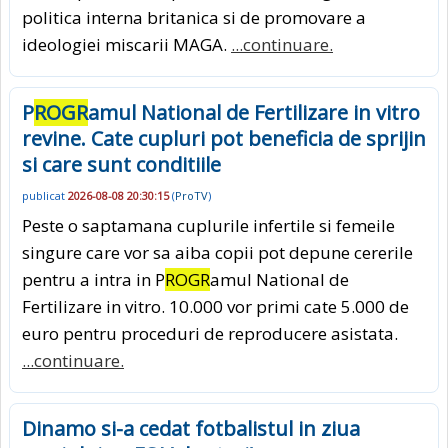
politica interna britanica si de promovare a
ideologiei miscarii MAGA.
...continuare.
P
ROGR
amul National de Fertilizare in vitro
revine. Cate cupluri pot beneficia de sprijin
si care sunt conditiile
publicat
2026-08-08 20:30:15
(
ProTV
)
Peste o saptamana cuplurile infertile si femeile
singure care vor sa aiba copii pot depune cererile
pentru a intra in P
ROGR
amul National de
Fertilizare in vitro. 10.000 vor primi cate 5.000 de
euro pentru proceduri de reproducere asistata.
...continuare.
Dinamo si-a cedat fotbalistul in ziua