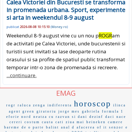
Calea Victoriei din Bucuresti se transforma
in promenada urbana. Sport, experimente
si arta in weekendul 8-9 august
publicat
2026-08-08 10:15:10
(
Money.ro
)
Weekendul 8-9 august vine cu un nou p
ROGR
am
de activitati pe Calea Victoriei, unde bucurestenii si
turistii sunt invitati sa lase deoparte rutina
orasului si sa profite de spatiul public transformat
temporar intr-o zona de promenada si recreere.
...continuare.
EMAG
horoscop
rogr
raluca zenga
indiferenta
ilinca
agent green
giratoriu
jorge mes
gabriela
formula 1
eforie nord
neatza cu razvan si dani
dezinf
daci
nace
cereri
costum
cauta
cati
ziua mai
heineken
camere
bareme
de o parte
balint
anal d
afacerea
of it
senzor
e