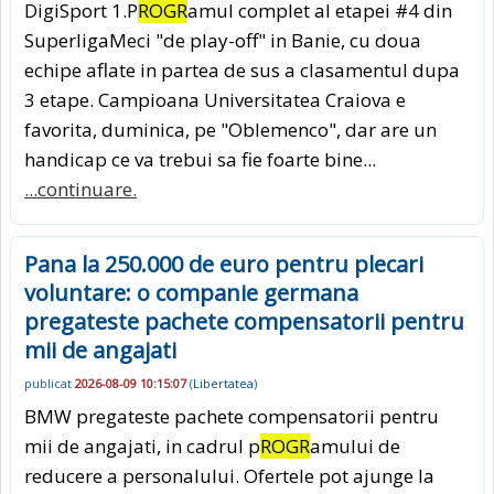
DigiSport 1.P
ROGR
amul complet al etapei #4 din
SuperligaMeci "de play-off" in Banie, cu doua
echipe aflate in partea de sus a clasamentul dupa
3 etape. Campioana Universitatea Craiova e
favorita, duminica, pe "Oblemenco", dar are un
handicap ce va trebui sa fie foarte bine...
...continuare.
Pana la 250.000 de euro pentru plecari
voluntare: o companie germana
pregateste pachete compensatorii pentru
mii de angajati
publicat
2026-08-09 10:15:07
(
Libertatea
)
BMW pregateste pachete compensatorii pentru
mii de angajati, in cadrul p
ROGR
amului de
reducere a personalului. Ofertele pot ajunge la