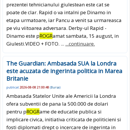
prezentei tehnicianului giulestean este cat se
poate de clar. Rapid o va intalni pe Dinamo in
etapa urmatoare, iar Pancu a venit sa urmareasca
pe viu viitoarea adversara. Derby-ul Rapid -
Dinamo este p
ROGR
amat sambata, 15 august, in
Giulesti.VIDEO + FOTO. ...
...continuare.
The Guardian: Ambasada SUA la Londra
este acuzata de ingerinta politica in Marea
Britanie
publicat
2026-08-08 21:00:48
(
Bursa
)
Ambasada Statelor Unite ale Americii la Londra
ofera subventii de pana la 500.000 de dolari
pentru p
ROGR
ame de educatie publica si
implicare civica, initiativa criticata de politicieni si
fosti diplomati drept o incercare de ingerinta in