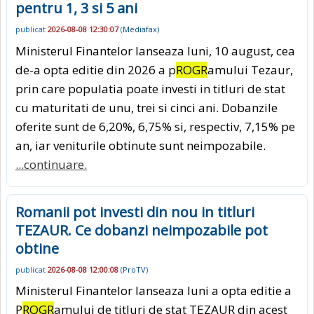
pentru 1, 3 si 5 ani
publicat
2026-08-08 12:30:07
(
Mediafax
)
Ministerul Finantelor lanseaza luni, 10 august, cea
de-a opta editie din 2026 a p
ROGR
amului Tezaur,
prin care populatia poate investi in titluri de stat
cu maturitati de unu, trei si cinci ani. Dobanzile
oferite sunt de 6,20%, 6,75% si, respectiv, 7,15% pe
an, iar veniturile obtinute sunt neimpozabile.
...continuare.
Romanii pot investi din nou in titluri
TEZAUR. Ce dobanzi neimpozabile pot
obtine
publicat
2026-08-08 12:00:08
(
ProTV
)
Ministerul Finantelor lanseaza luni a opta editie a
P
ROGR
amului de titluri de stat TEZAUR din acest