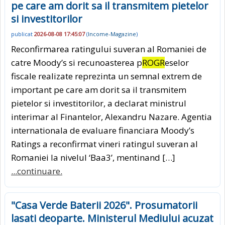
pe care am dorit sa il transmitem pietelor
si investitorilor
publicat
2026-08-08 17:45:07
(
Income-Magazine
)
Reconfirmarea ratingului suveran al Romaniei de
catre Moody’s si recunoasterea p
ROGR
eselor
fiscale realizate reprezinta un semnal extrem de
important pe care am dorit sa il transmitem
pietelor si investitorilor, a declarat ministrul
interimar al Finantelor, Alexandru Nazare. Agentia
internationala de evaluare financiara Moody’s
Ratings a reconfirmat vineri ratingul suveran al
Romaniei la nivelul ‘Baa3’, mentinand […]
...continuare.
"Casa Verde Baterii 2026". Prosumatorii
lasati deoparte. Ministerul Mediului acuzat