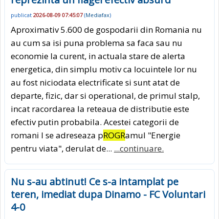
publicat
2026-08-09 07:45:07
(
Mediafax
)
Aproximativ 5.600 de gospodarii din Romania nu
au cum sa isi puna problema sa faca sau nu
economie la curent, in actuala stare de alerta
energetica, din simplu motiv ca locuintele lor nu
au fost niciodata electrificate si sunt atat de
departe, fizic, dar si operational, de primul stalp,
incat racordarea la reteaua de distributie este
efectiv putin probabila. Acestei categorii de
romani I se adreseaza p
ROGR
amul "Energie
pentru viata", derulat de...
...continuare.
Nu s-au abtinut! Ce s-a intamplat pe
teren, imediat dupa Dinamo - FC Voluntari
4-0