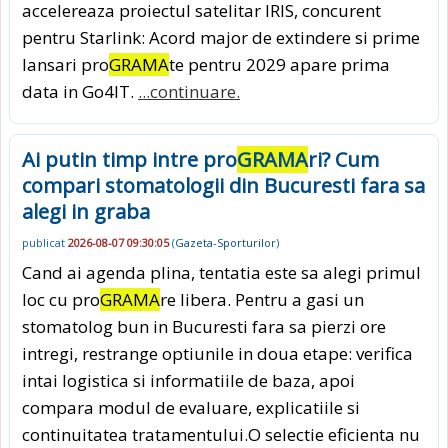
accelereaza proiectul satelitar IRIS, concurent
pentru Starlink: Acord major de extindere si prime
lansari pro
GRAMA
te pentru 2029 apare prima
data in Go4IT.
...continuare.
Ai putin timp intre pro
GRAMA
ri? Cum
compari stomatologii din Bucuresti fara sa
alegi in graba
publicat
2026-08-07 09:30:05
(
Gazeta-Sporturilor
)
Cand ai agenda plina, tentatia este sa alegi primul
loc cu pro
GRAMA
re libera. Pentru a gasi un
stomatolog bun in Bucuresti fara sa pierzi ore
intregi, restrange optiunile in doua etape: verifica
intai logistica si informatiile de baza, apoi
compara modul de evaluare, explicatiile si
continuitatea tratamentului.O selectie eficienta nu