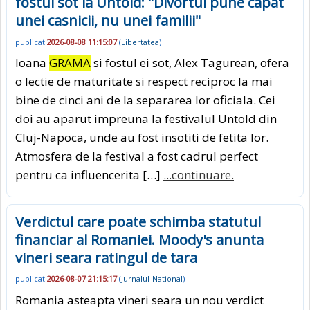
fostul sot la Untold: "Divortul pune capat
unei casnicii, nu unei familii"
publicat
2026-08-08 11:15:07
(
Libertatea
)
Ioana
GRAMA
si fostul ei sot, Alex Tagurean, ofera
o lectie de maturitate si respect reciproc la mai
bine de cinci ani de la separarea lor oficiala. Cei
doi au aparut impreuna la festivalul Untold din
Cluj-Napoca, unde au fost insotiti de fetita lor.
Atmosfera de la festival a fost cadrul perfect
pentru ca influencerita […]
...continuare.
Verdictul care poate schimba statutul
financiar al Romaniei. Moody's anunta
vineri seara ratingul de tara
publicat
2026-08-07 21:15:17
(
Jurnalul-National
)
Romania asteapta vineri seara un nou verdict