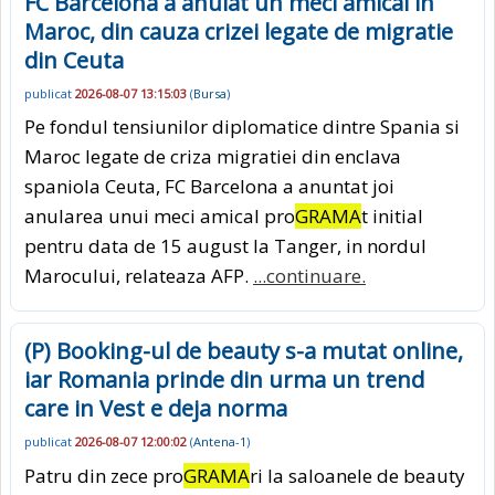
FC Barcelona a anulat un meci amical in
Maroc, din cauza crizei legate de migratie
din Ceuta
publicat
2026-08-07 13:15:03
(
Bursa
)
Pe fondul tensiunilor diplomatice dintre Spania si
Maroc legate de criza migratiei din enclava
spaniola Ceuta, FC Barcelona a anuntat joi
anularea unui meci amical pro
GRAMA
t initial
pentru data de 15 august la Tanger, in nordul
Marocului, relateaza AFP.
...continuare.
(P) Booking-ul de beauty s-a mutat online,
iar Romania prinde din urma un trend
care in Vest e deja norma
publicat
2026-08-07 12:00:02
(
Antena-1
)
Patru din zece pro
GRAMA
ri la saloanele de beauty