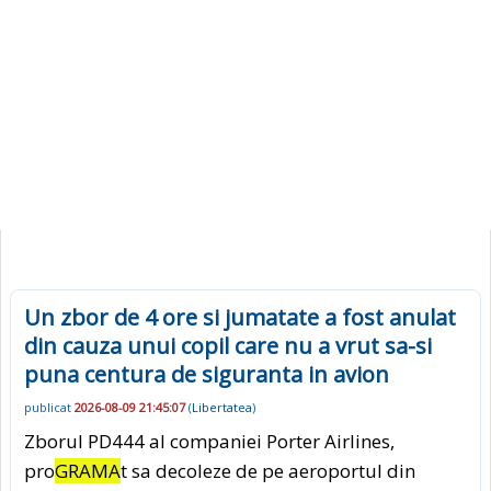
Un zbor de 4 ore si jumatate a fost anulat
din cauza unui copil care nu a vrut sa-si
puna centura de siguranta in avion
publicat
2026-08-09 21:45:07
(
Libertatea
)
Zborul PD444 al companiei Porter Airlines,
pro
GRAMA
t sa decoleze de pe aeroportul din