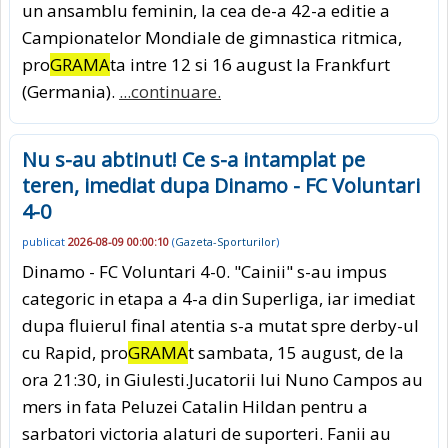
un ansamblu feminin, la cea de-a 42-a editie a
Campionatelor Mondiale de gimnastica ritmica,
pro
GRAMA
ta intre 12 si 16 august la Frankfurt
(Germania).
...continuare.
Nu s-au abtinut! Ce s-a intamplat pe
teren, imediat dupa Dinamo - FC Voluntari
4-0
publicat
2026-08-09 00:00:10
(
Gazeta-Sporturilor
)
Dinamo - FC Voluntari 4-0. "Cainii" s-au impus
categoric in etapa a 4-a din Superliga, iar imediat
dupa fluierul final atentia s-a mutat spre derby-ul
cu Rapid, pro
GRAMA
t sambata, 15 august, de la
ora 21:30, in Giulesti.Jucatorii lui Nuno Campos au
mers in fata Peluzei Catalin Hildan pentru a
sarbatori victoria alaturi de suporteri. Fanii au