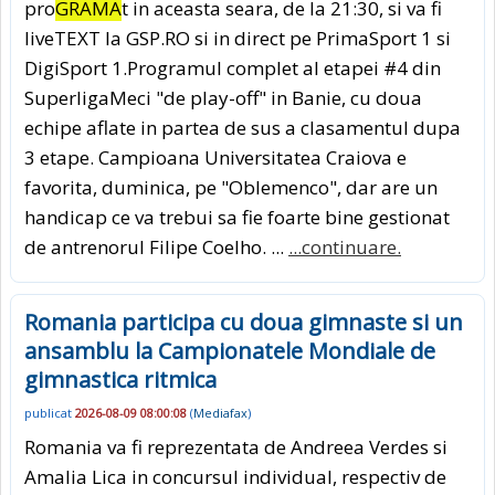
pro
GRAMA
t in aceasta seara, de la 21:30, si va fi
liveTEXT la GSP.RO si in direct pe PrimaSport 1 si
DigiSport 1.Programul complet al etapei #4 din
SuperligaMeci "de play-off" in Banie, cu doua
echipe aflate in partea de sus a clasamentul dupa
3 etape. Campioana Universitatea Craiova e
favorita, duminica, pe "Oblemenco", dar are un
handicap ce va trebui sa fie foarte bine gestionat
de antrenorul Filipe Coelho. ...
...continuare.
Romania participa cu doua gimnaste si un
ansamblu la Campionatele Mondiale de
gimnastica ritmica
publicat
2026-08-09 08:00:08
(
Mediafax
)
Romania va fi reprezentata de Andreea Verdes si
Amalia Lica in concursul individual, respectiv de