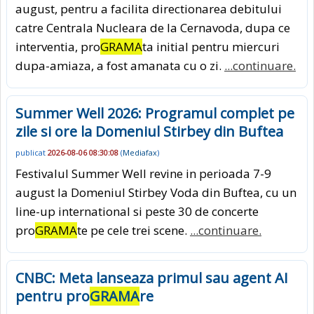
august, pentru a facilita directionarea debitului
catre Centrala Nucleara de la Cernavoda, dupa ce
interventia, pro
GRAMA
ta initial pentru miercuri
dupa-amiaza, a fost amanata cu o zi.
...continuare.
Summer Well 2026: Programul complet pe
zile si ore la Domeniul Stirbey din Buftea
publicat
2026-08-06 08:30:08
(
Mediafax
)
Festivalul Summer Well revine in perioada 7-9
august la Domeniul Stirbey Voda din Buftea, cu un
line-up international si peste 30 de concerte
pro
GRAMA
te pe cele trei scene.
...continuare.
CNBC: Meta lanseaza primul sau agent AI
pentru pro
GRAMA
re