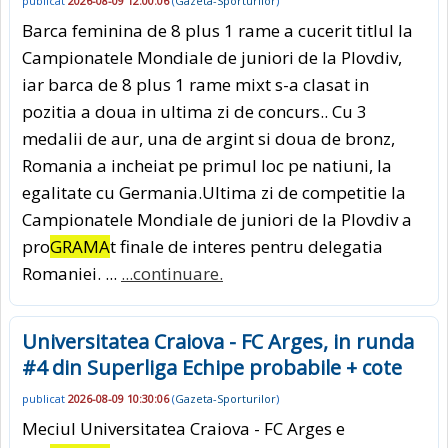
publicat
2026-08-09 12:00:06
(
Gazeta-Sporturilor
)
Barca feminina de 8 plus 1 rame a cucerit titlul la
Campionatele Mondiale de juniori de la Plovdiv,
iar barca de 8 plus 1 rame mixt s-a clasat in
pozitia a doua in ultima zi de concurs.. Cu 3
medalii de aur, una de argint si doua de bronz,
Romania a incheiat pe primul loc pe natiuni, la
egalitate cu Germania.Ultima zi de competitie la
Campionatele Mondiale de juniori de la Plovdiv a
pro
GRAMA
t finale de interes pentru delegatia
Romaniei. ...
...continuare.
Universitatea Craiova - FC Arges, in runda
#4 din Superliga Echipe probabile + cote
publicat
2026-08-09 10:30:06
(
Gazeta-Sporturilor
)
Meciul Universitatea Craiova - FC Arges e