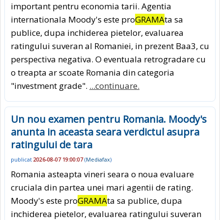
important pentru economia tarii. Agentia
internationala Moody's este pro
GRAMA
ta sa
publice, dupa inchiderea pietelor, evaluarea
ratingului suveran al Romaniei, in prezent Baa3, cu
perspectiva negativa. O eventuala retrogradare cu
o treapta ar scoate Romania din categoria
"investment grade".
...continuare.
Un nou examen pentru Romania. Moody's
anunta in aceasta seara verdictul asupra
ratingului de tara
publicat
2026-08-07 19:00:07
(
Mediafax
)
Romania asteapta vineri seara o noua evaluare
cruciala din partea unei mari agentii de rating.
Moody's este pro
GRAMA
ta sa publice, dupa
inchiderea pietelor, evaluarea ratingului suveran