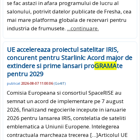
se fac astazi in afara programului de lucru al
salonului, potrivit datelor publicate de Fresha, cea
mai mare platforma globala de rezervari pentru
industria de frumusete.
...continuare.
UE accelereaza proiectul satelitar IRIS,
concurent pentru Starlink: Acord major de
extindere si prime lansari pro
GRAMA
te
pentru 2029
publicat
2026-08-07 11:00:06
(
Go4IT
)
Comisia Europeana si consortiul SpaceRISE au
semnat un acord de implementare pe 7 august
2026, finalizand negocierile incepute in ianuarie
2026 pentru lansarea IRIS, constelatia de sateliti
emblematica a Uniunii Europene. Intelegerea
contractuala marcheaza trecerea […]Articolul UE