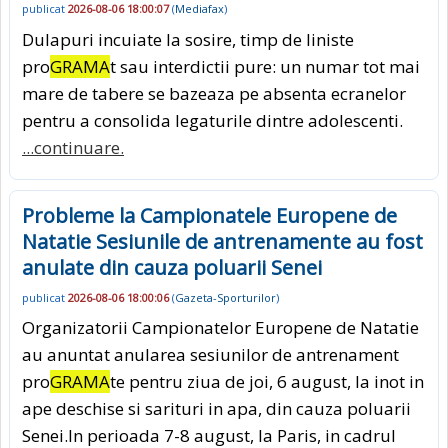
publicat
2026-08-06 18:00:07
(
Mediafax
)
Dulapuri incuiate la sosire, timp de liniste
pro
GRAMA
t sau interdictii pure: un numar tot mai
mare de tabere se bazeaza pe absenta ecranelor
pentru a consolida legaturile dintre adolescenti.
...continuare.
Probleme la Campionatele Europene de
Natatie Sesiunile de antrenamente au fost
anulate din cauza poluarii Senei
publicat
2026-08-06 18:00:06
(
Gazeta-Sporturilor
)
Organizatorii Campionatelor Europene de Natatie
au anuntat anularea sesiunilor de antrenament
pro
GRAMA
te pentru ziua de joi, 6 august, la inot in
ape deschise si sarituri in apa, din cauza poluarii
Senei.In perioada 7-8 august, la Paris, in cadrul