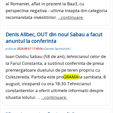
al Romaniei, aflat in prezent la Baa3, cu
perspectiva negativa - ultima treapta din categoria
recomandata investitiilor.
...continuare.
Denis Alibec, OUT din nou! Sabau a facut
anuntul la conferinta
publicat
2026-08-07 17:45:06
(
Gazeta-Sporturilor
)
Ioan Ovidiu Sabau (58 de ani), tehnicianul celor de
la Farul Constanta, a sustinut conferinta de presa
premergatoare duelului de pe teren propriu cu
Csikszereda. Partida este pro
GRAMA
ta sambata, 8
august, incepand cu ora 18:30.Tehnicianul
constantenilor a oferit ultimele informatii despre
situatia lotului. ...
...continuare.