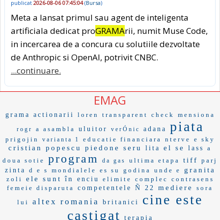
publicat
2026-08-06 07:45:04
(
Bursa
)
Meta a lansat primul sau agent de inteligenta
artificiala dedicat pro
GRAMA
rii, numit Muse Code,
in incercarea de a concura cu solutiile dezvoltate
de Anthropic si OpenAI, potrivit CNBC.
...continuare.
EMAG
grama
actionarii
loren
transparent
check
mensiona
piata
a asambla
uluitor
adana
rogr
verÓnic
prigojin
educatie financiara
nterve
e sky
varianta 1
cristian popescu piedone
seru
el se
lita
lass
a
program
tiff
doua sotie
ultima etapa
parj
da gas
granita
zinta
d e s
mondialele
es su
godina
unde e
ele sunt în
zoli
enciu
elimite
complec
contrasens
mediere
femeie disparuta
competentele
Ñ 22
sora
cine este
altex romania
lui
britanici
castigat
terapia