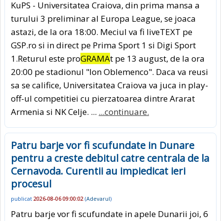
KuPS - Universitatea Craiova, din prima mansa a
turului 3 preliminar al Europa League, se joaca
astazi, de la ora 18:00. Meciul va fi liveTEXT pe
GSP.ro si in direct pe Prima Sport 1 si Digi Sport
1.Returul este pro
GRAMA
t pe 13 august, de la ora
20:00 pe stadionul "Ion Oblemenco". Daca va reusi
sa se califice, Universitatea Craiova va juca in play-
off-ul competitiei cu pierzatoarea dintre Ararat
Armenia si NK Celje. ...
...continuare.
Patru barje vor fi scufundate in Dunare
pentru a creste debitul catre centrala de la
Cernavoda. Curentii au impiedicat ieri
procesul
publicat
2026-08-06 09:00:02
(
Adevarul
)
Patru barje vor fi scufundate in apele Dunarii joi, 6