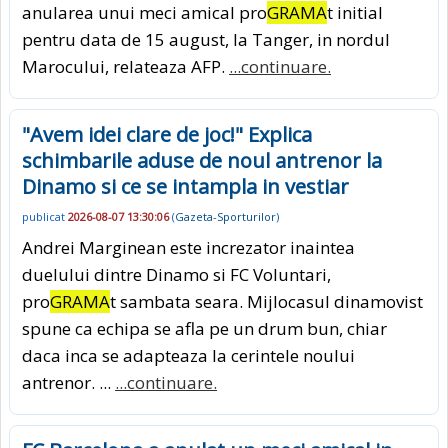
anularea unui meci amical pro
GRAMA
t initial
pentru data de 15 august, la Tanger, in nordul
Marocului, relateaza AFP.
...continuare.
"Avem idei clare de joc!" Explica
schimbarile aduse de noul antrenor la
Dinamo si ce se intampla in vestiar
publicat
2026-08-07 13:30:06
(
Gazeta-Sporturilor
)
Andrei Marginean este increzator inaintea
duelului dintre Dinamo si FC Voluntari,
pro
GRAMA
t sambata seara. Mijlocasul dinamovist
spune ca echipa se afla pe un drum bun, chiar
daca inca se adapteaza la cerintele noului
antrenor. ...
...continuare.