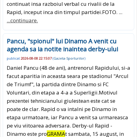
continuat insa razboiul verbal cu rivalii de la
Rapid, inceput inca din timpul partidei.FOTO. ...
...continuare.
Pancu, "spionul" lui Dinamo A venit cu
agenda sa ia notite inaintea derby-ului
publicat
2026-08-08 22:15:07
(
Gazeta-Sporturilor
)
Daniel Pancu (48 de ani), antrenorul Rapidului, si-a
facut aparitia in aceasta seara pe stadionul "Arcul
de Triumf", la partida dintre Dinamo si FC
Voluntari, din etapa a 4-a a Superligii.Motivul
prezentei tehnicianului giulestean este cat se
poate de clar. Rapid o va intalni pe Dinamo in
etapa urmatoare, iar Pancu a venit sa urmareasca
pe viu viitoarea adversara. Derby-ul Rapid -
Dinamo este pro
GRAMA
t sambata, 15 august, in