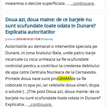
inseamna o decizie superficiala. ...
...continuare.
Doua azi, doua maine: de ce barjele nu
sunt scufundate toate odata in Dunare?
Explicatia autoritatilor
publicat
2026-08-06 20:15:08
(
Puterea
)
Autoritatile au demarat o interventie speciala pe
Dunare, in zona bratului Bala, unde patru barje
incarcate cu roca urmeaza sa fie scufundate
controlat pentru a contribui la cresterea debitului
de apa catre Centrala Nucleara de la Cernavoda.
Primele doua nave sunt pro
GRAMA
te sa fie
coborate in apa joi, iar celelalte doua vineri, dupa
o solutie […]The post Doua azi, doua maine: de ce
barjele nu sunt scufundate toate odata in Dunare?
Explicatia...
...continuare.