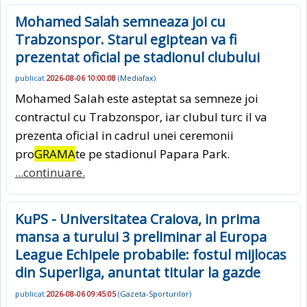
Mohamed Salah semneaza joi cu
Trabzonspor. Starul egiptean va fi
prezentat oficial pe stadionul clubului
publicat
2026-08-06 10:00:08
(
Mediafax
)
Mohamed Salah este asteptat sa semneze joi
contractul cu Trabzonspor, iar clubul turc il va
prezenta oficial in cadrul unei ceremonii
pro
GRAMA
te pe stadionul Papara Park.
...continuare.
KuPS - Universitatea Craiova, in prima
mansa a turului 3 preliminar al Europa
League Echipele probabile: fostul mijlocas
din Superliga, anuntat titular la gazde
publicat
2026-08-06 09:45:05
(
Gazeta-Sporturilor
)