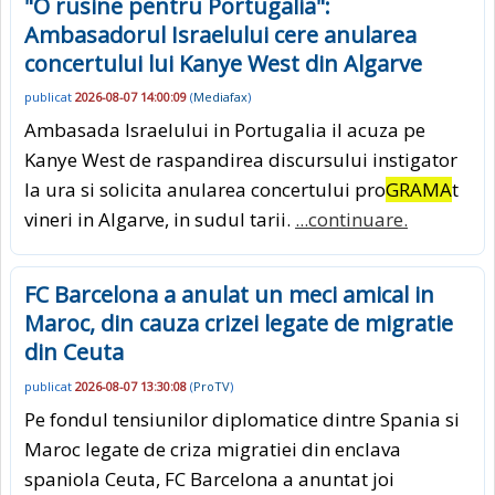
"O rusine pentru Portugalia":
Ambasadorul Israelului cere anularea
concertului lui Kanye West din Algarve
publicat
2026-08-07 14:00:09
(
Mediafax
)
Ambasada Israelului in Portugalia il acuza pe
Kanye West de raspandirea discursului instigator
la ura si solicita anularea concertului pro
GRAMA
t
vineri in Algarve, in sudul tarii.
...continuare.
FC Barcelona a anulat un meci amical in
Maroc, din cauza crizei legate de migratie
din Ceuta
publicat
2026-08-07 13:30:08
(
ProTV
)
Pe fondul tensiunilor diplomatice dintre Spania si
Maroc legate de criza migratiei din enclava
spaniola Ceuta, FC Barcelona a anuntat joi