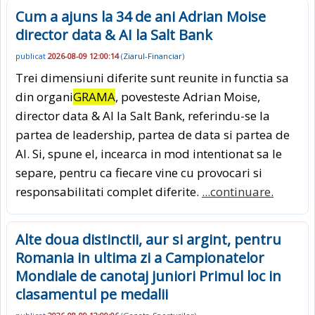
Cum a ajuns la 34 de ani Adrian Moise
director data & AI la Salt Bank
publicat
2026-08-09 12:00:14
(
Ziarul-Financiar
)
Trei dimensiuni diferite sunt reunite in functia sa
din organi
GRAMA
, povesteste Adrian Moise,
director data & AI la Salt Bank, referindu-se la
partea de leadership, partea de data si partea de
AI. Si, spune el, incearca in mod intentionat sa le
separe, pentru ca fiecare vine cu provocari si
responsabilitati complet diferite.
...continuare.
Alte doua distinctii, aur si argint, pentru
Romania in ultima zi a Campionatelor
Mondiale de canotaj juniori Primul loc in
clasamentul pe medalii