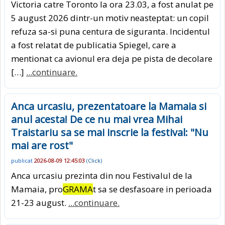
Victoria catre Toronto la ora 23.03, a fost anulat pe
5 august 2026 dintr-un motiv neasteptat: un copil
refuza sa-si puna centura de siguranta. Incidentul
a fost relatat de publicatia Spiegel, care a
mentionat ca avionul era deja pe pista de decolare
[…]
...continuare.
Anca urcasiu, prezentatoare la Mamaia si
anul acesta! De ce nu mai vrea Mihai
Traistariu sa se mai inscrie la festival: "Nu
mai are rost"
publicat
2026-08-09 12:45:03
(
Click
)
Anca urcasiu prezinta din nou Festivalul de la
Mamaia, pro
GRAMA
t sa se desfasoare in perioada
21-23 august.
...continuare.