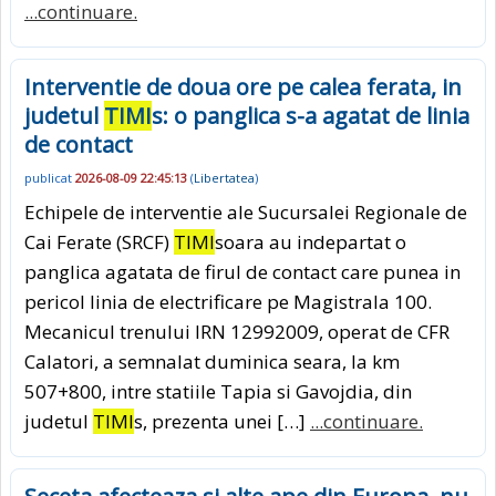
...continuare.
Interventie de doua ore pe calea ferata, in
judetul
TIMI
s: o panglica s-a agatat de linia
de contact
publicat
2026-08-09 22:45:13
(
Libertatea
)
Echipele de interventie ale Sucursalei Regionale de
Cai Ferate (SRCF)
TIMI
soara au indepartat o
panglica agatata de firul de contact care punea in
pericol linia de electrificare pe Magistrala 100.
Mecanicul trenului IRN 12992009, operat de CFR
Calatori, a semnalat duminica seara, la km
507+800, intre statiile Tapia si Gavojdia, din
judetul
TIMI
s, prezenta unei […]
...continuare.