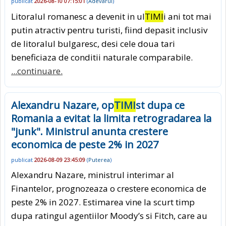
publicat
2026-08-10 07:15:01
(
Adevarul
)
Litoralul romanesc a devenit in ul
TIMI
i ani tot mai
putin atractiv pentru turisti, fiind depasit inclusiv
de litoralul bulgaresc, desi cele doua tari
beneficiaza de conditii naturale comparabile.
...continuare.
Alexandru Nazare, op
TIMI
st dupa ce
Romania a evitat la limita retrogradarea la
"junk". Ministrul anunta crestere
economica de peste 2% in 2027
publicat
2026-08-09 23:45:09
(
Puterea
)
Alexandru Nazare, ministrul interimar al
Finantelor, prognozeaza o crestere economica de
peste 2% in 2027. Estimarea vine la scurt timp
dupa ratingul agentiilor Moody’s si Fitch, care au