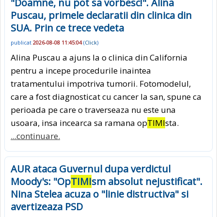
"Doamne, nu pot sa vorbesc!". Alina
Puscau, primele declaratii din clinica din
SUA. Prin ce trece vedeta
publicat
2026-08-08 11:45:04
(
Click
)
Alina Puscau a ajuns la o clinica din California
pentru a incepe procedurile inaintea
tratamentului impotriva tumorii. Fotomodelul,
care a fost diagnosticat cu cancer la san, spune ca
perioada pe care o traverseaza nu este una
usoara, insa incearca sa ramana op
TIMI
sta.
...continuare.
AUR ataca Guvernul dupa verdictul
Moody's: "Op
TIMI
sm absolut nejustificat".
Nina Stelea acuza o "linie distructiva" si
avertizeaza PSD