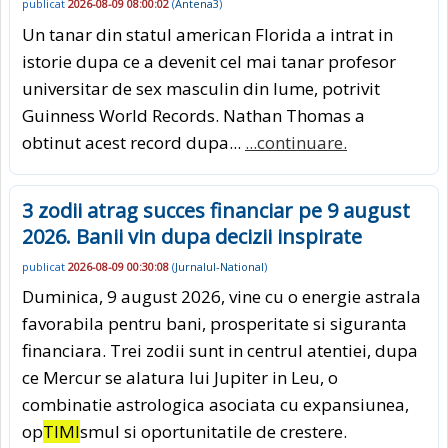
publicat
2026-08-09 08:00:02
(
Antena3
)
Un tanar din statul american Florida a intrat in
istorie dupa ce a devenit cel mai tanar profesor
universitar de sex masculin din lume, potrivit
Guinness World Records. Nathan Thomas a
obtinut acest record dupa...
...continuare.
3 zodii atrag succes financiar pe 9 august
2026. Banii vin dupa decizii inspirate
publicat
2026-08-09 00:30:08
(
Jurnalul-National
)
Duminica, 9 august 2026, vine cu o energie astrala
favorabila pentru bani, prosperitate si siguranta
financiara. Trei zodii sunt in centrul atentiei, dupa
ce Mercur se alatura lui Jupiter in Leu, o
combinatie astrologica asociata cu expansiunea,
op
TIMI
smul si oportunitatile de crestere.