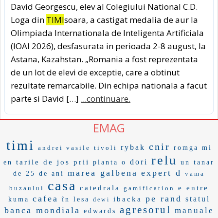
David Georgescu, elev al Colegiului National C.D.
Loga din
TIMI
soara, a castigat medalia de aur la
Olimpiada Internationala de Inteligenta Artificiala
(IOAI 2026), desfasurata in perioada 2-8 august, la
Astana, Kazahstan. „Romania a fost reprezentata
de un lot de elevi de exceptie, care a obtinut
rezultate remarcabile. Din echipa nationala a facut
parte si David […]
...continuare.
EMAG
timi
cnir
rybak
andrei vasile
tivoli
romga
mi
relu
dori
tarile de jos
prii
en
planta o
un tanar
marea galbena
expert d
de 25 de ani
vama
casa
catedrala
e entre
buzaului
gamification
cafea
pe rand
statul
ibacka
kuma
în lesa
dewi
agresorul
banca mondiala
manuale
edwards