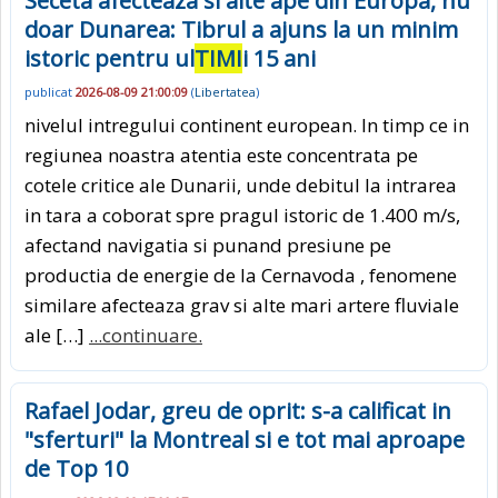
Seceta afecteaza si alte ape din Europa, nu
doar Dunarea: Tibrul a ajuns la un minim
istoric pentru ul
TIMI
i 15 ani
publicat
2026-08-09 21:00:09
(
Libertatea
)
nivelul intregului continent european. In timp ce in
regiunea noastra atentia este concentrata pe
cotele critice ale Dunarii, unde debitul la intrarea
in tara a coborat spre pragul istoric de 1.400 m/s,
afectand navigatia si punand presiune pe
productia de energie de la Cernavoda , fenomene
similare afecteaza grav si alte mari artere fluviale
ale […]
...continuare.
Rafael Jodar, greu de oprit: s-a calificat in
"sferturi" la Montreal si e tot mai aproape
de Top 10