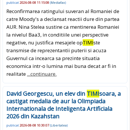
publicat
2026-08-08 11:15:08
(
Mediafax
)
Reconfirmarea ratingului suveran al Romaniei de
catre Moody's a declansat reactii dure din partea
AUR. Nina Stelea sustine ca mentinerea Romaniei
la nivelul Baa3, in conditiile unei perspective
negative, nu justifica mesajele op
TIMI
ste
transmise de reprezentantii puterii si acuza
Guvernul ca incearca sa prezinte situatia
economica intr-o lumina mai buna decat ar fi in
realitate
...continuare.
David Georgescu, un elev din
TIMI
soara, a
castigat medalia de aur la Olimpiada
Internationala de Inteligenta Artificiala
2026 din Kazahstan
publicat
2026-08-08 10:30:07
(
Libertatea
)