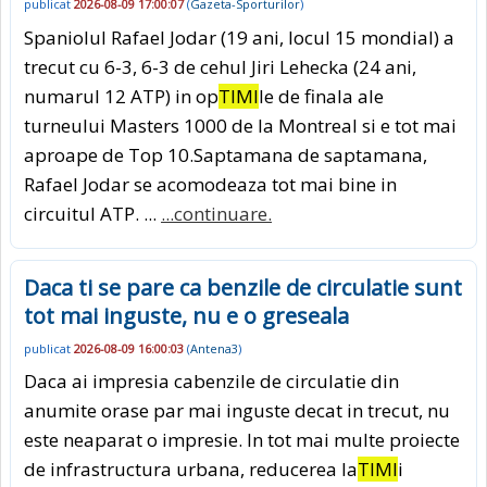
publicat
2026-08-09 17:00:07
(
Gazeta-Sporturilor
)
Spaniolul Rafael Jodar (19 ani, locul 15 mondial) a
trecut cu 6-3, 6-3 de cehul Jiri Lehecka (24 ani,
numarul 12 ATP) in op
TIMI
le de finala ale
turneului Masters 1000 de la Montreal si e tot mai
aproape de Top 10.Saptamana de saptamana,
Rafael Jodar se acomodeaza tot mai bine in
circuitul ATP. ...
...continuare.
Daca ti se pare ca benzile de circulatie sunt
tot mai inguste, nu e o greseala
publicat
2026-08-09 16:00:03
(
Antena3
)
Daca ai impresia cabenzile de circulatie din
anumite orase par mai inguste decat in trecut, nu
este neaparat o impresie. In tot mai multe proiecte
de infrastructura urbana, reducerea la
TIMI
i