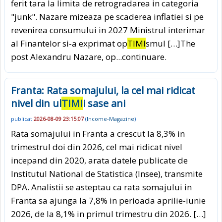
ferit tara la limita de retrogradarea in categoria
"junk". Nazare mizeaza pe scaderea inflatiei si pe
revenirea consumului in 2027 Ministrul interimar
al Finantelor si-a exprimat op
TIMI
smul […]The
post Alexandru Nazare, op
...continuare.
Franta: Rata somajului, la cel mai ridicat
nivel din ul
TIMI
i sase ani
publicat
2026-08-09 23:15:07
(
Income-Magazine
)
Rata somajului in Franta a crescut la 8,3% in
trimestrul doi din 2026, cel mai ridicat nivel
incepand din 2020, arata datele publicate de
Institutul National de Statistica (Insee), transmite
DPA. Analistii se asteptau ca rata somajului in
Franta sa ajunga la 7,8% in perioada aprilie-iunie
2026, de la 8,1% in primul trimestru din 2026. […]