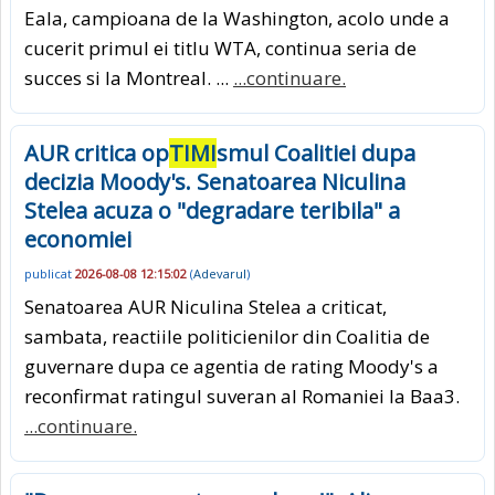
Eala, campioana de la Washington, acolo unde a
cucerit primul ei titlu WTA, continua seria de
succes si la Montreal. ...
...continuare.
AUR critica op
TIMI
smul Coalitiei dupa
decizia Moody's. Senatoarea Niculina
Stelea acuza o "degradare teribila" a
economiei
publicat
2026-08-08 12:15:02
(
Adevarul
)
Senatoarea AUR Niculina Stelea a criticat,
sambata, reactiile politicienilor din Coalitia de
guvernare dupa ce agentia de rating Moody's a
reconfirmat ratingul suveran al Romaniei la Baa3.
...continuare.