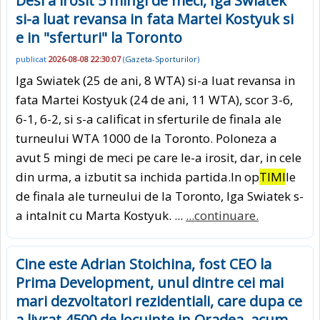
Desi a irosit 5 mingi de meci, Iga Swiatek
si-a luat revansa in fata Martei Kostyuk si
e in "sferturi" la Toronto
publicat
2026-08-08 22:30:07
(
Gazeta-Sporturilor
)
Iga Swiatek (25 de ani, 8 WTA) si-a luat revansa in
fata Martei Kostyuk (24 de ani, 11 WTA), scor 3-6,
6-1, 6-2, si s-a calificat in sferturile de finala ale
turneului WTA 1000 de la Toronto. Poloneza a
avut 5 mingi de meci pe care le-a irosit, dar, in cele
din urma, a izbutit sa inchida partida.In op
TIMI
le
de finala ale turneului de la Toronto, Iga Swiatek s-
a intalnit cu Marta Kostyuk. ...
...continuare.
Cine este Adrian Stoichina, fost CEO la
Prima Development, unul dintre cei mai
mari dezvoltatori rezidentiali, care dupa ce
a livrat 4500 de locuinte in Oradea, acum