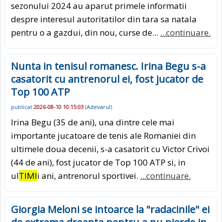
sezonului 2024 au aparut primele informatii
despre interesul autoritatilor din tara sa natala
pentru o a gazdui, din nou, curse de...
...continuare.
Nunta in tenisul romanesc. Irina Begu s-a
casatorit cu antrenorul ei, fost jucator de
Top 100 ATP
publicat
2026-08-10 10:15:03
(
Adevarul
)
Irina Begu (35 de ani), una dintre cele mai
importante jucatoare de tenis ale Romaniei din
ultimele doua decenii, s-a casatorit cu Victor Crivoi
(44 de ani), fost jucator de Top 100 ATP si, in
ul
TIMI
i ani, antrenorul sportivei.
...continuare.
Giorgia Meloni se intoarce la "radacinile" ei