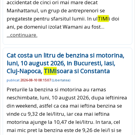
accidentat de cinci ori mai mare decat
Manhattanul, un grup de antreprenori se
pregateste pentru sfarsitul lumii. In ul
TIMI
i doi
ani, pe domeniul izolat Wamani au fost...
...continuare.
Cat costa un litru de benzina si motorina,
luni, 10 august 2026, in Bucuresti, Iasi,
Cluj-Napoca,
TIMI
soara si Constanta
publicat
2026-08-10 08:15:07
(
Libertatea
)
Preturile la benzina si motorina au ramas
neschimbate, luni, 10 august 2026, dupa ieftinirea
din weekend, astfel ca cea mai ieftina benzina se
vinde cu 9,32 de lei/litru, iar cea mai ieftina
motorina ajunge la 10,47 de lei/litru. In tara, cel
mai mic pret la benzina este de 9,26 de lei/l si se