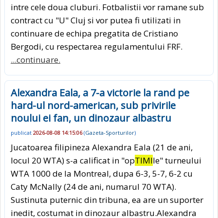
intre cele doua cluburi. Fotbalistii vor ramane sub
contract cu "U" Cluj si vor putea fi utilizati in
continuare de echipa pregatita de Cristiano
Bergodi, cu respectarea regulamentului FRF.
...continuare.
Alexandra Eala, a 7-a victorie la rand pe
hard-ul nord-american, sub privirile
noului ei fan, un dinozaur albastru
publicat
2026-08-08 14:15:06
(
Gazeta-Sporturilor
)
Jucatoarea filipineza Alexandra Eala (21 de ani,
locul 20 WTA) s-a calificat in "op
TIMI
le" turneului
WTA 1000 de la Montreal, dupa 6-3, 5-7, 6-2 cu
Caty McNally (24 de ani, numarul 70 WTA).
Sustinuta puternic din tribuna, ea are un suporter
inedit, costumat in dinozaur albastru.Alexandra