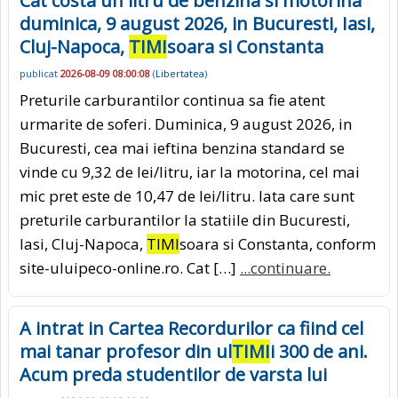
Cat costa un litru de benzina si motorina
duminica, 9 august 2026, in Bucuresti, Iasi,
Cluj-Napoca,
TIMI
soara si Constanta
publicat
2026-08-09 08:00:08
(
Libertatea
)
Preturile carburantilor continua sa fie atent
urmarite de soferi. Duminica, 9 august 2026, in
Bucuresti, cea mai ieftina benzina standard se
vinde cu 9,32 de lei/litru, iar la motorina, cel mai
mic pret este de 10,47 de lei/litru. Iata care sunt
preturile carburantilor la statiile din Bucuresti,
Iasi, Cluj-Napoca,
TIMI
soara si Constanta, conform
site-uluipeco-online.ro. Cat […]
...continuare.
A intrat in Cartea Recordurilor ca fiind cel
mai tanar profesor din ul
TIMI
i 300 de ani.
Acum preda studentilor de varsta lui