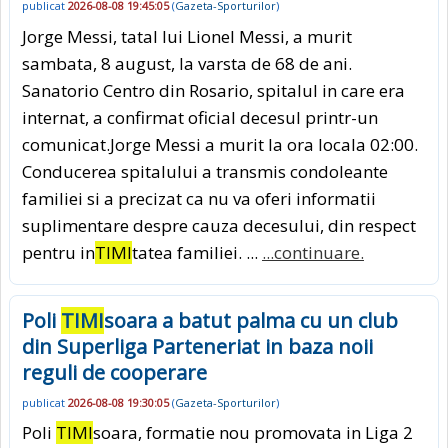
publicat
2026-08-08 19:45:05
(
Gazeta-Sporturilor
)
Jorge Messi, tatal lui Lionel Messi, a murit
sambata, 8 august, la varsta de 68 de ani.
Sanatorio Centro din Rosario, spitalul in care era
internat, a confirmat oficial decesul printr-un
comunicat.Jorge Messi a murit la ora locala 02:00.
Conducerea spitalului a transmis condoleante
familiei si a precizat ca nu va oferi informatii
suplimentare despre cauza decesului, din respect
pentru in
TIMI
tatea familiei. ...
...continuare.
Poli
TIMI
soara a batut palma cu un club
din Superliga Parteneriat in baza noii
reguli de cooperare
publicat
2026-08-08 19:30:05
(
Gazeta-Sporturilor
)
Poli
TIMI
soara, formatie nou promovata in Liga 2