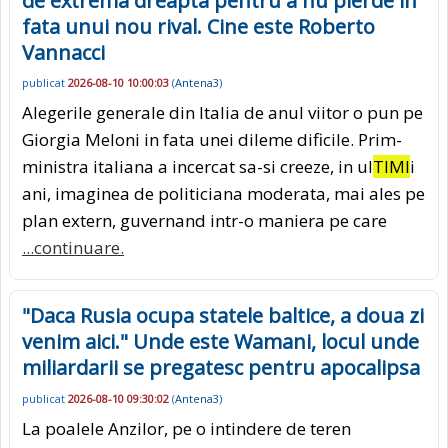
de extrema dreapta pentru a nu pierde in
fata unui nou rival. Cine este Roberto
Vannacci
publicat
2026-08-10 10:00:03
(
Antena3
)
Alegerile generale din Italia de anul viitor o pun pe
Giorgia Meloni in fata unei dileme dificile. Prim-
ministra italiana a incercat sa-si creeze, in ul
TIMI
i
ani, imaginea de politiciana moderata, mai ales pe
plan extern, guvernand intr-o maniera pe care
...continuare.
"Daca Rusia ocupa statele baltice, a doua zi
venim aici." Unde este Wamani, locul unde
miliardarii se pregatesc pentru apocalipsa
publicat
2026-08-10 09:30:02
(
Antena3
)
La poalele Anzilor, pe o intindere de teren