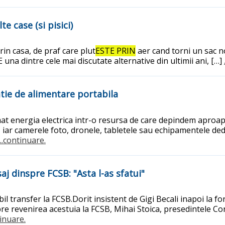
e case (si pisici)
rin casa, de praf care plut
ESTE PRIN
aer cand torni un sac n
. E una dintre cele mai discutate alternative din ultimii ani, […]
tie de alimentare portabila
ormat energia electrica intr-o resursa de care depindem apr
iar camerele foto, dronele, tabletele sau echipamentele dedica
...continuare.
j dinspre FCSB: "Asta l-as sfatui"
il transfer la FCSB.Dorit insistent de Gigi Becali inapoi la 
e revenirea acestuia la FCSB, Mihai Stoica, presedintele Consi
tinuare.