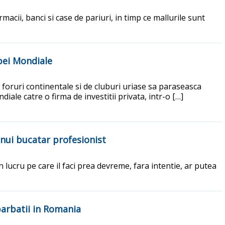
acii, banci si case de pariuri, in timp ce mallurile sunt
upei Mondiale
e foruri continentale si de cluburi uriase sa paraseasca
iale catre o firma de investitii privata, intr-o […]
unui bucatar profesionist
 lucru pe care il faci prea devreme, fara intentie, ar putea
 barbatii in Romania