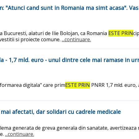
an: "Atunci cand sunt in Romania ma simt acasa". Vas
la Bucuresti, alaturi de Ilie Bolojan, ca Romania
ESTE PRIN
ci
vestitii si proiecte comune.
...continuare.
- 1,7 mld. euro - unul dintre cele mai ramase in u
ormarea digitala" care prim
ESTE PRIN
PNRR 1,7 mld. euro, 
i mai afectati, dar solidari cu cadrele medicale
lema generata de greva generala din sanatate, avertizeaza r
le.
...continuare.