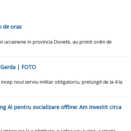
m de oras
ei ucrainene in provincia Donetk, au primit ordin de
de Garda | FOTO
ncep noul serviu militar obligatoriu, prelungit de la 4 la
 AI pentru socializare offline: Am investit circa
 impreuna la o plimbare, o cafea sau o cina, a strans