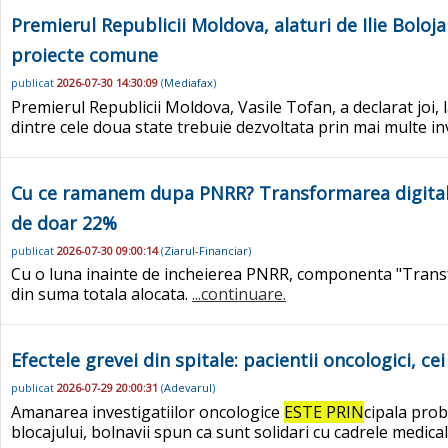
Premierul Republicii Moldova, alaturi de Ilie Boloj
proiecte comune
publicat
2026-07-30 14:30:09
(
Mediafax
)
Premierul Republicii Moldova, Vasile Tofan, a declarat joi, 
dintre cele doua state trebuie dezvoltata prin mai multe in
Cu ce ramanem dupa PNRR? Transformarea digitala 
de doar 22%
publicat
2026-07-30 09:00:14
(
Ziarul-Financiar
)
Cu o luna inainte de incheierea PNRR, componenta "Transf
din suma totala alocata.
...continuare.
Efectele grevei din spitale: pacientii oncologici, ce
publicat
2026-07-29 20:00:31
(
Adevarul
)
Amanarea investigatiilor oncologice
ESTE PRIN
cipala prob
blocajului, bolnavii spun ca sunt solidari cu cadrele medica