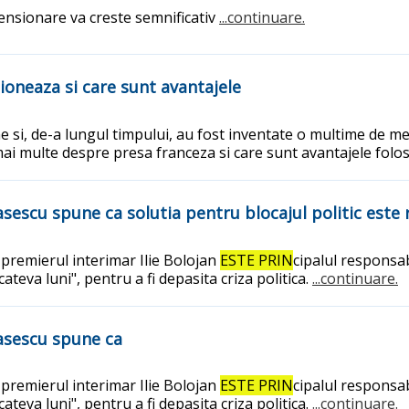
pensionare va creste semnificativ
...continuare.
ioneaza si care sunt avantajele
e si, de-a lungul timpului, au fost inventate o multime de m
, mai multe despre presa franceza si care sunt avantajele folo
asescu spune ca solutia pentru blocajul politic este 
 premierul interimar Ilie Bolojan
ESTE PRIN
cipalul responsabi
teva luni", pentru a fi depasita criza politica.
...continuare.
Basescu spune ca
 premierul interimar Ilie Bolojan
ESTE PRIN
cipalul responsabi
teva luni", pentru a fi depasita criza politica.
...continuare.