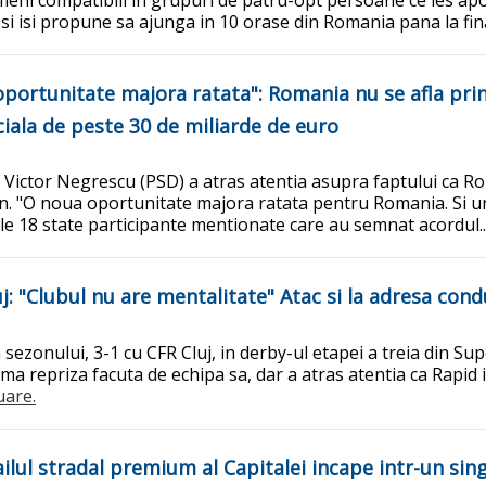
, si isi propune sa ajunga in 10 orase din Romania pana la fin
ortunitate majora ratata": Romania nu se afla prin
ciala de peste 30 de miliarde de euro
ictor Negrescu (PSD) a atras atentia asupra faptului ca Ro
edIn. "O noua oportunitate majora ratata pentru Romania. Si u
ele 18 state participante mentionate care au semnat acordul..
j: "Clubul nu are mentalitate" Atac si la adresa cond
a sezonului, 3-1 cu CFR Cluj, in derby-ul etapei a treia din Su
ima repriza facuta de echipa sa, dar a atras atentia ca Rapid
uare.
etailul stradal premium al Capitalei incape intr-un 