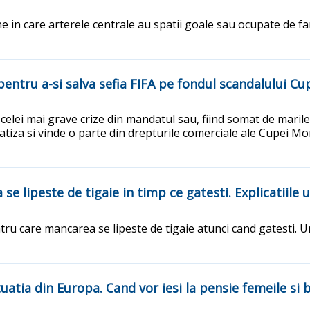
 in care arterele centrale au spatii goale sau ocupate de farm
pentru a-si salva sefia FIFA pe fondul scandalului C
l celei mai grave crize din mandatul sau, fiind somat de maril
atiza si vinde o parte din drepturile comerciale ale Cupei Mond
e lipeste de tigaie in timp ce gatesti. Explicatiile 
ru care mancarea se lipeste de tigaie atunci cand gatesti. Un
tuatia din Europa. Cand vor iesi la pensie femeile si