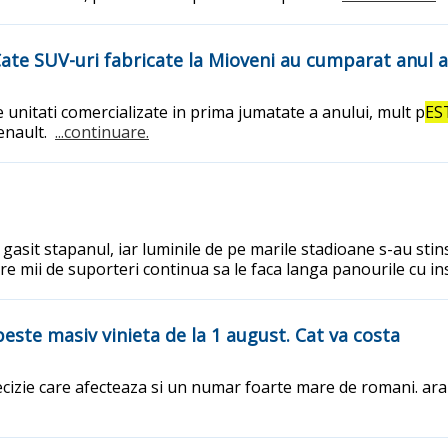
ate SUV-uri fabricate la Mioveni au cumparat anul a
 unitati comercializate in prima jumatate a anului, mult p
ES
Renault.
...continuare.
a gasit stapanul, iar luminile de pe marile stadioane s-au stin
care mii de suporteri continua sa le faca langa panourile cu 
este masiv vinieta de la 1 august. Cat va costa
decizie care afecteaza si un numar foarte mare de romani. ar