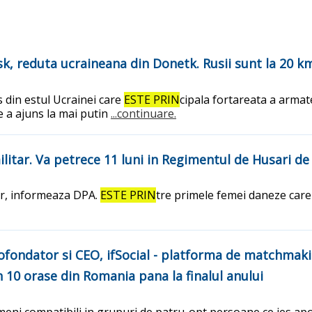
sk, reduta ucraineana din Donetk. Rusii sunt la 20 k
s din estul Ucrainei care
ESTE PRIN
cipala fortareata a armat
e a ajuns la mai putin
...continuare.
ilitar. Va petrece 11 luni in Regimentul de Husari 
tar, informeaza DPA.
ESTE PRIN
tre primele femei daneze care i
ofondator si CEO, ifSocial - platforma de matchmaking
n 10 orase din Romania pana la finalul anului
eni compatibili in grupuri de patru-opt persoane ce ies apoi