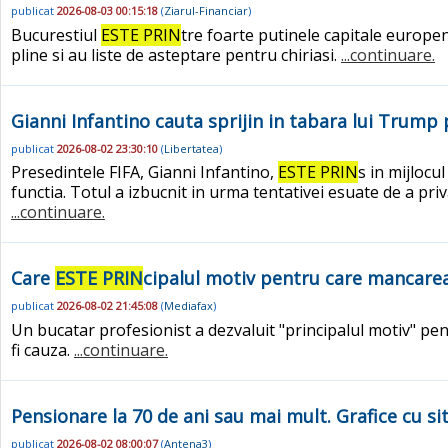
publicat
2026-08-03 00:15:18
(
Ziarul-Financiar
)
Bucurestiul
ESTE PRIN
tre foarte putinele capitale europene
pline si au liste de asteptare pentru chiriasi.
...continuare.
Gianni Infantino cauta sprijin in tabara lui Trump 
publicat
2026-08-02 23:30:10
(
Libertatea
)
Presedintele FIFA, Gianni Infantino,
ESTE PRIN
s in mijlocu
functia. Totul a izbucnit in urma tentativei esuate de a priv
...continuare.
Care
ESTE PRIN
cipalul motiv pentru care mancarea s
publicat
2026-08-02 21:45:08
(
Mediafax
)
Un bucatar profesionist a dezvaluit "principalul motiv" pent
fi cauza.
...continuare.
Pensionare la 70 de ani sau mai mult. Grafice cu si
publicat
2026-08-02 08:00:07
(
Antena3
)