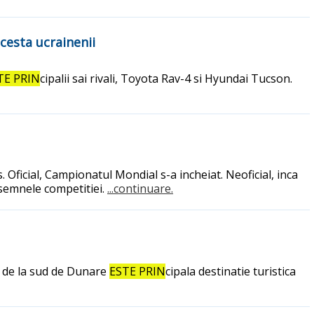
cesta ucrainenii
TE PRIN
cipalii sai rivali, Toyota Rav-4 si Hyundai Tucson.
s. Oficial, Campionatul Mondial s-a incheiat. Neoficial, inca
insemnele competitiei.
...continuare.
a de la sud de Dunare
ESTE PRIN
cipala destinatie turistica