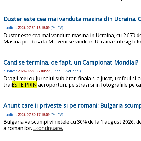
Duster este cea mai vanduta masina din Ucraina. C
publicat
2026-07-31 16:15:09
(
ProTV
)
Duster este cea mai vanduta masina in Ucraina, cu 2.670 de
Masina produsa la Mioveni se vinde in Ucraina sub sigla 
Cand se termina, de fapt, un Campionat Mondial?
publicat
2026-07-31 07:00:27
(
Jurnalul-National
)
Dragii mei cu Jurnalul sub brat, finala s-a jucat, trofeul si-
trai
ESTE PRIN
aeroporturi, pe strazi si in fotografiile pe 
Anunt care ii priveste si pe romani: Bulgaria scump
publicat
2026-07-30 17:15:09
(
ProTV
)
Bulgaria va scumpi vinietele cu 30% de la 1 august 2026, 
a romanilor.
...continuare.