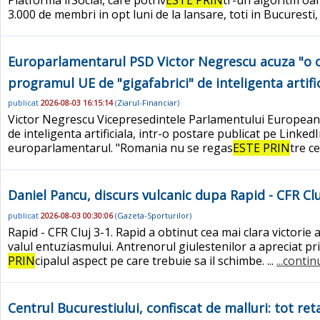
3.000 de membri in opt luni de la lansare, toti in Bucuresti
Europarlamentarul PSD Victor Negrescu acuza "o op
programul UE de "gigafabrici" de inteligenta artifi
publicat
2026-08-03 16:15:14
(
Ziarul-Financiar
)
Victor Negrescu Vicepresedintele Parlamentului European V
de inteligenta artificiala, intr-o postare publicat pe Link
europarlamentarul. "Romania nu se regas
ESTE PRIN
tre c
Daniel Pancu, discurs vulcanic dupa Rapid - CFR Clu
publicat
2026-08-03 00:30:06
(
Gazeta-Sporturilor
)
Rapid - CFR Cluj 3-1. Rapid a obtinut cea mai clara victorie 
valul entuziasmului. Antrenorul giulestenilor a apreciat pr
PRIN
cipalul aspect pe care trebuie sa il schimbe. ...
...contin
Centrul Bucurestiului, confiscat de malluri: tot r