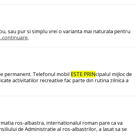
ou, sau pur si simplu vrei o varianta mai naturala pentru
...continuare.
oape permanent. Telefonul mobil
ESTE PRIN
cipalul mijloc de
te activitatilor recreative fac parte din rutina zilnica a
formatia ros-albastra, internationalul roman pare ca va
liului de Administratie al ros-albastrilor, a lasat sa se