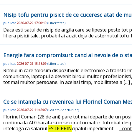
Nisip tofu pentru pisici: de ce cuceresc atat de mult
publicat
2026-07-29 17:00:19
(
Libertatea
)
Daca esti satul de nisip de argila care se lipeste peste tot p
litiera pisicii tale, probabil ai auzit deja de asternutul tofu
Energie fara compromisuri: cand ai nevoie de o sta
publicat
2026-07-29 13:15:09
(
Libertatea
)
Ritmul in care folosim dispozitivele electronice a transf
comunicare, laptopul a devenit biroul multor profesionisti, 
tot mai multor persoane. In acelasi timp, mobilitatea a […]
Ce se intampla cu revenirea lui Florinel Coman Mesa
publicat
2026-07-29 11:45:07
(
Gazeta-Sporturilor
)
Florinel Coman (28 de ani) pare tot mai departe de un posib
continua la Al Gharafa si in sezonul urmator. Intrebat despr
inteleaga ca salariul
ESTE PRIN
cipalul impediment. ...
...con