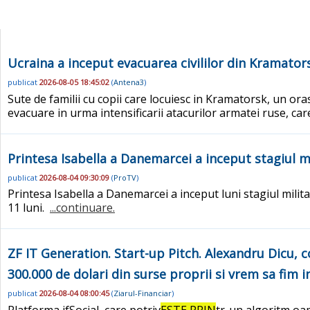
Ucraina a inceput evacuarea civililor din Kramator
publicat
2026-08-05 18:45:02
(
Antena3
)
Sute de familii cu copii care locuiesc in Kramatorsk, un ora
evacuare in urma intensificarii atacurilor armatei ruse, car
Printesa Isabella a Danemarcei a inceput stagiul m
publicat
2026-08-04 09:30:09
(
ProTV
)
Printesa Isabella a Danemarcei a inceput luni stagiul mili
11 luni.
...continuare.
ZF IT Generation. Start-up Pitch. Alexandru Dicu, c
300.000 de dolari din surse proprii si vrem sa fim i
publicat
2026-08-04 08:00:45
(
Ziarul-Financiar
)
Platforma ifSocial, care potriv
ESTE PRIN
tr-un algoritm oam