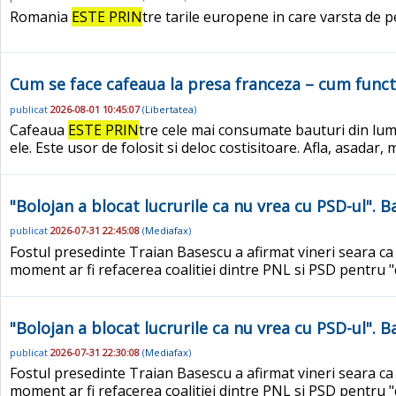
Romania
ESTE PRIN
tre tarile europene in care varsta de 
Cum se face cafeaua la presa franceza – cum funct
publicat
2026-08-01 10:45:07
(
Libertatea
)
Cafeaua
ESTE PRIN
tre cele mai consumate bauturi din lum
ele. Este usor de folosit si deloc costisitoare. Afla, asadar
"Bolojan a blocat lucrurile ca nu vrea cu PSD-ul". B
publicat
2026-07-31 22:45:08
(
Mediafax
)
Fostul presedinte Traian Basescu a afirmat vineri seara ca
moment ar fi refacerea coalitiei dintre PNL si PSD pentru "ca
"Bolojan a blocat lucrurile ca nu vrea cu PSD-ul". 
publicat
2026-07-31 22:30:08
(
Mediafax
)
Fostul presedinte Traian Basescu a afirmat vineri seara ca
moment ar fi refacerea coalitiei dintre PNL si PSD pentru "ca