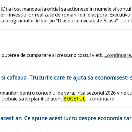
ID) a fost mandatata oficial sa actioneze in numele si contul
rii investitiilor realizate de romanii din diaspora. Executiv
rea programului de sprijin "Diaspora Investeste Acasa".
...con
d puterea de cumparare si crescand costul vietii.
...continuare.
a si cafeaua. Trucurile care te ajuta sa economisesti
 romanilor pentru concediul de vara, insa sezonul 2026 vine cu 
 trebuie sa isi planifice atent
BUGETUL
.
...continuare.
n acest an. Ce spune acest lucru despre economia tari