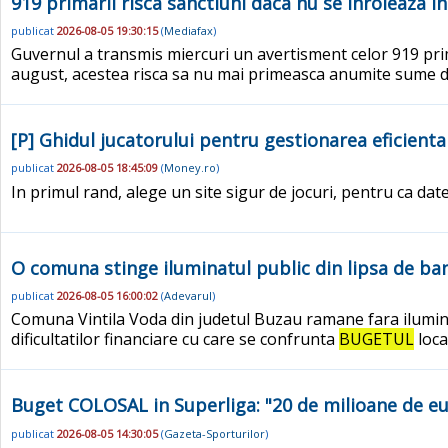
919 primarii risca sanctiuni daca nu se inroleaza 
publicat
2026-08-05 19:30:15
(
Mediafax
)
Guvernul a transmis miercuri un avertisment celor 919 prima
august, acestea risca sa nu mai primeasca anumite sume d
[P] Ghidul jucatorului pentru gestionarea eficient
publicat
2026-08-05 18:45:09
(
Money.ro
)
In primul rand, alege un site sigur de jocuri, pentru ca datele 
O comuna stinge iluminatul public din lipsa de bani
publicat
2026-08-05 16:00:02
(
Adevarul
)
Comuna Vintila Voda din judetul Buzau ramane fara iluminat
dificultatilor financiare cu care se confrunta
BUGETUL
loca
Buget COLOSAL in Superliga: "20 de milioane de eur
publicat
2026-08-05 14:30:05
(
Gazeta-Sporturilor
)