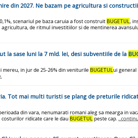
nire din 2027. Ne bazam pe agricultura si constructii
,1%, scenariul pe baza caruia a fost construit
BUGETUL
, i
 din agricultura, de ritmul investitiilor si de mentinerea avans
 la sase luni la 7 mld. lei, desi subventiile de la
BU
i mereu, in jur de 25-26% din veniturile
BUGETUL
ui general
.
ia. Tot mai multi turisti se plang de preturile ridica
a perioada din vara, nenumarati romani aleg sa mearga in vaca
costurilor ridicate care le dau
BUGETUL
peste cap.
...contin