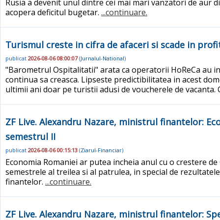
Rusia a devenit unul dintre cei mai mari vanzatori de aur d
acopera deficitul bugetar.
...continuare.
Turismul creste in cifra de afaceri si scade in profi
publicat
2026-08-06 08:00:07
(
Jurnalul-National
)
"Barometrul Ospitalitatii" arata ca operatorii HoReCa au in
continua sa creasca. Lipseste predictibilitatea in acest dome
ultimii ani doar pe turistii adusi de voucherele de vacanta.
ZF Live. Alexandru Nazare, ministrul finantelor: Ec
semestrul II
publicat
2026-08-06 00:15:13
(
Ziarul-Financiar
)
Economia Romaniei ar putea incheia anul cu o crestere de 0
semestrele al treilea si al patrulea, in special de rezultate
finantelor.
...continuare.
ZF Live. Alexandru Nazare, ministrul finantelor: Sp