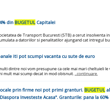
34% din
BUGETUL
Capitalei
Societatea de Transport Bucuresti (STB) a cerut insolventa in
cumulata a datoriilor si penalitatilor ajungand cat intregul 
 banale iti pot scumpi vacanta cu sute de euro
lti dintre noi vom presupune ca cele mai mari cheltuieli le v
eni mult mai scump decat in mod obisnuit.
...continuare.
locale prin firme noi pot primi granturi.
BUGETUL
al
iaspora Investeste Acasa". Granturile: pana la 60% 