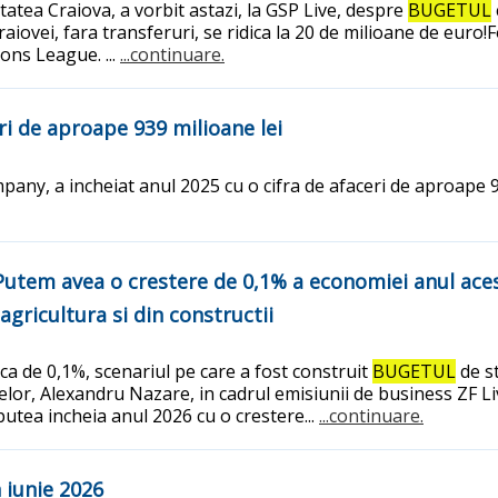
tatea Craiova, a vorbit astazi, la GSP Live, despre
BUGETUL
aiovei, fara transferuri, se ridica la 20 de milioane de euro!Fo
ons League. ...
...continuare.
ri de aproape 939 milioane lei
, a incheiat anul 2025 cu o cifra de afaceri de aproape 939
: Putem avea o crestere de 0,1% a economiei anul ac
gricultura si din constructii
a de 0,1%, scenariul pe care a fost construit
BUGETUL
de st
lor, Alexandru Nazare, in cadrul emisiunii de business ZF Liv
putea incheia anul 2026 cu o crestere...
...continuare.
n iunie 2026