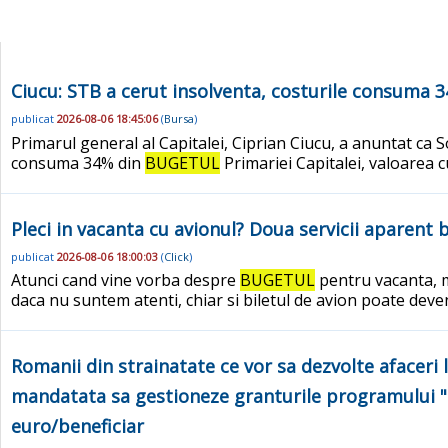
Ciucu: STB a cerut insolventa, costurile consuma 
publicat
2026-08-06 18:45:06
(
Bursa
)
Primarul general al Capitalei, Ciprian Ciucu, a anuntat ca 
consuma 34% din
BUGETUL
Primariei Capitalei, valoarea 
Pleci in vacanta cu avionul? Doua servicii aparent
publicat
2026-08-06 18:00:03
(
Click
)
Atunci cand vine vorba despre
BUGETUL
pentru vacanta, mu
daca nu suntem atenti, chiar si biletul de avion poate dev
Romanii din strainatate ce vor sa dezvolte afaceri 
mandatata sa gestioneze granturile programului "D
euro/beneficiar