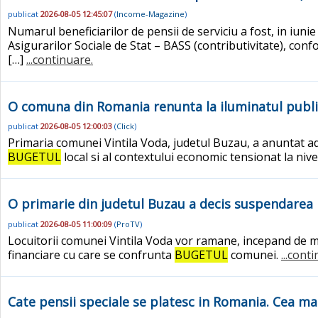
publicat
2026-08-05 12:45:07
(
Income-Magazine
)
Numarul beneficiarilor de pensii de serviciu a fost, in iuni
Asigurarilor Sociale de Stat – BASS (contributivitate), con
[…]
...continuare.
O comuna din Romania renunta la iluminatul public.
publicat
2026-08-05 12:00:03
(
Click
)
Primaria comunei Vintila Voda, judetul Buzau, a anuntat ado
BUGETUL
local si al contextului economic tensionat la nive
O primarie din judetul Buzau a decis suspendarea 
publicat
2026-08-05 11:00:09
(
ProTV
)
Locuitorii comunei Vintila Voda vor ramane, incepand de mi
financiare cu care se confrunta
BUGETUL
comunei.
...cont
Cate pensii speciale se platesc in Romania. Cea ma