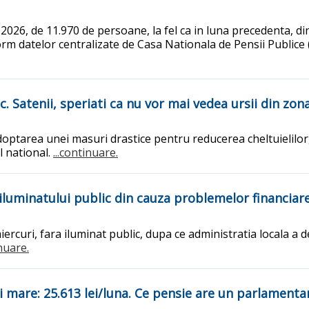
e 2026, de 11.970 de persoane, la fel ca in luna precedenta, di
form datelor centralizate de Casa Nationala de Pensii Public
 Satenii, speriati ca nu vor mai vedea ursii din zon
ptarea unei masuri drastice pentru reducerea cheltuielilor, 
l national.
...continuare.
iluminatului public din cauza problemelor financiar
ercuri, fara iluminat public, dupa ce administratia locala a
inuare.
i mare: 25.613 lei/luna. Ce pensie are un parlamenta