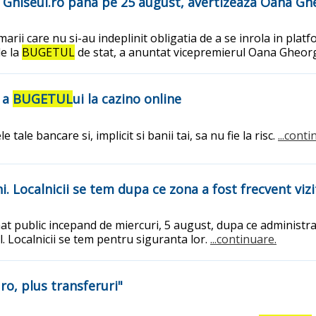
in Ghiseul.ro pana pe 25 august, avertizeaza Oana G
rii care nu si-au indeplinit obligatia de a se inrola in plat
e la
BUGETUL
de stat, a anuntat vicepremierul Oana Gheor
a a
BUGETUL
ui la cazino online
tale bancare si, implicit si banii tai, sa nu fie la risc.
...conti
. Localnicii se tem dupa ce zona a fost frecvent vizi
 public incepand de miercuri, 5 august, dupa ce administrati
l. Localnicii se tem pentru siguranta lor.
...continuare.
o, plus transferuri"