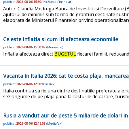
publicat
2026-08-06 15:30:14
(
Ziarul-Financiar
)
Autor: Claudia Medrega Banca de Investitii si Dezvoltare (B
ajutorul de minimis sub forma de granturi destinate sustine
elaborata de Ministerul Finantelor privind operationaliza
Ce este inflatia si cum iti afecteaza economiile
publicat
2026-08-06 15:30:09
(
Money.ro
)
Inflatia afecteaza direct
BUGETUL
fiecarei familii, reducan
Vacanta in Italia 2026: cat te costa plaja, mancare
publicat
2026-08-06 12:30:03
(
Click
)
Italia continua sa fie una dintre destinatiile preferate ale
sezlongurile de pe plaja pana la costurile de cazare, turistii
Rusia a vandut aur de peste 5 miliarde de dolari i
publicat
2026-08-06 12:15:08
(
Mediafax
)