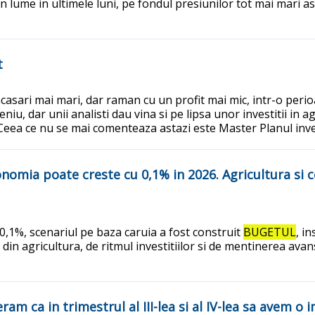
in lume in ultimele luni, pe fondul presiunilor tot mai mari 
t
casari mai mari, dar raman cu un profit mai mic, intr-o peri
niu, dar unii analisti dau vina si pe lipsa unor investitii in 
 Ceea ce nu se mai comenteaza astazi este Master Planul invest
onomia poate creste cu 0,1% in 2026. Agricultura si 
,1%, scenariul pe baza caruia a fost construit
BUGETUL
, i
le din agricultura, de ritmul investitiilor si de mentinerea av
eram ca in trimestrul al III-lea si al IV-lea sa avem 