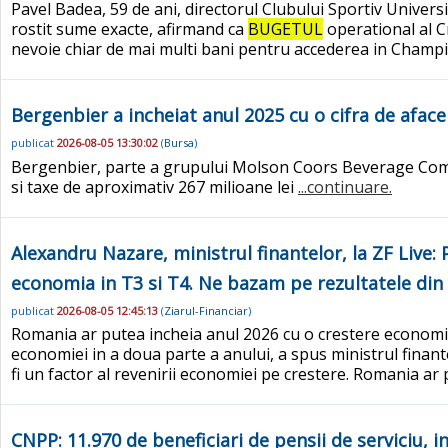
Pavel Badea, 59 de ani, directorul Clubului Sportiv Universi
rostit sume exacte, afirmand ca
BUGETUL
operational al Cr
nevoie chiar de mai multi bani pentru accederea in Champi
Bergenbier a incheiat anul 2025 cu o cifra de aface
publicat
2026-08-05 13:30:02
(
Bursa
)
Bergenbier, parte a grupului Molson Coors Beverage Company
si taxe de aproximativ 267 milioane lei
...continuare.
Alexandru Nazare, ministrul finantelor, la ZF Live
economia in T3 si T4. Ne bazam pe rezultatele din a
publicat
2026-08-05 12:45:13
(
Ziarul-Financiar
)
Romania ar putea incheia anul 2026 cu o crestere economic
economiei in a doua parte a anului, a spus ministrul finante
fi un factor al revenirii economiei pe crestere. Romania ar 
CNPP: 11.970 de beneficiari de pensii de serviciu, i