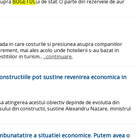
asupra
BUGETUL
ui de stat. O parte din rezervele de aur
oada in care costurile si presiunea asupra companiilor
agrement, mai ales acolo unde hotelierii s-au bazat in
itiilor in turism...
...continuare.
constructiile pot sustine revenirea economica in
nsa atingerea acestui obiectiv depinde de evolutia din
ansului din constructii, sustine Alexandru Nazare, ministrul
o imbunatatire a situatiei economice. Putem avea o