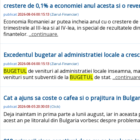
crestere de 0,1% a economiei anul acesta si o reve
publicat
2026-08-06 00:15:13
(
Ziarul-Financiar
)
Economia Romaniei ar putea incheia anul cu o crestere de 0
trimestrele al III-lea si al IV-lea, in special de rezultatele
finantelor.
...continuare.
Excedentul bugetar al administratiei locale a crescut
publicat
2026-08-06 00:15:13
(
Ziarul-Financiar
)
BUGETUL
de venituri al administratiei locale inseamna, ma
venituri sunt subventii de la
BUGETUL
de stat.
...continuare
Cat a ajuns sa coste o cafea si o prajitura in Bulgar
publicat
2026-08-05 20:30:03
(
Click
)
Deja inaintam in prima parte a lunii august, iar in aceast
acest an pe litoralul din Bulgaria vorbesc despre problema 