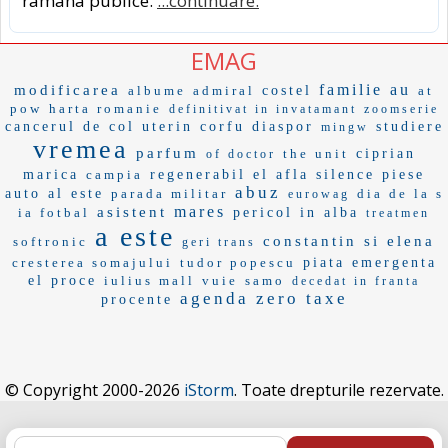
ramana publice.
...continuare.
EMAG
familie au
modificarea
albume
admiral
costel
at
pow
harta romanie
definitivat in invatamant
zoomserie
cancerul de col uterin
corfu
diaspor
studiere
mingw
vremea
parfum
the unit
ciprian
of doctor
marica
campia
regenerabil
el afla
silence
piese
abuz
auto
al este
parada militar
dia de la s
eurowag
mares
asistent
ia fotbal
pericol
in alba
treatmen
a este
constantin si elena
softronic
geri trans
cresterea somajului
tudor popescu
piata emergenta
el proce
iulius mall
vuie
samo
decedat in franta
agenda
zero taxe
procente
© Copyright 2000-2026
iStorm
. Toate drepturile rezervate.