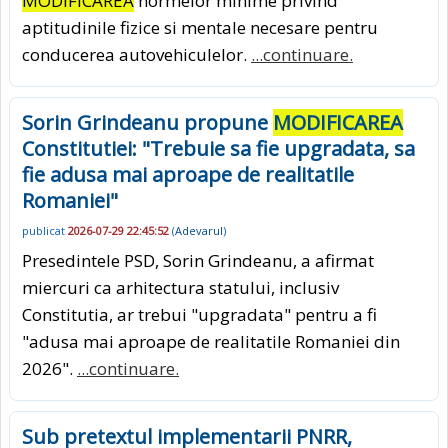
MODIFICAREA
normelor minime privind
aptitudinile fizice si mentale necesare pentru
conducerea autovehiculelor.
...continuare.
Sorin Grindeanu propune
MODIFICAREA
Constitutiei: "Trebuie sa fie upgradata, sa
fie adusa mai aproape de realitatile
Romaniei"
publicat
2026-07-29 22:45:52
(
Adevarul
)
Presedintele PSD, Sorin Grindeanu, a afirmat
miercuri ca arhitectura statului, inclusiv
Constitutia, ar trebui "upgradata" pentru a fi
"adusa mai aproape de realitatile Romaniei din
2026".
...continuare.
Sub pretextul implementarii PNRR,