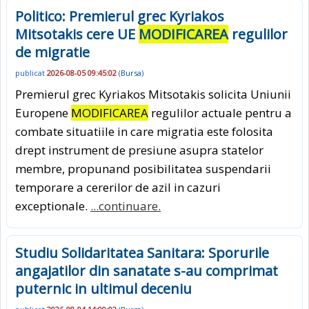
Politico: Premierul grec Kyriakos
Mitsotakis cere UE
MODIFICAREA
regulilor
de migratie
publicat
2026-08-05 09:45:02
(
Bursa
)
Premierul grec Kyriakos Mitsotakis solicita Uniunii
Europene
MODIFICAREA
regulilor actuale pentru a
combate situatiile in care migratia este folosita
drept instrument de presiune asupra statelor
membre, propunand posibilitatea suspendarii
temporare a cererilor de azil in cazuri
exceptionale.
...continuare.
Studiu Solidaritatea Sanitara: Sporurile
angajatilor din sanatate s-au comprimat
puternic in ultimul deceniu