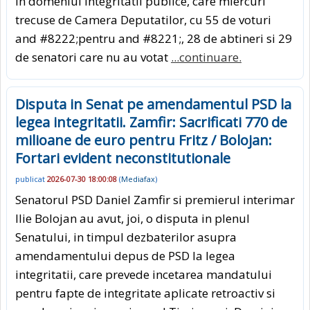
in domeniul integritatii publice, care miercuri
trecuse de Camera Deputatilor, cu 55 de voturi
and #8222;pentru and #8221;, 28 de abtineri si 29
de senatori care nu au votat
...continuare.
Disputa in Senat pe amendamentul PSD la
legea integritatii. Zamfir: Sacrificati 770 de
milioane de euro pentru Fritz / Bolojan:
Fortari evident neconstitutionale
publicat
2026-07-30 18:00:08
(
Mediafax
)
Senatorul PSD Daniel Zamfir si premierul interimar
Ilie Bolojan au avut, joi, o disputa in plenul
Senatului, in timpul dezbaterilor asupra
amendamentului depus de PSD la legea
integritatii, care prevede incetarea mandatului
pentru fapte de integritate aplicate retroactiv si