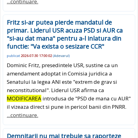
...continuare.
Fritz si-ar putea pierde mandatul de
primar. Liderul USR acuza PSD si AUR ca
"si-au dat mana" pentru a-l inlatura din
functie: "Va exista o sesizare CCR"
publicat
2026-07-30 17:00:02
(
Adevarul
)
Dominic Fritz, presedintele USR, sustine ca un
amendament adoptat in Comisia juridica a
Senatului la legea ANI este "extrem de grav si
neconstitutional". Liderul USR afirma ca
MODIFICAREA
introdusa de "PSD de mana cu AUR"
il vizeaza direct si pune in pericol banii din PNRR.
...continuare.
Demnitarii nu mai trebuie sa raporteze