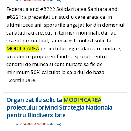
publicat
2026-08-04 14:00:02
(
Bursa
)
Federatia and #8222;Solidaritatea Sanitara and
#8221; a prezentat un studiu care arata ca, in
ultimii zece ani, sporurile angajatilor din domeniul
sanatatii au crescut in termeni nominali, dar au
scazut procentual, iar in acest context solicita
MODIFICAREA
proiectului legii salarizarii unitare,
una dintre propuneri fiind ca sporul pentru
conditii de munca si continuitate sa fie de
minimum 50% calculat la salariul de baza
...continuare.
Organizatiile solicita
MODIFICAREA
proiectului privind Strategia Nationala
pentru Biodiversitate
publicat
2026-08-04 12:00:02
(
Bursa
)