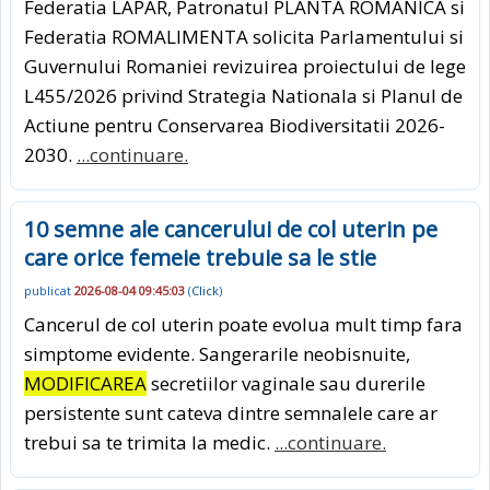
Federatia LAPAR, Patronatul PLANTA ROMANICA si
Federatia ROMALIMENTA solicita Parlamentului si
Guvernului Romaniei revizuirea proiectului de lege
L455/2026 privind Strategia Nationala si Planul de
Actiune pentru Conservarea Biodiversitatii 2026-
2030.
...continuare.
10 semne ale cancerului de col uterin pe
care orice femeie trebuie sa le stie
publicat
2026-08-04 09:45:03
(
Click
)
Cancerul de col uterin poate evolua mult timp fara
simptome evidente. Sangerarile neobisnuite,
MODIFICAREA
secretiilor vaginale sau durerile
persistente sunt cateva dintre semnalele care ar
trebui sa te trimita la medic.
...continuare.