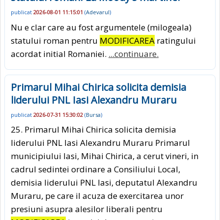
publicat
2026-08-01 11:15:01
(
Adevarul
)
Nu e clar care au fost argumentele (milogeala)
statului roman pentru
MODIFICAREA
ratingului
acordat initial Romaniei.
...continuare.
Primarul Mihai Chirica solicita demisia
liderului PNL Iasi Alexandru Muraru
publicat
2026-07-31 15:30:02
(
Bursa
)
25. Primarul Mihai Chirica solicita demisia
liderului PNL Iasi Alexandru Muraru Primarul
municipiului Iasi, Mihai Chirica, a cerut vineri, in
cadrul sedintei ordinare a Consiliului Local,
demisia liderului PNL Iasi, deputatul Alexandru
Muraru, pe care il acuza de exercitarea unor
presiuni asupra alesilor liberali pentru