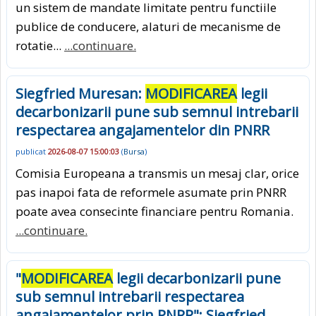
un sistem de mandate limitate pentru functiile
publice de conducere, alaturi de mecanisme de
rotatie...
...continuare.
Siegfried Muresan:
MODIFICAREA
legii
decarbonizarii pune sub semnul intrebarii
respectarea angajamentelor din PNRR
publicat
2026-08-07 15:00:03
(
Bursa
)
Comisia Europeana a transmis un mesaj clar, orice
pas inapoi fata de reformele asumate prin PNRR
poate avea consecinte financiare pentru Romania.
...continuare.
"
MODIFICAREA
legii decarbonizarii pune
sub semnul intrebarii respectarea
angajamentelor prin PNRR": Siegfried