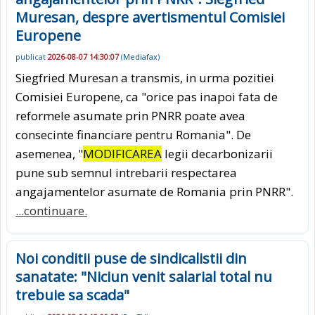
Muresan, despre avertismentul Comisiei
Europene
publicat
2026-08-07 14:30:07
(
Mediafax
)
Siegfried Muresan a transmis, in urma pozitiei
Comisiei Europene, ca "orice pas inapoi fata de
reformele asumate prin PNRR poate avea
consecinte financiare pentru Romania". De
asemenea, "
MODIFICAREA
legii decarbonizarii
pune sub semnul intrebarii respectarea
angajamentelor asumate de Romania prin PNRR".
...continuare.
Noi conditii puse de sindicalistii din
sanatate: "Niciun venit salarial total nu
trebuie sa scada"