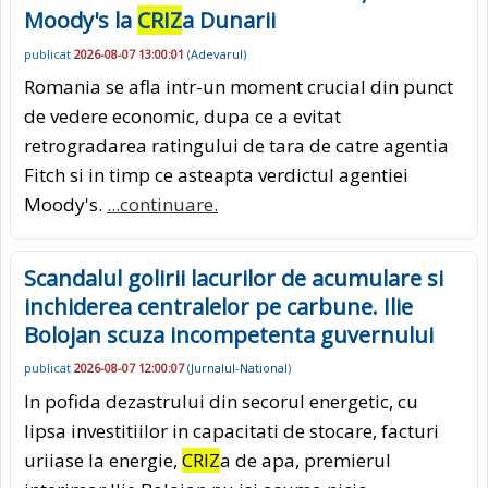
Moody's la
CRIZ
a Dunarii
publicat
2026-08-07 13:00:01
(
Adevarul
)
Romania se afla intr-un moment crucial din punct
de vedere economic, dupa ce a evitat
retrogradarea ratingului de tara de catre agentia
Fitch si in timp ce asteapta verdictul agentiei
Moody's.
...continuare.
Scandalul golirii lacurilor de acumulare si
inchiderea centralelor pe carbune. Ilie
Bolojan scuza incompetenta guvernului
publicat
2026-08-07 12:00:07
(
Jurnalul-National
)
In pofida dezastrului din secorul energetic, cu
lipsa investitiilor in capacitati de stocare, facturi
uriiase la energie,
CRIZ
a de apa, premierul