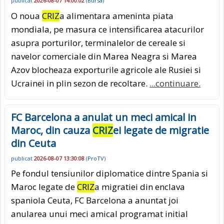
publicat
2026-08-07 14:00:02
(
Bursa
)
O noua
CRIZ
a alimentara ameninta piata
mondiala, pe masura ce intensificarea atacurilor
asupra porturilor, terminalelor de cereale si
navelor comerciale din Marea Neagra si Marea
Azov blocheaza exporturile agricole ale Rusiei si
Ucrainei in plin sezon de recoltare.
...continuare.
FC Barcelona a anulat un meci amical in
Maroc, din cauza
CRIZ
ei legate de migratie
din Ceuta
publicat
2026-08-07 13:30:08
(
ProTV
)
Pe fondul tensiunilor diplomatice dintre Spania si
Maroc legate de
CRIZ
a migratiei din enclava
spaniola Ceuta, FC Barcelona a anuntat joi
anularea unui meci amical programat initial