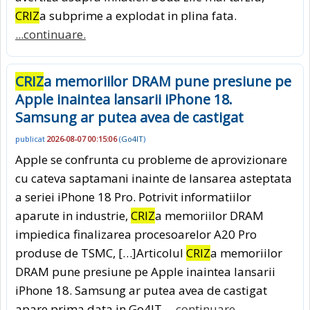
CRIZ
a subprime a explodat in plina fata.
...continuare.
CRIZ
a memoriilor DRAM pune presiune pe
Apple inaintea lansarii iPhone 18.
Samsung ar putea avea de castigat
publicat
2026-08-07 00:15:06
(
Go4IT
)
Apple se confrunta cu probleme de aprovizionare
cu cateva saptamani inainte de lansarea asteptata
a seriei iPhone 18 Pro. Potrivit informatiilor
aparute in industrie,
CRIZ
a memoriilor DRAM
impiedica finalizarea procesoarelor A20 Pro
produse de TSMC, […]Articolul
CRIZ
a memoriilor
DRAM pune presiune pe Apple inaintea lansarii
iPhone 18. Samsung ar putea avea de castigat
apare prima data in Go4IT.
...continuare.