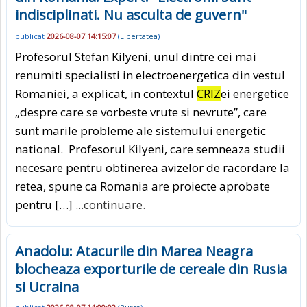
indisciplinati. Nu asculta de guvern"
publicat
2026-08-07 14:15:07
(
Libertatea
)
Profesorul Stefan Kilyeni, unul dintre cei mai
renumiti specialisti in electroenergetica din vestul
Romaniei, a explicat, in contextul
CRIZ
ei energetice
„despre care se vorbeste vrute si nevrute”, care
sunt marile probleme ale sistemului energetic
national. Profesorul Kilyeni, care semneaza studii
necesare pentru obtinerea avizelor de racordare la
retea, spune ca Romania are proiecte aprobate
pentru […]
...continuare.
Anadolu: Atacurile din Marea Neagra
blocheaza exporturile de cereale din Rusia
si Ucraina