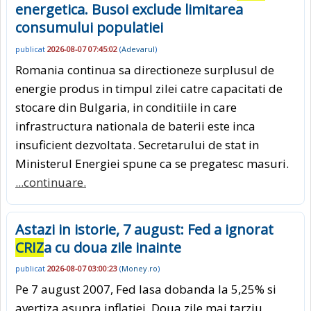
energetica. Busoi exclude limitarea
consumului populatiei
publicat
2026-08-07 07:45:02
(
Adevarul
)
Romania continua sa directioneze surplusul de
energie produs in timpul zilei catre capacitati de
stocare din Bulgaria, in conditiile in care
infrastructura nationala de baterii este inca
insuficient dezvoltata. Secretarului de stat in
Ministerul Energiei spune ca se pregatesc masuri.
...continuare.
Astazi in istorie, 7 august: Fed a ignorat
CRIZ
a cu doua zile inainte
publicat
2026-08-07 03:00:23
(
Money.ro
)
Pe 7 august 2007, Fed lasa dobanda la 5,25% si
avertiza asupra inflatiei. Doua zile mai tarziu,