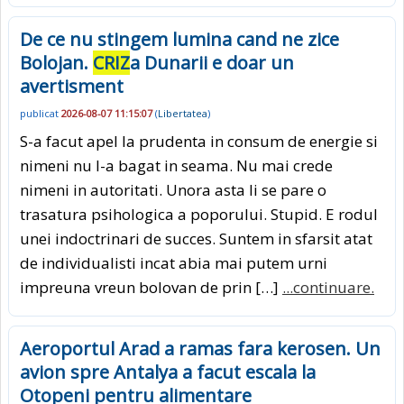
De ce nu stingem lumina cand ne zice
Bolojan.
CRIZ
a Dunarii e doar un
avertisment
publicat
2026-08-07 11:15:07
(
Libertatea
)
S-a facut apel la prudenta in consum de energie si
nimeni nu l-a bagat in seama. Nu mai crede
nimeni in autoritati. Unora asta li se pare o
trasatura psihologica a poporului. Stupid. E rodul
unei indoctrinari de succes. Suntem in sfarsit atat
de individualisti incat abia mai putem urni
impreuna vreun bolovan de prin […]
...continuare.
Aeroportul Arad a ramas fara kerosen. Un
avion spre Antalya a facut escala la
Otopeni pentru alimentare