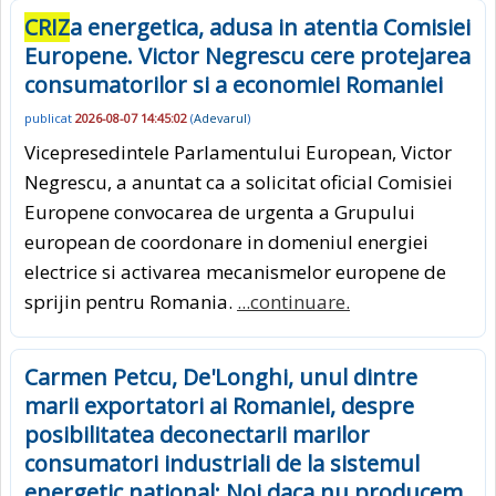
CRIZ
a energetica, adusa in atentia Comisiei
Europene. Victor Negrescu cere protejarea
consumatorilor si a economiei Romaniei
publicat
2026-08-07 14:45:02
(
Adevarul
)
Vicepresedintele Parlamentului European, Victor
Negrescu, a anuntat ca a solicitat oficial Comisiei
Europene convocarea de urgenta a Grupului
european de coordonare in domeniul energiei
electrice si activarea mecanismelor europene de
sprijin pentru Romania.
...continuare.
Carmen Petcu, De'Longhi, unul dintre
marii exportatori ai Romaniei, despre
posibilitatea deconectarii marilor
consumatori industriali de la sistemul
energetic national: Noi daca nu producem