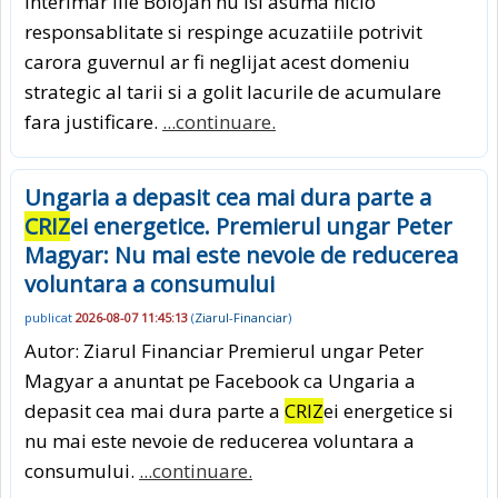
interimar Ilie Bolojan nu isi asuma nicio
responsablitate si respinge acuzatiile potrivit
carora guvernul ar fi neglijat acest domeniu
strategic al tarii si a golit lacurile de acumulare
fara justificare.
...continuare.
Ungaria a depasit cea mai dura parte a
CRIZ
ei energetice. Premierul ungar Peter
Magyar: Nu mai este nevoie de reducerea
voluntara a consumului
publicat
2026-08-07 11:45:13
(
Ziarul-Financiar
)
Autor: Ziarul Financiar Premierul ungar Peter
Magyar a anuntat pe Facebook ca Ungaria a
depasit cea mai dura parte a
CRIZ
ei energetice si
nu mai este nevoie de reducerea voluntara a
consumului.
...continuare.