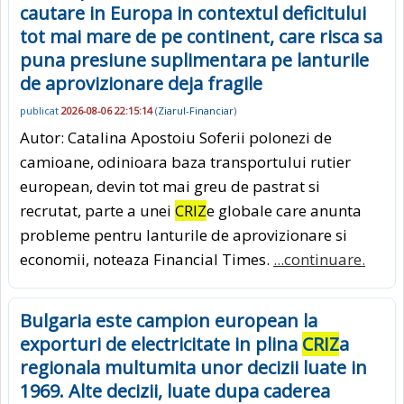
cautare in Europa in contextul deficitului
tot mai mare de pe continent, care risca sa
puna presiune suplimentara pe lanturile
de aprovizionare deja fragile
publicat
2026-08-06 22:15:14
(
Ziarul-Financiar
)
Autor: Catalina Apostoiu Soferii polonezi de
camioane, odinioara baza transportului rutier
european, devin tot mai greu de pas­trat si
recrutat, parte a unei
CRIZ
e glo­bale care anunta
probleme pentru lan­turile de aprovizionare si
econo­mii, noteaza Financial Times.
...continuare.
Bulgaria este campion european la
exporturi de electricitate in plina
CRIZ
a
regionala multumita unor decizii luate in
1969. Alte decizii, luate dupa caderea