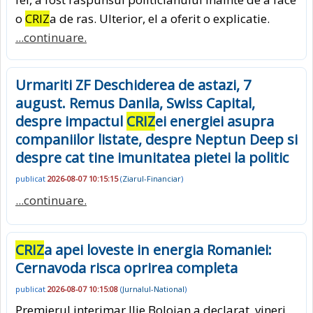
o
CRIZ
a de ras. Ulterior, el a oferit o explicatie.
...continuare.
Urmariti ZF Deschiderea de astazi, 7
august. Remus Danila, Swiss Capital,
despre impactul
CRIZ
ei energiei asupra
companiilor listate, despre Neptun Deep si
despre cat tine imunitatea pietei la politic
publicat
2026-08-07 10:15:15
(
Ziarul-Financiar
)
...continuare.
CRIZ
a apei loveste in energia Romaniei:
Cernavoda risca oprirea completa
publicat
2026-08-07 10:15:08
(
Jurnalul-National
)
Premierul interimar Ilie Bolojan a declarat, vineri,