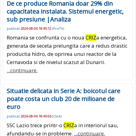
De ce produce Romania doar 29% din
capacitatea instalata. Sistemul energetic,
sub presiune |Analiza
publicat
2026-08-06 18:45:12
(
ProTV
)
Romania se confrunta cu o noua
CRIZ
a energetica,
generata de seceta prelungita care a redus drastic
productia hidro, de oprirea unui reactor de la
Cernavoda si de nivelul scazut al Dunarii.
...continuare.
Situatie delicata in Serie A: boicotul care
poate costa un club 20 de milioane de
euro
publicat
2026-08-06 18:45:06
(
Click
)
SSC Lazio trece printr-o
CRIZ
a in interiorul sau,
afundandu-se in probleme.
...continuare.