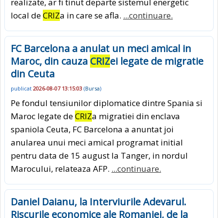
realizate, ar fi tinut departe sistemul energetic
local de
CRIZ
a in care se afla.
...continuare.
FC Barcelona a anulat un meci amical in
Maroc, din cauza
CRIZ
ei legate de migratie
din Ceuta
publicat
2026-08-07 13:15:03
(
Bursa
)
Pe fondul tensiunilor diplomatice dintre Spania si
Maroc legate de
CRIZ
a migratiei din enclava
spaniola Ceuta, FC Barcelona a anuntat joi
anularea unui meci amical programat initial
pentru data de 15 august la Tanger, in nordul
Marocului, relateaza AFP.
...continuare.
Daniel Daianu, la Interviurile Adevarul.
Riscurile economice ale Romaniei, de la