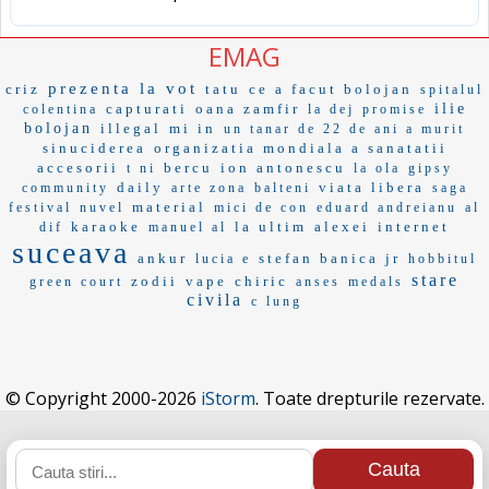
EMAG
prezenta la vot
criz
tatu
ce a facut bolojan
spitalul
capturati
oana zamfir
ilie
colentina
la dej
promise
bolojan
illegal
mi in
un tanar de 22 de ani a murit
sinuciderea
organizatia mondiala a sanatatii
accesorii
bercu
ion antonescu
t ni
la ola
gipsy
daily
viata libera
community
arte zona
balteni
saga
material
festival
nuvel
mici de con
eduard andreianu
al
karaoke
la ultim
alexei
internet
dif
manuel al
suceava
ankur
stefan banica jr
lucia e
hobbitul
stare
zodii
vape
chiric
green court
anses
medals
civila
c lung
© Copyright 2000-2026
iStorm
. Toate drepturile rezervate.