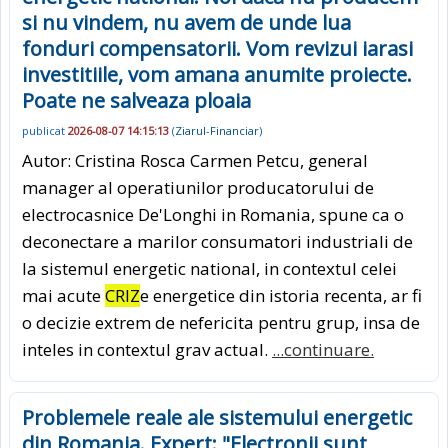
si nu vindem, nu avem de unde lua
fonduri compensatorii. Vom revizui iarasi
investitiile, vom amana anumite proiecte.
Poate ne salveaza ploaia
publicat
2026-08-07 14:15:13
(
Ziarul-Financiar
)
Autor: Cristina Rosca Carmen Petcu, general
manager al ope­ra­tiunilor producatorului de
electro­casnice De'Longhi in Romania, spune ca o
deconectare a marilor consumatori industriali de
la sistemul energetic national, in contextul celei
mai acute
CRIZ
e energetice din istoria recenta, ar fi
o decizie extrem de nefericita pentru grup, insa de
inteles in contextul grav actual.
...continuare.
Problemele reale ale sistemului energetic
din Romania. Expert: "Electronii sunt