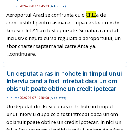
publicat
2026-08-07 10:45:03
(
Adevarul
)
Aeroportul Arad se confrunta cu o
CRIZ
a de
combustibil pentru avioane, dupa ce stocurile de
kerosen Jet A1 au fost epuizate. Situatia a afectat
inclusiv singura cursa regulata a aeroportului, un
zbor charter saptamanal catre Antalya.
...continuare.
Un deputat a ras in hohote in timpul unui
interviu cand a fost intrebat daca un om
obisnuit poate obtine un credit ipotecar
publicat
2026-08-07 10:30:08
(
Mediafax
)
Un deputat din Rusia a ras in hohote in timpul
unui interviu dupa ce a fost intrebat daca un om
obisnuit poate obtine un credit ipotecar. In nici un
fel, a fost raspunsul politicianului inainte de a face