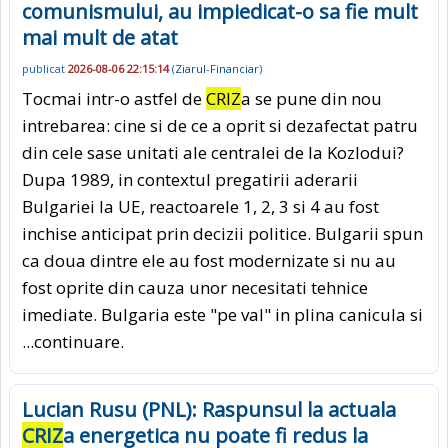
comunismului, au impiedicat-o sa fie mult
mai mult de atat
publicat
2026-08-06 22:15:14
(
Ziarul-Financiar
)
Tocmai intr-o astfel de
CRIZ
a se pune din nou
intrebarea: cine si de ce a oprit si dezafectat patru
din cele sase unitati ale centralei de la Kozlodui?
Dupa 1989, in contextul pregatirii aderarii
Bulgariei la UE, reactoarele 1, 2, 3 si 4 au fost
inchise anticipat prin decizii politice. Bulgarii spun
ca doua dintre ele au fost modernizate si nu au
fost oprite din cauza unor necesitati tehnice
imediate. Bulgaria este "pe val" in plina ca­nicula si
...continuare.
Lucian Rusu (PNL): Raspunsul la actuala
CRIZ
a energetica nu poate fi redus la