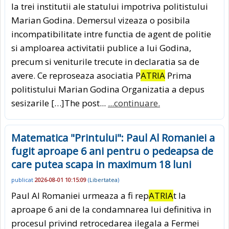
la trei institutii ale statului impotriva politistului
Marian Godina. Demersul vizeaza o posibila
incompatibilitate intre functia de agent de politie
si amploarea activitatii publice a lui Godina,
precum si veniturile trecute in declaratia sa de
avere. Ce reproseaza asociatia P
ATRIA
Prima
politistului Marian Godina Organizatia a depus
sesizarile […]The post...
...continuare.
Matematica "Printului": Paul Al Romaniei a
fugit aproape 6 ani pentru o pedeapsa de
care putea scapa in maximum 18 luni
publicat
2026-08-01 10:15:09
(
Libertatea
)
Paul Al Romaniei urmeaza a fi rep
ATRIA
t la
aproape 6 ani de la condamnarea lui definitiva in
procesul privind retrocedarea ilegala a Fermei