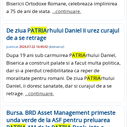
Bisericii Ortodoxe Romane, celebreaza implinirea
a 75 de ani de viata.
...continuare.
De ziua P
ATRIA
rhului Daniel ii urez curajul
de a se retrage
publicat
2026-07-22 16:45:02
(
Adevarul
)
Dupa 19 ani sub carmuirea P
ATRIA
rhului Daniel,
Biserica a construit palate si a facut multa politica,
dar si-a pierdut credibilitatea ca reper de
moralitate pentru romani. De ziua P
ATRIA
rhului
Daniel, ii doresc sanatate, dar si curajul de a se
retrage.
...continuare.
Bursa. BRD Asset Management primeste
unda verde de la ASF pentru preluarea