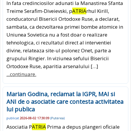
In fata credinciosilor adunati la Manastirea Sfanta
Treime Serafim-Diveievski, p
ATRIA
rhul Kirill,
conducatorul Bisericii Ortodoxe Ruse, a declarat,
sambata, ca dezvoltarea primei bombe atomice in
Uniunea Sovietica nu a fost doar o realizare
tehnologica, ci rezultatul direct al interventiei
divine, relateaza site-ul polonez Onet, parte a
grupului Ringier. In viziunea sefului Bisericii
Ortodoxe Ruse, aparitia arsenalului […]
...continuare.
Marian Godina, reclamat la IGPR, MAI si
ANI de o asociatie care contesta activitatea
lui publica
publicat
2026-08-02 17:30:09
(
Puterea
)
Asociatia P
ATRIA
Prima a depus plangeri oficiale