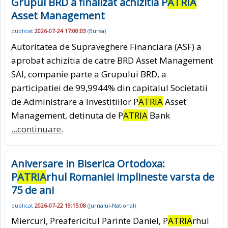
Grupul BRD a finalizat achizitia P
ATRIA
Asset Management
publicat
2026-07-24 17:00:03
(
Bursa
)
Autoritatea de Supraveghere Financiara (ASF) a
aprobat achizitia de catre BRD Asset Management
SAI, companie parte a Grupului BRD, a
participatiei de 99,9944% din capitalul Societatii
de Administrare a Investitiilor P
ATRIA
Asset
Management, detinuta de P
ATRIA
Bank
...continuare.
Aniversare in Biserica Ortodoxa:
P
ATRIA
rhul Romaniei implineste varsta de
75 de ani
publicat
2026-07-22 19:15:08
(
Jurnalul-National
)
Miercuri, Preafericitul Parinte Daniel, P
ATRIA
rhul