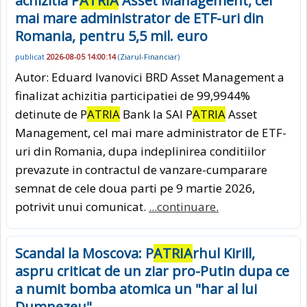
achizitia P
ATRIA
Asset Management, cel
mai mare administrator de ETF-uri din
Romania, pentru 5,5 mil. euro
publicat
2026-08-05 14:00:14
(
Ziarul-Financiar
)
Autor: Eduard Ivanovici BRD Asset Management a
finalizat achizitia participatiei de 99,9944%
detinute de P
ATRIA
Bank la SAI P
ATRIA
Asset
Management, cel mai mare administrator de ETF-
uri din Romania, dupa indeplinirea conditiilor
prevazute in contractul de vanzare-cumparare
semnat de cele doua parti pe 9 martie 2026,
potrivit unui comunicat.
...continuare.
Scandal la Moscova: P
ATRIA
rhul Kirill,
aspru criticat de un ziar pro-Putin dupa ce
a numit bomba atomica un "har al lui
Dumnezeu"