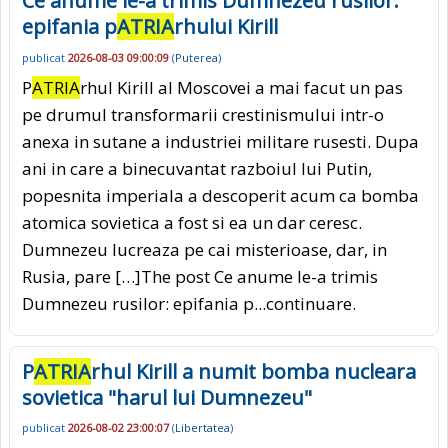
Ce anume le-a trimis Dumnezeu rusilor:
epifania p
ATRIA
rhului Kirill
publicat
2026-08-03 09:00:09
(
Puterea
)
P
ATRIA
rhul Kirill al Moscovei a mai facut un pas
pe drumul transformarii crestinismului intr-o
anexa in sutane a industriei militare rusesti. Dupa
ani in care a binecuvantat razboiul lui Putin,
popesnita imperiala a descoperit acum ca bomba
atomica sovietica a fost si ea un dar ceresc.
Dumnezeu lucreaza pe cai misterioase, dar, in
Rusia, pare […]The post Ce anume le-a trimis
Dumnezeu rusilor: epifania p
...continuare.
P
ATRIA
rhul Kirill a numit bomba nucleara
sovietica "harul lui Dumnezeu"
publicat
2026-08-02 23:00:07
(
Libertatea
)