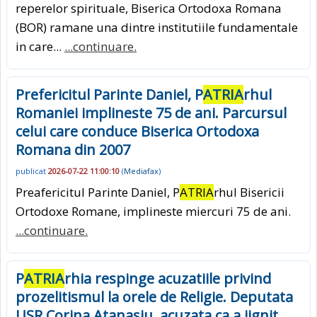
reperelor spirituale, Biserica Ortodoxa Romana
(BOR) ramane una dintre institutiile fundamentale
in care...
...continuare.
Prefericitul Parinte Daniel, P
ATRIA
rhul
Romaniei implineste 75 de ani. Parcursul
celui care conduce Biserica Ortodoxa
Romana din 2007
publicat
2026-07-22 11:00:10
(
Mediafax
)
Preafericitul Parinte Daniel, P
ATRIA
rhul Bisericii
Ortodoxe Romane, implineste miercuri 75 de ani.
...continuare.
P
ATRIA
rhia respinge acuzatiile privind
prozelitismul la orele de Religie. Deputata
USR Corina Atanasiu, acuzata ca a jignit