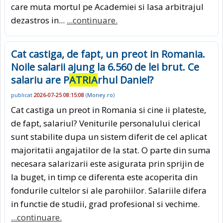
care muta mortul pe Academiei si lasa arbitrajul
dezastros in...
...continuare.
Cat castiga, de fapt, un preot in Romania.
Noile salarii ajung la 6.560 de lei brut. Ce
salariu are P
ATRIA
rhul Daniel?
publicat
2026-07-25 08:15:08
(
Money.ro
)
Cat castiga un preot in Romania si cine ii plateste,
de fapt, salariul? Veniturile personalului clerical
sunt stabilite dupa un sistem diferit de cel aplicat
majoritatii angajatilor de la stat. O parte din suma
necesara salarizarii este asigurata prin sprijin de
la buget, in timp ce diferenta este acoperita din
fondurile cultelor si ale parohiilor. Salariile difera
in functie de studii, grad profesional si vechime.
...continuare.