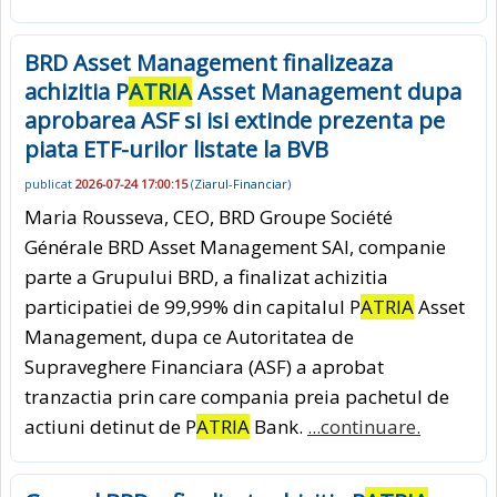
BRD Asset Management finalizeaza
achizitia P
ATRIA
Asset Management dupa
aprobarea ASF si isi extinde prezenta pe
piata ETF-urilor listate la BVB
publicat
2026-07-24 17:00:15
(
Ziarul-Financiar
)
Maria Rousseva, CEO, BRD Groupe Société
Générale BRD Asset Management SAI, companie
parte a Grupului BRD, a finalizat achizitia
participatiei de 99,99% din capitalul P
ATRIA
Asset
Management, dupa ce Autoritatea de
Supraveghere Financiara (ASF) a aprobat
tranzactia prin care compania preia pachetul de
actiuni detinut de P
ATRIA
Bank.
...continuare.