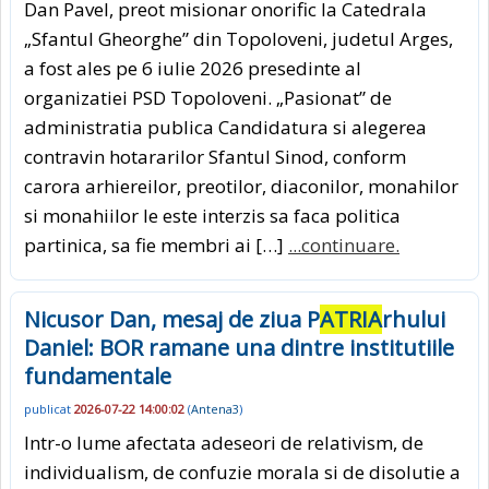
Dan Pavel, preot misionar onorific la Catedrala
„Sfantul Gheorghe” din Topoloveni, judetul Arges,
a fost ales pe 6 iulie 2026 presedinte al
organizatiei PSD Topoloveni. „Pasionat” de
administratia publica Candidatura si alegerea
contravin hotararilor Sfantul Sinod, conform
carora arhiereilor, preotilor, diaconilor, monahilor
si monahiilor le este interzis sa faca politica
partinica, sa fie membri ai […]
...continuare.
Nicusor Dan, mesaj de ziua P
ATRIA
rhului
Daniel: BOR ramane una dintre institutiile
fundamentale
publicat
2026-07-22 14:00:02
(
Antena3
)
Intr-o lume afectata adeseori de relativism, de
individualism, de confuzie morala si de disolutie a