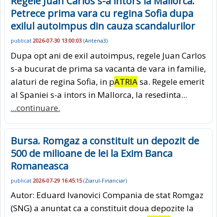
Regele Juan Carlos s-a intors la Mallorca.
Petrece prima vara cu regina Sofia dupa
exilul autoimpus din cauza scandalurilor
publicat
2026-07-30 13:00:03
(
Antena3
)
Dupa opt ani de exil autoimpus, regele Juan Carlos
s-a bucurat de prima sa vacanta de vara in familie,
alaturi de regina Sofia, in p
ATRIA
sa. Regele emerit
al Spaniei s-a intors in Mallorca, la resedinta...
...continuare.
Bursa. Romgaz a constituit un depozit de
500 de milioane de lei la Exim Banca
Romaneasca
publicat
2026-07-29 16:45:15
(
Ziarul-Financiar
)
Autor: Eduard Ivanovici Compania de stat Romgaz
(SNG) a anuntat ca a constituit doua depozite la