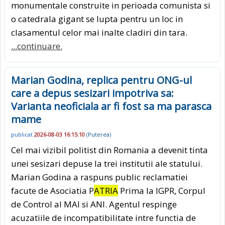
monumentale construite in perioada comunista si
o catedrala gigant se lupta pentru un loc in
clasamentul celor mai inalte cladiri din tara.
...continuare.
Marian Godina, replica pentru ONG-ul
care a depus sesizari impotriva sa:
Varianta neoficiala ar fi fost sa ma parasca
mame
publicat
2026-08-03 16:15:10
(
Puterea
)
Cel mai vizibil politist din Romania a devenit tinta
unei sesizari depuse la trei institutii ale statului.
Marian Godina a raspuns public reclamatiei
facute de Asociatia P
ATRIA
Prima la IGPR, Corpul
de Control al MAI si ANI. Agentul respinge
acuzatiile de incompatibilitate intre functia de