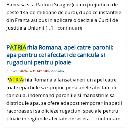
Baneasa si a Padurii Snagov (cu un prejudiciu de
peste 145 de milioane de euro), dupa ce instantele
din Franta au pus in aplicare o decizie a Curtii de
Justitie a Uniunii […]
...continuare.
P
ATRIA
rhia Romana, apel catre parohii:
apa pentru cei afectati de canicula si
rugaciuni pentru ploaie
publicat
2026-07-31 14:15:08
(
Mediafax
)
P
ATRIA
rhia Romana a lansat vineri un apel catre
toate eparhiile sa sprijine persoanele afectate de
canicula, indemnand parohiile si manastirile sa
distribuie apa, sa ofere adapost temporar in spatii
racoroase si sa oficieze rugaciuni speciale pentru
ploaie in regiunile afectate de seceta.
...continuare.