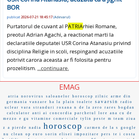
BOR
publicat
2026-07-21 18:45:17
(
Adevarul
)
Purtatorul de cuvant al P
ATRIA
rhiei Romane,
preotul Adrian Agachi, a reactionat marti la
declaratiile deputatei USR Corina Atanasiu privind
disciplina Religie in scoli, respingand acuzatiile
potrivit carora aceasta ar fi folosita pentru
prozelitism.
...continuare.
EMAG
atria
norovirus
saloanelor
horoscop zilnic
arme din
savarsin
germania
vanzare
ha la
plain
toalete
radio
uclear
vara
stranduri
roxana n
de la zero
rares bogdan
calculator
anti ai
concordia
parchetul
lore
ana cu
de
mezzo
e gu
vitamine
comerciale
tylin
peste
m team
ziua
horoscop
z
a pierde
nadia
carmen de la s
google
nu
clean
op euro
sorin elisei
impozitare
pers
te i
costa