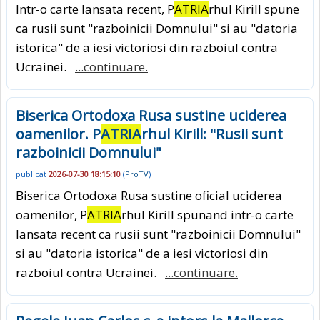
Intr-o carte lansata recent, P
ATRIA
rhul Kirill spune
ca rusii sunt "razboinicii Domnului" si au "datoria
istorica" de a iesi victoriosi din razboiul contra
Ucrainei.
...continuare.
Biserica Ortodoxa Rusa sustine uciderea
oamenilor. P
ATRIA
rhul Kirill: "Rusii sunt
razboinicii Domnului"
publicat
2026-07-30 18:15:10
(
ProTV
)
Biserica Ortodoxa Rusa sustine oficial uciderea
oamenilor, P
ATRIA
rhul Kirill spunand intr-o carte
lansata recent ca rusii sunt "razboinicii Domnului"
si au "datoria istorica" de a iesi victoriosi din
razboiul contra Ucrainei.
...continuare.