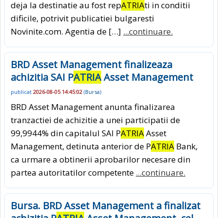
deja la destinatie au fost rep
ATRIA
ti in conditii
dificile, potrivit publicatiei bulgaresti
Novinite.com. Agentia de […]
...continuare.
BRD Asset Management finalizeaza
achizitia SAI P
ATRIA
Asset Management
publicat
2026-08-05 14:45:02
(
Bursa
)
BRD Asset Management anunta finalizarea
tranzactiei de achizitie a unei participatii de
99,9944% din capitalul SAI P
ATRIA
Asset
Management, detinuta anterior de P
ATRIA
Bank,
ca urmare a obtinerii aprobarilor necesare din
partea autoritatilor competente
...continuare.
Bursa. BRD Asset Management a finalizat