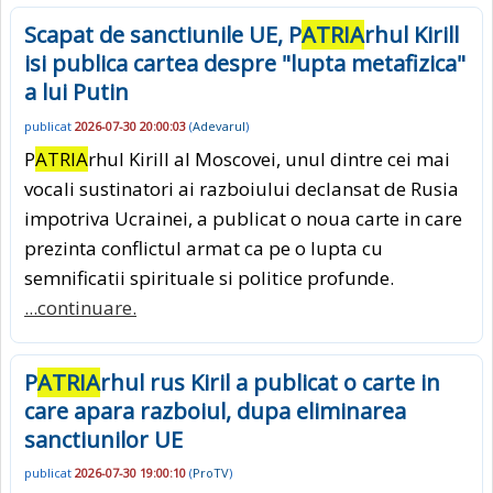
Scapat de sanctiunile UE, P
ATRIA
rhul Kirill
isi publica cartea despre "lupta metafizica"
a lui Putin
publicat
2026-07-30 20:00:03
(
Adevarul
)
P
ATRIA
rhul Kirill al Moscovei, unul dintre cei mai
vocali sustinatori ai razboiului declansat de Rusia
impotriva Ucrainei, a publicat o noua carte in care
prezinta conflictul armat ca pe o lupta cu
semnificatii spirituale si politice profunde.
...continuare.
P
ATRIA
rhul rus Kiril a publicat o carte in
care apara razboiul, dupa eliminarea
sanctiunilor UE
publicat
2026-07-30 19:00:10
(
ProTV
)