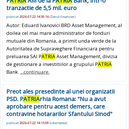
P
ATRIA
AM de la P
ATRIA
Bank, intr-o
tranzactie de 5,5 mil. euro
publicat
2026-07-22 14:30:16
(
Ziarul-Financiar
)
Autor: Eduard Ivanovici BRD Asset Management, al
doilea cel mai mare administrator de fonduri
mutuale din Romania, a primit unda verde de la
Autoritatea de Supraveghere Financiara pentru
preluarea SAI P
ATRIA
Asset Management, divizia
de gestionare a investitiilor a grupului P
ATRIA
Bank.
...continuare.
Preot ales presedinte al unei organizatii
PSD. P
ATRIA
rhia Romana: "Nu a avut
aprobare pentru acest demers, care
contravine hotararilor Sfantului Sinod"
publicat
2026-07-22 14:15:09
(
Libertatea
)