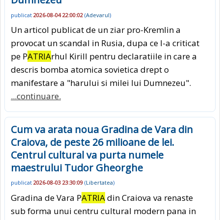
publicat
2026-08-04 22:00:02
(
Adevarul
)
Un articol publicat de un ziar pro-Kremlin a
provocat un scandal in Rusia, dupa ce l-a criticat
pe P
ATRIA
rhul Kirill pentru declaratiile in care a
descris bomba atomica sovietica drept o
manifestare a "harului si milei lui Dumnezeu".
...continuare.
Cum va arata noua Gradina de Vara din
Craiova, de peste 26 milioane de lei.
Centrul cultural va purta numele
maestrului Tudor Gheorghe
publicat
2026-08-03 23:30:09
(
Libertatea
)
Gradina de Vara P
ATRIA
din Craiova va renaste
sub forma unui centru cultural modern pana in