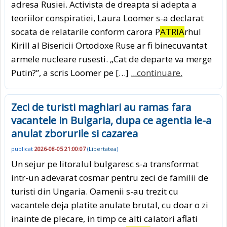
adresa Rusiei. Activista de dreapta si adepta a
teoriilor conspiratiei, Laura Loomer s-a declarat
socata de relatarile conform carora P
ATRIA
rhul
Kirill al Bisericii Ortodoxe Ruse ar fi binecuvantat
armele nucleare rusesti. „Cat de departe va merge
Putin?”, a scris Loomer pe […]
...continuare.
Zeci de turisti maghiari au ramas fara
vacantele in Bulgaria, dupa ce agentia le-a
anulat zborurile si cazarea
publicat
2026-08-05 21:00:07
(
Libertatea
)
Un sejur pe litoralul bulgaresc s-a transformat
intr-un adevarat cosmar pentru zeci de familii de
turisti din Ungaria. Oamenii s-au trezit cu
vacantele deja platite anulate brutal, cu doar o zi
inainte de plecare, in timp ce alti calatori aflati