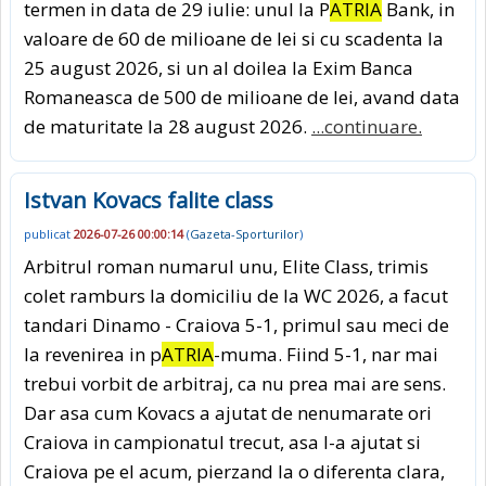
termen in data de 29 iulie: unul la P
ATRIA
Bank, in
valoare de 60 de milioane de lei si cu scadenta la
25 august 2026, si un al doilea la Exim Banca
Romaneasca de 500 de milioane de lei, avand data
de maturitate la 28 august 2026.
...continuare.
Istvan Kovacs falite class
publicat
2026-07-26 00:00:14
(
Gazeta-Sporturilor
)
Arbitrul roman numarul unu, Elite Class, trimis
colet ramburs la domiciliu de la WC 2026, a facut
tandari Dinamo - Craiova 5-1, primul sau meci de
la revenirea in p
ATRIA
-muma. Fiind 5-1, nar mai
trebui vorbit de arbitraj, ca nu prea mai are sens.
Dar asa cum Kovacs a ajutat de nenumarate ori
Craiova in campionatul trecut, asa l-a ajutat si
Craiova pe el acum, pierzand la o diferenta clara,