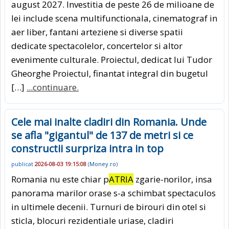
august 2027. Investitia de peste 26 de milioane de
lei include scena multifunctionala, cinematograf in
aer liber, fantani arteziene si diverse spatii
dedicate spectacolelor, concertelor si altor
evenimente culturale. Proiectul, dedicat lui Tudor
Gheorghe Proiectul, finantat integral din bugetul
[…]
...continuare.
Cele mai inalte cladiri din Romania. Unde
se afla "gigantul" de 137 de metri si ce
constructii surpriza intra in top
publicat
2026-08-03 19:15:08
(
Money.ro
)
Romania nu este chiar p
ATRIA
zgarie-norilor, insa
panorama marilor orase s-a schimbat spectaculos
in ultimele decenii. Turnuri de birouri din otel si
sticla, blocuri rezidentiale uriase, cladiri