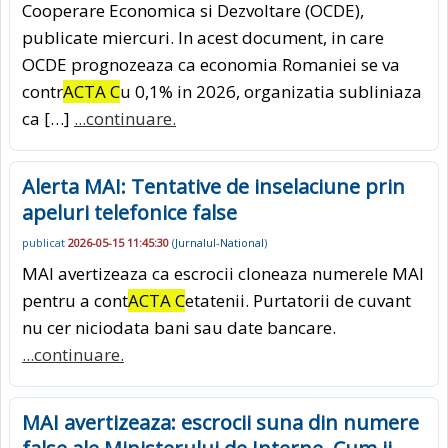
Cooperare Economica si Dezvoltare (OCDE),
publicate miercuri. In acest document, in care
OCDE prognozeaza ca economia Romaniei se va
contr
ACTA C
u 0,1% in 2026, organizatia subliniaza
ca […]
...continuare.
Alerta MAI: Tentative de inselaciune prin
apeluri telefonice false
publicat
2026-05-15 11:45:30
(
Jurnalul-National
)
MAI avertizeaza ca escrocii cloneaza numerele MAI
pentru a cont
ACTA C
etatenii. Purtatorii de cuvant
nu cer niciodata bani sau date bancare.
...continuare.
MAI avertizeaza: escrocii suna din numere