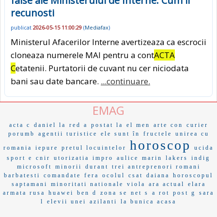
false ale Ministerului de Interne. Cum ii
recunosti
publicat
2026-05-15 11:00:29
(
Mediafax
)
Ministerul Afacerilor Interne avertizeaza ca escrocii
cloneaza numerele MAI pentru a cont
ACTA
C
etatenii. Purtatorii de cuvant nu cer niciodata
bani sau date bancare.
...continuare.
EMAG
acta c
daniel la
red a
postat la
el men
arte con
curier
porumb
agentii turistice
ele sunt în
fructele
unirea cu
horoscop
romania
iepure
pretul locuintelor
ucida
sport e
cnir
utorizatia
impro
aulice
marin
lakers
indig
microsoft
minorii
durant
trei antreprenori romani
barbatesti
comandate
fera
ocolul
csat
daiana
horoscopul
saptamani
minoritati nationale
viola
ara actual
elara
armata rusa
huawei
ben d
zona se
net s
a rot
post g
sara
l
elevii unei
azilanti
la bunica acasa