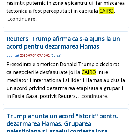
resimtit puternic in zona epicentrului, iar miscarea
tectonica a fost perceputa si in capitala
CAIRO
.
...continuare.
Reuters: Trump afirma ca s-a ajuns la un
acord pentru dezarmarea Hamas
publicat
2026-07-31 07:15:02
(
Bursa
)
Presedintele american Donald Trump a declarat
ca negocierile desfasurate joi la
CAIRO
intre
mediatorii internationali si liderii Hamas au dus la
un acord privind dezarmarea etapizata a gruparii
in Fasia Gaza, potrivit Reuters.
...continuare.
Trump anunta un acord "istoric" pentru
dezarmarea Hamas. Gruparea
palestiniana si Israelul contesta insa