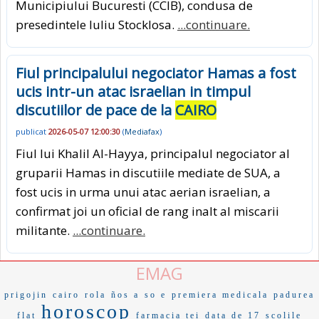
Municipiului Bucuresti (CCIB), condusa de
presedintele Iuliu Stocklosa.
...continuare.
Fiul principalului negociator Hamas a fost
ucis intr-un atac israelian in timpul
discutiilor de pace de la
CAIRO
publicat
2026-05-07 12:00:30
(
Mediafax
)
Fiul lui Khalil Al-Hayya, principalul negociator al
gruparii Hamas in discutiile mediate de SUA, a
fost ucis in urma unui atac aerian israelian, a
confirmat joi un oficial de rang inalt al miscarii
militante.
...continuare.
EMAG
prigojin
cairo
rola
ños a
so e
premiera medicala
padurea
horoscop
flat
farmacia tei
data de 17
scolile