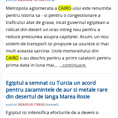
Metropola aglomerata a
CAIRO
-ului este renumita
pentru istoria sa - si pentru o congestionare a
traficului atat de grava, incat guvernul egiptean a
ridicat din desert un oras intreg nou pentru a
reduce presiunea asupra capitalei. Acum, un nou
sistem de transport isi propune sa usureze si mai
mult aceasta sarcina. Usile monorailului din
CAIRO
s-au deschis pentru a primi calatorii pentru
prima data in luna mai,...
...continuare.
Egiptul a semnat cu Turcia un acord
pentru zacamintele de aur si metale rare
din desertul de langa Marea Rosie
publicat
2026-05-26 17:00:02
(
Antena3
)
Egiptul isi intensifica eforturile de a deveni o