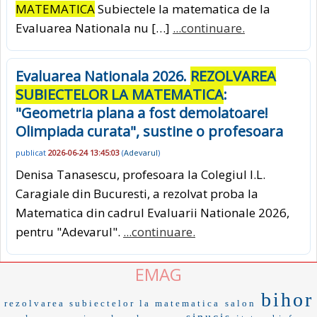
MATEMATICA
Subiectele la matematica de la
Evaluarea Nationala nu […]
...continuare.
Evaluarea Nationala 2026.
REZOLVAREA
SUBIECTELOR LA MATEMATICA
:
"Geometria plana a fost demolatoare!
Olimpiada curata", sustine o profesoara
publicat
2026-06-24 13:45:03
(
Adevarul
)
Denisa Tanasescu, profesoara la Colegiul I.L.
Caragiale din Bucuresti, a rezolvat proba la
Matematica din cadrul Evaluarii Nationale 2026,
pentru "Adevarul".
...continuare.
EMAG
bihor
rezolvarea subiectelor la matematica
salon