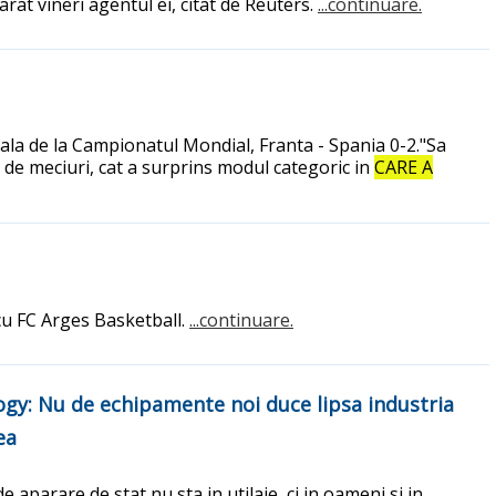
arat vineri agentul ei, citat de Reuters.
...continuare.
finala de la Campionatul Mondial, Franta - Spania 0-2."Sa
7 de meciuri, cat a surprins modul categoric in
CARE A
 cu FC Arges Basketball.
...continuare.
ogy: Nu de echipamente noi duce lipsa industria
ea
parare de stat nu sta in utilaje, ci in oameni si in