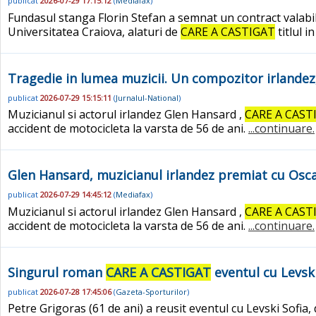
publicat
2026-07-29 17:15:12
(
Mediafax
)
Fundasul stanga Florin Stefan a semnat un contract valabil
Universitatea Craiova, alaturi de
CARE A CASTIGAT
titlul 
Tragedie in lumea muzicii. Un compozitor irlandez
publicat
2026-07-29 15:15:11
(
Jurnalul-National
)
Muzicianul si actorul irlandez Glen Hansard ,
CARE A CAST
accident de motocicleta la varsta de 56 de ani.
...continuare.
Glen Hansard, muzicianul irlandez premiat cu Oscar
publicat
2026-07-29 14:45:12
(
Mediafax
)
Muzicianul si actorul irlandez Glen Hansard ,
CARE A CAST
accident de motocicleta la varsta de 56 de ani.
...continuare.
Singurul roman
CARE A CASTIGAT
eventul cu Levski
publicat
2026-07-28 17:45:06
(
Gazeta-Sporturilor
)
Petre Grigoras (61 de ani) a reusit eventul cu Levski Sofia