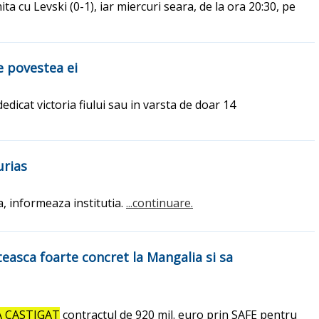
a cu Levski (0-1), iar miercuri seara, de la ora 20:30, pe
te povestea ei
edicat victoria fiului sau in varsta de doar 14
urias
a, informeaza institutia.
...continuare.
teasca foarte concret la Mangalia si sa
A CASTIGAT
contractul de 920 mil. euro prin SAFE pentru