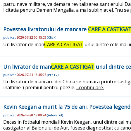
patru nave militare, va demara revitalizarea santierului Da
licitatia pentru Damen Mangalia, a mai subliniat el, "nu s
Povestea livratorului de mancare
CARE A CASTIGA
publicat
2026-07-22 00:15:03
(
Click
)
Un livrator de man
CARE A CASTIGAT
unul dintre cele mai 
Un livrator de man
CARE A CASTIGAT
unul dintre ce
publicat
2026-07-21 18:45:25
(
ProTV
)
Un livrator de mancare din China se numara printre castigat
inaltime") premiul pentru poezie.
...continuare.
Kevin Keegan a murit la 75 de ani. Povestea legend
publicat
2026-07-20 19:00:24
(
Adevarul
)
Deces in fotbalul mondial! Kevin Keegan, unul dintre cei mai 
castigator al Balonului de Aur, fusese diagnosticat cu cance