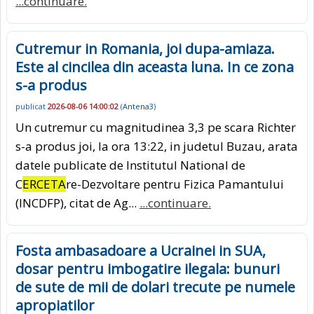
...continuare.
Cutremur in Romania, joi dupa-amiaza.
Este al cincilea din aceasta luna. In ce zona
s-a produs
publicat
2026-08-06 14:00:02
(
Antena3
)
Un cutremur cu magnitudinea 3,3 pe scara Richter
s-a produs joi, la ora 13:22, in judetul Buzau, arata
datele publicate de Institutul National de
C
ERCETA
re-Dezvoltare pentru Fizica Pamantului
(INCDFP), citat de Ag...
...continuare.
Fosta ambasadoare a Ucrainei in SUA,
dosar pentru imbogatire ilegala: bunuri
de sute de mii de dolari trecute pe numele
apropiatilor