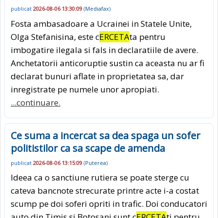
publicat
2026-08-06 13:30:09
(
Mediafax
)
Fosta ambasadoare a Ucrainei in Statele Unite,
Olga Stefanisina, este c
ERCETA
ta pentru
imbogatire ilegala si fals in declaratiile de avere.
Anchetatorii anticoruptie sustin ca aceasta nu ar fi
declarat bunuri aflate in proprietatea sa, dar
inregistrate pe numele unor apropiati.
...continuare.
Ce suma a incercat sa dea spaga un sofer
politistilor ca sa scape de amenda
publicat
2026-08-06 13:15:09
(
Puterea
)
Ideea ca o sanctiune rutiera se poate sterge cu
cateva bancnote strecurate printre acte i-a costat
scump pe doi soferi opriti in trafic. Doi conducatori
auto din Timis si Botosani sunt c
ERCETA
ti pentru