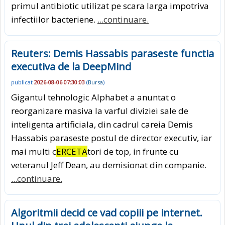
primul antibiotic utilizat pe scara larga impotriva
infectiilor bacteriene.
...continuare.
Reuters: Demis Hassabis paraseste functia
executiva de la DeepMind
publicat
2026-08-06 07:30:03
(
Bursa
)
Gigantul tehnologic Alphabet a anuntat o
reorganizare masiva la varful diviziei sale de
inteligenta artificiala, din cadrul careia Demis
Hassabis paraseste postul de director executiv, iar
mai multi c
ERCETA
tori de top, in frunte cu
veteranul Jeff Dean, au demisionat din companie.
...continuare.
Algoritmii decid ce vad copiii pe internet.