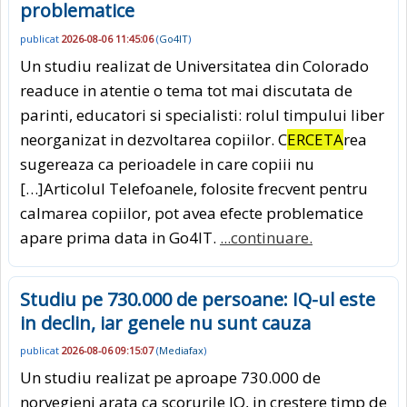
problematice
publicat
2026-08-06 11:45:06
(
Go4IT
)
Un studiu realizat de Universitatea din Colorado
readuce in atentie o tema tot mai discutata de
parinti, educatori si specialisti: rolul timpului liber
neorganizat in dezvoltarea copiilor. C
ERCETA
rea
sugereaza ca perioadele in care copiii nu
[…]Articolul Telefoanele, folosite frecvent pentru
calmarea copiilor, pot avea efecte problematice
apare prima data in Go4IT.
...continuare.
Studiu pe 730.000 de persoane: IQ-ul este
in declin, iar genele nu sunt cauza
publicat
2026-08-06 09:15:07
(
Mediafax
)
Un studiu realizat pe aproape 730.000 de
norvegieni arata ca scorurile IQ, in crestere timp de