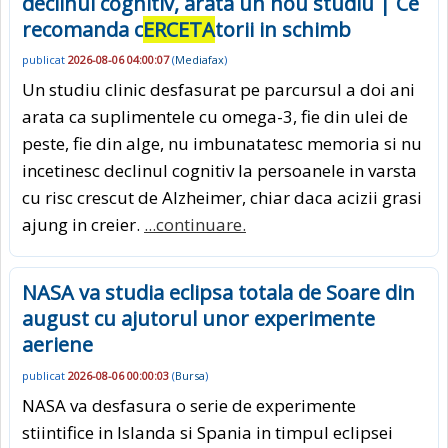
declinul cognitiv, arata un nou studiu | Ce
recomanda c
ERCETA
torii in schimb
publicat
2026-08-06 04:00:07
(
Mediafax
)
Un studiu clinic desfasurat pe parcursul a doi ani
arata ca suplimentele cu omega-3, fie din ulei de
peste, fie din alge, nu imbunatatesc memoria si nu
incetinesc declinul cognitiv la persoanele in varsta
cu risc crescut de Alzheimer, chiar daca acizii grasi
ajung in creier.
...continuare.
NASA va studia eclipsa totala de Soare din
august cu ajutorul unor experimente
aeriene
publicat
2026-08-06 00:00:03
(
Bursa
)
NASA va desfasura o serie de experimente
stiintifice in Islanda si Spania in timpul eclipsei