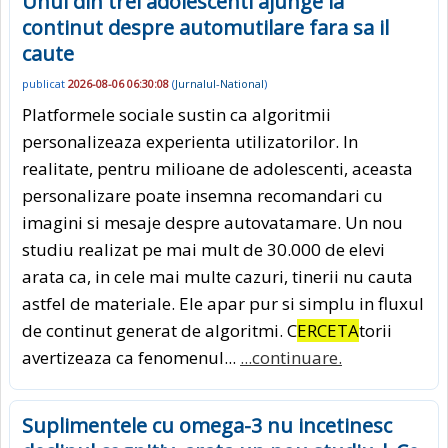
Unul din trei adolescenti ajunge la
continut despre automutilare fara sa il
caute
publicat
2026-08-06 06:30:08
(
Jurnalul-National
)
Platformele sociale sustin ca algoritmii
personalizeaza experienta utilizatorilor. In
realitate, pentru milioane de adolescenti, aceasta
personalizare poate insemna recomandari cu
imagini si mesaje despre autovatamare. Un nou
studiu realizat pe mai mult de 30.000 de elevi
arata ca, in cele mai multe cazuri, tinerii nu cauta
astfel de materiale. Ele apar pur si simplu in fluxul
de continut generat de algoritmi. C
ERCETA
torii
avertizeaza ca fenomenul...
...continuare.
Suplimentele cu omega-3 nu incetinesc