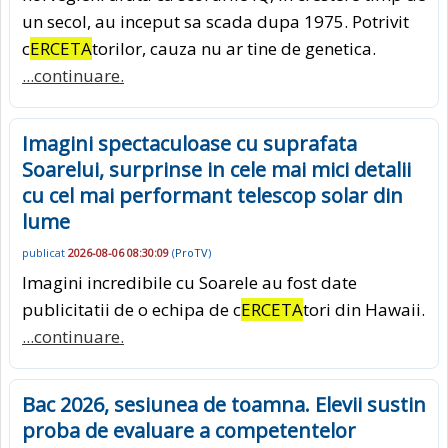
un secol, au inceput sa scada dupa 1975. Potrivit
c
ERCETA
torilor, cauza nu ar tine de genetica.
...continuare.
Imagini spectaculoase cu suprafata
Soarelui, surprinse in cele mai mici detalii
cu cel mai performant telescop solar din
lume
publicat
2026-08-06 08:30:09
(
ProTV
)
Imagini incredibile cu Soarele au fost date
publicitatii de o echipa de c
ERCETA
tori din Hawaii.
...continuare.
Bac 2026, sesiunea de toamna. Elevii sustin
proba de evaluare a competentelor