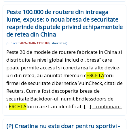
Peste 100.000 de routere din intreaga
lume, expuse: o noua bresa de securitate
reaprinde disputele privind echipamentele
de retea din China
publicat
2026-08-06 13:00:08
(
Libertatea
)
Peste 20 de modele de routere fabricate in China si
distribuite la nivel global includ o „bresa” care
poate permite accesul si conectarea la alte device-
uri din retea, au anuntat miercuri c
ERCETA
torii
firmei de securitate cibernetica VulnCheck, citati de
Reuters. Cum a fost descoperita bresa de
securitate Backdoor-ul, numit Endlessdoors de
c
ERCETA
torii care l-au identificat, […]
...continuare.
(P) Creatina nu este doar pentru sportivi -