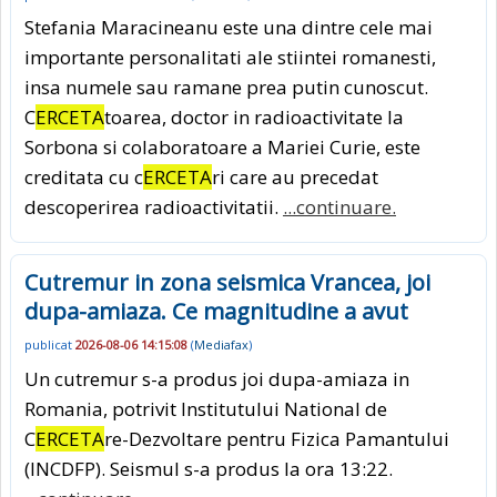
Stefania Maracineanu este una dintre cele mai
importante personalitati ale stiintei romanesti,
insa numele sau ramane prea putin cunoscut.
C
ERCETA
toarea, doctor in radioactivitate la
Sorbona si colaboratoare a Mariei Curie, este
creditata cu c
ERCETA
ri care au precedat
descoperirea radioactivitatii.
...continuare.
Cutremur in zona seismica Vrancea, joi
dupa-amiaza. Ce magnitudine a avut
publicat
2026-08-06 14:15:08
(
Mediafax
)
Un cutremur s-a produs joi dupa-amiaza in
Romania, potrivit Institutului National de
C
ERCETA
re-Dezvoltare pentru Fizica Pamantului
(INCDFP). Seismul s-a produs la ora 13:22.