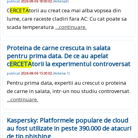
publicat
2026-08-06 18:00:02
(
Antena3
)
C
ERCETA
torii au creat cea mai alba vopsea din
lume, care raceste cladiri fara AC: Cu cat poate sa
scada temperatura
...continuare.
Proteina de carne crescuta in salata
pentru prima data. De ce au apelat
c
ERCETA
torii la experimentul controversat
publicat
2026-08-06 15:30:02
(
Antena-1
)
Pentru prima data, expertii au crescut o proteina
de carne in salata, intr-un nou studiu controversat.
...continuare.
Kaspersky: Platformele populare de cloud
au fost utilizate in peste 390.000 de atacuri
de tip phishing