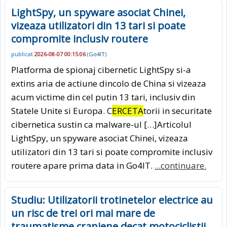
LightSpy, un spyware asociat Chinei,
vizeaza utilizatori din 13 tari si poate
compromite inclusiv routere
publicat
2026-08-07 00:15:06
(
Go4IT
)
Platforma de spionaj cibernetic LightSpy si-a
extins aria de actiune dincolo de China si vizeaza
acum victime din cel putin 13 tari, inclusiv din
Statele Unite si Europa. C
ERCETA
torii in securitate
cibernetica sustin ca malware-ul […]Articolul
LightSpy, un spyware asociat Chinei, vizeaza
utilizatori din 13 tari si poate compromite inclusiv
routere apare prima data in Go4IT.
...continuare.
Studiu: Utilizatorii trotinetelor electrice au
un risc de trei ori mai mare de
traumatisme craniene decat motociclistii