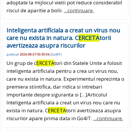
adoptate la mijlocul vietii pot reduce considerabil
riscul de aparitie a bolii.
...continuare.
Inteligenta artificiala a creat un virus nou
care nu exista in natura. C
ERCETA
torii
avertizeaza asupra riscurilor
publicat
2026-08-07 00:30:06
(
Go4IT
)
Un grup de c
ERCETA
tori din Statele Unite a folosit
inteligenta artificiala pentru a crea un virus nou,
care nu exista in natura. Experimentul reprezinta o
premiera stiintifica, dar ridica si intrebari
importante despre siguranta si […]Articolul
Inteligenta artificiala a creat un virus nou care nu
exista in natura. C
ERCETA
torii avertizeaza asupra
riscurilor apare prima data in Go4IT.
...continuare.