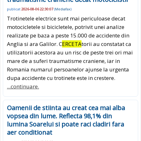
publicat
2026-08-06 22:30:07
(
Mediafax
)
Trotinetele electrice sunt mai periculoase decat
motocicletele si bicicletele, potrivit unei analize
realizate pe baza a peste 15.000 de accidente din
Anglia si ara Galilor. C
ERCETA
torii au constatat ca
utilizatorii acestora au un risc de peste trei ori mai
mare de a suferi traumatisme craniene, iar in
Romania numarul persoanelor ajunse la urgenta
dupa accidente cu trotinete este in crestere.
...continuare.
Oamenii de stiinta au creat cea mai alba
vopsea din lume. Reflecta 98,1% din
lumina Soarelui si poate raci cladiri fara
aer conditionat