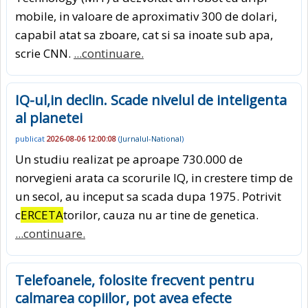
mobile, in valoare de aproximativ 300 de dolari,
capabil atat sa zboare, cat si sa inoate sub apa,
scrie CNN.
...continuare.
IQ-ul,in declin. Scade nivelul de inteligenta
al planetei
publicat
2026-08-06 12:00:08
(
Jurnalul-National
)
Un studiu realizat pe aproape 730.000 de
norvegieni arata ca scorurile IQ, in crestere timp de
un secol, au inceput sa scada dupa 1975. Potrivit
c
ERCETA
torilor, cauza nu ar tine de genetica.
...continuare.
Telefoanele, folosite frecvent pentru
calmarea copiilor, pot avea efecte