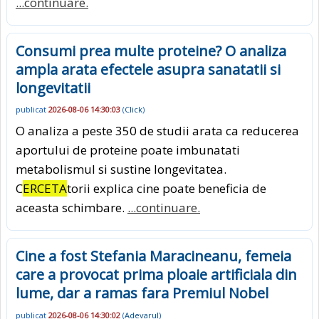
...continuare.
Consumi prea multe proteine? O analiza
ampla arata efectele asupra sanatatii si
longevitatii
publicat
2026-08-06 14:30:03
(
Click
)
O analiza a peste 350 de studii arata ca reducerea
aportului de proteine poate imbunatati
metabolismul si sustine longevitatea.
C
ERCETA
torii explica cine poate beneficia de
aceasta schimbare.
...continuare.
Cine a fost Stefania Maracineanu, femeia
care a provocat prima ploaie artificiala din
lume, dar a ramas fara Premiul Nobel
publicat
2026-08-06 14:30:02
(
Adevarul
)