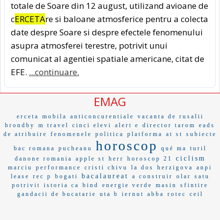
totale de Soare din 12 august, utilizand avioane de
c
ERCETA
re si baloane atmosferice pentru a colecta
date despre Soare si despre efectele fenomenului
asupra atmosferei terestre, potrivit unui
comunicat al agentiei spatiale americane, citat de
EFE.
...continuare.
EMAG
erceta
mobila
anticoncurentiale
vacanta de rusalii
brondby
m travel
cinci elevi
alert e
director tarom
eads
de atribuire
fenomenele
politica
platforma
at st
subiecte
horoscop
bac romana
pucheanu
qué ma
turil
ciclism
danone romania
apple st
herr
horoscop 21
marciu
performance
cristi chivu
la dos
herzigova
anpi
bacalaureat
lease
rec p
bogati
a construir
olar
satu
potrivit
istoria ca
bind
energie verde
masin
sfintire
gandacii de bucatarie
uta b
iernut
abba
rotec
ceil