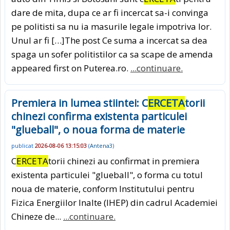
dare de mita, dupa ce ar fi incercat sa-i convinga
pe politisti sa nu ia masurile legale impotriva lor.
Unul ar fi […]The post Ce suma a incercat sa dea
spaga un sofer politistilor ca sa scape de amenda
appeared first on Puterea.ro.
...continuare.
Premiera in lumea stiintei: C
ERCETA
torii
chinezi confirma existenta particulei
"glueball", o noua forma de materie
publicat
2026-08-06 13:15:03
(
Antena3
)
C
ERCETA
torii chinezi au confirmat in premiera
existenta particulei "glueball", o forma cu totul
noua de materie, conform Institutului pentru
Fizica Energiilor Inalte (IHEP) din cadrul Academiei
Chineze de...
...continuare.