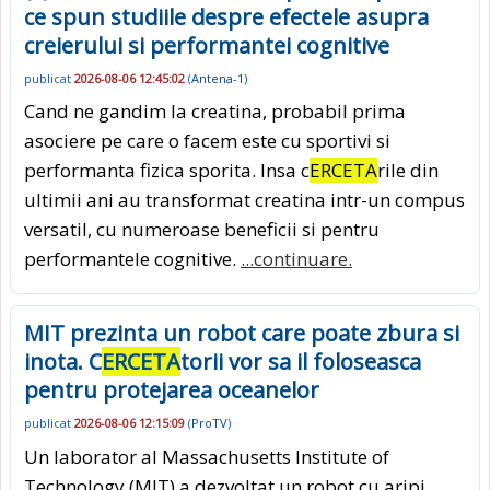
ce spun studiile despre efectele asupra
creierului si performantei cognitive
publicat
2026-08-06 12:45:02
(
Antena-1
)
Cand ne gandim la creatina, probabil prima
asociere pe care o facem este cu sportivi si
performanta fizica sporita. Insa c
ERCETA
rile din
ultimii ani au transformat creatina intr-un compus
versatil, cu numeroase beneficii si pentru
performantele cognitive.
...continuare.
MIT prezinta un robot care poate zbura si
inota. C
ERCETA
torii vor sa il foloseasca
pentru protejarea oceanelor
publicat
2026-08-06 12:15:09
(
ProTV
)
Un laborator al Massachusetts Institute of
Technology (MIT) a dezvoltat un robot cu aripi