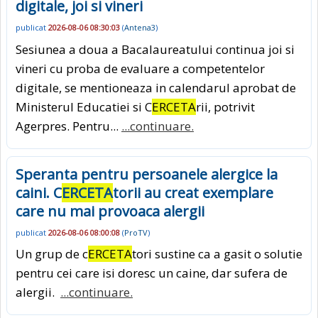
digitale, joi si vineri
publicat
2026-08-06 08:30:03
(
Antena3
)
Sesiunea a doua a Bacalaureatului continua joi si
vineri cu proba de evaluare a competentelor
digitale, se mentioneaza in calendarul aprobat de
Ministerul Educatiei si C
ERCETA
rii, potrivit
Agerpres. Pentru...
...continuare.
Speranta pentru persoanele alergice la
caini. C
ERCETA
torii au creat exemplare
care nu mai provoaca alergii
publicat
2026-08-06 08:00:08
(
ProTV
)
Un grup de c
ERCETA
tori sustine ca a gasit o solutie
pentru cei care isi doresc un caine, dar sufera de
alergii.
...continuare.