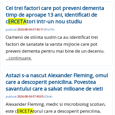
Cei trei factori care pot preveni dementa
timp de aproape 13 ani, identificati de
c
ERCETA
tori intr-un nou studiu
publicat
2026-08-06 07:45:11
(
ProTV
)
Oamenii de stiinta sustin ca au identificat trei
factori de sanatate la varsta mijlocie care pot
preveni dementa pentru mai bine de un deceniu.
...continuare.
Astazi s-a nascut Alexander Fleming, omul
care a descoperit penicilina. Povestea
savantului care a salvat milioane de vieti
publicat
2026-08-06 07:45:05
(
Click
)
Alexander Fleming, medic si microbiolog scotian,
este c
ERCETA
torul care a descoperit penicilina,