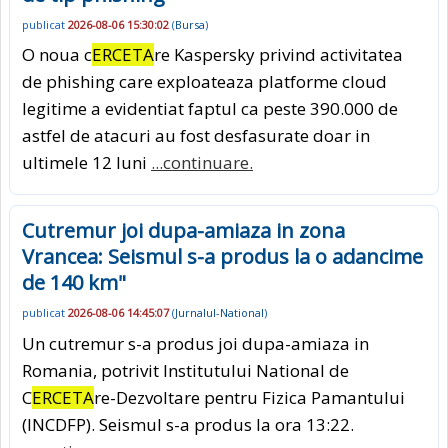
publicat
2026-08-06 15:30:02
(
Bursa
)
O noua c
ERCETA
re Kaspersky privind activitatea
de phishing care exploateaza platforme cloud
legitime a evidentiat faptul ca peste 390.000 de
astfel de atacuri au fost desfasurate doar in
ultimele 12 luni
...continuare.
Cutremur joi dupa-amiaza in zona
Vrancea: Seismul s-a produs la o adancime
de 140 km"
publicat
2026-08-06 14:45:07
(
Jurnalul-National
)
Un cutremur s-a produs joi dupa-amiaza in
Romania, potrivit Institutului National de
C
ERCETA
re-Dezvoltare pentru Fizica Pamantului
(INCDFP). Seismul s-a produs la ora 13:22.