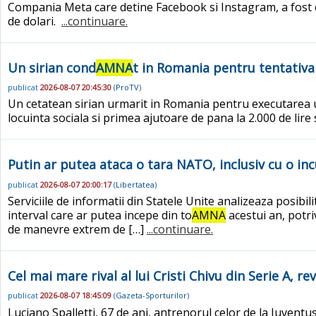
Compania Meta care detine Facebook si Instagram, a fost
de dolari.
...continuare.
Un sirian cond
AMNA
t in Romania pentru tentativa 
publicat
2026-08-07 20:45:30
(
ProTV
)
Un cetatean sirian urmarit in Romania pentru executarea u
locuinta sociala si primea ajutoare de pana la 2.000 de lire 
Putin ar putea ataca o tara NATO, inclusiv cu o inc
publicat
2026-08-07 20:00:17
(
Libertatea
)
Serviciile de informatii din Statele Unite analizeaza posib
interval care ar putea incepe din to
AMNA
acestui an, potri
de manevre extrem de […]
...continuare.
Cel mai mare rival al lui Cristi Chivu din Serie A, r
publicat
2026-08-07 18:45:09
(
Gazeta-Sporturilor
)
Luciano Spalletti, 67 de ani, antrenorul celor de la Juvent