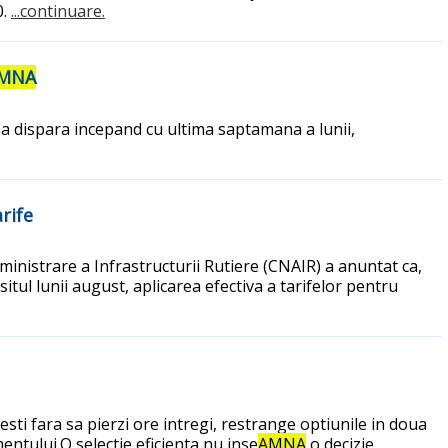
0.
...continuare.
MNA
sa dispara incepand cu ultima saptamana a lunii,
rife
inistrare a Infrastructurii Rutiere (CNAIR) a anuntat ca,
tul lunii august, aplicarea efectiva a tarifelor pentru
ti fara sa pierzi ore intregi, restrange optiunile in doua
mentului.O selectie eficienta nu inse
AMNA
o decizie