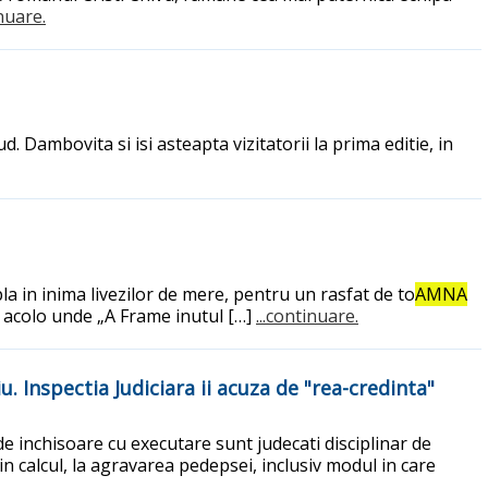
inuare.
. Dambovita si isi asteapta vizitatorii la prima editie, in
la in inima livezilor de mere, pentru un rasfat de to
AMNA
, acolo unde „A Frame inutul […]
...continuare.
iu. Inspectia Judiciara ii acuza de "rea-credinta"
de inchisoare cu executare sunt judecati disciplinar de
in calcul, la agravarea pedepsei, inclusiv modul in care