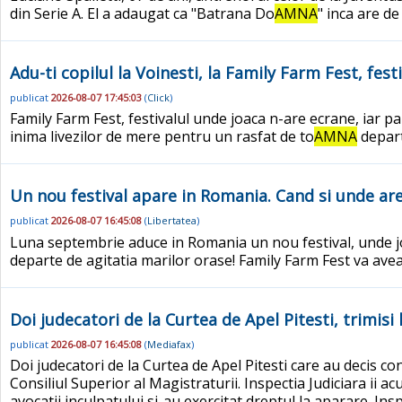
din Serie A. El a adaugat ca "Batrana Do
AMNA
" inca are de
Adu-ti copilul la Voinesti, la Family Farm Fest, fest
publicat
2026-08-07 17:45:03
(
Click
)
Family Farm Fest, festivalul unde joaca n-are ecrane, iar par
inima livezilor de mere pentru un rasfat de to
AMNA
depart
Un nou festival apare in Romania. Cand si unde ar
publicat
2026-08-07 16:45:08
(
Libertatea
)
Luna septembrie aduce in Romania un nou festival, unde joac
departe de agitatia marilor orase! Family Farm Fest va ave
Doi judecatori de la Curtea de Apel Pitesti, trimis
publicat
2026-08-07 16:45:08
(
Mediafax
)
Doi judecatori de la Curtea de Apel Pitesti care au decis co
Consiliul Superior al Magistraturii. Inspectia Judiciara ii 
avocatii inculpatului si-au exercitat dreptul la aparare. Insp