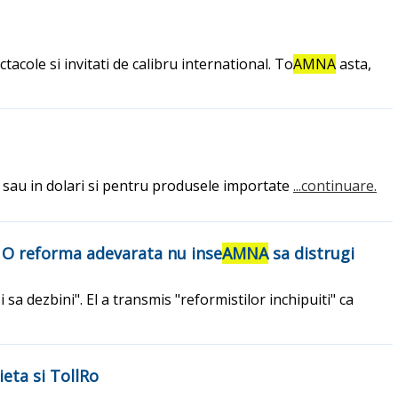
tacole si invitati de calibru international. To
AMNA
asta,
o sau in dolari si pentru produsele importate
...continuare.
: O reforma adevarata nu inse
AMNA
sa distrugi
i sa dezbini". El a transmis "reformistilor inchipuiti" ca
eta si TollRo