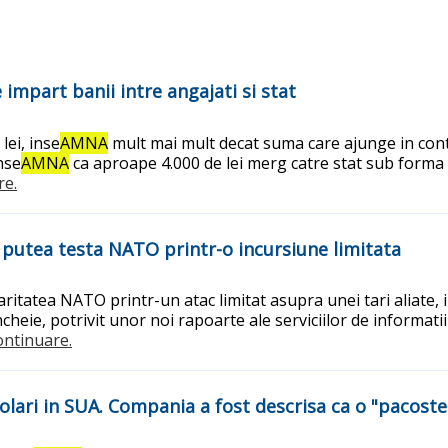
impart banii intre angajati si stat
lei, inse
AMNA
mult mai mult decat suma care ajunge in contu
inse
AMNA
ca aproape 4.000 de lei merg catre stat sub forma de
re.
r putea testa NATO printr-o incursiune limitata
aritatea NATO printr-un atac limitat asupra unei tari aliate,
cheie, potrivit unor noi rapoarte ale serviciilor de informati
continuare.
lari in SUA. Compania a fost descrisa ca o "pacoste