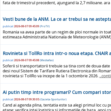
fata de trimestrul precedent, ajungand la 2,7 milioane. ara
Vesti bune de la ANM. La ce ar trebui sa ne astep
publicat
2026-08-07 09:45:09
(
ProTV
)
Romania va avea parte de un regim de ploi normale in toata
estimeaza Administratia Nationala de Meteorologie (ANM
Rovinieta si TollRo intra intr-o noua etapa. CNAIR a
publicat
2026-08-07 09:45:08
(
Mediafax
)
Soferii si transportatorii trebuie sa tina cont de doua dat
desi noul Sistem de Tarifare Rutiera Electronica din Romani
rovinieta si TollRo va incepe de la 1 octombrie 2026.
...cont
Ai putin timp intre programari? Cum compari stoma
publicat
2026-08-07 09:30:05
(
Gazeta-Sporturilor
)
Cand ai agenda plina, tentatia este sa alegi primul loc cu 
etape: verifica intai logistica si informatiile de baza, apoi