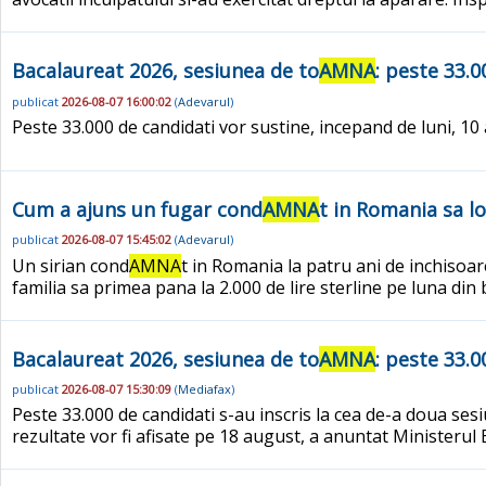
Bacalaureat 2026, sesiunea de to
AMNA
: peste 33.
publicat
2026-08-07 16:00:02
(
Adevarul
)
Peste 33.000 de candidati vor sustine, incepand de luni, 10
Cum a ajuns un fugar cond
AMNA
t in Romania sa lo
publicat
2026-08-07 15:45:02
(
Adevarul
)
Un sirian cond
AMNA
t in Romania la patru ani de inchisoar
familia sa primea pana la 2.000 de lire sterline pe luna din b
Bacalaureat 2026, sesiunea de to
AMNA
: peste 33.0
publicat
2026-08-07 15:30:09
(
Mediafax
)
Peste 33.000 de candidati s-au inscris la cea de-a doua se
rezultate vor fi afisate pe 18 august, a anuntat Ministerul 