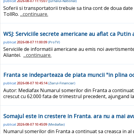
publicat
2026-08-07 11:15:07
(
Jurnalul-National
)
Soferii si transportatorii trebuie sa tina cont de doua dat
TollRo.
...continuare.
WSJ: Serviciile secrete americane au aflat ca Putin
publicat
2026-08-07 11:00:09
(
ProTV
)
Serviciile de informatii americane au emis noi avertismente
Aliantei.
...continuare.
Franta se indeparteaza de piata muncii "in plina o
publicat
2026-08-07 10:45:14
(
Ziarul-Financiar
)
Autor: Mediafax Numarul somerilor din Franta a continuat sa
crescut cu 62.000 fata de trimestrul precedent, ajungand la
Somajul este in crestere in Franta. ara nu a mai av
publicat
2026-08-07 10:45:09
(
Mediafax
)
Numarul somerilor din Franta a continuat sa creasca in al d