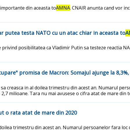
e importante din aceasta to
AMNA
. CNAIR anunta cand vor ince
 ar putea testa NATO cu un atac chiar in aceasta to
A
 privind posibilitatea ca Vladimir Putin sa testeze reactia 
cupare" promisa de Macron: Somajul ajunge la 8,3%, c
 creasca in al doilea trimestru din acest an. Numarul persoa
 2,7 milioane. Tara nu mai avusese o cifra atat de mare din t
ut o rata atat de mare din 2020
oilea trimestru din acest an. Numarul persoanelor fara loc de