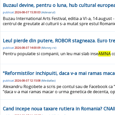
Buzaul devine, pentru o luna, hub cultural europea
publicat
2026-08-07 15:30:03
(
Adevarul
)
Buzau International Arts Festival, editia a VI-a, 14 august - 
centrul de greutate al culturii s-a mutat spre estul Romani
Leul pierde din putere, ROBOR stagneaza. Euro tre
publicat
2026-08-07 14:00:09
(
Money.ro
)
Pentru populatie si companii, un leu mai slab inse
AMNA
co
"Reformistilor inchipuiti, daca v-a mai ramas maca
publicat
2026-08-07 12:15:08
(
Mediafax
)
Alexandru Rogobete a scris pe contul sau de Facebook ca 
"daca v-a mai ramas macar o urma genetica de decenta, opr
Cand incepe noua taxare rutiera in Romania? CNAIR 