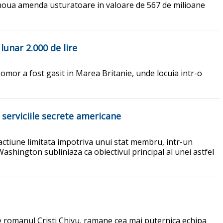
o noua amenda usturatoare in valoare de 567 de milioane
lunar 2.000 de lire
mor a fost gasit in Marea Britanie, unde locuia intr-o
 serviciile secrete americane
 actiune limitata impotriva unui stat membru, intr-un
Washington subliniaza ca obiectivul principal al unei astfel
 de romanul Cristi Chivu, ramane cea mai puternica echipa