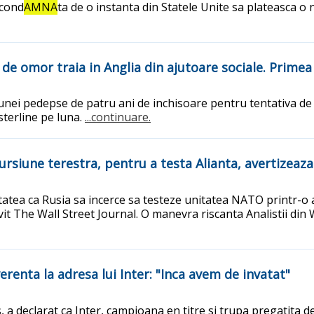
 cond
AMNA
ta de o instanta din Statele Unite sa plateasca 
de omor traia in Anglia din ajutoare sociale. Primea 
nei pedepse de patru ani de inchisoare pentru tentativa de o
sterline pe luna.
...continuare.
ursiune terestra, pentru a testa Alianta, avertizeaza
ilitatea ca Rusia sa incerce sa testeze unitatea NATO printr-o
vit The Wall Street Journal. O manevra riscanta Analistii din 
everenta la adresa lui Inter: "Inca avem de invatat"
us, a declarat ca Inter, campioana en titre si trupa pregatita