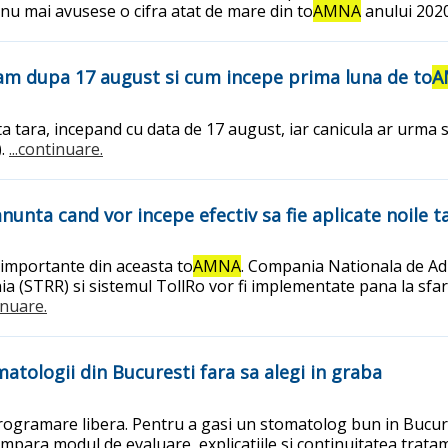
 nu mai avusese o cifra atat de mare din to
AMNA
anului 202
tam dupa 17 august si cum incepe prima luna de to
A
 tara, incepand cu data de 17 august, iar canicula ar urma 
).
...continuare.
nunta cand vor incepe efectiv sa fie aplicate noile ta
e importante din aceasta to
AMNA
. Compania Nationala de Adm
a (STRR) si sistemul TollRo vor fi implementate pana la sfarsi
inuare.
tologii din Bucuresti fara sa alegi in graba
programare libera. Pentru a gasi un stomatolog bun in Bucures
 compara modul de evaluare, explicatiile si continuitatea trata