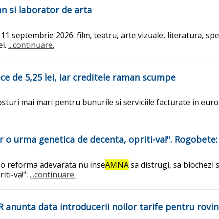
n si laborator de arta
11 septembrie 2026: film, teatru, arte vizuale, literatura, spec
ei.
...continuare.
ce de 5,25 lei, iar creditele raman scumpe
sturi mai mari pentru bunurile si serviciile facturate in eur
r o urma genetica de decenta, opriti-va!". Rogobete
"o reforma adevarata nu inse
AMNA
sa distrugi, sa blochezi s
iti-va!".
...continuare.
anunta data introducerii noilor tarife pentru rovini