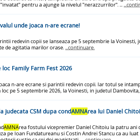
 "invatat" pentru a ajunge la nivelul "nerazzurrilor". ...
...cont
ivalul unde joaca n-are ecrane!
intii redevin copii se lanseaza pe 5 septembrie la Voinesti, jud
e de agitatia marilor orase.
...continuare.
e loc Family Farm Fest 2026
a n-are ecrane si parintii redevin copii. Iar totul se intamp
a loc pe 5 septembrie 2026, la Voinesti, in judetul Dambovita
i la judecata CSM dupa cond
AMNA
rea lui Daniel Chito
nd
AMNA
rea fostului vicepremier Daniel Chitoiu la patru ani 
acuza pe Ioan Fundatureanu si Costin Andrei Stancu ca au luat 
ectorii sustin ca cei doi magistrati...
...continuare.