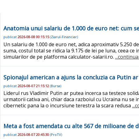
Anatomia unui salariu de 1.000 de euro net: cum se 
publicat
2026-08-08 00:15:15
(
Ziarul-Financiar
)
Un salariu de 1.000 de euro net, adica aproximativ 5.250 de 
suma, costul total se ridica la 9.175 de lei pe luna, ceea ce 
simularilor de pe platforma calculator-salarii.ro.
...continua
Spionajul american a ajuns la concluzia ca Putin a
publicat
2026-08-07 21:15:12
(
Bursa
)
Liderul rus Vladimir Putin ar putea incerca sa testeze solid
urmatorii cativa ani, chiar daca razboiul cu Ucraina nu se in
cibernetic pana la o incursiune terestra la scara redusa
...
Meta a fost amendata cu alte 567 de milioane de do
publicat
2026-08-07 20:45:30
(
ProTV
)