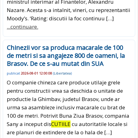
ministrul interimar al Finantelor, Alexandru
Nazare. Acesta s-a intalnit, vineri, cu reprezentantii
Moody’s. ‘Rating: discutii la foc continuu […]
...continuare.
Chinezii vor sa produca macarale de 100
de metri si sa angajeze 800 de oameni, la
Brasov. De ce s-au mutat din SUA
publicat
2026-08-01 12:00:08
(
Libertatea
)
O companie chineza care produce utilaje grele
pentru constructii vrea sa deschida o unitate de
productie la Ghimbav, judetul Brasov, unde ar
urma sa asambleze inclusiv macarale cu brat de
100 de metri. Potrivit Buna Ziua Brasov, compania
Sany a inceput dis
CUTIILE
cu autoritatile locale si
are planuri de extindere de la o hala de […]