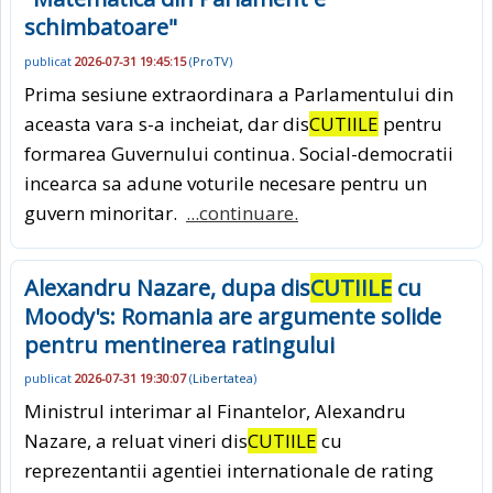
schimbatoare"
publicat
2026-07-31 19:45:15
(
ProTV
)
Prima sesiune extraordinara a Parlamentului din
aceasta vara s-a incheiat, dar dis
CUTIILE
pentru
formarea Guvernului continua. Social-democratii
incearca sa adune voturile necesare pentru un
guvern minoritar.
...continuare.
Alexandru Nazare, dupa dis
CUTIILE
cu
Moody's: Romania are argumente solide
pentru mentinerea ratingului
publicat
2026-07-31 19:30:07
(
Libertatea
)
Ministrul interimar al Finantelor, Alexandru
Nazare, a reluat vineri dis
CUTIILE
cu
reprezentantii agentiei internationale de rating