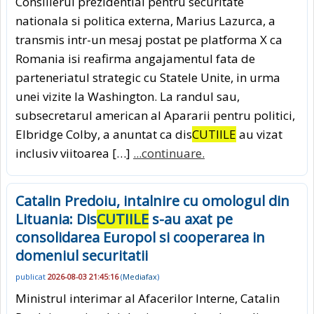
Consilierul prezidential pentru securitate
nationala si politica externa, Marius Lazurca, a
transmis intr-un mesaj postat pe platforma X ca
Romania isi reafirma angajamentul fata de
parteneriatul strategic cu Statele Unite, in urma
unei vizite la Washington. La randul sau,
subsecretarul american al Apararii pentru politici,
Elbridge Colby, a anuntat ca dis
CUTIILE
au vizat
inclusiv viitoarea […]
...continuare.
Catalin Predoiu, intalnire cu omologul din
Lituania: Dis
CUTIILE
s-au axat pe
consolidarea Europol si cooperarea in
domeniul securitatii
publicat
2026-08-03 21:45:16
(
Mediafax
)
Ministrul interimar al Afacerilor Interne, Catalin