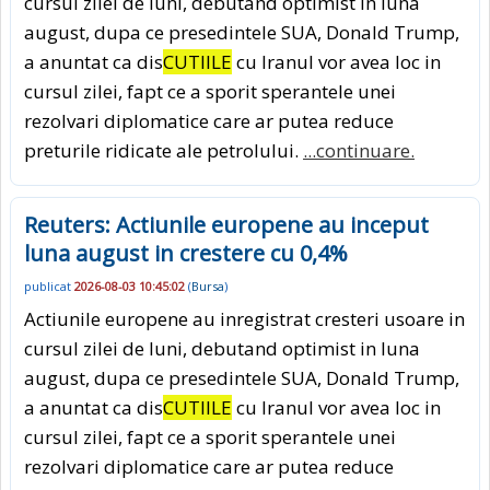
cursul zilei de luni, debutand optimist in luna
august, dupa ce presedintele SUA, Donald Trump,
a anuntat ca dis
CUTIILE
cu Iranul vor avea loc in
cursul zilei, fapt ce a sporit sperantele unei
rezolvari diplomatice care ar putea reduce
preturile ridicate ale petrolului.
...continuare.
Reuters: Actiunile europene au inceput
luna august in crestere cu 0,4%
publicat
2026-08-03 10:45:02
(
Bursa
)
Actiunile europene au inregistrat cresteri usoare in
cursul zilei de luni, debutand optimist in luna
august, dupa ce presedintele SUA, Donald Trump,
a anuntat ca dis
CUTIILE
cu Iranul vor avea loc in
cursul zilei, fapt ce a sporit sperantele unei
rezolvari diplomatice care ar putea reduce