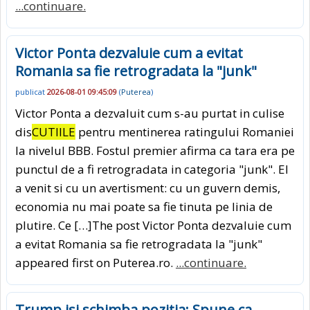
...continuare.
Victor Ponta dezvaluie cum a evitat
Romania sa fie retrogradata la "junk"
publicat
2026-08-01 09:45:09
(
Puterea
)
Victor Ponta a dezvaluit cum s-au purtat in culise
dis
CUTIILE
pentru mentinerea ratingului Romaniei
la nivelul BBB. Fostul premier afirma ca tara era pe
punctul de a fi retrogradata in categoria "junk". El
a venit si cu un avertisment: cu un guvern demis,
economia nu mai poate sa fie tinuta pe linia de
plutire. Ce […]The post Victor Ponta dezvaluie cum
a evitat Romania sa fie retrogradata la "junk"
appeared first on Puterea.ro.
...continuare.
Trump isi schimba pozitia: Spune ca