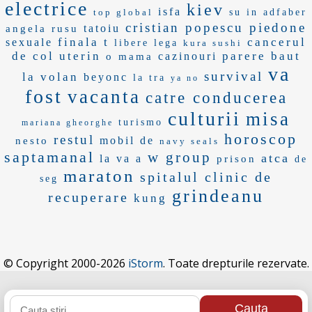
electrice
kiev
isfa
top global
su in
adfaber
cristian popescu piedone
tatoiu
angela rusu
finala t
cancerul
sexuale
libere lega
kura sushi
de col uterin
parere
baut
cazinouri
o mama
va
survival
la volan
beyonc
la tra
ya no
fost
vacanta
catre conducerea
culturii
misa
turismo
mariana gheorghe
horoscop
restul
mobil de
nesto
navy seals
saptamanal
w group
atca
la va a
prison
de
maraton
spitalul clinic de
seg
grindeanu
recuperare
kung
© Copyright 2000-2026
iStorm
. Toate drepturile rezervate.