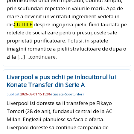
promisiunea unui ten impecabil, obtinut simplu,
prin scufundari repetate in valurile marii. Apa de
mare a devenit un veritabil ingredient-vedeta in
dis
CUTIILE
despre ingrijirea pielii, fiind laudata pe
retelele de socializare pentru presupusele sale
proprietati purificatoare. Totusi, in spatele
imaginii romantice a pielii stralucitoare de dupa o
zi la […]
...continuare.
Liverpool a pus ochii pe inlocuitorul lui
Konate Transfer din Serie A
publicat
2026-08-01 15:15:06
(
Gazeta-Sporturilor
)
Liverpool isi doreste sa il transfere pe Fikayo
Tomori (28 de ani), fundasul central de la AC
Milan. Englezii planuiesc sa faca o oferta.
Liverpool doreste sa continue campania de