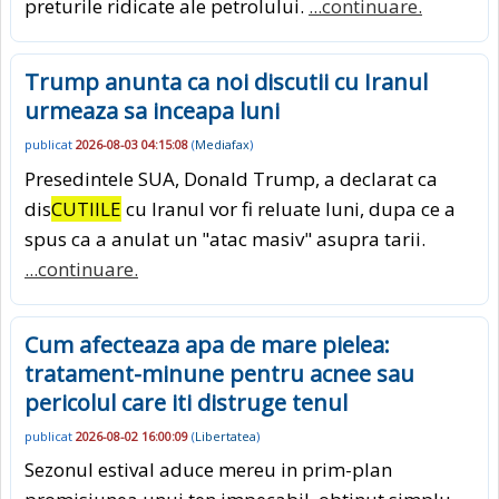
preturile ridicate ale petrolului.
...continuare.
Trump anunta ca noi discutii cu Iranul
urmeaza sa inceapa luni
publicat
2026-08-03 04:15:08
(
Mediafax
)
Presedintele SUA, Donald Trump, a declarat ca
dis
CUTIILE
cu Iranul vor fi reluate luni, dupa ce a
spus ca a anulat un "atac masiv" asupra tarii.
...continuare.
Cum afecteaza apa de mare pielea:
tratament-minune pentru acnee sau
pericolul care iti distruge tenul
publicat
2026-08-02 16:00:09
(
Libertatea
)
Sezonul estival aduce mereu in prim-plan