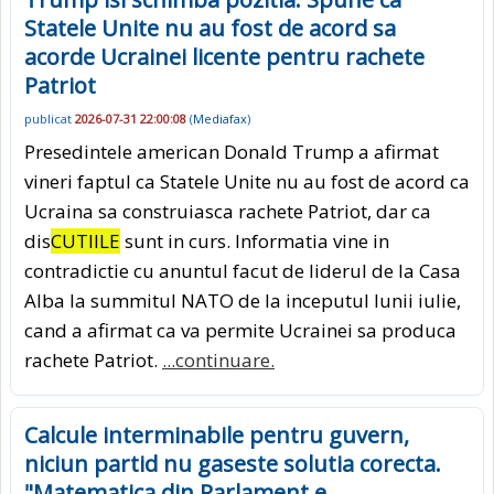
Statele Unite nu au fost de acord sa
acorde Ucrainei licente pentru rachete
Patriot
publicat
2026-07-31 22:00:08
(
Mediafax
)
Presedintele american Donald Trump a afirmat
vineri faptul ca Statele Unite nu au fost de acord ca
Ucraina sa construiasca rachete Patriot, dar ca
dis
CUTIILE
sunt in curs. Informatia vine in
contradictie cu anuntul facut de liderul de la Casa
Alba la summitul NATO de la inceputul lunii iulie,
cand a afirmat ca va permite Ucrainei sa produca
rachete Patriot.
...continuare.
Calcule interminabile pentru guvern,
niciun partid nu gaseste solutia corecta.
"Matematica din Parlament e