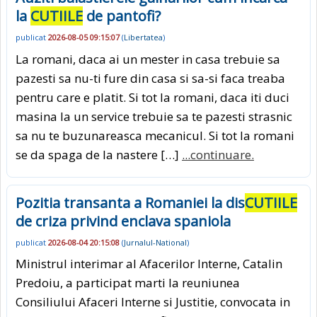
la
CUTIILE
de pantofi?
publicat
2026-08-05 09:15:07
(
Libertatea
)
La romani, daca ai un mester in casa trebuie sa
pazesti sa nu-ti fure din casa si sa-si faca treaba
pentru care e platit. Si tot la romani, daca iti duci
masina la un service trebuie sa te pazesti strasnic
sa nu te buzunareasca mecanicul. Si tot la romani
se da spaga de la nastere […]
...continuare.
Pozitia transanta a Romaniei la dis
CUTIILE
de criza privind enclava spaniola
publicat
2026-08-04 20:15:08
(
Jurnalul-National
)
Ministrul interimar al Afacerilor Interne, Catalin
Predoiu, a participat marti la reuniunea
Consiliului Afaceri Interne si Justitie, convocata in