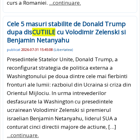
curs a Romaniei.
...continuare.
Cele 5 masuri stabilite de Donald Trump
dupa dis
CUTIILE
cu Volodimir Zelenski si
Benjamin Netanyahu
publicat
2026-07-31 15:45:08
(
Libertatea
)
Presedintele Statelor Unite, Donald Trump, a
reconfigurat strategia de politica externa a
Washingtonului pe doua dintre cele mai fierbinti
fronturi ale lumii: razboiul din Ucraina si criza din
Orientul Mijlociu. In urma intrevederilor
desfasurate la Washington cu presedintele
ucrainean Volodimir Zelenski si premierul
israelian Benjamin Netanyahu, liderul SUA a
conturat cinci directii majore de actiune, […]
...continuare.