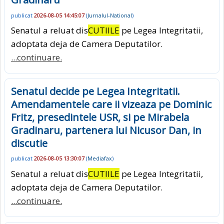
publicat
2026-08-05 14:45:07
(
Jurnalul-National
)
Senatul a reluat dis
CUTIILE
pe Legea Integritatii,
adoptata deja de Camera Deputatilor.
...continuare.
Senatul decide pe Legea Integritatii.
Amendamentele care ii vizeaza pe Dominic
Fritz, presedintele USR, si pe Mirabela
Gradinaru, partenera lui Nicusor Dan, in
discutie
publicat
2026-08-05 13:30:07
(
Mediafax
)
Senatul a reluat dis
CUTIILE
pe Legea Integritatii,
adoptata deja de Camera Deputatilor.
...continuare.