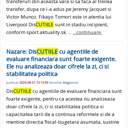
transferuri din aceasta vara si sa faca al treilea
transfer, dupa ce i-a adus pe Jeremy Jacquet si
Victor Munoz. Fikayo Tomori este in atentia lui
Liverpool Dis
CUTIILE
sunt in stadiu incipient,
conform sport.aktuality.sk. ...
...continuare.
Nazare: Dis
CUTIILE
cu agentiile de
evaluare financiara sunt foarte exigente.
Ele nu analizeaza doar cifrele la zi, ci si
stabilitatea politica
publicat
2026-08-01 13:15:09
(
Income-Magazine
)
Dis
CUTIILE
cu agentiile de evaluare financiara sunt
foarte exigente, pentru ca acestea nu analizeaza
doar cifrele la zi, ci si stabilitatea politica si
capacitatea tarii de a continua reformele si de a
mentine directia fiscal-bugetara asumata, sustine