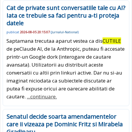
Cat de private sunt conversatiile tale cu AI?
Iata ce trebuie sa faci pentru a-ti proteja
datele
publicat
2026-08-05 20:15:07
(
Jurnalul-National
)
Saptamana trecutaa aparut vestea ca dis
CUTIILE
de peClaude AI, de la Anthropic, puteau fi accesate
printr-un Google dork (interogare de cautare
avansata). Utilizatorii au distribuit aceste
conversatii cu altii prin linkuri active. Dar nu si-au
imaginat niciodata ca subiectele discutate ar
putea fi expuse oricui are oarecare abilitati de
cautare.
...continuare.
Senatul decide soarta amendamentelor
care ii vizeaza pe Dominic Fritz si Mirabela
Gradinaru