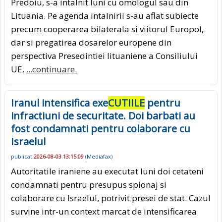
Predoiu, s-a intalnit luni cu omologul sau din
Lituania. Pe agenda intalnirii s-au aflat subiecte
precum cooperarea bilaterala si viitorul Europol,
dar si pregatirea dosarelor europene din
perspectiva Presedintiei lituaniene a Consiliului
UE.
...continuare.
Iranul intensifica exe
CUTIILE
pentru
infractiuni de securitate. Doi barbati au
fost condamnati pentru colaborare cu
Israelul
publicat
2026-08-03 13:15:09
(
Mediafax
)
Autoritatile iraniene au executat luni doi cetateni
condamnati pentru presupus spionaj si
colaborare cu Israelul, potrivit presei de stat. Cazul
survine intr-un context marcat de intensificarea