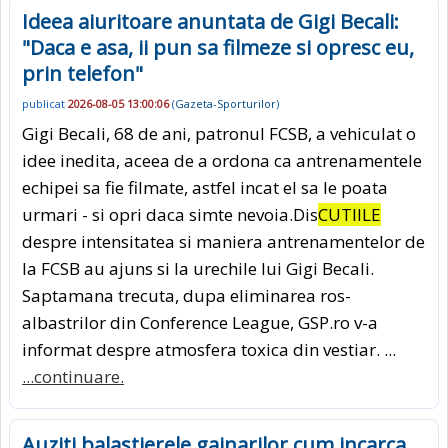
Ideea aiuritoare anuntata de Gigi Becali:
"Daca e asa, ii pun sa filmeze si opresc eu,
prin telefon"
publicat
2026-08-05 13:00:06
(
Gazeta-Sporturilor
)
Gigi Becali, 68 de ani, patronul FCSB, a vehiculat o
idee inedita, aceea de a ordona ca antrenamentele
echipei sa fie filmate, astfel incat el sa le poata
urmari - si opri daca simte nevoia.Dis
CUTIILE
despre intensitatea si maniera antrenamentelor de
la FCSB au ajuns si la urechile lui Gigi Becali.
Saptamana trecuta, dupa eliminarea ros-
albastrilor din Conference League, GSP.ro v-a
informat despre atmosfera toxica din vestiar. ...
...continuare.
Auziti balastierele gainarilor cum incarca