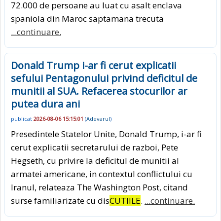
72.000 de persoane au luat cu asalt enclava
spaniola din Maroc saptamana trecuta
...continuare.
Donald Trump i-ar fi cerut explicatii
sefului Pentagonului privind deficitul de
munitii al SUA. Refacerea stocurilor ar
putea dura ani
publicat
2026-08-06 15:15:01
(
Adevarul
)
Presedintele Statelor Unite, Donald Trump, i-ar fi
cerut explicatii secretarului de razboi, Pete
Hegseth, cu privire la deficitul de munitii al
armatei americane, in contextul conflictului cu
Iranul, relateaza The Washington Post, citand
surse familiarizate cu dis
CUTIILE
.
...continuare.