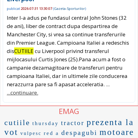
publicat
2026-07-31 13:30:07
(
Gazeta-Sporturilor
)
Inter l-a adus pe fundasul central John Stones (32
de ani), liber de contract dupa despartirea de
Manchester City, si vrea sa continue transferurile
din Premier League. Campioana Italiei a redeschis
dis
CUTIILE
cu Liverpool privind transferul
mijlocasului Curtis Jones (25).Pana acum a fost o
campanie dezamagitoare de transferuri pentru
campioana Italiei, dar in ultimele zile conducerea
nerazzurra pare sa fi apasat acceleratia. ...
...continuare.
EMAG
prezenta la
cutiile
tractor
thursday
vot
motoare
despagubi
red a
vulpesc