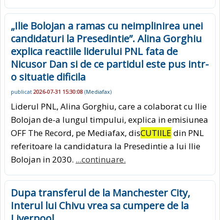
„Ilie Bolojan a ramas cu neimplinirea unei
candidaturi la Presedintie”. Alina Gorghiu
explica reactiile liderului PNL fata de
Nicusor Dan si de ce partidul este pus intr-
o situatie dificila
publicat
2026-07-31 15:30:08
(
Mediafax
)
Liderul PNL, Alina Gorghiu, care a colaborat cu Ilie
Bolojan de-a lungul timpului, explica in emisiunea
OFF The Record, pe Mediafax, dis
CUTIILE
din PNL
referitoare la candidatura la Presedintie a lui Ilie
Bolojan in 2030.
...continuare.
Dupa transferul de la Manchester City,
Interul lui Chivu vrea sa cumpere de la
Liverpool