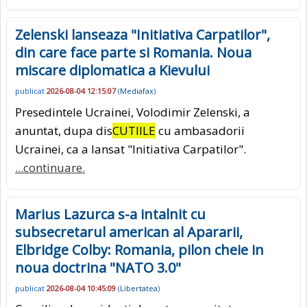
Zelenski lanseaza "Initiativa Carpatilor",
din care face parte si Romania. Noua
miscare diplomatica a Kievului
publicat
2026-08-04 12:15:07
(
Mediafax
)
Presedintele Ucrainei, Volodimir Zelenski, a
anuntat, dupa dis
CUTIILE
cu ambasadorii
Ucrainei, ca a lansat "Initiativa Carpatilor".
...continuare.
Marius Lazurca s-a intalnit cu
subsecretarul american al Apararii,
Elbridge Colby: Romania, pilon cheie in
noua doctrina "NATO 3.0"
publicat
2026-08-04 10:45:09
(
Libertatea
)