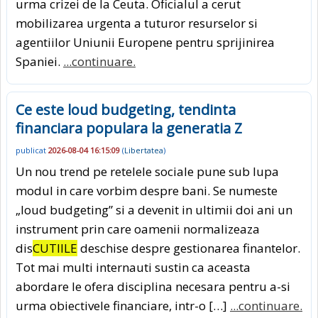
urma crizei de la Ceuta. Oficialul a cerut
mobilizarea urgenta a tuturor resurselor si
agentiilor Uniunii Europene pentru sprijinirea
Spaniei.
...continuare.
Ce este loud budgeting, tendinta
financiara populara la generatia Z
publicat
2026-08-04 16:15:09
(
Libertatea
)
Un nou trend pe retelele sociale pune sub lupa
modul in care vorbim despre bani. Se numeste
„loud budgeting” si a devenit in ultimii doi ani un
instrument prin care oamenii normalizeaza
dis
CUTIILE
deschise despre gestionarea finantelor.
Tot mai multi internauti sustin ca aceasta
abordare le ofera disciplina necesara pentru a-si
urma obiectivele financiare, intr-o […]
...continuare.