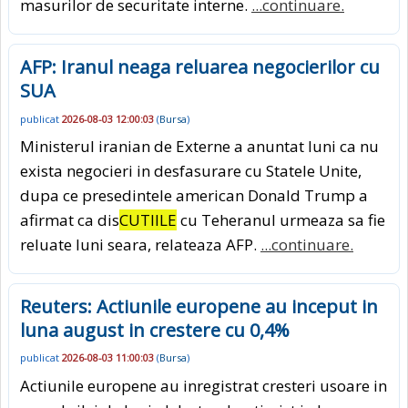
masurilor de securitate interne.
...continuare.
AFP: Iranul neaga reluarea negocierilor cu
SUA
publicat
2026-08-03 12:00:03
(
Bursa
)
Ministerul iranian de Externe a anuntat luni ca nu
exista negocieri in desfasurare cu Statele Unite,
dupa ce presedintele american Donald Trump a
afirmat ca dis
CUTIILE
cu Teheranul urmeaza sa fie
reluate luni seara, relateaza AFP.
...continuare.
Reuters: Actiunile europene au inceput in
luna august in crestere cu 0,4%
publicat
2026-08-03 11:00:03
(
Bursa
)
Actiunile europene au inregistrat cresteri usoare in