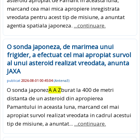
asteroid apropiat de Pamant in aceasta luna,
marcand cea mai mica apropiere inregistrata
vreodata pentru acest tip de misiune, a anuntat
agentia spatiala japoneza.
...continuare.
O sonda japoneza, de marimea unui
frigider, a efectuat cel mai apropiat survol
al unui asteroid realizat vreodata, anunta
JAXA
publicat
2026-08-01 00:45:04
(
Antena3
)
O sonda japonez
A A Z
burat la 400 de metri
distanta de un asteroid din apropierea
Pamantului in aceasta luna, marcand cel mai
apropiat survol realizat vreodata in cadrul acestui
tip de misiune, a anuntat...
...continuare.