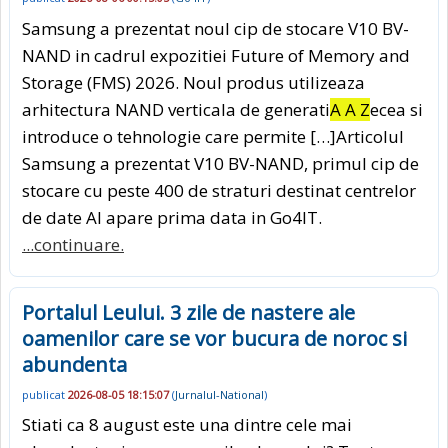
Samsung a prezentat noul cip de stocare V10 BV-
NAND in cadrul expozitiei Future of Memory and
Storage (FMS) 2026. Noul produs utilizeaza
arhitectura NAND verticala de generati
A A Z
ecea si
introduce o tehnologie care permite […]Articolul
Samsung a prezentat V10 BV-NAND, primul cip de
stocare cu peste 400 de straturi destinat centrelor
de date AI apare prima data in Go4IT.
...continuare.
Portalul Leului. 3 zile de nastere ale
oamenilor care se vor bucura de noroc si
abundenta
publicat
2026-08-05 18:15:07
(
Jurnalul-National
)
Stiati ca 8 august este una dintre cele mai