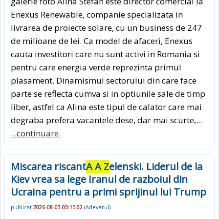
galerie foto Alina Stefan este director comercial la
Enexus Renewable, companie specializata in
livrarea de proiecte solare, cu un business de 247
de milioane de lei. Ca model de afaceri, Enexus
cauta investitori care nu sunt activi in Romania si
pentru care energia verde reprezinta primul
plasament. Dinamismul sectorului din care face
parte se reflecta cumva si in optiunile sale de timp
liber, astfel ca Alina este tipul de calator care mai
degraba prefera vacantele dese, dar mai scurte,...
...continuare.
Miscarea riscant
A A Z
elenski. Liderul de la
Kiev vrea sa lege Iranul de razboiul din
Ucraina pentru a primi sprijinul lui Trump
publicat
2026-08-03 03:15:02
(
Adevarul
)