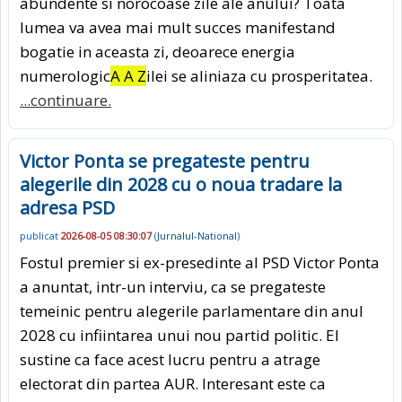
abundente si norocoase zile ale anului? Toata
lumea va avea mai mult succes manifestand
bogatie in aceasta zi, deoarece energia
numerologic
A A Z
ilei se aliniaza cu prosperitatea.
...continuare.
Victor Ponta se pregateste pentru
alegerile din 2028 cu o noua tradare la
adresa PSD
publicat
2026-08-05 08:30:07
(
Jurnalul-National
)
Fostul premier si ex-presedinte al PSD Victor Ponta
a anuntat, intr-un interviu, ca se pregateste
temeinic pentru alegerile parlamentare din anul
2028 cu infiintarea unui nou partid politic. El
sustine ca face acest lucru pentru a atrage
electorat din partea AUR. Interesant este ca