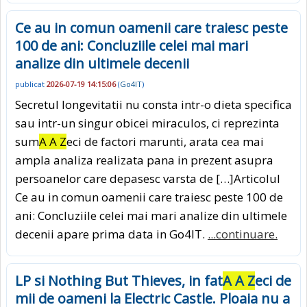
Ce au in comun oamenii care traiesc peste
100 de ani: Concluziile celei mai mari
analize din ultimele decenii
publicat
2026-07-19 14:15:06
(
Go4IT
)
Secretul longevitatii nu consta intr-o dieta specifica
sau intr-un singur obicei miraculos, ci reprezinta
sum
A A Z
eci de factori marunti, arata cea mai
ampla analiza realizata pana in prezent asupra
persoanelor care depasesc varsta de […]Articolul
Ce au in comun oamenii care traiesc peste 100 de
ani: Concluziile celei mai mari analize din ultimele
decenii apare prima data in Go4IT.
...continuare.
LP si Nothing But Thieves, in fat
A A Z
eci de
mii de oameni la Electric Castle. Ploaia nu a