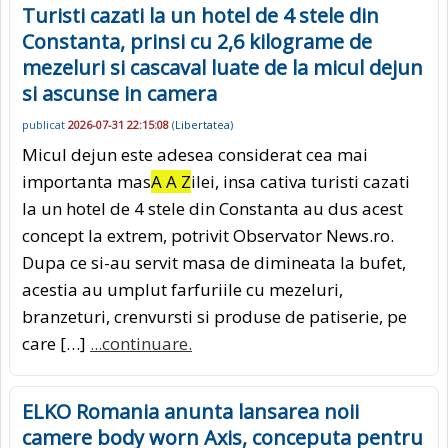
Turisti cazati la un hotel de 4 stele din
Constanta, prinsi cu 2,6 kilograme de
mezeluri si cascaval luate de la micul dejun
si ascunse in camera
publicat
2026-07-31 22:15:08
(
Libertatea
)
Micul dejun este adesea considerat cea mai
importanta mas
A A Z
ilei, insa cativa turisti cazati
la un hotel de 4 stele din Constanta au dus acest
concept la extrem, potrivit Observator News.ro.
Dupa ce si-au servit masa de dimineata la bufet,
acestia au umplut farfuriile cu mezeluri,
branzeturi, crenvursti si produse de patiserie, pe
care […]
...continuare.
ELKO Romania anunta lansarea noii
camere body worn Axis, conceputa pentru