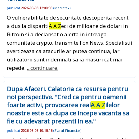
publicat
2026-08-03 12:00:08
(
Mediafax
)
O vulnerabilitate de securitate descoperita recent
a dus la dispariti
A A Z
eci de milioane de dolari in
Bitcoin si a declansat o alerta in intreaga
comunitate crypto, transmite Fox News. Specialistii
avertizeaza ca atacurile ar putea continua, iar
utilizatorii sunt indemnati sa ia masuri cat mai
repede.
...continuare.
Dupa Afaceri. Calatoria ca resursa pentru
noi perspective. "Cred ca pentru oamenii
foarte activi, provocarea real
A A Z
ilelor
noastre este ca dupa ce incepe vacanta sa
fie cu adevarat prezenti in ea."
publicat
2026-08-03 10:15:16
(
Ziarul-Financiar
)