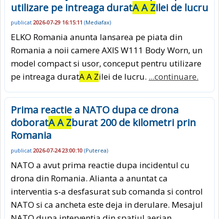
utilizare pe intreaga durat
A A Z
ilei de lucru
publicat
2026-07-29 16:15:11
(
Mediafax
)
ELKO Romania anunta lansarea pe piata din
Romania a noii camere AXIS W111 Body Worn, un
model compact si usor, conceput pentru utilizare
pe intreaga durat
A A Z
ilei de lucru.
...continuare.
Prima reactie a NATO dupa ce drona
doborat
A A Z
burat 200 de kilometri prin
Romania
publicat
2026-07-24 23:00:10
(
Puterea
)
NATO a avut prima reactie dupa incidentul cu
drona din Romania. Alianta a anuntat ca
interventia s-a desfasurat sub comanda si control
NATO si ca ancheta este deja in derulare. Mesajul
NATO dupa interventia din spatiul aerian