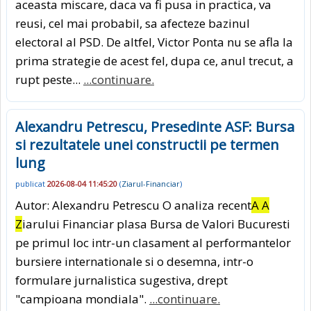
aceasta miscare, daca va fi pusa in practica, va
reusi, cel mai probabil, sa afecteze bazinul
electoral al PSD. De altfel, Victor Ponta nu se afla la
prima strategie de acest fel, dupa ce, anul trecut, a
rupt peste...
...continuare.
Alexandru Petrescu, Presedinte ASF: Bursa
si rezultatele unei constructii pe termen
lung
publicat
2026-08-04 11:45:20
(
Ziarul-Financiar
)
Autor: Alexandru Petrescu O analiza recent
A A
Z
iarului Financiar plasa Bursa de Valori Bucuresti
pe primul loc intr-un clasament al performantelor
bursiere internationale si o desemna, intr-o
formulare jurnalistica sugestiva, drept
"campioana mondiala".
...continuare.