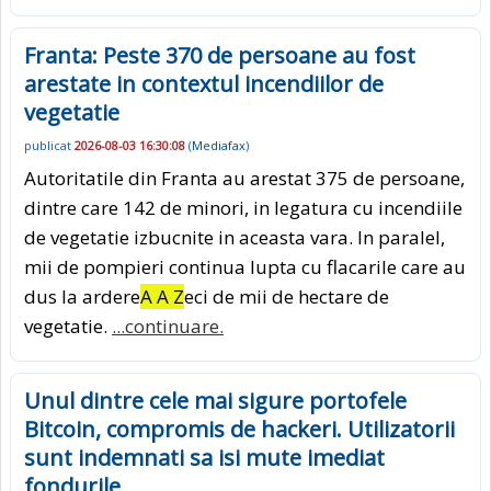
Franta: Peste 370 de persoane au fost
arestate in contextul incendiilor de
vegetatie
publicat
2026-08-03 16:30:08
(
Mediafax
)
Autoritatile din Franta au arestat 375 de persoane,
dintre care 142 de minori, in legatura cu incendiile
de vegetatie izbucnite in aceasta vara. In paralel,
mii de pompieri continua lupta cu flacarile care au
dus la ardere
A A Z
eci de mii de hectare de
vegetatie.
...continuare.
Unul dintre cele mai sigure portofele
Bitcoin, compromis de hackeri. Utilizatorii
sunt indemnati sa isi mute imediat
fondurile