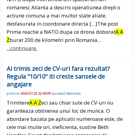
romanesc Alianta a descris operatiunea drept o
actiune comuna a mai multor state aliate,
desfasurata in coordonare directa […]The post
Prima reactie a NATO dupa ce drona doborat
A A
Z
burat 200 de kilometri prin Romania...
...continuare.
Ai trimis zeci de CV-uri fara rezultat?
Regula "10/10" iti creste sansele de
angajare
publicat
2026-07-22 22:45:09
(
Jurnalul-National
)
Trimitere
A A Z
eci sau chiar sute de CV-uri nu
garanteaza obtinerea unui loc de munca. O
abordare bazata pe aplicatii numeroase este, de
cele mai multe ori, ineficienta, sustine Beth