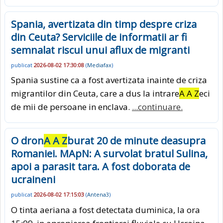
Spania, avertizata din timp despre criza
din Ceuta? Serviciile de informatii ar fi
semnalat riscul unui aflux de migranti
publicat
2026-08-02 17:30:08
(
Mediafax
)
Spania sustine ca a fost avertizata inainte de criza
migrantilor din Ceuta, care a dus la intrare
A A Z
eci
de mii de persoane in enclava.
...continuare.
O dron
A A Z
burat 20 de minute deasupra
Romaniei. MApN: A survolat bratul Sulina,
apoi a parasit tara. A fost doborata de
ucraineni
publicat
2026-08-02 17:15:03
(
Antena3
)
O tinta aeriana a fost detectata duminica, la ora