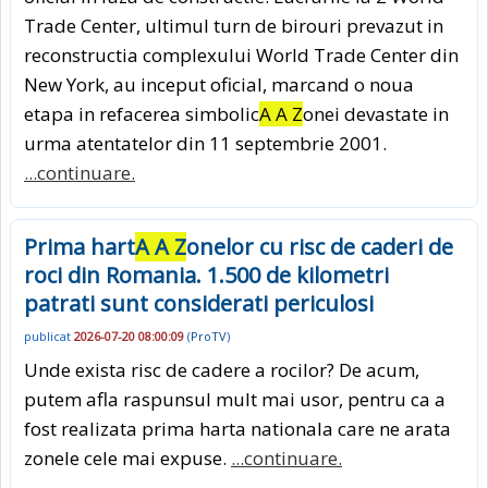
Trade Center, ultimul turn de birouri prevazut in
reconstructia complexului World Trade Center din
New York, au inceput oficial, marcand o noua
etapa in refacerea simbolic
A A Z
onei devastate in
urma atentatelor din 11 septembrie 2001.
...continuare.
Prima hart
A A Z
onelor cu risc de caderi de
roci din Romania. 1.500 de kilometri
patrati sunt considerati periculosi
publicat
2026-07-20 08:00:09
(
ProTV
)
Unde exista risc de cadere a rocilor? De acum,
putem afla raspunsul mult mai usor, pentru ca a
fost realizata prima harta nationala care ne arata
zonele cele mai expuse.
...continuare.