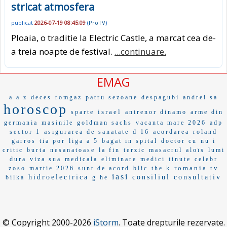
stricat atmosfera
publicat
2026-07-19 08:45:09
(
ProTV
)
Ploaia, o traditie la Electric Castle, a marcat cea de-
a treia noapte de festival.
...continuare.
EMAG
a a z
deces
romgaz
patru sezoane
despagubi
andrei sa
horoscop
israel
sparte
antrenor dinamo
arme din
germania
masinile
goldman sachs
vacanta mare 2026
adp
sector 1
asigurarea de sanatate
d 16
acordarea
roland
garros
tia por
liga a 5
bagat in spital
doctor cu
nu i
critic
burta
nesanatoase
la fin
terzic
masacrul
aloïs
lumi
dura
viza sua
medicala
eliminare
medici
tinute
celebr
romania tv
zoso
martie 2026
sunt de acord
blic
the k
iasi
hidroelectrica
consiliul consultativ
bilka
g he
© Copyright 2000-2026
iStorm
. Toate drepturile rezervate.