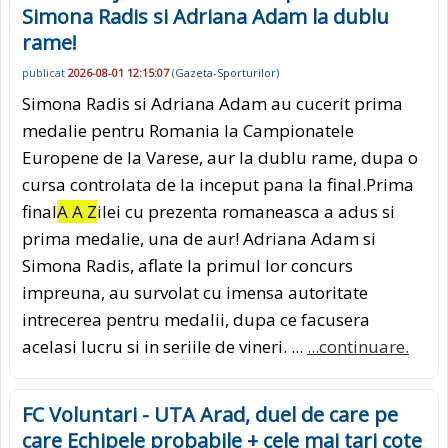
Simona Radis si Adriana Adam la dublu
rame!
publicat
2026-08-01 12:15:07
(
Gazeta-Sporturilor
)
Simona Radis si Adriana Adam au cucerit prima
medalie pentru Romania la Campionatele
Europene de la Varese, aur la dublu rame, dupa o
cursa controlata de la inceput pana la final.Prima
final
A A Z
ilei cu prezenta romaneasca a adus si
prima medalie, una de aur! Adriana Adam si
Simona Radis, aflate la primul lor concurs
impreuna, au survolat cu imensa autoritate
intrecerea pentru medalii, dupa ce facusera
acelasi lucru si in seriile de vineri. ...
...continuare.
FC Voluntari - UTA Arad, duel de care pe
care Echipele probabile + cele mai tari cote