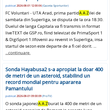
publicat
2026-08-01 12:00:06
(
Gazeta-Sporturilor
)
FC Voluntari - UTA Arad, prima partid
A A Z
ilei de
sambata din Superliga, se disputa de la ora 18:30.
Duelul de langa Capitala va fi transmis in format
liveTEXT de GSP.ro, fiind televizat de PrimaSport 1
& DigiSport 1.Ilfovenii au revenit in Superliga, insa
startul de sezon este departe de a fi cel dorit. ...
...continuare.
Sonda Hayabusa2 s-a apropiat la doar 400
de metri de un asteroid, stabilind un
record mondial pentru apararea
Pamantului
publicat
2026-08-01 09:00:09
(
ProTV
)
O sonda japonez
A A Z
burat la 400 de metri de un