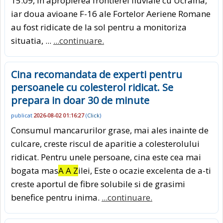
15:09, in apropierea frontierei fluviale cu Ucraina,
iar doua avioane F-16 ale Fortelor Aeriene Romane
au fost ridicate de la sol pentru a monitoriza
situatia, ...
...continuare.
Cina recomandata de experti pentru
persoanele cu colesterol ridicat. Se
prepara in doar 30 de minute
publicat
2026-08-02 01:16:27
(
Click
)
Consumul mancarurilor grase, mai ales inainte de
culcare, creste riscul de aparitie a colesterolului
ridicat. Pentru unele persoane, cina este cea mai
bogata mas
A A Z
ilei, Este o ocazie excelenta de a-ti
creste aportul de fibre solubile si de grasimi
benefice pentru inima.
...continuare.