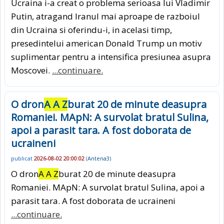
Ucraina i-a creat o problema serioasa lui Vladimir
Putin, atragand Iranul mai aproape de razboiul
din Ucraina si oferindu-i, in acelasi timp,
presedintelui american Donald Trump un motiv
suplimentar pentru a intensifica presiunea asupra
Moscovei.
...continuare.
O dron
A A Z
burat 20 de minute deasupra
Romaniei. MApN: A survolat bratul Sulina,
apoi a parasit tara. A fost doborata de
ucraineni
publicat
2026-08-02 20:00:02
(
Antena3
)
O dron
A A Z
burat 20 de minute deasupra
Romaniei. MApN: A survolat bratul Sulina, apoi a
parasit tara. A fost doborata de ucraineni
...continuare.