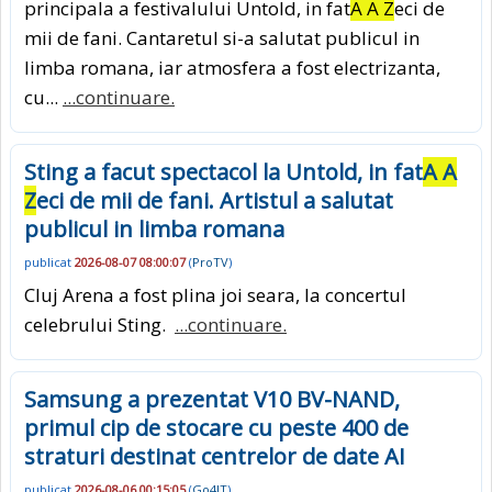
principala a festivalului Untold, in fat
A A Z
eci de
mii de fani. Cantaretul si-a salutat publicul in
limba romana, iar atmosfera a fost electrizanta,
cu...
...continuare.
Sting a facut spectacol la Untold, in fat
A A
Z
eci de mii de fani. Artistul a salutat
publicul in limba romana
publicat
2026-08-07 08:00:07
(
ProTV
)
Cluj Arena a fost plina joi seara, la concertul
celebrului Sting.
...continuare.
Samsung a prezentat V10 BV-NAND,
primul cip de stocare cu peste 400 de
straturi destinat centrelor de date AI
publicat
2026-08-06 00:15:05
(
Go4IT
)