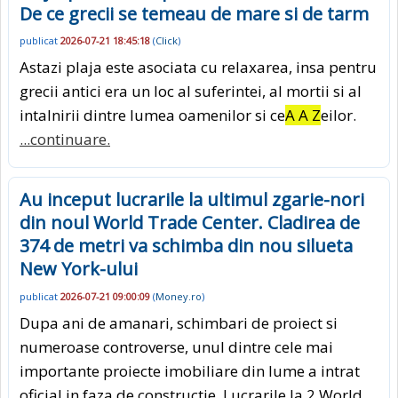
De ce grecii se temeau de mare si de tarm
publicat
2026-07-21 18:45:18
(
Click
)
Astazi plaja este asociata cu relaxarea, insa pentru
grecii antici era un loc al suferintei, al mortii si al
intalnirii dintre lumea oamenilor si ce
A A Z
eilor.
...continuare.
Au inceput lucrarile la ultimul zgarie-nori
din noul World Trade Center. Cladirea de
374 de metri va schimba din nou silueta
New York-ului
publicat
2026-07-21 09:00:09
(
Money.ro
)
Dupa ani de amanari, schimbari de proiect si
numeroase controverse, unul dintre cele mai
importante proiecte imobiliare din lume a intrat
oficial in faza de constructie. Lucrarile la 2 World