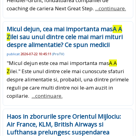
Hendler-Grunt, fondatoarea companiei de
coaching de cariera Next Great Step.
...continuare.
Micul dejun, cea mai importanta mas
A A
Z
ilei sau unul dintre cele mai mari mituri
despre alimentatie? Ce spun medicii
publicat
2026-07-22 10:45:11
(
ProTV
)
"Micul dejun este cea mai importanta mas
A A
Z
ilei." Este unul dintre cele mai cunoscute sfaturi
despre alimentatie si, probabil, una dintre primele
reguli pe care multi dintre noi le-am auzit in
copilarie.
...continuare.
Haos in zborurile spre Orientul Mijlociu:
Air France, KLM, British Airways si
Lufthansa prelungesc suspendarea