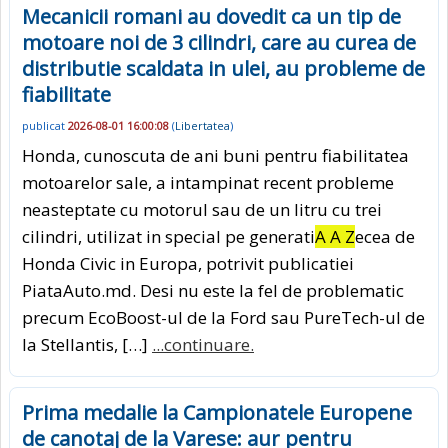
Mecanicii romani au dovedit ca un tip de
motoare noi de 3 cilindri, care au curea de
distributie scaldata in ulei, au probleme de
fiabilitate
publicat
2026-08-01 16:00:08
(
Libertatea
)
Honda, cunoscuta de ani buni pentru fiabilitatea
motoarelor sale, a intampinat recent probleme
neasteptate cu motorul sau de un litru cu trei
cilindri, utilizat in special pe generati
A A Z
ecea de
Honda Civic in Europa, potrivit publicatiei
PiataAuto.md. Desi nu este la fel de problematic
precum EcoBoost-ul de la Ford sau PureTech-ul de
la Stellantis, […]
...continuare.
Prima medalie la Campionatele Europene
de canotaj de la Varese: aur pentru