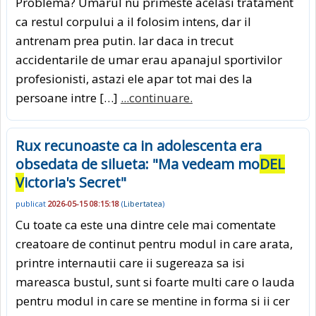
Problema? Umarul nu primeste acelasi tratament
ca restul corpului a il folosim intens, dar il
antrenam prea putin. Iar daca in trecut
accidentarile de umar erau apanajul sportivilor
profesionisti, astazi ele apar tot mai des la
persoane intre […]
...continuare.
Rux recunoaste ca in adolescenta era
obsedata de silueta: "Ma vedeam mo
DEL
V
ictoria's Secret"
publicat
2026-05-15 08:15:18
(
Libertatea
)
Cu toate ca este una dintre cele mai comentate
creatoare de continut pentru modul in care arata,
printre internautii care ii sugereaza sa isi
mareasca bustul, sunt si foarte multi care o lauda
pentru modul in care se mentine in forma si ii cer