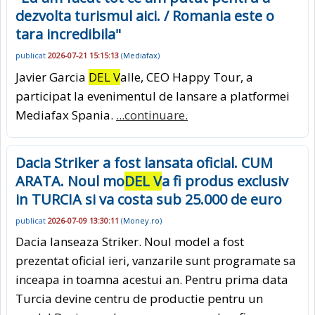
dezvolta turismul aici. / Romania este o
tara incredibila"
publicat
2026-07-21 15:15:13
(
Mediafax
)
Javier Garcia
DEL V
alle, CEO Happy Tour, a
participat la evenimentul de lansare a platformei
Mediafax Spania.
...continuare.
Dacia Striker a fost lansata oficial. CUM
ARATA. Noul mo
DEL V
a fi produs exclusiv
in TURCIA si va costa sub 25.000 de euro
publicat
2026-07-09 13:30:11
(
Money.ro
)
Dacia lanseaza Striker. Noul model a fost
prezentat oficial ieri, vanzarile sunt programate sa
inceapa in toamna acestui an. Pentru prima data
Turcia devine centru de productie pentru un