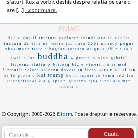
sfaturi. Rux a vorbit deshis despre relatia pe care o
are […]
...continuare.
EMAG
copil
del v
veolia
internet explorer
scanda
oca in
factura de
site ul
copi
pegas
teatru tnb
naza
already
august
s fa
xbox mode
tinte e
bogdan aurescu
eÑ r
i
buddha
w group
n plan
swis
n los
gabriel
italia p
vineri
liiceanu
briceag
big e
maria mad
procesul
furtunile solare
solcanu
dovezi
in facto
al ain
kai trump
both
tema red
es lo
proba c
raport co
lea
spion
international
k a g
gustavo
cjas
sinsila
a men
nicola s
© Copyright 2000-2026
iStorm
. Toate drepturile rezervate.