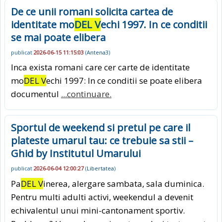
De ce unii romani solicita cartea de
identitate mo
DEL V
echi 1997. In ce conditii
se mai poate elibera
publicat
2026-06-15 11:15:03
(
Antena3
)
Inca exista romani care cer carte de identitate
mo
DEL V
echi 1997: In ce conditii se poate elibera
documentul
...continuare.
Sportul de weekend si pretul pe care il
plateste umarul tau: ce trebuie sa stii –
Ghid by Institutul Umarului
publicat
2026-06-04 12:00:27
(
Libertatea
)
Pa
DEL V
inerea, alergare sambata, sala duminica.
Pentru multi adulti activi, weekendul a devenit
echivalentul unui mini-cantonament sportiv.