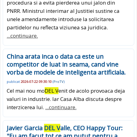
procedura si a evita pierderea unui jalon din
PNRR. Ministrul interimar al Justitiei sustine ca
unele amendamente introduse la solicitarea
partidelor nu reflecta viziunea sa juridica.
...continuare.
China arata inca o data ca este un
competitor de luat in seama, cand vine
vorba de modele de inteligenta artificiala.
publicat
2026-07-22 09:30:10
(
ProTV
)
Cel mai nou mo
DEL V
enit de acolo provoaca deja
valuri in industrie. Iar Casa Alba discuta despre
interzicerea lui.
...continuare.
Javier Garcia
DEL V
alle, CEO Happy Tour:
"Eu am facut tot ce am putut pentru a