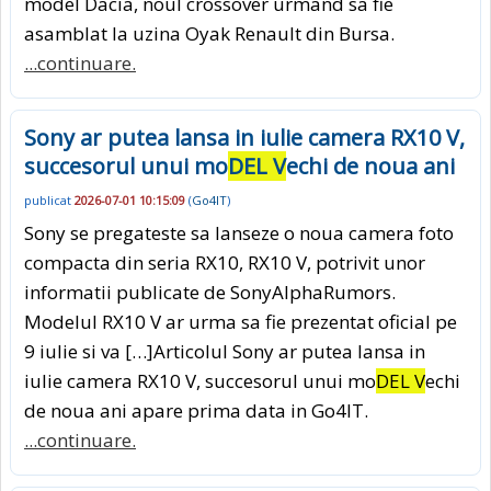
model Dacia, noul crossover urmand sa fie
asamblat la uzina Oyak Renault din Bursa.
...continuare.
Sony ar putea lansa in iulie camera RX10 V,
succesorul unui mo
DEL V
echi de noua ani
publicat
2026-07-01 10:15:09
(
Go4IT
)
Sony se pregateste sa lanseze o noua camera foto
compacta din seria RX10, RX10 V, potrivit unor
informatii publicate de SonyAlphaRumors.
Modelul RX10 V ar urma sa fie prezentat oficial pe
9 iulie si va […]Articolul Sony ar putea lansa in
iulie camera RX10 V, succesorul unui mo
DEL V
echi
de noua ani apare prima data in Go4IT.
...continuare.