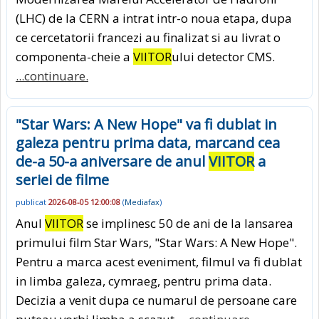
(LHC) de la CERN a intrat intr-o noua etapa, dupa
ce cercetatorii francezi au finalizat si au livrat o
componenta-cheie a
VIITOR
ului detector CMS.
...continuare.
"Star Wars: A New Hope" va fi dublat in
galeza pentru prima data, marcand cea
de-a 50-a aniversare de anul
VIITOR
a
seriei de filme
publicat
2026-08-05 12:00:08
(
Mediafax
)
Anul
VIITOR
se implinesc 50 de ani de la lansarea
primului film Star Wars, "Star Wars: A New Hope".
Pentru a marca acest eveniment, filmul va fi dublat
in limba galeza, cymraeg, pentru prima data.
Decizia a venit dupa ce numarul de persoane care