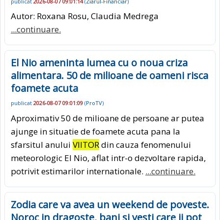
publicat
2026-08-07 09:01:14
(
Ziarul-Financiar
)
Autor: Roxana Rosu, Claudia Medrega
...continuare.
El Nio ameninta lumea cu o noua criza
alimentara. 50 de milioane de oameni risca
foamete acuta
publicat
2026-08-07 09:01:09
(
ProTV
)
Aproximativ 50 de milioane de persoane ar putea
ajunge in situatie de foamete acuta pana la
sfarsitul anului
VIITOR
din cauza fenomenului
meteorologic El Nio, aflat intr-o dezvoltare rapida,
potrivit estimarilor internationale.
...continuare.
Zodia care va avea un weekend de poveste.
Noroc in dragoste, bani si vesti care ii pot