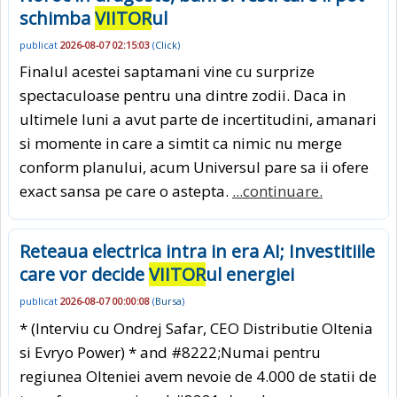
schimba
VIITOR
ul
publicat
2026-08-07 02:15:03
(
Click
)
Finalul acestei saptamani vine cu surprize
spectaculoase pentru una dintre zodii. Daca in
ultimele luni a avut parte de incertitudini, amanari
si momente in care a simtit ca nimic nu merge
conform planului, acum Universul pare sa ii ofere
exact sansa pe care o astepta.
...continuare.
Reteaua electrica intra in era AI; Investitiile
care vor decide
VIITOR
ul energiei
publicat
2026-08-07 00:00:08
(
Bursa
)
* (Interviu cu Ondrej Safar, CEO Distributie Oltenia
si Evryo Power) * and #8222;Numai pentru
regiunea Olteniei avem nevoie de 4.000 de statii de