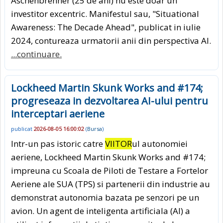
Aschenbrenner (25 de ani) nu este doar un
investitor excentric. Manifestul sau, "Situational
Awareness: The Decade Ahead", publicat in iulie
2024, contureaza urmatorii anii din perspectiva AI.
...continuare.
Lockheed Martin Skunk Works and #174;
progreseaza in dezvoltarea AI-ului pentru
interceptari aeriene
publicat
2026-08-05 16:00:02
(
Bursa
)
Intr-un pas istoric catre
VIITOR
ul autonomiei
aeriene, Lockheed Martin Skunk Works and #174;
impreuna cu Scoala de Piloti de Testare a Fortelor
Aeriene ale SUA (TPS) si partenerii din industrie au
demonstrat autonomia bazata pe senzori pe un
avion. Un agent de inteligenta artificiala (AI) a