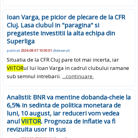
Ioan Varga, pe picior de plecare de la CFR
Cluj. Lasa clubul in "paragina" si
pregateste investitii la alta echipa din
Superliga
publicat
2026-08-07 10:00:01
(
Adevarul
)
Situatia de la CFR Cluj pare tot mai incerta, iar
VIITOR
ul lui Ioan Varga in cadrul clubului ramane
sub semnul intrebarii.
...continuare.
Analistii: BNR va mentine dobanda-cheie la
6,5% in sedinta de politica monetara de
luni, 10 august, iar reduceri vom vedea
anul
VIITOR
. Prognoza de inflatie va fi
revizuita usor in sus