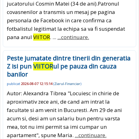
jucatorului Cosmin Matei (34 de ani).Patronul
covasnenilor a transmis un mesaj pe pagina
personala de Facebook in care confirma ca
fotbalistul legitimat la echipa sa va fi suspendat
pana anul
VIITOR
. ...
...continuare.
Peste jumatate dintre tinerii din generatia
Z isi pun
VIITOR
ul pe pauza din cauza
banilor
publicat
2026-08-07 12:15:14
(
Ziarul-Financiar
)
Autor: Alexandra Tibrea "Locuiesc in chirie de
aproximativ zece ani, de cand am intrat la
facultate si am venit in Bucuresti. Am 29 de ani
acum si, desi am un salariu bun pentru varsta
mea, tot nu imi permit sa imi cumpar un
apartament", spune Maria.
...continuare.