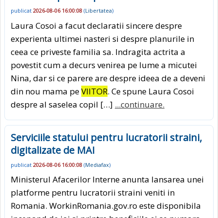
publicat
2026-08-06 16:00:08
(
Libertatea
)
Laura Cosoi a facut declaratii sincere despre
experienta ultimei nasteri si despre planurile in
ceea ce priveste familia sa. Indragita actrita a
povestit cum a decurs venirea pe lume a micutei
Nina, dar si ce parere are despre ideea de a deveni
din nou mama pe
VIITOR
. Ce spune Laura Cosoi
despre al saselea copil […]
...continuare.
Serviciile statului pentru lucratorii straini,
digitalizate de MAI
publicat
2026-08-06 16:00:08
(
Mediafax
)
Ministerul Afacerilor Interne anunta lansarea unei
platforme pentru lucratorii straini veniti in
Romania. WorkinRomania.gov.ro este disponibila