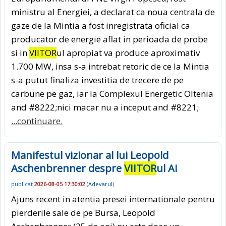
ministru al Energiei, a declarat ca noua centrala de
gaze de la Mintia a fost inregistrata oficial ca
producator de energie aflat in perioada de probe
si in
VIITOR
ul apropiat va produce aproximativ
1.700 MW, insa s-a intrebat retoric de ce la Mintia
s-a putut finaliza investitia de trecere de pe
carbune pe gaz, iar la Complexul Energetic Oltenia
and #8222;nici macar nu a inceput and #8221;
...continuare.
Manifestul vizionar al lui Leopold
Aschenbrenner despre
VIITOR
ul AI
publicat
2026-08-05 17:30:02
(
Adevarul
)
Ajuns recent in atentia presei internationale pentru
pierderile sale de pe Bursa, Leopold