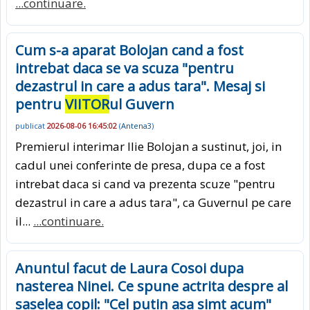
...continuare.
Cum s-a aparat Bolojan cand a fost
intrebat daca se va scuza "pentru
dezastrul in care a adus tara". Mesaj si
pentru
VIITOR
ul Guvern
publicat
2026-08-06 16:45:02
(
Antena3
)
Premierul interimar Ilie Bolojan a sustinut, joi, in
cadul unei conferinte de presa, dupa ce a fost
intrebat daca si cand va prezenta scuze "pentru
dezastrul in care a adus tara", ca Guvernul pe care
il...
...continuare.
Anuntul facut de Laura Cosoi dupa
nasterea Ninei. Ce spune actrita despre al
saselea copil: "Cel putin asa simt acum"