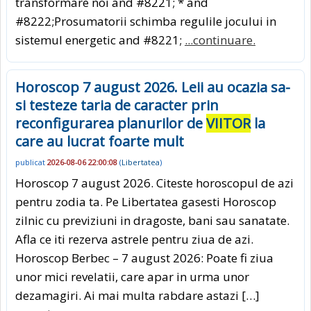
transformare noi and #8221; * and
#8222;Prosumatorii schimba regulile jocului in
sistemul energetic and #8221;
...continuare.
Horoscop 7 august 2026. Leii au ocazia sa-
si testeze taria de caracter prin
reconfigurarea planurilor de
VIITOR
la
care au lucrat foarte mult
publicat
2026-08-06 22:00:08
(
Libertatea
)
Horoscop 7 august 2026. Citeste horoscopul de azi
pentru zodia ta. Pe Libertatea gasesti Horoscop
zilnic cu previziuni in dragoste, bani sau sanatate.
Afla ce iti rezerva astrele pentru ziua de azi.
Horoscop Berbec – 7 august 2026: Poate fi ziua
unor mici revelatii, care apar in urma unor
dezamagiri. Ai mai multa rabdare astazi […]