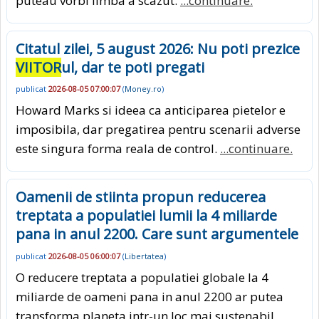
puteau vorbi limba a scazut.
...continuare.
Citatul zilei, 5 august 2026: Nu poti prezice
VIITOR
ul, dar te poti pregati
publicat
2026-08-05 07:00:07
(
Money.ro
)
Howard Marks si ideea ca anticiparea pietelor e
imposibila, dar pregatirea pentru scenarii adverse
este singura forma reala de control.
...continuare.
Oamenii de stiinta propun reducerea
treptata a populatiei lumii la 4 miliarde
pana in anul 2200. Care sunt argumentele
publicat
2026-08-05 06:00:07
(
Libertatea
)
O reducere treptata a populatiei globale la 4
miliarde de oameni pana in anul 2200 ar putea
transforma planeta intr-un loc mai sustenabil,