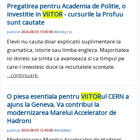
Pregatirea pentru Academia de Politie, o
investitie in
VIITOR
- cursurile la Profuu
sunt cautate
publicat
2026-08-05 13:00:08
(
Money.ro
)
Elevii nu cauta doar explicatii suplimentare la
gramatica, istorie sau limba engleza. Majoritatea
isi doresc sa simta ca avanseaza si ca timpul pe
care-l investesc duce la rezultatele scontate.
...continuare.
O piesa esentiala pentru
VIITOR
ul CERN a
ajuns la Geneva. Va contribui la
modernizarea Marelui Accelerator de
Hadroni
publicat
2026-08-05 12:45:08
(
Mediafax
)
Modernizarea Marelui Accelerator de Hadroni