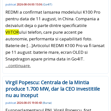
publicat
2026-08-06 00:15:06
(
Go4IT
)
REDMI a confirmat lansarea modelului K100 Pro
pentru data de 11 august, in China. Compania a
dezvaluit deja o parte dintre specificatiile
VIITOR
ului telefon, care pune accent pe
autonomie, performanta si capabilitati foto.
Baterie de […]Articolul REDMI K100 Pro va fi lansat
pe 11 august: baterie mare, ecran OLED si
Snapdragon apare prima data in Go4IT.
...continuare.
Virgil Popescu: Centrala de la Mintia
produce 1.700 MW, dar la CEO investitiile
nu au inceput
publicat
2026-08-05 19:00:43
(
Bursa
)
Europarlamentarul PNL Virgil Popescu, fost