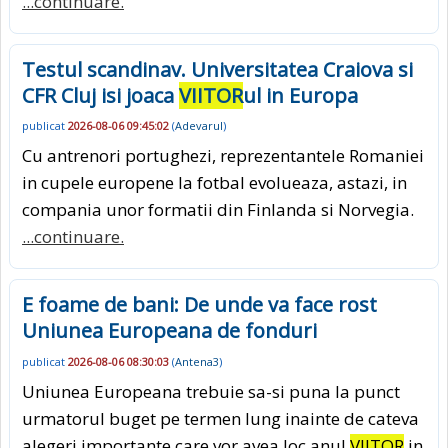
...continuare.
Testul scandinav. Universitatea Craiova si
CFR Cluj isi joaca
VIITOR
ul in Europa
publicat
2026-08-06 09:45:02
(
Adevarul
)
Cu antrenori portughezi, reprezentantele Romaniei
in cupele europene la fotbal evolueaza, astazi, in
compania unor formatii din Finlanda si Norvegia.
...continuare.
E foame de bani: De unde va face rost
Uniunea Europeana de fonduri
publicat
2026-08-06 08:30:03
(
Antena3
)
Uniunea Europeana trebuie sa-si puna la punct
urmatorul buget pe termen lung inainte de cateva
alegeri importante care vor avea loc anul
VIITOR
in