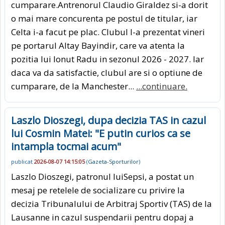
cumparare.Antrenorul Claudio Giraldez si-a dorit
o mai mare concurenta pe postul de titular, iar
Celta i-a facut pe plac. Clubul l-a prezentat vineri
pe portarul Altay Bayindir, care va atenta la
pozitia lui Ionut Radu in sezonul 2026 - 2027. Iar
daca va da satisfactie, clubul are si o optiune de
cumparare, de la Manchester...
...continuare.
Laszlo Dioszegi, dupa decizia TAS in cazul
lui Cosmin Matei: "E putin curios ca se
intampla tocmai acum"
publicat
2026-08-07 14:15:05
(
Gazeta-Sporturilor
)
Laszlo Dioszegi, patronul luiSepsi, a postat un
mesaj pe retelele de socializare cu privire la
decizia Tribunalului de Arbitraj Sportiv (TAS) de la
Lausanne in cazul suspendarii pentru dopaj a