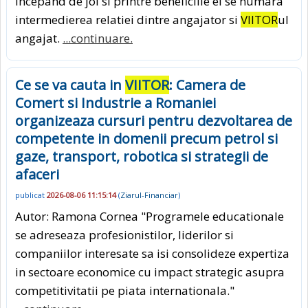
incepand de joi si printre beneficiile ei se numara
intermedierea relatiei dintre angajator si
VIITOR
ul
angajat.
...continuare.
Ce se va cauta in
VIITOR
: Camera de
Comert si Industrie a Romaniei
organizeaza cursuri pentru dezvoltarea de
competente in domenii precum petrol si
gaze, transport, robotica si strategii de
afaceri
publicat
2026-08-06 11:15:14
(
Ziarul-Financiar
)
Autor: Ramona Cornea "Programele educationale
se adreseaza profesionistilor, liderilor si
companiilor interesate sa isi consolideze expertiza
in sectoare economice cu impact strategic asupra
competitivitatii pe piata internationala."