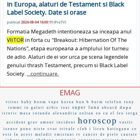
in Europa, alaturi de Testament si Black
Label Society. Date si orase
publicat
2026-08-04 16:00:11
(
ProTV
)
Formatia Megadeth intentioneaza sa inceapa anul
VIITOR
in forta cu "Breakout: Hibernation Of The
Nations", etapa europeana a amplului lor turneu
de adio. Alaturi de ei vor urca pe scena legendele
genului thrash Testament, precum si Black Label
Society.
...continuare.
EMAG
viitor
baby boom
vape
korea
bun b
burm
telefon
tony
super luna
dupa
iommi
in galati
urbis
ioai
absurd
istoric
masa rotunda
alexandria
zoltan
eu cu el
leo iorga
horoscop
accident grav
amour
incident
vastic
isense
pono
niste
svar
trivale
club i
liceu
hatieganu
ce
este în
acest
maladii
emisiuni tv
cancer de piele
cautate
joburi
ucisi
ghebaur
tampenii
construct
proiect
masca