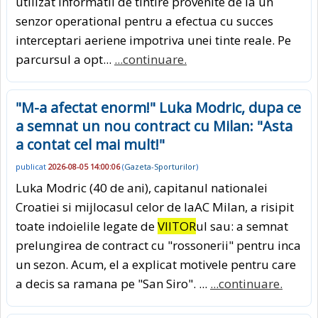
utilizat informatii de tintire provenite de la un
senzor operational pentru a efectua cu succes
interceptari aeriene impotriva unei tinte reale. Pe
parcursul a opt...
...continuare.
"M-a afectat enorm!" Luka Modric, dupa ce
a semnat un nou contract cu Milan: "Asta
a contat cel mai mult!"
publicat
2026-08-05 14:00:06
(
Gazeta-Sporturilor
)
Luka Modric (40 de ani), capitanul nationalei
Croatiei si mijlocasul celor de laAC Milan, a risipit
toate indoielile legate de
VIITOR
ul sau: a semnat
prelungirea de contract cu "rossonerii" pentru inca
un sezon. Acum, el a explicat motivele pentru care
a decis sa ramana pe "San Siro". ...
...continuare.