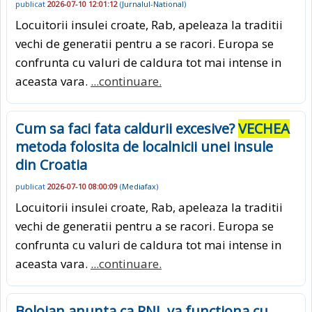
publicat
2026-07-10 12:01:12
(
Jurnalul-National
)
Locuitorii insulei croate, Rab, apeleaza la traditii
vechi de generatii pentru a se racori. Europa se
confrunta cu valuri de caldura tot mai intense in
aceasta vara.
...continuare.
Cum sa faci fata caldurii excesive?
VECHEA
metoda folosita de localnicii unei insule
din Croatia
publicat
2026-07-10 08:00:09
(
Mediafax
)
Locuitorii insulei croate, Rab, apeleaza la traditii
vechi de generatii pentru a se racori. Europa se
confrunta cu valuri de caldura tot mai intense in
aceasta vara.
...continuare.
Bolojan anunta ca PNL va functiona cu