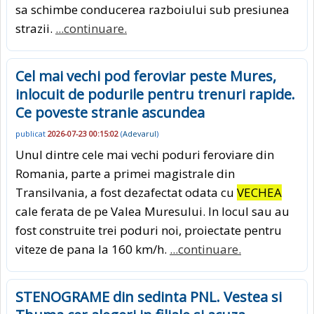
sa schimbe conducerea razboiului sub presiunea
strazii.
...continuare.
Cel mai vechi pod feroviar peste Mures,
inlocuit de podurile pentru trenuri rapide.
Ce poveste stranie ascundea
publicat
2026-07-23 00:15:02
(
Adevarul
)
Unul dintre cele mai vechi poduri feroviare din
Romania, parte a primei magistrale din
Transilvania, a fost dezafectat odata cu
VECHEA
cale ferata de pe Valea Muresului. In locul sau au
fost construite trei poduri noi, proiectate pentru
viteze de pana la 160 km/h.
...continuare.
STENOGRAME din sedinta PNL. Vestea si