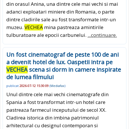
din orasul Anina, una dintre cele mai vechi si mai
adanci exploatari miniere din Romania, o parte
dintre cladirile sale au fost transformate intr-un
muzeu.
VECHEA
mina pastreaza amintirile
tulburatoare ale epocii carbunelui.
...continuare.
Un fost cinematograf de peste 100 de ani
a devenit hotel de lux. Oaspetii intra pe
VECHEA
scena si dorm in camere inspirate
de lumea filmului
publicat
2026-07-12 15:30:09
(
Mediafax
)
Unul dintre cele mai vechi cinematografe din
Spania a fost transformat intr-un hotel care
pastreaza farmecul inceputului de secol XX.
Cladirea istorica din imbina patrimoniul
arhitectural cu designul contemporan si