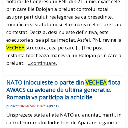
hotararile Congresului PNL din 21 iunie, exact cele
prin care Ilie Bolojan a preluat controlul total
asupra partidului: realegerea sa ca presedinte,
modificarea statutului si eliminarea celor care l-au
contestat. Decizia, desi nu este definitiva, este
executorie si se aplica imediat. Astfel, PNL revine la
VECHEA
structura, cea pe care […]The post
Instanta blocheaza manevra lui Bolojan prin care a
preluat...
...continuare.
NATO inlocuieste o parte din
VECHEA
flota
AWACS cu avioane de ultima generatie.
Romania va participa la achizitie
publicat
2026-07-07 11:45:14
(
ProTV
)
Unsprezece state aliate NATO au anuntat, marti, in
cadrul Forumului Industriei de Aparare organizat