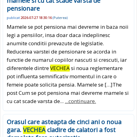
mamele si cu cat scade varsta de
pensionare
publicat
2026-07-27 18:30:16
(
Puterea
)
Mamele se pot pensiona mai devreme in baza noii
legi a pensiilor, insa doar daca indeplinesc
anumite conditii prevazute de legislatie.
Reducerea varstei de pensionare se acorda in
functie de numarul copiilor nascuti si crescuti, iar
diferentele dintre
VECHEA
si noua reglementare
pot influenta semnificativ momentul in care o
femeie poate solicita pensia. Mamele se […]The
post Cum se pot pensiona mai devreme mamele si
cu cat scade varsta de...
...continuare.
Orasul care asteapta de cinci ani o noua
gara.
VECHEA
cladire de calatori a fost