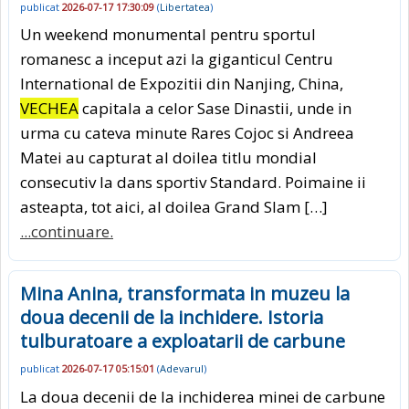
publicat
2026-07-17 17:30:09
(
Libertatea
)
Un weekend monumental pentru sportul
romanesc a inceput azi la giganticul Centru
International de Expozitii din Nanjing, China,
VECHEA
capitala a celor Sase Dinastii, unde in
urma cu cateva minute Rares Cojoc si Andreea
Matei au capturat al doilea titlu mondial
consecutiv la dans sportiv Standard. Poimaine ii
asteapta, tot aici, al doilea Grand Slam […]
...continuare.
Mina Anina, transformata in muzeu la
doua decenii de la inchidere. Istoria
tulburatoare a exploatarii de carbune
publicat
2026-07-17 05:15:01
(
Adevarul
)
La doua decenii de la inchiderea minei de carbune