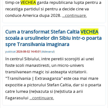
timp ce
VECHEA
garda republicana lupta pentru a
recastiga partidul si pentru a decide cine va
conduce America dupa 2028.
...continuare.
Cum a transformat Stefan Caltia
VECHEA
scoala a ursulinelor din Sibiu intr-o poarta
spre Transilvania imaginara
publicat
2026-08-02 14:45:01
(
Adevarul
)
In centrul Sibiului, intre peretii scorojiti ai unei
foste scoli manastiresti, un micro-univers
transilvanean magic isi asteapta vizitatorii.
"Transilvania | Extravaganza" este cea mai mare
expozitie a pictorului Stefan Caltia, dar si o poarta
catre lumea (ne)vazuta si (ne)stiuta a arii
Fagarasului
...continuare.