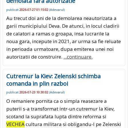
demolata fara autorizatie
publicat
2026-07-27 01:15:02
(
Adevarul
)
Au trecut doi ani de la demolarea neautorizata a
garii municipiului Deva. De atunci, in locul cladirii
de calatori a ramas o groapa, insa lucrarile la
noua gara, incepute in 2021, ar urma sa fie reluate
in perioada urmatoare, dupa emiterea unei noi
autorizatii de construire.
...continuare.
Cutremur la Kiev: Zelenski schimba
comanda in plin razboi
publicat
2026-07-23 10:30:02
(
Adevarul
)
O remaniere pornita ca o simpla reasezare a
puterii s-a transformat intr-un cutremur la Kiev,
scotand la suprafata lupta dintre reforma si
VECHEA
cultura militara si obligandu-l pe Zelenski