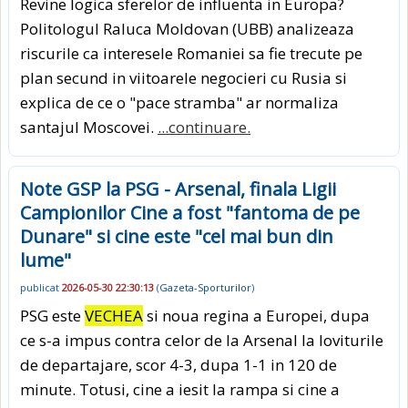
Revine logica sferelor de influenta in Europa?
Politologul Raluca Moldovan (UBB) analizeaza
riscurile ca interesele Romaniei sa fie trecute pe
plan secund in viitoarele negocieri cu Rusia si
explica de ce o "pace stramba" ar normaliza
santajul Moscovei.
...continuare.
Note GSP la PSG - Arsenal, finala Ligii
Campionilor Cine a fost "fantoma de pe
Dunare" si cine este "cel mai bun din
lume"
publicat
2026-05-30 22:30:13
(
Gazeta-Sporturilor
)
PSG este
VECHEA
si noua regina a Europei, dupa
ce s-a impus contra celor de la Arsenal la loviturile
de departajare, scor 4-3, dupa 1-1 in 120 de
minute. Totusi, cine a iesit la rampa si cine a