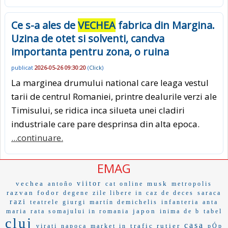
Ce s-a ales de
VECHEA
fabrica din Margina.
Uzina de otet si solventi, candva
importanta pentru zona, o ruina
publicat
2026-05-26 09:30:20
(
Click
)
La marginea drumului national care leaga vestul
tarii de centrul Romaniei, printre dealurile verzi ale
Timisului, se ridica inca silueta unei cladiri
industriale care pare desprinsa din alta epoca.
...continuare.
EMAG
vechea
viitor
musk
antoño
cat online
metropolis
razvan fodor
degene
zile libere in caz de deces
saraca
razi
teatrele
giurgi
martín demichelis
infanteria
anta
japon
maria
rata somajului in romania
inima de b
tabel
cluj
casa
trafic rutier
virati
napoca
market in
pÓp