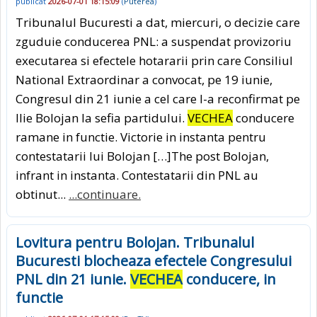
publicat
2026-07-01 18:15:09
(
Puterea
)
Tribunalul Bucuresti a dat, miercuri, o decizie care
zguduie conducerea PNL: a suspendat provizoriu
executarea si efectele hotararii prin care Consiliul
National Extraordinar a convocat, pe 19 iunie,
Congresul din 21 iunie a cel care l-a reconfirmat pe
Ilie Bolojan la sefia partidului.
VECHEA
conducere
ramane in functie. Victorie in instanta pentru
contestatarii lui Bolojan […]The post Bolojan,
infrant in instanta. Contestatarii din PNL au
obtinut...
...continuare.
Lovitura pentru Bolojan. Tribunalul
Bucuresti blocheaza efectele Congresului
PNL din 21 iunie.
VECHEA
conducere, in
functie