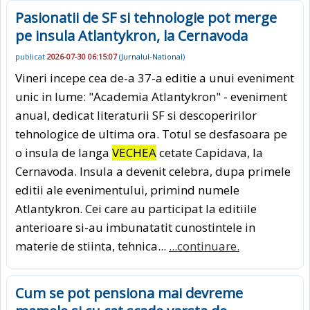
Pasionatii de SF si tehnologie pot merge
pe insula Atlantykron, la Cernavoda
publicat
2026-07-30 06:15:07
(
Jurnalul-National
)
Vineri incepe cea de-a 37-a editie a unui eveniment
unic in lume: "Academia Atlantykron" - eveniment
anual, dedicat literaturii SF si descoperirilor
tehnologice de ultima ora. Totul se desfasoara pe
o insula de langa
VECHEA
cetate Capidava, la
Cernavoda. Insula a devenit celebra, dupa primele
editii ale evenimentului, primind numele
Atlantykron. Cei care au participat la editiile
anterioare si-au imbunatatit cunostintele in
materie de stiinta, tehnica...
...continuare.
Cum se pot pensiona mai devreme