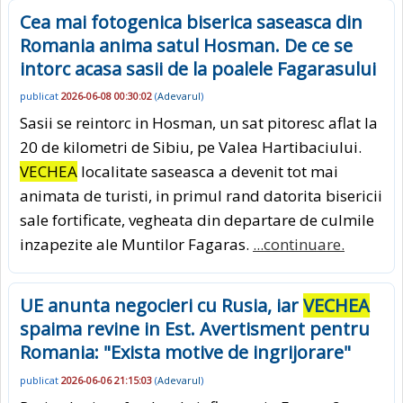
Cea mai fotogenica biserica saseasca din
Romania anima satul Hosman. De ce se
intorc acasa sasii de la poalele Fagarasului
publicat
2026-06-08 00:30:02
(
Adevarul
)
Sasii se reintorc in Hosman, un sat pitoresc aflat la
20 de kilometri de Sibiu, pe Valea Hartibaciului.
VECHEA
localitate saseasca a devenit tot mai
animata de turisti, in primul rand datorita bisericii
sale fortificate, vegheata din departare de culmile
inzapezite ale Muntilor Fagaras.
...continuare.
UE anunta negocieri cu Rusia, iar
VECHEA
spaima revine in Est. Avertisment pentru
Romania: "Exista motive de ingrijorare"
publicat
2026-06-06 21:15:03
(
Adevarul
)