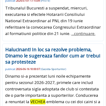
publicat
2026-07-01 17:15:09
(
ProTV
)
Tribunalul Bucuresti a suspendat, miercuri,
executarea si efectele Hotararii Consiliului
National Extraordinar al PNL din 19 iunie
referitoare la convocarea Congresului Extraordinar
al formatiunii politice din 21 iunie.
...continuare.
Halucinant! In loc sa rezolve problema,
Dinamo le sugereaza fanilor cum ar trebui
sa protesteze
publicat
2026-06-16 10:00:07
(
Gazeta-Sporturilor
)
Dinamo si-a prezentat luni noile echipamente
pentru sezonul 2026-2027, primele care includ
controversata sigla adoptata de club si contestata
de o parte importanta a suporterilor. Conducerea
a renuntat la
VECHEA
emblema cu cei doi caini si a