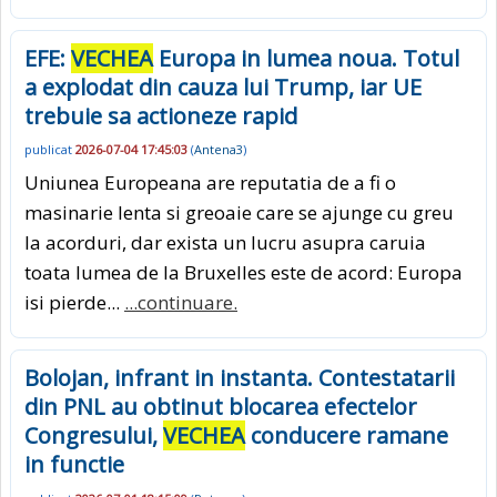
EFE:
VECHEA
Europa in lumea noua. Totul
a explodat din cauza lui Trump, iar UE
trebuie sa actioneze rapid
publicat
2026-07-04 17:45:03
(
Antena3
)
Uniunea Europeana are reputatia de a fi o
masinarie lenta si greoaie care se ajunge cu greu
la acorduri, dar exista un lucru asupra caruia
toata lumea de la Bruxelles este de acord: Europa
isi pierde...
...continuare.
Bolojan, infrant in instanta. Contestatarii
din PNL au obtinut blocarea efectelor
Congresului,
VECHEA
conducere ramane
in functie