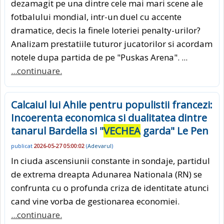
dezamagit pe una dintre cele mai mari scene ale
fotbalului mondial, intr-un duel cu accente
dramatice, decis la finele loteriei penalty-urilor?
Analizam prestatiile tuturor jucatorilor si acordam
notele dupa partida de pe "Puskas Arena". ...
...continuare.
Calcaiul lui Ahile pentru populistii francezi:
Incoerenta economica si dualitatea dintre
tanarul Bardella si "
VECHEA
garda" Le Pen
publicat
2026-05-27 05:00:02
(
Adevarul
)
In ciuda ascensiunii constante in sondaje, partidul
de extrema dreapta Adunarea Nationala (RN) se
confrunta cu o profunda criza de identitate atunci
cand vine vorba de gestionarea economiei.
...continuare.