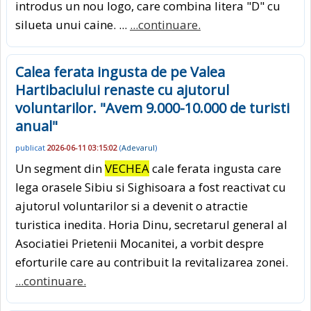
introdus un nou logo, care combina litera "D" cu
silueta unui caine. ...
...continuare.
Calea ferata ingusta de pe Valea
Hartibaciului renaste cu ajutorul
voluntarilor. "Avem 9.000-10.000 de turisti
anual"
publicat
2026-06-11 03:15:02
(
Adevarul
)
Un segment din
VECHEA
cale ferata ingusta care
lega orasele Sibiu si Sighisoara a fost reactivat cu
ajutorul voluntarilor si a devenit o atractie
turistica inedita. Horia Dinu, secretarul general al
Asociatiei Prietenii Mocanitei, a vorbit despre
eforturile care au contribuit la revitalizarea zonei.
...continuare.