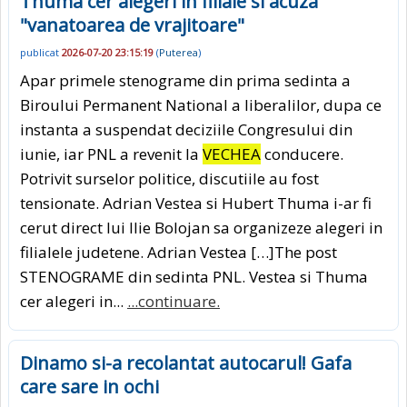
Thuma cer alegeri in filiale si acuza
"vanatoarea de vrajitoare"
publicat
2026-07-20 23:15:19
(
Puterea
)
Apar primele stenograme din prima sedinta a
Biroului Permanent National a liberalilor, dupa ce
instanta a suspendat deciziile Congresului din
iunie, iar PNL a revenit la
VECHEA
conducere.
Potrivit surselor politice, discutiile au fost
tensionate. Adrian Vestea si Hubert Thuma i-ar fi
cerut direct lui Ilie Bolojan sa organizeze alegeri in
filialele judetene. Adrian Vestea […]The post
STENOGRAME din sedinta PNL. Vestea si Thuma
cer alegeri in...
...continuare.
Dinamo si-a recolantat autocarul! Gafa
care sare in ochi