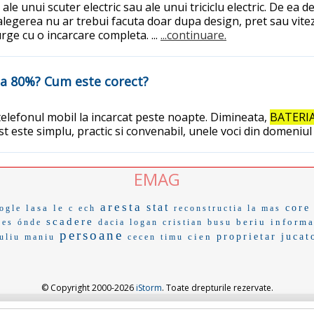
 unui scuter electric sau ale unui triciclu electric. De ea d
alegerea nu ar trebui facuta doar dupa design, pret sau vite
rge cu o incarcare completa. ...
...continuare.
i la 80%? Cum este corect?
 telefonul mobil la incarcat peste noapte. Dimineata,
BATERIA
gest este simplu, practic si convenabil, unele voci din domeniu
EMAG
aresta
stat
lasa le
core
ogle
c ech
reconstructia
la mas
scadere
beriu
informa
ges
ónde
dacia logan
cristian busu
persoane
cien
proprietar
jucat
iuliu maniu
cecen
timu
© Copyright 2000-2026
iStorm
. Toate drepturile rezervate.