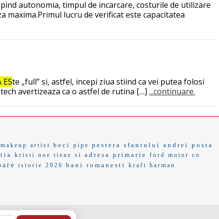
epind autonomia, timpul de incarcare, costurile de utilizare
za maxima.Primul lucru de verificat este capacitatea
 ES
te „full” si, astfel, incepi ziua stiind ca vei putea folosi
l tech avertizeaza ca o astfel de rutina […]
...continuare.
beci
pestera sfantului andrei
posta
makeup artist
pipe
tia
adresa primarie
kristi noe
tiene si
ford motor co
oare
bani romanesti
istorie 2026
kraft
harman