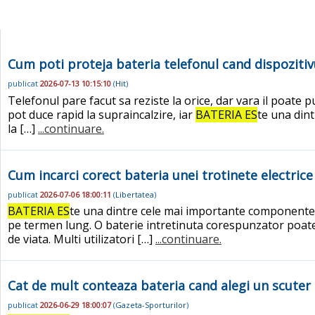
Cum poti proteja bateria telefonul cand dispozitiv
publicat
2026-07-13 10:15:10
(
Hit
)
Telefonul pare facut sa reziste la orice, dar vara il poate p
pot duce rapid la supraincalzire, iar
BATERIA ES
te una din
la […]
...continuare.
Cum incarci corect bateria unei trotinete electric
publicat
2026-07-06 18:00:11
(
Libertatea
)
BATERIA ES
te una dintre cele mai importante componente al
pe termen lung. O baterie intretinuta corespunzator poate f
de viata. Multi utilizatori […]
...continuare.
Cat de mult conteaza bateria cand alegi un scuter s
publicat
2026-06-29 18:00:07
(
Gazeta-Sporturilor
)