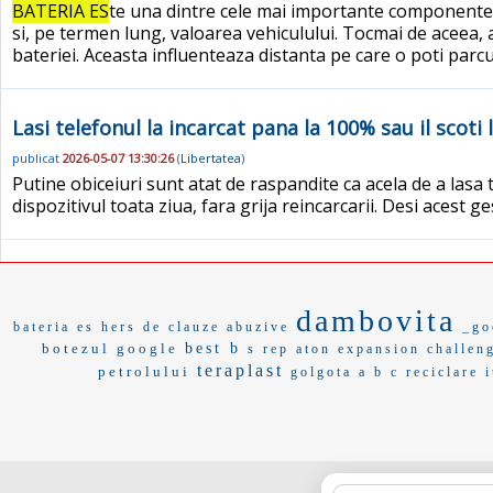
BATERIA ES
te una dintre cele mai importante componente ale
si, pe termen lung, valoarea vehiculului. Tocmai de aceea, 
bateriei. Aceasta influenteaza distanta pe care o poti parcu
Lasi telefonul la incarcat pana la 100% sau il scot
publicat
2026-05-07 13:30:26
(
Libertatea
)
Putine obiceiuri sunt atat de raspandite ca acela de a lasa
dispozitivul toata ziua, fara grija reincarcarii. Desi acest 
dambovita
bateria es
hers de
clauze abuzive
_go
botezul
google
best b
s rep
aton
expansion
challen
teraplast
petrolului
golgota
a b c
reciclare