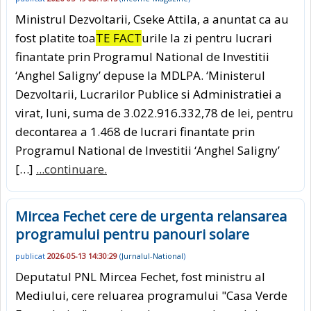
Ministrul Dezvoltarii, Cseke Attila, a anuntat ca au
fost platite toa
TE FACT
urile la zi pentru lucrari
finantate prin Programul National de Investitii
‘Anghel Saligny’ depuse la MDLPA. ‘Ministerul
Dezvoltarii, Lucrarilor Publice si Administratiei a
virat, luni, suma de 3.022.916.332,78 de lei, pentru
decontarea a 1.468 de lucrari finantate prin
Programul National de Investitii ‘Anghel Saligny’
[…]
...continuare.
Mircea Fechet cere de urgenta relansarea
programului pentru panouri solare
publicat
2026-05-13 14:30:29
(
Jurnalul-National
)
Deputatul PNL Mircea Fechet, fost ministru al
Mediului, cere reluarea programului "Casa Verde