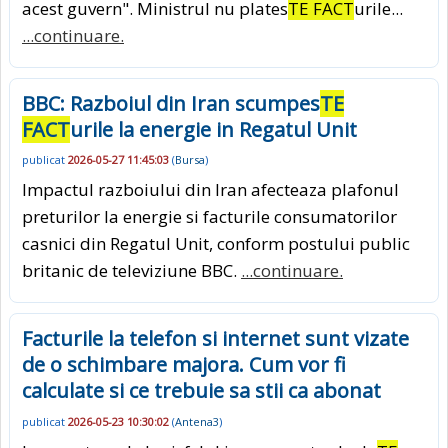
acest guvern". Ministrul nu plates
TE FACT
urile...
...continuare.
BBC: Razboiul din Iran scumpes
TE
FACT
urile la energie in Regatul Unit
publicat
2026-05-27 11:45:03
(
Bursa
)
Impactul razboiului din Iran afecteaza plafonul
preturilor la energie si facturile consumatorilor
casnici din Regatul Unit, conform postului public
britanic de televiziune BBC.
...continuare.
Facturile la telefon si internet sunt vizate
de o schimbare majora. Cum vor fi
calculate si ce trebuie sa stii ca abonat
publicat
2026-05-23 10:30:02
(
Antena3
)