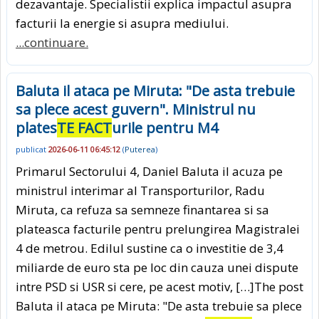
dezavantaje. Specialistii explica impactul asupra
facturii la energie si asupra mediului.
...continuare.
Baluta il ataca pe Miruta: "De asta trebuie
sa plece acest guvern". Ministrul nu
plates
TE FACT
urile pentru M4
publicat
2026-06-11 06:45:12
(
Puterea
)
Primarul Sectorului 4, Daniel Baluta il acuza pe
ministrul interimar al Transporturilor, Radu
Miruta, ca refuza sa semneze finantarea si sa
plateasca facturile pentru prelungirea Magistralei
4 de metrou. Edilul sustine ca o investitie de 3,4
miliarde de euro sta pe loc din cauza unei dispute
intre PSD si USR si cere, pe acest motiv, […]The post
Baluta il ataca pe Miruta: "De asta trebuie sa plece