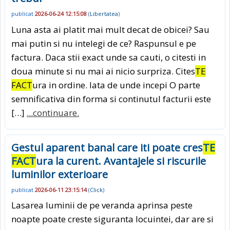
publicat
2026-06-24 12:15:08
(
Libertatea
)
Luna asta ai platit mai mult decat de obicei? Sau
mai putin si nu intelegi de ce? Raspunsul e pe
factura. Daca stii exact unde sa cauti, o citesti in
doua minute si nu mai ai nicio surpriza. Cites
TE
FACT
ura in ordine. Iata de unde incepi O parte
semnificativa din forma si continutul facturii este
[…]
...continuare.
Gestul aparent banal care iti poate cres
TE
FACT
ura la curent. Avantajele si riscurile
luminilor exterioare
publicat
2026-06-11 23:15:14
(
Click
)
Lasarea luminii de pe veranda aprinsa peste
noapte poate creste siguranta locuintei, dar are si