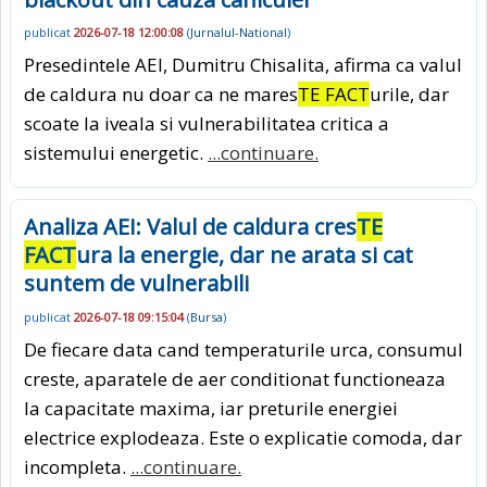
publicat
2026-07-18 12:00:08
(
Jurnalul-National
)
Presedintele AEI, Dumitru Chisalita, afirma ca valul
de caldura nu doar ca ne mares
TE FACT
urile, dar
scoate la iveala si vulnerabilitatea critica a
sistemului energetic.
...continuare.
Analiza AEI: Valul de caldura cres
TE
FACT
ura la energie, dar ne arata si cat
suntem de vulnerabili
publicat
2026-07-18 09:15:04
(
Bursa
)
De fiecare data cand temperaturile urca, consumul
creste, aparatele de aer conditionat functioneaza
la capacitate maxima, iar preturile energiei
electrice explodeaza. Este o explicatie comoda, dar
incompleta.
...continuare.