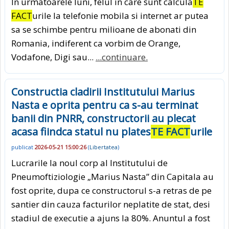
In urmatoarele luni, felul in care sunt calcula
TE
FACT
urile la telefonie mobila si internet ar putea
sa se schimbe pentru milioane de abonati din
Romania, indiferent ca vorbim de Orange,
Vodafone, Digi sau...
...continuare.
Constructia cladirii Institutului Marius
Nasta e oprita pentru ca s-au terminat
banii din PNRR, constructorii au plecat
acasa fiindca statul nu plates
TE FACT
urile
publicat
2026-05-21 15:00:26
(
Libertatea
)
Lucrarile la noul corp al Institutului de
Pneumoftiziologie „Marius Nasta” din Capitala au
fost oprite, dupa ce constructorul s-a retras de pe
santier din cauza facturilor neplatite de stat, desi
stadiul de executie a ajuns la 80%. Anuntul a fost