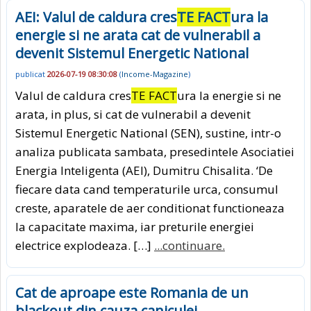
AEI: Valul de caldura cres
TE FACT
ura la
energie si ne arata cat de vulnerabil a
devenit Sistemul Energetic National
publicat
2026-07-19 08:30:08
(
Income-Magazine
)
Valul de caldura cres
TE FACT
ura la energie si ne
arata, in plus, si cat de vulnerabil a devenit
Sistemul Energetic National (SEN), sustine, intr-o
analiza publicata sambata, presedintele Asociatiei
Energia Inteligenta (AEI), Dumitru Chisalita. ‘De
fiecare data cand temperaturile urca, consumul
creste, aparatele de aer conditionat functioneaza
la capacitate maxima, iar preturile energiei
electrice explodeaza. […]
...continuare.
Cat de aproape este Romania de un
blackout din cauza caniculei