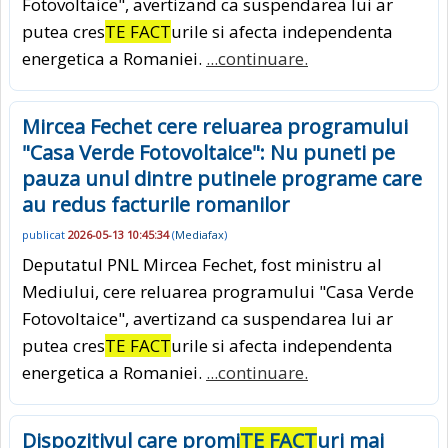
Fotovoltaice", avertizand ca suspendarea lui ar
putea cres
TE FACT
urile si afecta independenta
energetica a Romaniei.
...continuare.
Mircea Fechet cere reluarea programului
"Casa Verde Fotovoltaice": Nu puneti pe
pauza unul dintre putinele programe care
au redus facturile romanilor
publicat
2026-05-13 10:45:34
(
Mediafax
)
Deputatul PNL Mircea Fechet, fost ministru al
Mediului, cere reluarea programului "Casa Verde
Fotovoltaice", avertizand ca suspendarea lui ar
putea cres
TE FACT
urile si afecta independenta
energetica a Romaniei.
...continuare.
Dispozitivul care promi
TE FACT
uri mai