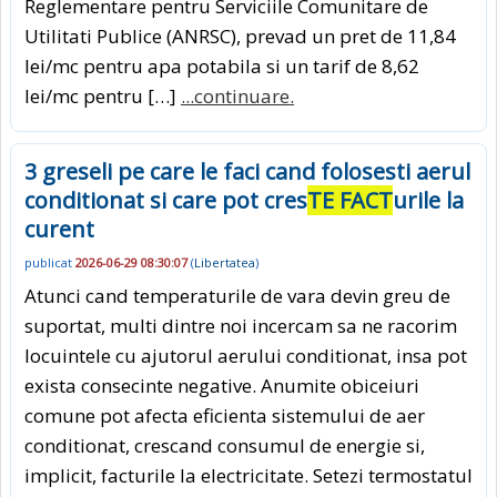
Reglementare pentru Serviciile Comunitare de
Utilitati Publice (ANRSC), prevad un pret de 11,84
lei/mc pentru apa potabila si un tarif de 8,62
lei/mc pentru […]
...continuare.
3 greseli pe care le faci cand folosesti aerul
conditionat si care pot cres
TE FACT
urile la
curent
publicat
2026-06-29 08:30:07
(
Libertatea
)
Atunci cand temperaturile de vara devin greu de
suportat, multi dintre noi incercam sa ne racorim
locuintele cu ajutorul aerului conditionat, insa pot
exista consecinte negative. Anumite obiceiuri
comune pot afecta eficienta sistemului de aer
conditionat, crescand consumul de energie si,
implicit, facturile la electricitate. Setezi termostatul