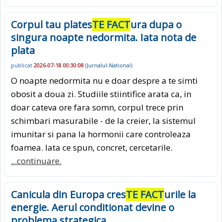
Corpul tau plates
TE FACT
ura dupa o
singura noapte nedormita. Iata nota de
plata
publicat
2026-07-18 00:30:08
(
Jurnalul-National
)
O noapte nedormita nu e doar despre a te simti
obosit a doua zi. Studiile stiintifice arata ca, in
doar cateva ore fara somn, corpul trece prin
schimbari masurabile - de la creier, la sistemul
imunitar si pana la hormonii care controleaza
foamea. Iata ce spun, concret, cercetarile.
...continuare.
Canicula din Europa cres
TE FACT
urile la
energie. Aerul conditionat devine o
problema strategica