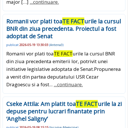
major […]
...continuare.
Romanii vor plati toa
TE FACT
urile la cursul
BNR din ziua precedenta. Proiectul a fost
adoptat de Senat
publicat
2026-05-19 13:30:03
(
Antena3
)
Romanii vor plati toa
TE FACT
urile la cursul BNR
din ziua precedenta emiterii lor, potrivit unei
initiative legislative adoptata de Senat.Propunerea
a venit din partea deputatului USR Cezar
Dragoescu si a fost...
...continuare.
Cseke Attila: Am platit toa
TE FACT
urile la zi
depuse pentru lucrari finantate prin
‘Anghel Saligny’
publicat
2026-05-19 08:15:15
(
Income-Magazine
)