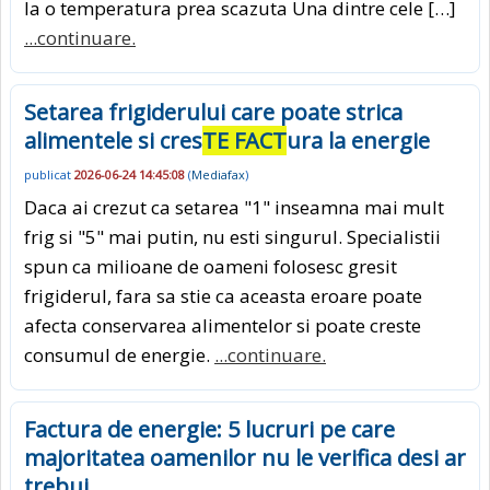
la o temperatura prea scazuta Una dintre cele […]
...continuare.
Setarea frigiderului care poate strica
alimentele si cres
TE FACT
ura la energie
publicat
2026-06-24 14:45:08
(
Mediafax
)
Daca ai crezut ca setarea "1" inseamna mai mult
frig si "5" mai putin, nu esti singurul. Specialistii
spun ca milioane de oameni folosesc gresit
frigiderul, fara sa stie ca aceasta eroare poate
afecta conservarea alimentelor si poate creste
consumul de energie.
...continuare.
Factura de energie: 5 lucruri pe care
majoritatea oamenilor nu le verifica desi ar
trebui