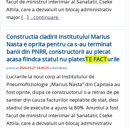
facut de ministrul interimar al Sanatatii, Cseke
Attila, care a dezvaluit un blocaj administrativ
major […]
...continuare.
Constructia cladirii Institutului Marius
Nasta e oprita pentru ca s-au terminat
banii din PNRR, constructorii au plecat
acasa fiindca statul nu plates
TE FACT
urile
publicat
2026-05-21 14:45:25
(
Libertatea
)
Lucrarile la noul corp al Institutului de
Pneumoftiziologie „Marius Nasta” din Capitala au
fost oprite, dupa ce constructorul s-a retras de pe
santier din cauza facturilor neplatite de stat, desi
stadiul de executie a ajuns la 80%. Anuntul a fost
facut de ministrul interimar al Sanatatii, Cseke
Attila, care a dezvaluit un blocaj administrativ