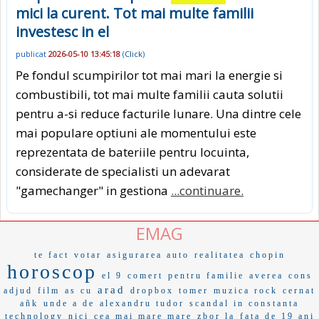
mici la curent. Tot mai multe familii
investesc in el
publicat
2026-05-10 13:45:18
(
Click
)
Pe fondul scumpirilor tot mai mari la energie si
combustibili, tot mai multe familii cauta solutii
pentru a-si reduce facturile lunare. Una dintre cele
mai populare optiuni ale momentului este
reprezentata de bateriile pentru locuinta,
considerate de specialisti un adevarat
"gamechanger" in gestiona
...continuare.
EMAG
te fact
votar
asigurarea auto
realitatea
chopin
horoscop
el 9
comert
pentru familie
averea
cons
arad
adjud
film
as cu
dropbox
tomer
muzica rock
cernat
añk
unde a de
alexandru tudor
scandal in constanta
technology
nici
cea mai mare mare
zbor la
fata de 19 ani