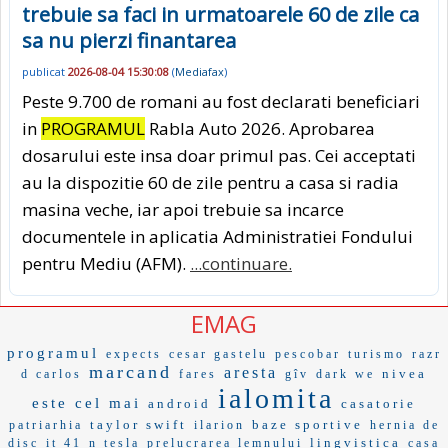
trebuie sa faci in urmatoarele 60 de zile ca
sa nu pierzi finantarea
publicat
2026-08-04 15:30:08
(
Mediafax
)
Peste 9.700 de romani au fost declarati beneficiari
in
PROGRAMUL
Rabla Auto 2026. Aprobarea
dosarului este insa doar primul pas. Cei acceptati
au la dispozitie 60 de zile pentru a casa si radia
masina veche, iar apoi trebuie sa incarce
documentele in aplicatia Administratiei Fondului
pentru Mediu (AFM).
...continuare.
EMAG
programul
expects
cesar gastelu
pescobar
turismo
razr
marcand
aresta
nivea
d carlos
fares
gîv
dark we
ialomita
este cel mai
android
casatorie
taylor swift
baze sportive
patriarhia
ilarion
hernia de
lingvistica
disc
it 41
n tesla
prelucrarea lemnului
casa