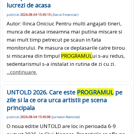
lucrezi de acasa
publicat
2026-08-04 15:45:15
(
Ziarul-Financiar
)
Autor: Ilinca Oniciuc Pentru multi angajati tineri,
munca de acasa inseamna mai putina miscare si
mai mult timp petrecut pe scaun in fata
monitorului. Pe masura ce deplasarile catre birou
si miscarea din timpul
PROGRAMUL
ui s-au redus,
sedentarismul s-a instalat in rutina de zi cu zi.
...continuare.
UNTOLD 2026. Care este
PROGRAMUL
pe
zile si la ce ora urca artistii pe scena
principala
publicat
2026-08-04 15:45:08
(
Jurnalul-National
)
O noua editie UNTOLD are loc in perioada 6-9