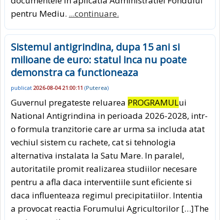
documentele in aplicatia Administratiei Fondului
pentru Mediu.
...continuare.
Sistemul antigrindina, dupa 15 ani si
milioane de euro: statul inca nu poate
demonstra ca functioneaza
publicat
2026-08-04 21:00:11
(
Puterea
)
Guvernul pregateste reluarea
PROGRAMUL
ui
National Antigrindina in perioada 2026-2028, intr-
o formula tranzitorie care ar urma sa includa atat
vechiul sistem cu rachete, cat si tehnologia
alternativa instalata la Satu Mare. In paralel,
autoritatile promit realizarea studiilor necesare
pentru a afla daca interventiile sunt eficiente si
daca influenteaza regimul precipitatiilor. Intentia
a provocat reactia Forumului Agricultorilor […]The