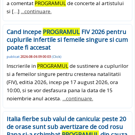
a comentat
PROGRAMUL
de concerte al artistului
si […]
...continuare.
Cand incepe
PROGRAMUL
FIV 2026 pentru
cuplurile infertile si femeile singure si cum
poate fi accesat
publicat
2026-08-06 09:00:03
(
Click
)
Inscrierile in
PROGRAMUL
de sustinere a cuplurilor
si a femeilor singure pentru cresterea natalitatii
(FIV), editia 2026, incep pe 17 august 2026, ora
10:00, si se vor desfasura pana la data de 15
noiembrie anul acesta.
...continuare.
Italia fierbe sub valul de canicula: peste 20
de orase sunt sub avertizare de cod rosu
Papa si-a schimbat
PROGRAMUL
din cauza