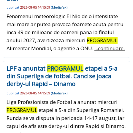
publicat
2026-08-05 14:15:09
(
Mediafax
)
Fenomenul meteorologic El Nio de o intensitate
mai mare ar putea provoca foamete acuta pentru
inca 49 de milioane de oameni pana la finalul
anului 2027, avertizeaza miercuri
PROGRAMUL
Alimentar Mondial, o agentie a ONU.
...continuare.
LPF a anuntat
PROGRAMUL
etapei a 5-a
din Superliga de fotbal. Cand se joaca
derby-ul Rapid – Dinamo
publicat
2026-08-05 14:15:09
(
Mediafax
)
Liga Profesionista de Fotbal a anuntat miercuri
PROGRAMUL
etapei a 5-a din Superliga Romaniei.
Runda se va disputa in perioada 14-17 august, iar
capul de afis este derby-ul dintre Rapid si Dinamo.