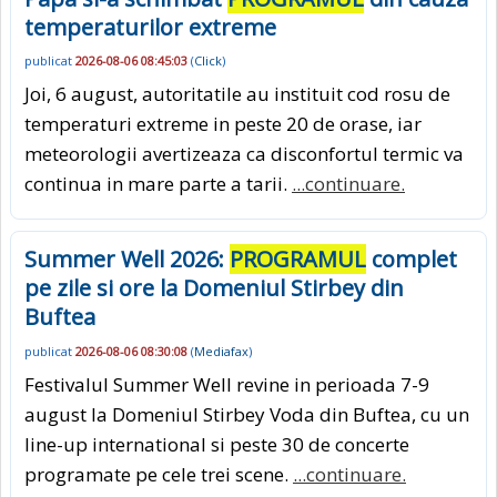
temperaturilor extreme
publicat
2026-08-06 08:45:03
(
Click
)
Joi, 6 august, autoritatile au instituit cod rosu de
temperaturi extreme in peste 20 de orase, iar
meteorologii avertizeaza ca disconfortul termic va
continua in mare parte a tarii.
...continuare.
Summer Well 2026:
PROGRAMUL
complet
pe zile si ore la Domeniul Stirbey din
Buftea
publicat
2026-08-06 08:30:08
(
Mediafax
)
Festivalul Summer Well revine in perioada 7-9
august la Domeniul Stirbey Voda din Buftea, cu un
line-up international si peste 30 de concerte
programate pe cele trei scene.
...continuare.