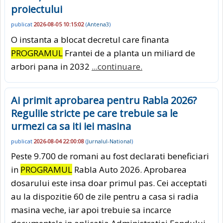
proiectului
publicat
2026-08-05 10:15:02
(
Antena3
)
O instanta a blocat decretul care finanta
PROGRAMUL
Frantei de a planta un miliard de
arbori pana in 2032
...continuare.
Ai primit aprobarea pentru Rabla 2026?
Regulile stricte pe care trebuie sa le
urmezi ca sa iti iei masina
publicat
2026-08-04 22:00:08
(
Jurnalul-National
)
Peste 9.700 de romani au fost declarati beneficiari
in
PROGRAMUL
Rabla Auto 2026. Aprobarea
dosarului este insa doar primul pas. Cei acceptati
au la dispozitie 60 de zile pentru a casa si radia
masina veche, iar apoi trebuie sa incarce