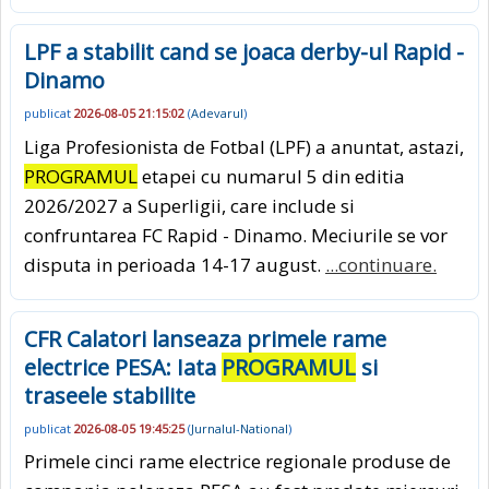
LPF a stabilit cand se joaca derby-ul Rapid -
Dinamo
publicat
2026-08-05 21:15:02
(
Adevarul
)
Liga Profesionista de Fotbal (LPF) a anuntat, astazi,
PROGRAMUL
etapei cu numarul 5 din editia
2026/2027 a Superligii, care include si
confruntarea FC Rapid - Dinamo. Meciurile se vor
disputa in perioada 14-17 august.
...continuare.
CFR Calatori lanseaza primele rame
electrice PESA: Iata
PROGRAMUL
si
traseele stabilite
publicat
2026-08-05 19:45:25
(
Jurnalul-National
)
Primele cinci rame electrice regionale produse de