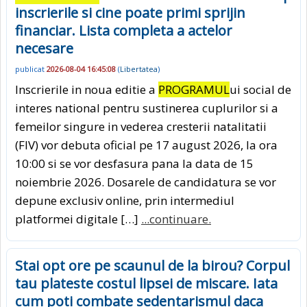
inscrierile si cine poate primi sprijin
financiar. Lista completa a actelor
necesare
publicat
2026-08-04 16:45:08
(
Libertatea
)
Inscrierile in noua editie a
PROGRAMUL
ui social de
interes national pentru sustinerea cuplurilor si a
femeilor singure in vederea cresterii natalitatii
(FIV) vor debuta oficial pe 17 august 2026, la ora
10:00 si se vor desfasura pana la data de 15
noiembrie 2026. Dosarele de candidatura se vor
depune exclusiv online, prin intermediul
platformei digitale […]
...continuare.
Stai opt ore pe scaunul de la birou? Corpul
tau plateste costul lipsei de miscare. Iata
cum poti combate sedentarismul daca