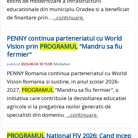
extins de modernizare a infrastructurii
educationale din municipiu Oradea si a beneficiat
de finantare prin...
...continuare.
PENNY continua parteneriatul cu World
Vision prin
PROGRAMUL
"Mandru sa fiu
fermier"
publicat
2026-08-04 18:15:08
(
Mediafax
)
PENNY Romania continua parteneriatul cu World
Vision Romania si sustine, in anul scolar 2026-
2027,
PROGRAMUL
"Mandru sa fiu fermier", o
initiativa care contribuie la dezvoltarea educatiei
agricole si la pregatirea noilor generatii de
specialisti din domeniu.
...continuare.
PROGRAMUL
National FIV 2026: Cand incep