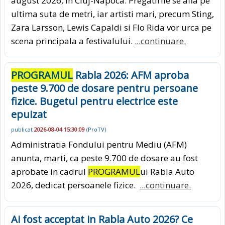
august 2026, in Cluj-Napoca. Pregatirile se afla pe
ultima suta de metri, iar artisti mari, precum Sting,
Zara Larsson, Lewis Capaldi si Flo Rida vor urca pe
scena principala a festivalului.
...continuare.
PROGRAMUL
Rabla 2026: AFM aproba
peste 9.700 de dosare pentru persoane
fizice. Bugetul pentru electrice este
epuizat
publicat
2026-08-04 15:30:09
(
ProTV
)
Administratia Fondului pentru Mediu (AFM)
anunta, marti, ca peste 9.700 de dosare au fost
aprobate in cadrul
PROGRAMUL
ui Rabla Auto
2026, dedicat persoanele fizice.
...continuare.
Ai fost acceptat in Rabla Auto 2026? Ce