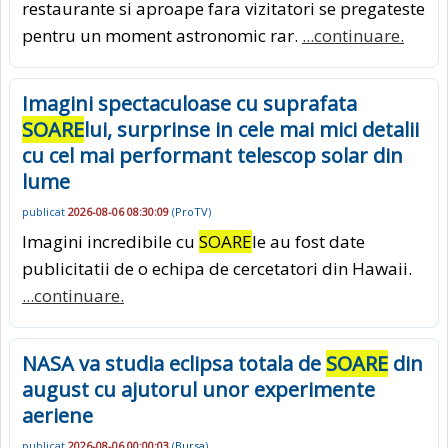
restaurante si aproape fara vizitatori se pregateste
pentru un moment astronomic rar.
...continuare.
Imagini spectaculoase cu suprafata
SOARE
lui, surprinse in cele mai mici detalii
cu cel mai performant telescop solar din
lume
publicat
2026-08-06 08:30:09
(
ProTV
)
Imagini incredibile cu
SOARE
le au fost date
publicitatii de o echipa de cercetatori din Hawaii.
...continuare.
NASA va studia eclipsa totala de
SOARE
din
august cu ajutorul unor experimente
aeriene
publicat
2026-08-06 00:00:03
(
Bursa
)