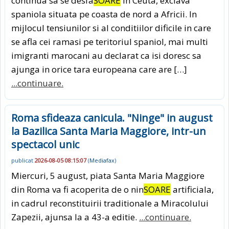
continua sa se desfa
SOARE
in Ceuta, exclava
spaniola situata pe coasta de nord a Africii. In
mijlocul tensiunilor si al conditiilor dificile in care
se afla cei ramasi pe teritoriul spaniol, mai multi
imigranti marocani au declarat ca isi doresc sa
ajunga in orice tara europeana care are […]
...continuare.
Roma sfideaza canicula. "Ninge" in august
la Bazilica Santa Maria Maggiore, intr-un
spectacol unic
publicat
2026-08-05 08:15:07
(
Mediafax
)
Miercuri, 5 august, piata Santa Maria Maggiore
din Roma va fi acoperita de o nin
SOARE
artificiala,
in cadrul reconstituirii traditionale a Miracolului
Zapezii, ajunsa la a 43-a editie.
...continuare.