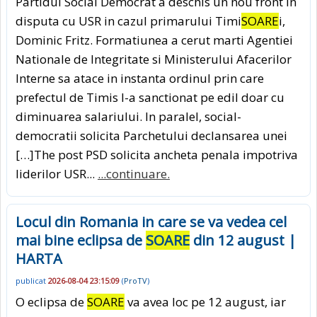
Partidul Social Democrat a deschis un nou front in
disputa cu USR in cazul primarului Timi
SOARE
i,
Dominic Fritz. Formatiunea a cerut marti Agentiei
Nationale de Integritate si Ministerului Afacerilor
Interne sa atace in instanta ordinul prin care
prefectul de Timis l-a sanctionat pe edil doar cu
diminuarea salariului. In paralel, social-
democratii solicita Parchetului declansarea unei
[…]The post PSD solicita ancheta penala impotriva
liderilor USR...
...continuare.
Locul din Romania in care se va vedea cel
mai bine eclipsa de
SOARE
din 12 august |
HARTA
publicat
2026-08-04 23:15:09
(
ProTV
)
O eclipsa de
SOARE
va avea loc pe 12 august, iar