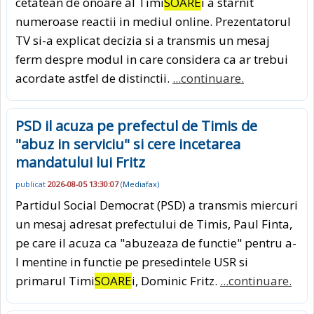
cetatean de onoare al Timi
SOARE
i a starnit
numeroase reactii in mediul online. Prezentatorul
TV si-a explicat decizia si a transmis un mesaj
ferm despre modul in care considera ca ar trebui
acordate astfel de distinctii.
...continuare.
PSD il acuza pe prefectul de Timis de
"abuz in serviciu" si cere incetarea
mandatului lui Fritz
publicat
2026-08-05 13:30:07
(
Mediafax
)
Partidul Social Democrat (PSD) a transmis miercuri
un mesaj adresat prefectului de Timis, Paul Finta,
pe care il acuza ca "abuzeaza de functie" pentru a-
l mentine in functie pe presedintele USR si
primarul Timi
SOARE
i, Dominic Fritz.
...continuare.