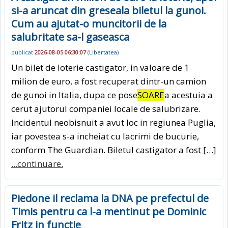
si-a aruncat din greseala biletul la gunoi.
Cum au ajutat-o muncitorii de la
salubritate sa-l gaseasca
publicat
2026-08-05 06:30:07
(
Libertatea
)
Un bilet de loterie castigator, in valoare de 1
milion de euro, a fost recuperat dintr-un camion
de gunoi in Italia, dupa ce pose
SOARE
a acestuia a
cerut ajutorul companiei locale de salubrizare.
Incidentul neobisnuit a avut loc in regiunea Puglia,
iar povestea s-a incheiat cu lacrimi de bucurie,
conform The Guardian. Biletul castigator a fost […]
...continuare.
Piedone il reclama la DNA pe prefectul de
Timis pentru ca l-a mentinut pe Dominic
Fritz in functie