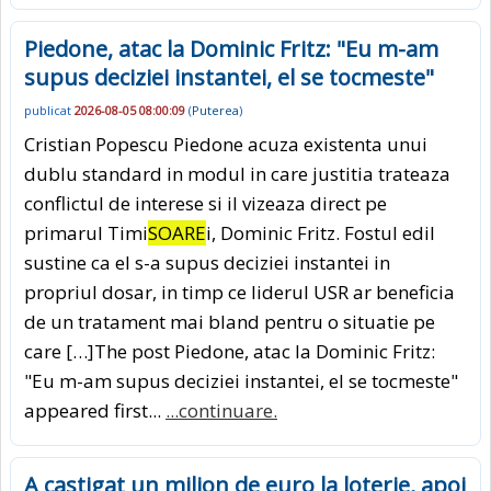
Piedone, atac la Dominic Fritz: "Eu m-am
supus deciziei instantei, el se tocmeste"
publicat
2026-08-05 08:00:09
(
Puterea
)
Cristian Popescu Piedone acuza existenta unui
dublu standard in modul in care justitia trateaza
conflictul de interese si il vizeaza direct pe
primarul Timi
SOARE
i, Dominic Fritz. Fostul edil
sustine ca el s-a supus deciziei instantei in
propriul dosar, in timp ce liderul USR ar beneficia
de un tratament mai bland pentru o situatie pe
care […]The post Piedone, atac la Dominic Fritz:
"Eu m-am supus deciziei instantei, el se tocmeste"
appeared first...
...continuare.
A castigat un milion de euro la loterie, apoi