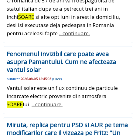
O romanca de 57 de ani va fi despagubita de
statul italian,dupa ce a petrecut trei ani in
inchi
SOARE
si alte opt luni in arest la domiciliu,
desi isi executase deja pedeapsa in Romania
pentru aceleasi fapte
...continuare.
Fenomenul invizibil care poate avea
asupra Pamantului. Cum ne afecteaza
vantul solar
publicat
2026-08-05 12:45:03
(
Click
)
Vantul solar este un flux continuu de particule
incarcate electric provenite din atmosfera
SOARE
lui.
...continuare.
Miruta, replica pentru PSD si AUR pe tema
modificarilor care il vizeaza pe Fritz: "Un