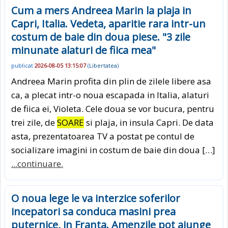
Cum a mers Andreea Marin la plaja in
Capri, Italia. Vedeta, aparitie rara intr-un
costum de baie din doua piese. "3 zile
minunate alaturi de fiica mea"
publicat
2026-08-05 13:15:07
(
Libertatea
)
Andreea Marin profita din plin de zilele libere asa
ca, a plecat intr-o noua escapada in Italia, alaturi
de fiica ei, Violeta. Cele doua se vor bucura, pentru
trei zile, de
SOARE
si plaja, in insula Capri. De data
asta, prezentatoarea TV a postat pe contul de
socializare imagini in costum de baie din doua […]
...continuare.
O noua lege le va interzice soferilor
incepatori sa conduca masini prea
puternice, in Franta. Amenzile pot ajunge