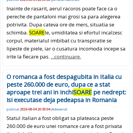
Inainte de rasarit, aerul racoros poate face ca o
pereche de pantaloni mai grosi sa para alegerea
potrivita. Dupa cateva ore de mers, situatia se
schimba.
SOARE
le, umiditatea si efortul incalzesc
corpul, materialul imbibat cu transpiratie se
lipeste de piele, iar o cusatura incomoda incepe sa
irite la fiecare pas.
...continuare.
O romanca a fost despagubita in Italia cu
peste 260.000 de euro, dupa ce a stat
aproape trei ani in inchi
SOARE
pe nedrept:
isi executase deja pedeapsa in Romania
publicat
2026-08-04 20:30:04
(
Adevarul
)
Statul italian a fost obligat sa plateasca peste
260.000 de euro unei romance care a fost privata