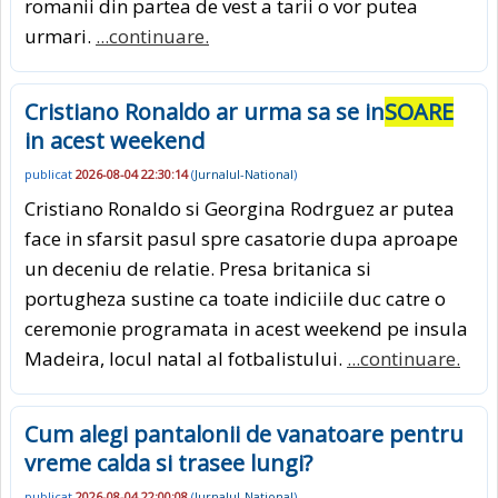
romanii din partea de vest a tarii o vor putea
urmari.
...continuare.
Cristiano Ronaldo ar urma sa se in
SOARE
in acest weekend
publicat
2026-08-04 22:30:14
(
Jurnalul-National
)
Cristiano Ronaldo si Georgina Rodrguez ar putea
face in sfarsit pasul spre casatorie dupa aproape
un deceniu de relatie. Presa britanica si
portugheza sustine ca toate indiciile duc catre o
ceremonie programata in acest weekend pe insula
Madeira, locul natal al fotbalistului.
...continuare.
Cum alegi pantalonii de vanatoare pentru
vreme calda si trasee lungi?
publicat
2026-08-04 22:00:08
(
Jurnalul-National
)