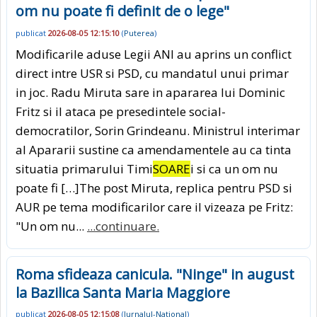
om nu poate fi definit de o lege"
publicat
2026-08-05 12:15:10
(
Puterea
)
Modificarile aduse Legii ANI au aprins un conflict
direct intre USR si PSD, cu mandatul unui primar
in joc. Radu Miruta sare in apararea lui Dominic
Fritz si il ataca pe presedintele social-
democratilor, Sorin Grindeanu. Ministrul interimar
al Apararii sustine ca amendamentele au ca tinta
situatia primarului Timi
SOARE
i si ca un om nu
poate fi […]The post Miruta, replica pentru PSD si
AUR pe tema modificarilor care il vizeaza pe Fritz:
"Un om nu...
...continuare.
Roma sfideaza canicula. "Ninge" in august
la Bazilica Santa Maria Maggiore
publicat
2026-08-05 12:15:08
(
Jurnalul-National
)