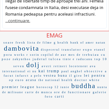
ilegal de libertate timp de aproape trei ani. Femeia
fusese condamnata in Italia, desi executase deja in
Romania pedeapsa pentru aceleasi infractiuni.
...continuare.
EMAG
soare
fresh
lista de filme
g health
bank of amer
natan
dambovita
translator
expo
dispecerul
etanol
pora
trebuiau
cu
works r
sorin copilul de aur
mes de
poze
judetul tulcea
top 10
zakynthos
tinte e
raducanu
dolj
seven
averi
retineri
locotenent
ava
kai trump
obiective
a
international
ei nu
paul anghel
lei pentru
facut infarct
vestea buna
il giro
a pelo
op euro
acasa
doctor
white
the national health
buddha
premier league
horoscop 12 iunie
nunta
ore de functionare
galerie
de milioane
carte de munca
foto
carti