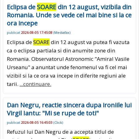
Eclipsa de
SOARE
din 12 august, vizibila din
Romania. Unde se vede cel mai bine si la ce
ora incepe
publicat
2026-08-05 17:45:08
(
Mediafax
)
Eclipsa de
SOARE
din 12 august va putea fi vazuta
ca o eclipsa partiala si din anumite zone din
Romania. Observatorul Astronomic "Amiral Vasile
Urseanu" a anuntat unde fenomenul va fi cel mai
vizibil si la ce ora va incepe in diferite regiuni ale
tarii.
...continuare.
Dan Negru, reactie sincera dupa ironiile lui
Virgil Iantu: "Mi se rupe de toti"
publicat
2026-08-05 16:45:03
(
Click
)
Refuzul lui Dan Negru de a accepta titlul de