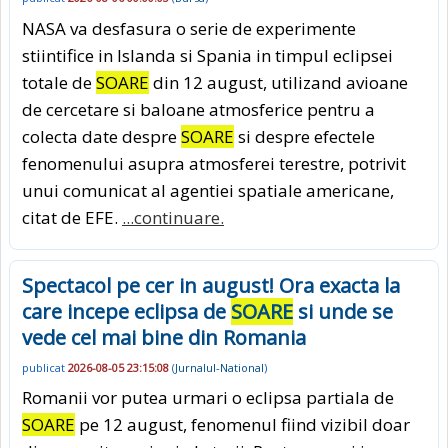
NASA va desfasura o serie de experimente
stiintifice in Islanda si Spania in timpul eclipsei
totale de
SOARE
din 12 august, utilizand avioane
de cercetare si baloane atmosferice pentru a
colecta date despre
SOARE
si despre efectele
fenomenului asupra atmosferei terestre, potrivit
unui comunicat al agentiei spatiale americane,
citat de EFE.
...continuare.
Spectacol pe cer in august! Ora exacta la
care incepe eclipsa de
SOARE
si unde se
vede cel mai bine din Romania
publicat
2026-08-05 23:15:08
(
Jurnalul-National
)
Romanii vor putea urmari o eclipsa partiala de
SOARE
pe 12 august, fenomenul fiind vizibil doar