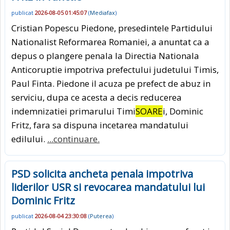
publicat
2026-08-05 01:45:07
(
Mediafax
)
Cristian Popescu Piedone, presedintele Partidului
Nationalist Reformarea Romaniei, a anuntat ca a
depus o plangere penala la Directia Nationala
Anticoruptie impotriva prefectului judetului Timis,
Paul Finta. Piedone il acuza pe prefect de abuz in
serviciu, dupa ce acesta a decis reducerea
indemnizatiei primarului Timi
SOARE
i, Dominic
Fritz, fara sa dispuna incetarea mandatului
edilului.
...continuare.
PSD solicita ancheta penala impotriva
liderilor USR si revocarea mandatului lui
Dominic Fritz
publicat
2026-08-04 23:30:08
(
Puterea
)