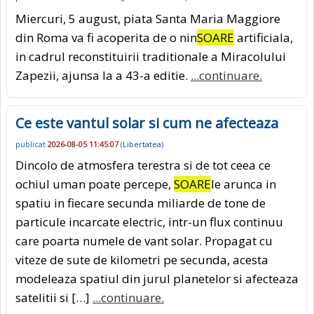
Miercuri, 5 august, piata Santa Maria Maggiore
din Roma va fi acoperita de o nin
SOARE
artificiala,
in cadrul reconstituirii traditionale a Miracolului
Zapezii, ajunsa la a 43-a editie.
...continuare.
Ce este vantul solar si cum ne afecteaza
publicat
2026-08-05 11:45:07
(
Libertatea
)
Dincolo de atmosfera terestra si de tot ceea ce
ochiul uman poate percepe,
SOARE
le arunca in
spatiu in fiecare secunda miliarde de tone de
particule incarcate electric, intr-un flux continuu
care poarta numele de vant solar. Propagat cu
viteze de sute de kilometri pe secunda, acesta
modeleaza spatiul din jurul planetelor si afecteaza
satelitii si […]
...continuare.