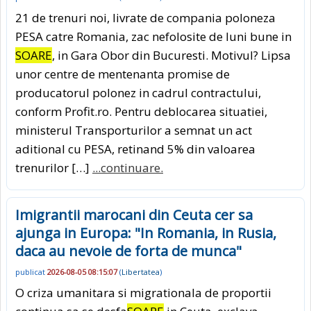
21 de trenuri noi, livrate de compania poloneza
PESA catre Romania, zac nefolosite de luni bune in
SOARE
, in Gara Obor din Bucuresti. Motivul? Lipsa
unor centre de mentenanta promise de
producatorul polonez in cadrul contractului,
conform Profit.ro. Pentru deblocarea situatiei,
ministerul Transporturilor a semnat un act
aditional cu PESA, retinand 5% din valoarea
trenurilor […]
...continuare.
Imigrantii marocani din Ceuta cer sa
ajunga in Europa: "In Romania, in Rusia,
daca au nevoie de forta de munca"
publicat
2026-08-05 08:15:07
(
Libertatea
)
O criza umanitara si migrationala de proportii