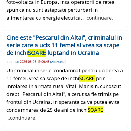
fotovoltaica in Europa, insa operatorii de retea
spun ca nu sunt asteptate perturbari in
alimentarea cu energie electrica.
...continuare.
Cine este "Pescarul din Altai", criminalul in
serie care a ucis 11 femei si vrea sa scape
de inchi
SOARE
luptand in Ucraina
publicat
2026-08-05 19:00:43
(
Adevarul
)
Un criminal in serie, condamnat pentru uciderea a
11 femei. vrea sa scape de inchi
SOARE
prin
inrolarea in armata rusa. Vitali Manisin, cunoscut
drept "Pescarul din Altai", a cerut sa fie trimis pe
frontul din Ucraina, in speranta ca va putea evita
condamnarea de 25 de ani de inchi
SOARE
.
...continuare.