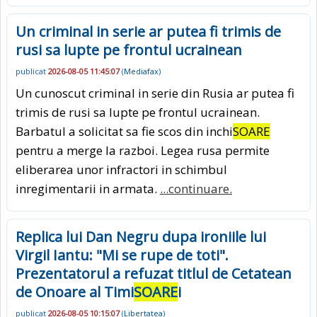
Un criminal in serie ar putea fi trimis de
rusi sa lupte pe frontul ucrainean
publicat
2026-08-05 11:45:07
(
Mediafax
)
Un cunoscut criminal in serie din Rusia ar putea fi
trimis de rusi sa lupte pe frontul ucrainean.
Barbatul a solicitat sa fie scos din inchi
SOARE
pentru a merge la razboi. Legea rusa permite
eliberarea unor infractori in schimbul
inregimentarii in armata.
...continuare.
Replica lui Dan Negru dupa ironiile lui
Virgil Iantu: "Mi se rupe de toti".
Prezentatorul a refuzat titlul de Cetatean
de Onoare al Timi
SOARE
i
publicat
2026-08-05 10:15:07
(
Libertatea
)