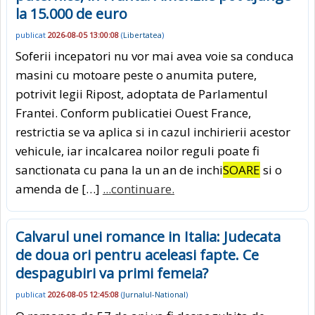
la 15.000 de euro
publicat
2026-08-05 13:00:08
(
Libertatea
)
Soferii incepatori nu vor mai avea voie sa conduca
masini cu motoare peste o anumita putere,
potrivit legii Ripost, adoptata de Parlamentul
Frantei. Conform publicatiei Ouest France,
restrictia se va aplica si in cazul inchirierii acestor
vehicule, iar incalcarea noilor reguli poate fi
sanctionata cu pana la un an de inchi
SOARE
si o
amenda de […]
...continuare.
Calvarul unei romance in Italia: Judecata
de doua ori pentru aceleasi fapte. Ce
despagubiri va primi femeia?
publicat
2026-08-05 12:45:08
(
Jurnalul-National
)