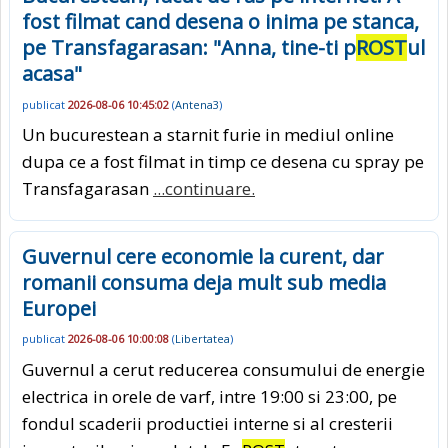
fost filmat cand desena o inima pe stanca,
pe Transfagarasan: "Anna, tine-ti p
ROST
ul
acasa"
publicat
2026-08-06 10:45:02
(
Antena3
)
Un bucurestean a starnit furie in mediul online
dupa ce a fost filmat in timp ce desena cu spray pe
Transfagarasan
...continuare.
Guvernul cere economie la curent, dar
romanii consuma deja mult sub media
Europei
publicat
2026-08-06 10:00:08
(
Libertatea
)
Guvernul a cerut reducerea consumului de energie
electrica in orele de varf, intre 19:00 si 23:00, pe
fondul scaderii productiei interne si al cresterii