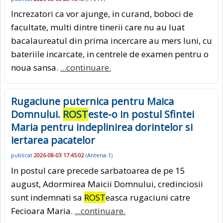
Increzatori ca vor ajunge, in curand, boboci de
facultate, multi dintre tinerii care nu au luat
bacalaureatul din prima incercare au mers luni, cu
bateriile incarcate, in centrele de examen pentru o
noua sansa.
...continuare.
Rugaciune puternica pentru Maica
Domnului.
ROST
este-o in postul Sfintei
Maria pentru indeplinirea dorintelor si
iertarea pacatelor
publicat
2026-08-03 17:45:02
(
Antena-1
)
In postul care precede sarbatoarea de pe 15
august, Adormirea Maicii Domnului, credinciosii
sunt indemnati sa
ROST
easca rugaciuni catre
Fecioara Maria.
...continuare.