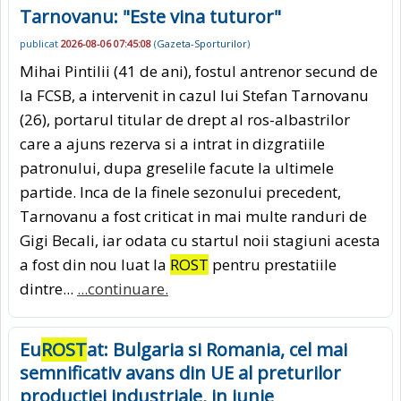
Tarnovanu: "Este vina tuturor"
publicat
2026-08-06 07:45:08
(
Gazeta-Sporturilor
)
Mihai Pintilii (41 de ani), fostul antrenor secund de
la FCSB, a intervenit in cazul lui Stefan Tarnovanu
(26), portarul titular de drept al ros-albastrilor
care a ajuns rezerva si a intrat in dizgratiile
patronului, dupa greselile facute la ultimele
partide. Inca de la finele sezonului precedent,
Tarnovanu a fost criticat in mai multe randuri de
Gigi Becali, iar odata cu startul noii stagiuni acesta
a fost din nou luat la
ROST
pentru prestatiile
dintre...
...continuare.
Eu
ROST
at: Bulgaria si Romania, cel mai
semnificativ avans din UE al preturilor
productiei industriale, in iunie