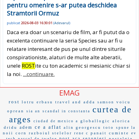
pentru omenire s-ar putea deschidea
Stramtorii Ormuz
publicat
2026-08-03 16:30:01
(
Adevarul
)
Daca era doar un scenariu de film, ar fi putut da o
excelenta continuare la seria Species sau ar fi u
relatare interesant de pus pe unul dintre siturile
conspirationiste, alaturi de multe alte aberatii,
unele
ROST
ite cu ton academic si mesianic chiar si
la noi.
...continuare.
EMAG
rost
lotru
erbasu
travel and
adda
voicu
samson
curtea de
oprean
sia an
scandal in constanta
arges
globallogic
alorica
ciudad de mexico a
ce a aflat
dridu
adem
alin georgescu
toto
spune la
noii
corn
razboiul stelelor
panait
cuminte
rene c
ev
post aca
sezonieri
nostalgia
tech
parcul de
twelve