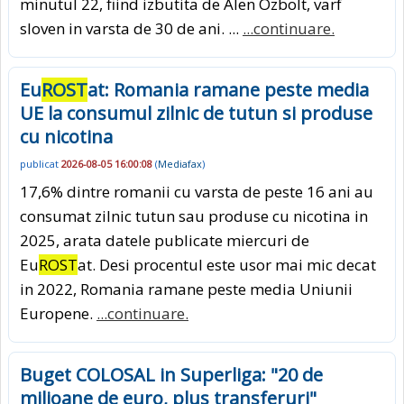
minutul 22, fiind izbutita de Alen Ozbolt, varf
sloven in varsta de 30 de ani. ...
...continuare.
Eu
ROST
at: Romania ramane peste media
UE la consumul zilnic de tutun si produse
cu nicotina
publicat
2026-08-05 16:00:08
(
Mediafax
)
17,6% dintre romanii cu varsta de peste 16 ani au
consumat zilnic tutun sau produse cu nicotina in
2025, arata datele publicate miercuri de
Eu
ROST
at. Desi procentul este usor mai mic decat
in 2022, Romania ramane peste media Uniunii
Europene.
...continuare.
Buget COLOSAL in Superliga: "20 de
milioane de euro, plus transferuri"