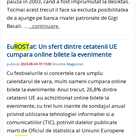
pauza in 2003, cand a fost imprumutat la Besiktas.
Tocmai acest trecut il face sa excluda posibilitatea
de a ajunge pe banca rivalei patronate de Gigi
Becali. ...
...continuare.
Eu
ROST
at: Un sfert dintre cetatenii UE
cumpara online bilete la evenimente
publicat
2026-08-04 19:15:08
(
Income-Magazine
)
Cu festivalurile si concertele care umplu
calendarul de vara, multi oameni cumpara online
bilete la evenimente. Anul trecut, 26,8% dintre
cetatenii UE au achizitionat online bilete la
evenimente, cu trei luni inainte de sondajul anual
privind utilizarea tehnologiei informatiei si a
comunicatiilor (TIC), potrivit datelor publicate
marti de Oficiul de statistica al Uniunii Europene