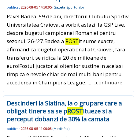
publicat
2026-08-05 14:30:05
(
Gazeta-Sporturilor
)
Pavel Badea, 59 de ani, directorul Clubului Sportiv
Universitatea Craiova, a vorbit astazi, la GSP Live,
despre bugetul campioanei Romaniei pentru
sezonul '26-'27.Badea a
ROST
it sume exacte,
afirmand ca bugetul operational al Craiovei, fara
transferuri, se ridica la 20 de milioane de
euro!Fostul jucator al oltenilor sustine in acelasi
timp ca e nevoie chiar de mai multi bani pentru
accederea in Champions League. ...
...continuare.
Descinderi la Slatina, la o grupare care a
obligat tinere sa se p
ROST
itueze si a
perceput dobanzi de 30% la camata
publicat
2026-08-05 11:00:08
(
Mediafax
)