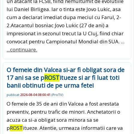
un atacant la FCSB, fiind nemultumit de evolutiile
lui Daniel Birligea. Iar o tinta este Jovo Lukic, asa
cum a declarat imediat dupa meciul cu Farul, 2-
2.Atacantul bosniac Jovo Lukic (27 de ani) a
impresionat in sezonul trecut la U Cluj, fiind chiar
convocat pentru Campionatul Mondial din SUA. ...
...continuare.
O femeie din Valcea si-ar fi obligat sora de
17 ani sa se p
ROST
itueze si ar fi luat toti
banii obtinuti de pe urma fetei
publicat
2026-08-04 08:00:41
(
ProTV
)
O femeie de 35 de ani din Valcea a fost arestata
preventiv, pentru trafic de minori. Anchetatorii o
acuza ca si-a obligat sora minora sa se
p
ROST
itueze. Atentie, urmeaza informatii care va