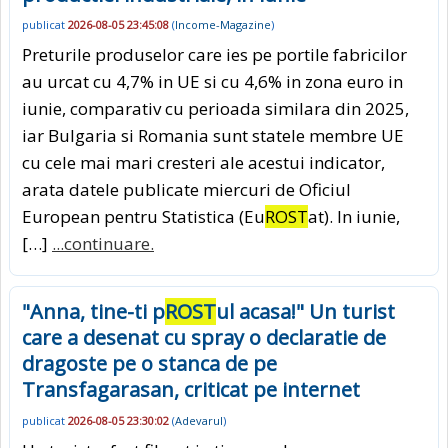
publicat
2026-08-05 23:45:08
(
Income-Magazine
)
Preturile produselor care ies pe portile fabricilor
au urcat cu 4,7% in UE si cu 4,6% in zona euro in
iunie, comparativ cu perioada similara din 2025,
iar Bulgaria si Romania sunt statele membre UE
cu cele mai mari cresteri ale acestui indicator,
arata datele publicate miercuri de Oficiul
European pentru Statistica (Eu
ROST
at). In iunie,
[…]
...continuare.
"Anna, tine-ti p
ROST
ul acasa!" Un turist
care a desenat cu spray o declaratie de
dragoste pe o stanca de pe
Transfagarasan, criticat pe internet
publicat
2026-08-05 23:30:02
(
Adevarul
)