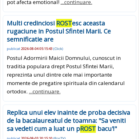
pot afecta emotional!
...continuare.
Multi credinciosi
ROST
esc aceasta
rugaciune in Postul Sfintei Marii. Ce
semnificatie are
publicat
2026-08-04 05:15:43
(
Click
)
Postul Adormirii Maicii Domnului, cunoscut in
traditia populara drept Postul Sfintei Marii,
reprezinta unul dintre cele mai importante
momente de pregatire spirituala din calendarul
ortodox.
...continuare.
Replica unui elev inainte de proba decisiva
de la bacalaureatul de toamna: "Sa veniti
sa vedeti cum a luat un p
ROST
bacu'!"
publicat
2026-08-03 20:15:10
(
ProTV
)