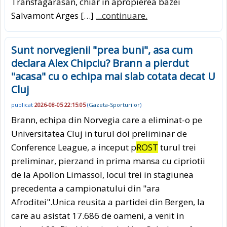
Transfagarasan, chiar in apropierea bazei
Salvamont Arges […]
...continuare.
Sunt norvegienii "prea buni", asa cum
declara Alex Chipciu? Brann a pierdut
"acasa" cu o echipa mai slab cotata decat U
Cluj
publicat
2026-08-05 22:15:05
(
Gazeta-Sporturilor
)
Brann, echipa din Norvegia care a eliminat-o pe
Universitatea Cluj in turul doi preliminar de
Conference League, a inceput p
ROST
turul trei
preliminar, pierzand in prima mansa cu cipriotii
de la Apollon Limassol, locul trei in stagiunea
precedenta a campionatului din "ara
Afroditei".Unica reusita a partidei din Bergen, la
care au asistat 17.686 de oameni, a venit in