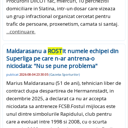
Procurorii DIICOT fac, miercuri, 10 perchezitii
domiciliare in Slatina, intr-un dosar care vizeaza
un grup infractional organizat cercetat pentru
trafic de persoane, proxenetism, camata si santaj.
...continuare.
Maldarasanu a
ROST
it numele echipei din
Superliga pe care n-ar antrena-o
niciodata: "Nu se pune problema"
publicat
2026-08-04 23:30:05
(
Gazeta-Sporturilor
)
Marius Maldarasanu (51 de ani), tehnician liber de
contract dupa despartirea de Hermannstadt, in
decembrie 2025, a declarat ca nu ar accepta
niciodata sa antreneze FCSB.Fostul mijlocas este
unul dintre simbolurile Rapidului, club pentru
care a evoluat intre 1998 si 2008, cu o scurta