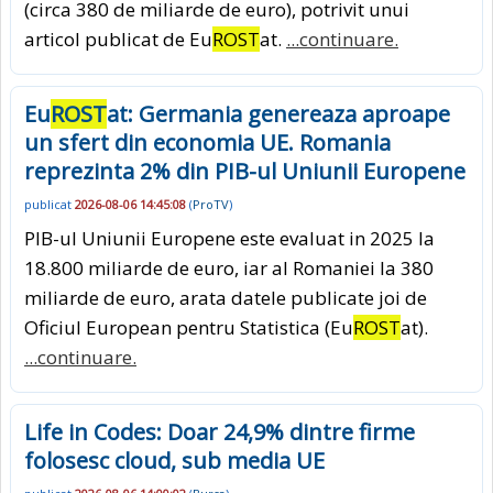
(circa 380 de miliarde de euro), potrivit unui
articol publicat de Eu
ROST
at.
...continuare.
Eu
ROST
at: Germania genereaza aproape
un sfert din economia UE. Romania
reprezinta 2% din PIB-ul Uniunii Europene
publicat
2026-08-06 14:45:08
(
ProTV
)
PIB-ul Uniunii Europene este evaluat in 2025 la
18.800 miliarde de euro, iar al Romaniei la 380
miliarde de euro, arata datele publicate joi de
Oficiul European pentru Statistica (Eu
ROST
at).
...continuare.
Life in Codes: Doar 24,9% dintre firme
folosesc cloud, sub media UE