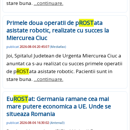
stare buna.
...continuare.
Primele doua operatii de p
ROST
ata
asistate robotic, realizate cu succes la
Miercurea Ciuc
publicat
2026-08-06 20:45:07
(
Mediafax
)
Joi, Spitalul Judetean de Urgenta Miercurea Ciuc a
anuntat ca s-au realizat cu succes primele operatii
de p
ROST
ata asistate robotic. Pacientii sunt in
stare buna.
...continuare.
Eu
ROST
at: Germania ramane cea mai
mare putere economica a UE. Unde se
situeaza Romania
publicat
2026-08-06 16:30:02
(
Antena3
)