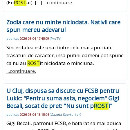
(Eu
ROST
at). […]
...continuare.
Zodia care nu minte niciodata. Nativii care
spun mereu adevarul
publicat
2026-08-04 17:45:09
(
ProTV
)
Sinceritatea este una dintre cele mai apreciate
trasaturi de caracter, insa putini oameni pot spune
ca nu au
ROST
it niciodata o minciuna.
...continuare.
U Cluj, dispusa sa discute cu FCSB pentru
Lukic: "Pentru suma asta, negociem" Gigi
Becali, socat de pret: "Nu sunt p
ROST
!"
publicat
2026-08-04 13:15:06
(
Gazeta-Sporturilor
)
Gigi Becali, patronul FCSB, e hotarat sa mai aduca