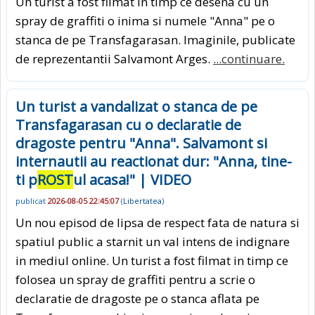
Un turist a fost filmat in timp ce desena cu un
spray de graffiti o inima si numele "Anna" pe o
stanca de pe Transfagarasan. Imaginile, publicate
de reprezentantii Salvamont Arges.
...continuare.
Un turist a vandalizat o stanca de pe
Transfagarasan cu o declaratie de
dragoste pentru "Anna". Salvamont si
internautii au reactionat dur: "Anna, tine-
ti p
ROST
ul acasa!" | VIDEO
publicat
2026-08-05 22:45:07
(
Libertatea
)
Un nou episod de lipsa de respect fata de natura si
spatiul public a starnit un val intens de indignare
in mediul online. Un turist a fost filmat in timp ce
folosea un spray de graffiti pentru a scrie o
declaratie de dragoste pe o stanca aflata pe