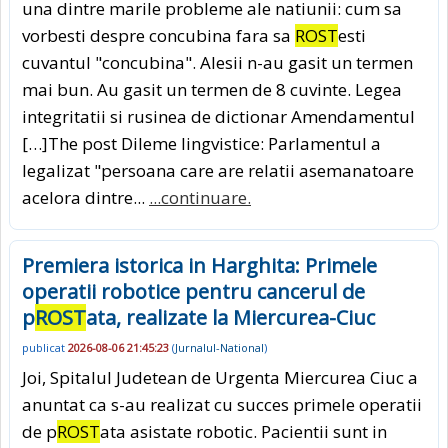
una dintre marile probleme ale natiunii: cum sa
vorbesti despre concubina fara sa
ROST
esti
cuvantul "concubina". Alesii n-au gasit un termen
mai bun. Au gasit un termen de 8 cuvinte. Legea
integritatii si rusinea de dictionar Amendamentul
[…]The post Dileme lingvistice: Parlamentul a
legalizat "persoana care are relatii asemanatoare
acelora dintre...
...continuare.
Premiera istorica in Harghita: Primele
operatii robotice pentru cancerul de
p
ROST
ata, realizate la Miercurea-Ciuc
publicat
2026-08-06 21:45:23
(
Jurnalul-National
)
Joi, Spitalul Judetean de Urgenta Miercurea Ciuc a
anuntat ca s-au realizat cu succes primele operatii
de p
ROST
ata asistate robotic. Pacientii sunt in