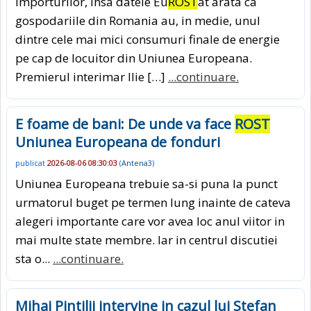
importurilor, insa datele Eu
ROST
at arata ca
gospodariile din Romania au, in medie, unul
dintre cele mai mici consumuri finale de energie
pe cap de locuitor din Uniunea Europeana.
Premierul interimar Ilie […]
...continuare.
E foame de bani: De unde va face
ROST
Uniunea Europeana de fonduri
publicat
2026-08-06 08:30:03
(
Antena3
)
Uniunea Europeana trebuie sa-si puna la punct
urmatorul buget pe termen lung inainte de cateva
alegeri importante care vor avea loc anul viitor in
mai multe state membre. Iar in centrul discutiei
sta o...
...continuare.
Mihai Pintilii intervine in cazul lui Stefan