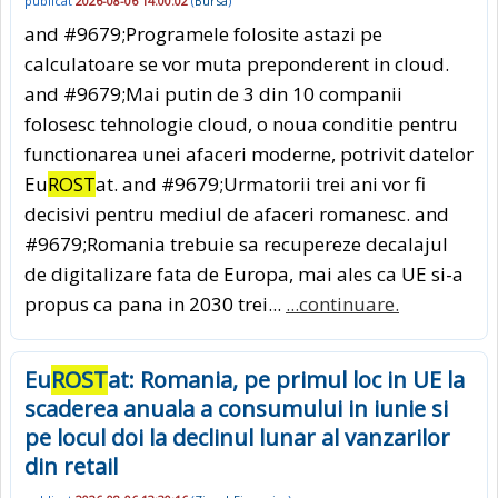
publicat
2026-08-06 14:00:02
(
Bursa
)
and #9679;Programele folosite astazi pe
calculatoare se vor muta preponderent in cloud.
and #9679;Mai putin de 3 din 10 companii
folosesc tehnologie cloud, o noua conditie pentru
functionarea unei afaceri moderne, potrivit datelor
Eu
ROST
at. and #9679;Urmatorii trei ani vor fi
decisivi pentru mediul de afaceri romanesc. and
#9679;Romania trebuie sa recupereze decalajul
de digitalizare fata de Europa, mai ales ca UE si-a
propus ca pana in 2030 trei...
...continuare.
Eu
ROST
at: Romania, pe primul loc in UE la
scaderea anuala a consumului in iunie si
pe locul doi la declinul lunar al vanzarilor
din retail