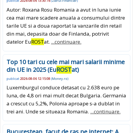
publicat
2026-08-06 13:30:16
(
Ziarul-Financiar
)
Autor: Roxana Rosu Romania a avut in luna iunie
cea mai mare scadere anuala a consumului dintre
tarile UE si a doua raportat la vanzarile din retail
din mai, depasita doar de Finlanda, potrivit
datelor Eu
ROST
at.
...continuare.
Top 10 tari cu cele mai mari salarii minime
din UE in 2025 (Eu
ROST
at)
publicat
2026-08-06 12:15:08
(
Money.ro
)
Luxemburgul conduce detasat cu 2.638 euro pe
luna, de 4,8 ori mai mult decat Bulgaria. Germania
a crescut cu 5,2%, Polonia aproape s-a dublat in
trei ani. Unde se situeaza Romania.
...continuare.
Bucurestean, facut de ras pe internet: A