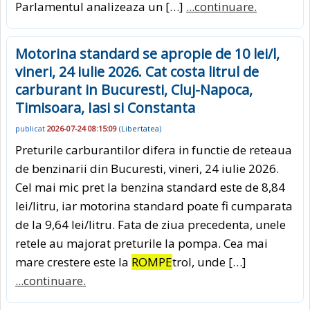
Parlamentul analizeaza un […]
...continuare.
Motorina standard se apropie de 10 lei/l,
vineri, 24 iulie 2026. Cat costa litrul de
carburant in Bucuresti, Cluj-Napoca,
Timisoara, Iasi si Constanta
publicat
2026-07-24 08:15:09
(
Libertatea
)
Preturile carburantilor difera in functie de reteaua
de benzinarii din Bucuresti, vineri, 24 iulie 2026.
Cel mai mic pret la benzina standard este de 8,84
lei/litru, iar motorina standard poate fi cumparata
de la 9,64 lei/litru. Fata de ziua precedenta, unele
retele au majorat preturile la pompa. Cea mai
mare crestere este la
ROMPE
trol, unde […]
...continuare.