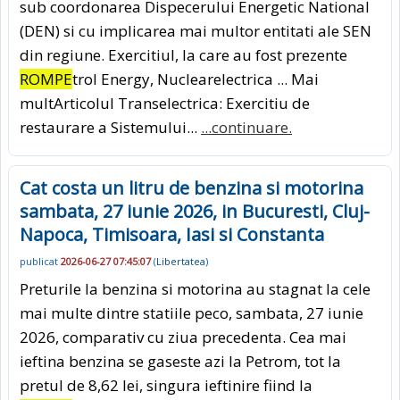
sub coordonarea Dispecerului Energetic National
(DEN) si cu implicarea mai multor entitati ale SEN
din regiune. Exercitiul, la care au fost prezente
ROMPE
trol Energy, Nuclearelectrica ... Mai
multArticolul Transelectrica: Exercitiu de
restaurare a Sistemului...
...continuare.
Cat costa un litru de benzina si motorina
sambata, 27 iunie 2026, in Bucuresti, Cluj-
Napoca, Timisoara, Iasi si Constanta
publicat
2026-06-27 07:45:07
(
Libertatea
)
Preturile la benzina si motorina au stagnat la cele
mai multe dintre statiile peco, sambata, 27 iunie
2026, comparativ cu ziua precedenta. Cea mai
ieftina benzina se gaseste azi la Petrom, tot la
pretul de 8,62 lei, singura ieftinire fiind la