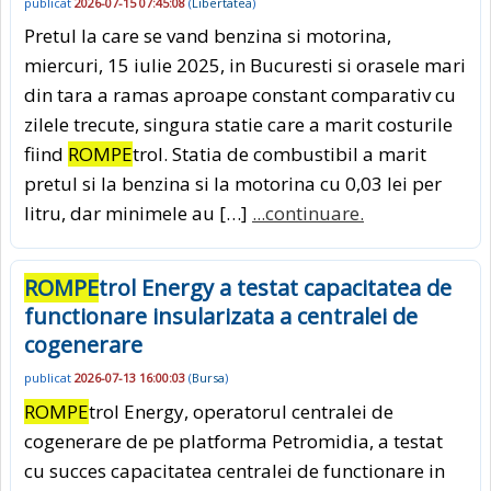
publicat
2026-07-15 07:45:08
(
Libertatea
)
Pretul la care se vand benzina si motorina,
miercuri, 15 iulie 2025, in Bucuresti si orasele mari
din tara a ramas aproape constant comparativ cu
zilele trecute, singura statie care a marit costurile
fiind
ROMPE
trol. Statia de combustibil a marit
pretul si la benzina si la motorina cu 0,03 lei per
litru, dar minimele au […]
...continuare.
ROMPE
trol Energy a testat capacitatea de
functionare insularizata a centralei de
cogenerare
publicat
2026-07-13 16:00:03
(
Bursa
)
ROMPE
trol Energy, operatorul centralei de
cogenerare de pe platforma Petromidia, a testat
cu succes capacitatea centralei de functionare in