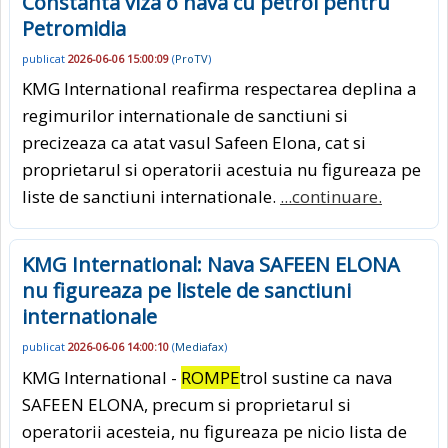
Constanta viza o nava cu petrol pentru
Petromidia
publicat
2026-06-06 15:00:09
(
ProTV
)
KMG International reafirma respectarea deplina a
regimurilor internationale de sanctiuni si
precizeaza ca atat vasul Safeen Elona, cat si
proprietarul si operatorii acestuia nu figureaza pe
liste de sanctiuni internationale.
...continuare.
KMG International: Nava SAFEEN ELONA
nu figureaza pe listele de sanctiuni
internationale
publicat
2026-06-06 14:00:10
(
Mediafax
)
KMG International -
ROMPE
trol sustine ca nava
SAFEEN ELONA, precum si proprietarul si
operatorii acesteia, nu figureaza pe nicio lista de