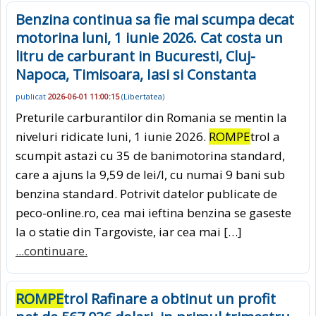
Benzina continua sa fie mai scumpa decat
motorina luni, 1 iunie 2026. Cat costa un
litru de carburant in Bucuresti, Cluj-
Napoca, Timisoara, Iasi si Constanta
publicat
2026-06-01 11:00:15
(
Libertatea
)
Preturile carburantilor din Romania se mentin la
niveluri ridicate luni, 1 iunie 2026.
ROMPE
trol a
scumpit astazi cu 35 de banimotorina standard,
care a ajuns la 9,59 de lei/l, cu numai 9 bani sub
benzina standard. Potrivit datelor publicate de
peco-online.ro, cea mai ieftina benzina se gaseste
la o statie din Targoviste, iar cea mai […]
...continuare.
ROMPE
trol Rafinare a obtinut un profit