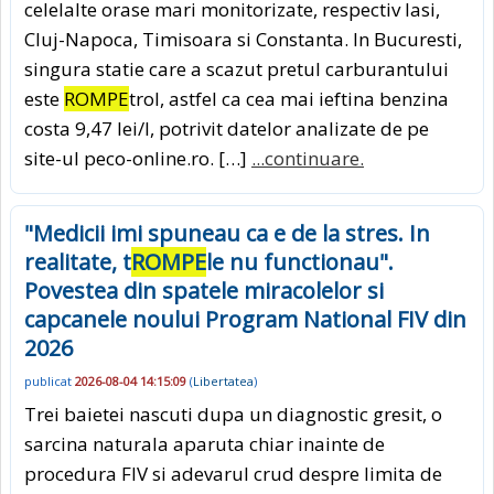
celelalte orase mari monitorizate, respectiv Iasi,
Cluj-Napoca, Timisoara si Constanta. In Bucuresti,
singura statie care a scazut pretul carburantului
este
ROMPE
trol, astfel ca cea mai ieftina benzina
costa 9,47 lei/l, potrivit datelor analizate de pe
site-ul peco-online.ro. […]
...continuare.
"Medicii imi spuneau ca e de la stres. In
realitate, t
ROMPE
le nu functionau".
Povestea din spatele miracolelor si
capcanele noului Program National FIV din
2026
publicat
2026-08-04 14:15:09
(
Libertatea
)
Trei baietei nascuti dupa un diagnostic gresit, o
sarcina naturala aparuta chiar inainte de
procedura FIV si adevarul crud despre limita de