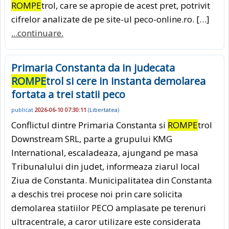
ROMPE
trol, care se apropie de acest pret, potrivit
cifrelor analizate de pe site-ul peco-online.ro. […]
...continuare.
Primaria Constanta da in judecata
ROMPE
trol si cere in instanta demolarea
fortata a trei statii peco
publicat
2026-06-10 07:30:11
(
Libertatea
)
Conflictul dintre Primaria Constanta si
ROMPE
trol
Downstream SRL, parte a grupului KMG
International, escaladeaza, ajungand pe masa
Tribunalului din judet, informeaza ziarul local
Ziua de Constanta. Municipalitatea din Constanta
a deschis trei procese noi prin care solicita
demolarea statiilor PECO amplasate pe terenuri
ultracentrale, a caror utilizare este considerata