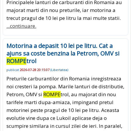
Principalele lanturi de carburanti din Romania au
majorat marti din nou preturile, iar motorina a
trecut pragul de 10 lei pe litru la mai multe statii.
...continuare.
Motorina a depasit 10 lei pe litru. Cat a
ajuns sa coste benzina la Petrom, OMV si
ROMPE
trol
publicat
2026-07-28 20:15:07
(
Libertatea
)
Preturile carburantilor din Romania inregistreaza
noi cresteri la pompa. Marile lanturi de distributie,
Petrom, OMV si
ROMPE
trol, au majorat din nou
tarifele marti dupa-amiaza, impingand pretul
motorinei peste pragul de 10 lei pe litru. Aceasta
evolutie vine dupa ce Lukoil aplicase deja o
scumpire similara in cursul zilei de ieri. In paralel,