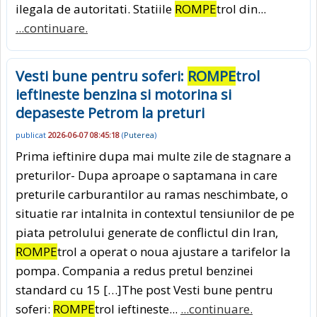
ilegala de autoritati. Statiile
ROMPE
trol din...
...continuare.
Vesti bune pentru soferi:
ROMPE
trol
ieftineste benzina si motorina si
depaseste Petrom la preturi
publicat
2026-06-07 08:45:18
(
Puterea
)
Prima ieftinire dupa mai multe zile de stagnare a
preturilor- Dupa aproape o saptamana in care
preturile carburantilor au ramas neschimbate, o
situatie rar intalnita in contextul tensiunilor de pe
piata petrolului generate de conflictul din Iran,
ROMPE
trol a operat o noua ajustare a tarifelor la
pompa. Compania a redus pretul benzinei
standard cu 15 […]The post Vesti bune pentru
soferi:
ROMPE
trol ieftineste...
...continuare.