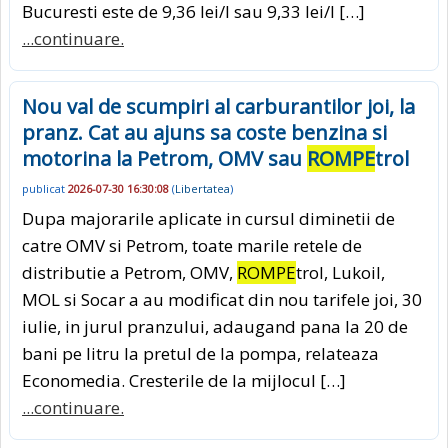
Bucuresti este de 9,36 lei/l sau 9,33 lei/l […]
...continuare.
Nou val de scumpiri al carburantilor joi, la
pranz. Cat au ajuns sa coste benzina si
motorina la Petrom, OMV sau
ROMPE
trol
publicat
2026-07-30 16:30:08
(
Libertatea
)
Dupa majorarile aplicate in cursul diminetii de
catre OMV si Petrom, toate marile retele de
distributie a Petrom, OMV,
ROMPE
trol, Lukoil,
MOL si Socar a au modificat din nou tarifele joi, 30
iulie, in jurul pranzului, adaugand pana la 20 de
bani pe litru la pretul de la pompa, relateaza
Economedia. Cresterile de la mijlocul […]
...continuare.