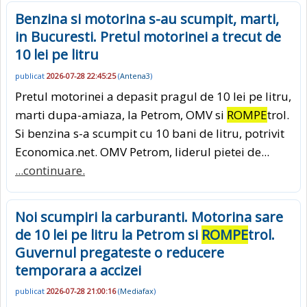
Benzina si motorina s-au scumpit, marti,
in Bucuresti. Pretul motorinei a trecut de
10 lei pe litru
publicat
2026-07-28 22:45:25
(
Antena3
)
Pretul motorinei a depasit pragul de 10 lei pe litru,
marti dupa-amiaza, la Petrom, OMV si
ROMPE
trol.
Si benzina s-a scumpit cu 10 bani de litru, potrivit
Economica.net. OMV Petrom, liderul pietei de...
...continuare.
Noi scumpiri la carburanti. Motorina sare
de 10 lei pe litru la Petrom si
ROMPE
trol.
Guvernul pregateste o reducere
temporara a accizei
publicat
2026-07-28 21:00:16
(
Mediafax
)