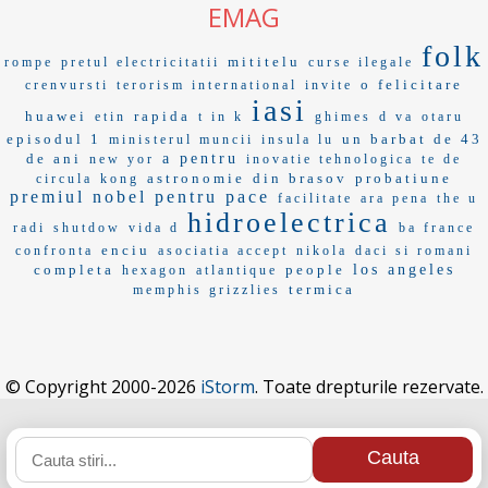
EMAG
folk
mititelu
rompe
pretul electricitatii
curse ilegale
o felicitare
crenvursti
terorism international
invite
iasi
huawei
rapida
etin
t in k
ghimes
d va
otaru
episodul 1
un barbat de 43
ministerul muncii
insula lu
de ani
a pentru
new yor
inovatie tehnologica
te de
astronomie
din brasov
probatiune
circula
kong
premiul nobel pentru pace
facilitate
ara pena
the u
hidroelectrica
radi
shutdow
vida d
ba france
enciu
confronta
asociatia accept
nikola
daci si romani
completa
people
los angeles
hexagon
atlantique
termica
memphis grizzlies
© Copyright 2000-2026
iStorm
. Toate drepturile rezervate.