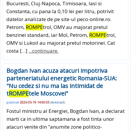
Bucuresti, Cluj-Napoca, Timisoara, Iasi si
Constanta, cu pana la 0,10 lei per litru, potrivit
datelor analizate de pe site-ul peco-online.ro.
Petrom,
ROMPE
trol, OMV au majorat pretul
benzinei standard, iar Mol, Petrom,
ROMPE
trol,
OMV si Lukoil au majorat pretul motorinei. Cat
costa […]
...continuare.
Bogdan Ivan acuza atacuri impotriva
parteneriatului energetic Romania-SUA:
"Nu cedez si nu ma las intimidat de
t
ROMPE
tele Moscovei"
publicat
2026-05-19 14:00:03
(
Antena3
)
Fostul ministru al Energiei, Bogdan Ivan, a declarat
marti ca in ultima saptamana a fost tinta unor
atacuri venite din "anumite zone politico-