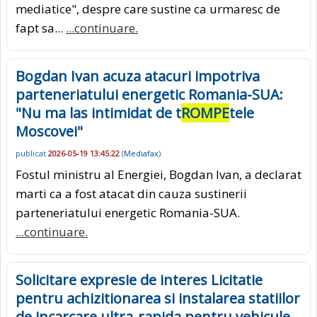
mediatice", despre care sustine ca urmaresc de
fapt sa...
...continuare.
Bogdan Ivan acuza atacuri impotriva
parteneriatului energetic Romania-SUA:
"Nu ma las intimidat de t
ROMPE
tele
Moscovei"
publicat
2026-05-19 13:45:22
(
Mediafax
)
Fostul ministru al Energiei, Bogdan Ivan, a declarat
marti ca a fost atacat din cauza sustinerii
parteneriatului energetic Romania-SUA.
...continuare.
Solicitare expresie de interes Licitatie
pentru achizitionarea si instalarea statiilor
de incarcare ultra-rapida pentru vehicule