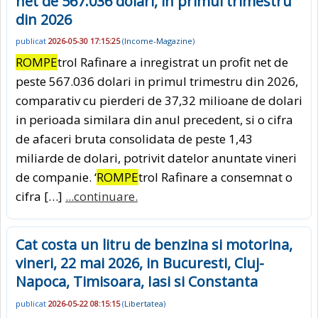
net de 567.036 dolari, in primul trimestru
din 2026
publicat
2026-05-30 17:15:25
(
Income-Magazine
)
ROMPE
trol Rafinare a inregistrat un profit net de
peste 567.036 dolari in primul trimestru din 2026,
comparativ cu pierderi de 37,32 milioane de dolari
in perioada similara din anul precedent, si o cifra
de afaceri bruta consolidata de peste 1,43
miliarde de dolari, potrivit datelor anuntate vineri
de companie. ‘
ROMPE
trol Rafinare a consemnat o
cifra […]
...continuare.
Cat costa un litru de benzina si motorina,
vineri, 22 mai 2026, in Bucuresti, Cluj-
Napoca, Timisoara, Iasi si Constanta
publicat
2026-05-22 08:15:15
(
Libertatea
)