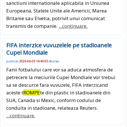
sanctiuni internationale aplicabila in Uniunea
Europeana, Statele Unite ale Americii, Marea
Britanie sau Elvetia, potrivit unui comunicat
transmis de companie.
...continuare.
FIFA interzice vuvuzelele pe stadioanele
Cupei Mondiale
publicat
2026-06-05 14:45:05
(
Bursa
)
Fanii fotbalului care vor sa aduca atmosfera de
petrecere la meciurile Cupei Mondiale vor trebui
sa se descurce fara vuvuzele, FIFA interzicand
aceste t
ROMPE
te din plastic in stadioanele din
SUA, Canada si Mexic, conform codului de
conduita in stadioane, relateaza Reuters.
...continuare.