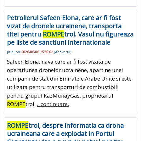
Petrolierul Safeen Elona, care ar fi fost
vizat de dronele ucrainene, transporta
titei pentru
ROMPE
trol. Vasul nu figureaza
pe liste de sanctiuni internationale
publicat
2026-06-06 15:30:02
(
Adevarul
)
Safeen Elona, nava care ar fi fost vizata de
operatiunea dronelor ucrainene, apartine unei
companii de stat din Emiratele Arabe Unite si este
utilizata pentru transporturi de combustibili
pentru grupul KazMunayGas, proprietarul
ROMPE
trol.
...continuare.
ROMPE
trol, despre informatia ca drona
ucraineana care a explodat in Portul