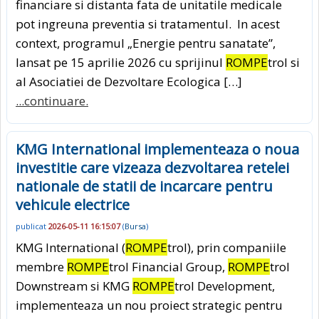
financiare si distanta fata de unitatile medicale
pot ingreuna preventia si tratamentul. In acest
context, programul „Energie pentru sanatate”,
lansat pe 15 aprilie 2026 cu sprijinul
ROMPE
trol si
al Asociatiei de Dezvoltare Ecologica […]
...continuare.
KMG International implementeaza o noua
investitie care vizeaza dezvoltarea retelei
nationale de statii de incarcare pentru
vehicule electrice
publicat
2026-05-11 16:15:07
(
Bursa
)
KMG International (
ROMPE
trol), prin companiile
membre
ROMPE
trol Financial Group,
ROMPE
trol
Downstream si KMG
ROMPE
trol Development,
implementeaza un nou proiect strategic pentru