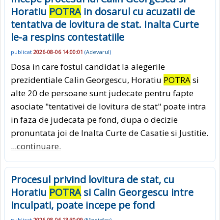
Horatiu
POTRA
in dosarul cu acuzatii de
tentativa de lovitura de stat. Inalta Curte
le-a respins contestatiile
publicat
2026-08-06 14:00:01
(
Adevarul
)
Dosa in care fostul candidat la alegerile
prezidentiale Calin Georgescu, Horatiu
POTRA
si
alte 20 de persoane sunt judecate pentru fapte
asociate "tentativei de lovitura de stat" poate intra
in faza de judecata pe fond, dupa o decizie
pronuntata joi de Inalta Curte de Casatie si Justitie.
...continuare.
Procesul privind lovitura de stat, cu
Horatiu
POTRA
si Calin Georgescu intre
inculpati, poate incepe pe fond
publicat
2026-08-06 13:30:09
(
Mediafax
)