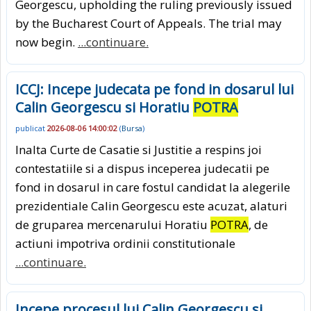
Georgescu, upholding the ruling previously issued
by the Bucharest Court of Appeals. The trial may
now begin.
...continuare.
ICCJ: Incepe judecata pe fond in dosarul lui
Calin Georgescu si Horatiu
POTRA
publicat
2026-08-06 14:00:02
(
Bursa
)
Inalta Curte de Casatie si Justitie a respins joi
contestatiile si a dispus inceperea judecatii pe
fond in dosarul in care fostul candidat la alegerile
prezidentiale Calin Georgescu este acuzat, alaturi
de gruparea mercenarului Horatiu
POTRA
, de
actiuni impotriva ordinii constitutionale
...continuare.
Incepe procesul lui Calin Georgescu si