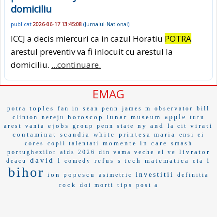
domiciliu
publicat
2026-06-17 13:45:08
(
Jurnalul-National
)
ICCJ a decis miercuri ca in cazul Horatiu
POTRA
arestul preventiv va fi inlocuit cu arestul la
domiciliu.
...continuare.
EMAG
toples
potra
fan in
sean penn
james m
observator
bill
horoscop lunar
museum
apple
clinton
nereju
turu
ejobs
ny and
virati
arest
vania
group
penn state
la cit
contaminat
scandia
white
printesa maria
ensi
ei
momente in care
cores
copii talentati
smash
livrator
portughezilor
aids 2026
din vama veche
el ve
david l
refus
s tech
matematica
deacu
comedy
eta 1
bihor
ion popescu
investitii
asimetric
definitia
rock
tips
doi morti
post a