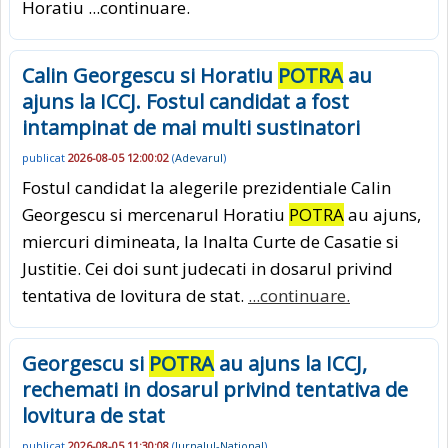
Horatiu
...continuare.
Calin Georgescu si Horatiu
POTRA
au
ajuns la ICCJ. Fostul candidat a fost
intampinat de mai multi sustinatori
publicat
2026-08-05 12:00:02
(
Adevarul
)
Fostul candidat la alegerile prezidentiale Calin
Georgescu si mercenarul Horatiu
POTRA
au ajuns,
miercuri dimineata, la Inalta Curte de Casatie si
Justitie. Cei doi sunt judecati in dosarul privind
tentativa de lovitura de stat.
...continuare.
Georgescu si
POTRA
au ajuns la ICCJ,
rechemati in dosarul privind tentativa de
lovitura de stat
publicat
2026-08-05 11:30:08
(
Jurnalul-National
)