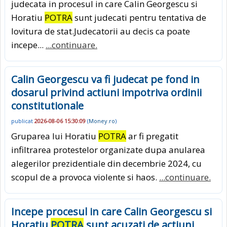
judecata in procesul in care Calin Georgescu si
Horatiu
POTRA
sunt judecati pentru tentativa de
lovitura de stat.Judecatorii au decis ca poate
incepe...
...continuare.
Calin Georgescu va fi judecat pe fond in
dosarul privind actiuni impotriva ordinii
constitutionale
publicat
2026-08-06 15:30:09
(
Money.ro
)
Gruparea lui Horatiu
POTRA
ar fi pregatit
infiltrarea protestelor organizate dupa anularea
alegerilor prezidentiale din decembrie 2024, cu
scopul de a provoca violente si haos.
...continuare.
Incepe procesul in care Calin Georgescu si
Horatiu
POTRA
sunt acuzati de actiuni