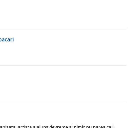
pacari
nizata, artista a ajuns devreme si nimic nu parea ca ii