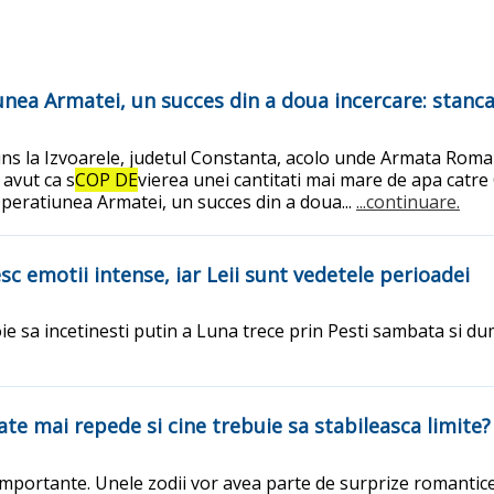
nea Armatei, un succes din a doua incercare: stanca
uns la Izvoarele, judetul Constanta, acolo unde Armata Roman
 avut ca s
COP DE
vierea unei cantitati mai mare de apa catr
peratiunea Armatei, un succes din a doua...
...continuare.
sc emotii intense, iar Leii sunt vedetele perioadei
oie sa incetinesti putin a Luna trece prin Pesti sambata si du
te mai repede si cine trebuie sa stabileasca limite?
ii importante. Unele zodii vor avea parte de surprize romantice