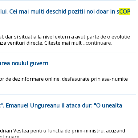
i. Cei mai multi deschid pozitii noi doar in s
COP
 dar si situatia la nivel extern a avut parte de o evolutie
a venituri directe. Citeste mai mult
...continuare.
area noului guvern
ilor de dezinformare online, desfasurate prin asa-numite
c". Emanuel Ungureanu il ataca dur: "O unealta
rian Vestea pentru functia de prim-ministru, acuzand
ontinuare.