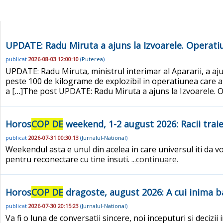
UPDATE: Radu Miruta a ajuns la Izvoarele. Operatiu
publicat
2026-08-03 12:00:10
(
Puterea
)
UPDATE: Radu Miruta, ministrul interimar al Apararii, a aj
peste 100 de kilograme de explozibil in operatiunea care a
a […]The post UPDATE: Radu Miruta a ajuns la Izvoarele. O
Horos
COP DE
weekend, 1-2 august 2026: Racii traie
publicat
2026-07-31 00:30:13
(
Jurnalul-National
)
Weekendul asta e unul din acelea in care universul iti da v
pentru reconectare cu tine insuti.
...continuare.
Horos
COP DE
dragoste, august 2026: A cui inima ba
publicat
2026-07-30 20:15:23
(
Jurnalul-National
)
Va fi o luna de conversatii sincere, noi inceputuri si deciz