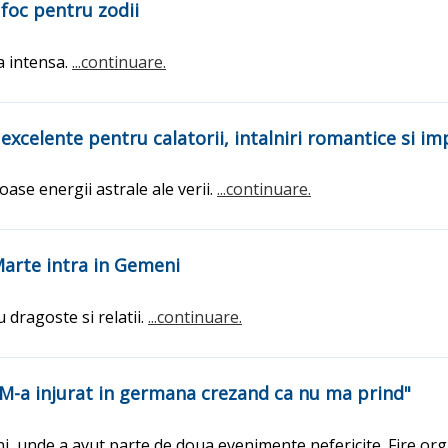
 foc pentru zodii
a intensa.
...continuare.
excelente pentru calatorii, intalniri romantice si im
ase energii astrale ale verii.
...continuare.
Marte intra in Gemeni
dragoste si relatii.
...continuare.
"M-a injurat in germana crezand ca nu ma prind"
ni, unde a avut parte de doua evenimente nefericite. Fire orga