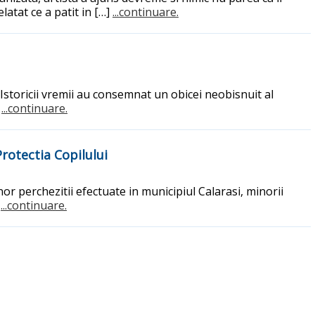
latat ce a patit in […]
...continuare.
. Istoricii vremii au consemnat un obicei neobisnuit al
.
...continuare.
Protectia Copilului
or perchezitii efectuate in municipiul Calarasi, minorii
e
...continuare.