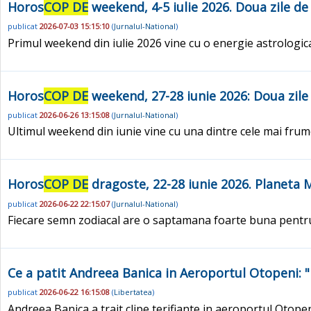
Horos
COP DE
weekend, 4-5 iulie 2026. Doua zile de
publicat
2026-07-03 15:15:10
(
Jurnalul-National
)
Primul weekend din iulie 2026 vine cu o energie astrologic
Horos
COP DE
weekend, 27-28 iunie 2026: Doua zile 
publicat
2026-06-26 13:15:08
(
Jurnalul-National
)
Ultimul weekend din iunie vine cu una dintre cele mai frumo
Horos
COP DE
dragoste, 22-28 iunie 2026. Planeta 
publicat
2026-06-22 22:15:07
(
Jurnalul-National
)
Fiecare semn zodiacal are o saptamana foarte buna pentru 
Ce a patit Andreea Banica in Aeroportul Otopeni: 
publicat
2026-06-22 16:15:08
(
Libertatea
)
Andreea Banica a trait clipe terifiante in aeroportul Otope