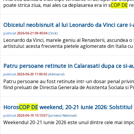
poate strica ziua, mai ales ca deplasarea era in s
COP DE
re
Obiceiul neobisnuit al lui Leonardo da Vinci care i-
publicat
2026-06-21 09:45:04
(
Click
)
Leonardo da Vinci, marele geniu al Renasterii, ascundea o se
artistului: acesta frecventa pietele aglomerate din Italia cu
Patru persoane retinute in Calarasati dupa ce si-au 
publicat
2026-06-20 11:00:02
(
Adevarul
)
Patru persoane au fost retinute intr-un dosar penal privind
fiind preluati de Directia Generala de Asistenta Sociala si 
Horos
COP DE
weekend, 20-21 iunie 2026: Solstitiul
publicat
2026-06-19 15:15:07
(
Jurnalul-National
)
Weekendul 20-21 iunie 2026 este unul dintre cele mai impo