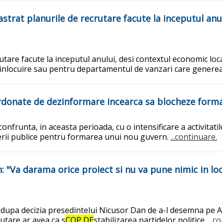
strat planurile de recrutare facute la inceputul anulu
tare facute la inceputul anului, desi contextul economic local,
inlocuire sau pentru departamentul de vanzari care genereaz
rdonate de dezinformare incearca sa blocheze form
frunta, in aceasta perioada, cu o intensificare a activitat
erii publice pentru formarea unui nou guvern.
...continuare.
 "Va darama orice proiect si nu va pune nimic in lo
upa decizia presedintelui Nicusor Dan de a-l desemna pe Ad
utare ar avea ca s
COP DE
stabilizarea partidelor politice.
...c