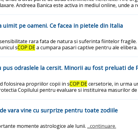
laxare. Andreea Banica este activa in mediul online, unde a re
a uimit pe oameni. Ce facea in pietele din Italia
nsibilitate rara fata de natura si suferinta fiintelor fragile
 unicul s
COP DE
a cumpara pasari captive pentru ale elibera
pus odraslele la cersit. Minorii au fost preluati de 
 folosirea propriilor copii in s
COP DE
cersetorie, in urma un
Protectia Copilului pentru evaluare si instituirea masurilor d
 de vara vine cu surprize pentru toate zodiile
rtante momente astrologice ale lunii.
...continuare.