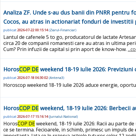
Analiza ZF. Unde s-au dus banii din PNRR pentru fo
Cocos, au atras in actionariat fonduri de investiti
publicat
2026-07-22 00:15:14
(
Ziarul-Financiar
)
Lantul de cafenele 5 to go, producatorul de lactate Artesana
circa 20 de companii romanesti care au atras in ultima perio
Cum? Prin infuzii de capital si prin aport de know-how.
...c
Horos
COP DE
weekend 18-19 iulie 2026: Previziuni
publicat
2026-07-18 06:30:02
(
Antena3
)
Horoscop weekend 18-19 iulie 2026 aduce energie, oportu
Horos
COP DE
weekend, 18-19 iulie 2026: Berbecii au
publicat
2026-07-17 15:16:14
(
Jurnalul-National
)
Horos
COP DE
weekend, 18-19 iulie 2026: Racii au parte de
ce se termina. Fecioarele, in schimb, primesc un impuls de e
importanta. Iata ce le rezerva astrele tuturor celor 12 zod