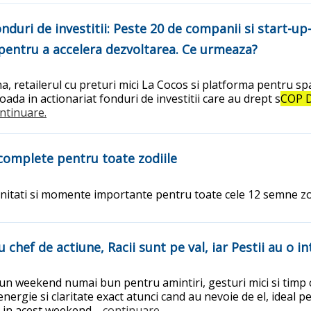
nduri de investitii: Peste 20 de companii si start-u
i pentru a accelera dezvoltarea. Ce urmeaza?
, retailerul cu preturi mici La Cocos si platforma pentru spat
ada in actionariat fonduri de investitii care au drept s
COP 
ontinuare.
 complete pentru toate zodiile
nitati si momente importante pentru toate cele 12 semne zo
 chef de actiune, Racii sunt pe val, iar Pestii au o in
 un weekend numai bun pentru amintiri, gesturi mici si timp 
nergie si claritate exact atunci cand au nevoie de el, ideal p
ii in acest weekend.
...continuare.