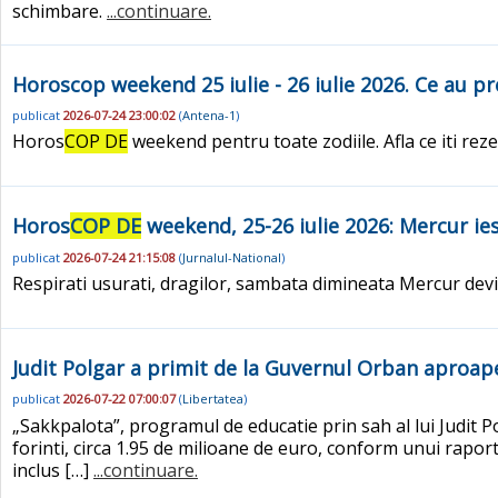
schimbare.
...continuare.
Horoscop weekend 25 iulie - 26 iulie 2026. Ce au p
publicat
2026-07-24 23:00:02
(
Antena-1
)
Horos
COP DE
weekend pentru toate zodiile. Afla ce iti reze
Horos
COP DE
weekend, 25-26 iulie 2026: Mercur iese
publicat
2026-07-24 21:15:08
(
Jurnalul-National
)
Respirati usurati, dragilor, sambata dimineata Mercur devi
Judit Polgar a primit de la Guvernul Orban aproap
publicat
2026-07-22 07:00:07
(
Libertatea
)
„Sakkpalota”, programul de educatie prin sah al lui Judit P
forinti, circa 1.95 de milioane de euro, conform unui raport
inclus […]
...continuare.