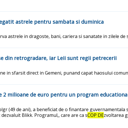
regatit astrele pentru sambata si duminica
rva astrele in dragoste, bani, cariera si sanatate in zilele d
 din retrogradare, iar Leii sunt regii petrecerii
ne in sfarsit direct in Gemeni, punand capat haosului comuni
e 2 milioane de euro pentru un program educational
olgr (49 de ani), a beneficiat de o finantare guvernamentala
 dezvaluit Blikk. Programul,, care are ca s
COP DE
zvoltarea ga