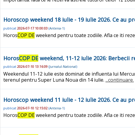
Horoscop weekend 18 iulie - 19 iulie 2026. Ce au p
publicat
2026-07-17 10:00:03
(
Antena-1
)
Horos
COP DE
weekend pentru toate zodiile. Afla ce iti reze
Horos
COP DE
weekend, 11-12 iulie 2026: Berbecii 
publicat
2026-07-10 13:16:09
(
Jurnalul-National
)
Weekendul 11-12 iulie este dominat de influenta lui Mercur 
terenul pentru Super Luna Noua din 14 iulie.
...continuare.
Horoscop weekend 11 iulie - 12 iulie 2026. Ce au p
publicat
2026-07-10 12:15:02
(
Antena-1
)
Horos
COP DE
weekend pentru toate zodiile. Afla ce iti reze