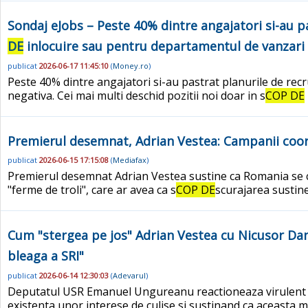
Sondaj eJobs – Peste 40% dintre angajatori si-au pa
DE
inlocuire sau pentru departamentul de vanzari
publicat
2026-06-17 11:45:10
(
Money.ro
)
Peste 40% dintre angajatori si-au pastrat planurile de recru
negativa. Cei mai multi deschid pozitii noi doar in s
COP DE
Premierul desemnat, Adrian Vestea: Campanii coo
publicat
2026-06-15 17:15:08
(
Mediafax
)
Premierul desemnat Adrian Vestea sustine ca Romania se con
"ferme de troli", care ar avea ca s
COP DE
scurajarea sustin
Cum "stergea pe jos" Adrian Vestea cu Nicusor Dan:
bleaga a SRI"
publicat
2026-06-14 12:30:03
(
Adevarul
)
Deputatul USR Emanuel Ungureanu reactioneaza virulent d
existenta unor interese de culise si sustinand ca aceasta m