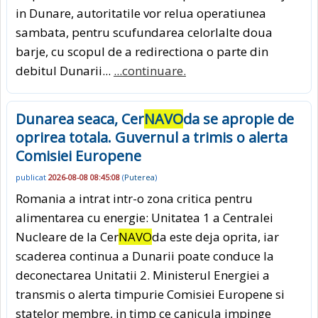
in Dunare, autoritatile vor relua operatiunea
sambata, pentru scufundarea celorlalte doua
barje, cu scopul de a redirectiona o parte din
debitul Dunarii...
...continuare.
Dunarea seaca, Cer
NAVO
da se apropie de
oprirea totala. Guvernul a trimis o alerta
Comisiei Europene
publicat
2026-08-08 08:45:08
(
Puterea
)
Romania a intrat intr-o zona critica pentru
alimentarea cu energie: Unitatea 1 a Centralei
Nucleare de la Cer
NAVO
da este deja oprita, iar
scaderea continua a Dunarii poate conduce la
deconectarea Unitatii 2. Ministerul Energiei a
transmis o alerta timpurie Comisiei Europene si
statelor membre, in timp ce canicula impinge