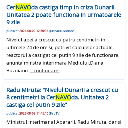
Cer
NAVO
da castiga timp in criza Dunarii.
Unitatea 2 poate functiona in urmatoarele
9 zile
publicat
2026-08-09 12:30:06
(
Jurnalul-National
)
Nivelul apei a crescut cu patru centimetri in
ultimele 24 de ore si, potrivit calculelor actuale,
reactorul a castigat cel putin 9 zile de functionare,
anunta minstra interimara Mediului,Diana
Buzoianu.
...continuare.
Radu Miruta: "Nivelul Dunarii a crescut cu
8 centimetri la Cer
NAVO
da. Unitatea 2
castiga cel putin 9 zile"
publicat
2026-08-09 11:45:10
(
ProTV
)
Ministrul interimar al Apararii, Radu Miruta, dar si