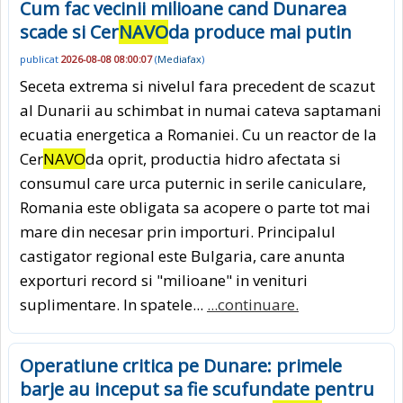
Cum fac vecinii milioane cand Dunarea
scade si Cer
NAVO
da produce mai putin
publicat
2026-08-08 08:00:07
(
Mediafax
)
Seceta extrema si nivelul fara precedent de scazut
al Dunarii au schimbat in numai cateva saptamani
ecuatia energetica a Romaniei. Cu un reactor de la
Cer
NAVO
da oprit, productia hidro afectata si
consumul care urca puternic in serile caniculare,
Romania este obligata sa acopere o parte tot mai
mare din necesar prin importuri. Principalul
castigator regional este Bulgaria, care anunta
exporturi record si "milioane" in venituri
suplimentare. In spatele...
...continuare.
Operatiune critica pe Dunare: primele
barje au inceput sa fie scufundate pentru