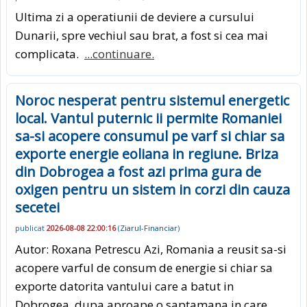
Ultima zi a operatiunii de deviere a cursului
Dunarii, spre vechiul sau brat, a fost si cea mai
complicata.
...continuare.
Noroc nesperat pentru sistemul energetic
local. Vantul puternic ii permite Romaniei
sa-si acopere consumul pe varf si chiar sa
exporte energie eoliana in regiune. Briza
din Dobrogea a fost azi prima gura de
oxigen pentru un sistem in corzi din cauza
secetei
publicat
2026-08-08 22:00:16
(
Ziarul-Financiar
)
Autor: Roxana Petrescu Azi, Romania a reusit sa-si
acopere varful de consum de energie si chiar sa
exporte datorita vantului care a batut in
Dobrogea, dupa aproape o saptamana in care