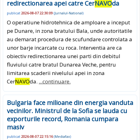
redirectionarea apei catre Cer
NAVO
da
publicat
2026-08-07 22:30:09
(
Jurnalul-National
)
O operatiune hidrotehnica de amploare a inceput
pe Dunare, in zona bratului Bala, unde autoritatile
au demarat procedura de scufundare controlata a
unor barje incarcate cu roca. Interventia are ca
obiectiv redirectionarea unei parti din debitul
fluviului catre bratul Dunarea Veche, pentru
limitarea scaderii nivelului apei in zona
Cer
NAVO
da.
...continuare.
Bulgaria face milioane din energia vanduta
vecinilor. Ministrul de la Sofia se lauda cu
exporturile record, Romania cumpara
masiv
publicat
2026-08-07 22:15:16
(
Mediafax
)