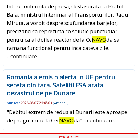
Intr-o conferinta de presa, desfasurata la Bratul
Bala, ministrul interimar al Transporturilor, Radu
Miruta, a vorbit despre scufundarea barjelor,
precizand ca reprezinta "o solutie punctuala"
pentru ca al doilea reactor de la Ce
NAVO
da sa
ramana functional pentru inca cateva zile.
...continuare.
Romania a emis o alerta in UE pentru
seceta din tara. Satelitii ESA arata
dezastrul de pe Dunare
publicat
2026-08-07 21:45:03
(
Antena3
)
"Debitul extrem de redus al Dunarii este aproape
de pragul critic la Cer
NAVO
da"
...continuare.