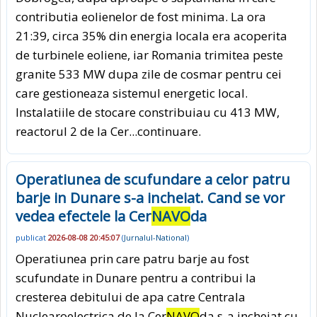
contributia eolienelor de fost minima. La ora
21:39, circa 35% din energia locala era acoperita
de turbinele eoliene, iar Romania trimitea peste
granite 533 MW dupa zile de cosmar pentru cei
care gestioneaza sistemul energetic local.
Instalatiile de stocare constribuiau cu 413 MW,
reactorul 2 de la Cer
...continuare.
Operatiunea de scufundare a celor patru
barje in Dunare s-a incheiat. Cand se vor
vedea efectele la Cer
NAVO
da
publicat
2026-08-08 20:45:07
(
Jurnalul-National
)
Operatiunea prin care patru barje au fost
scufundate in Dunare pentru a contribui la
cresterea debitului de apa catre Centrala
Nuclearoelectrica de la Cer
NAVO
da s-a incheiat cu