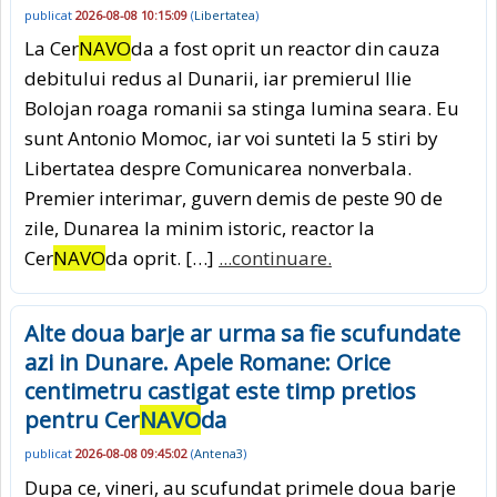
publicat
2026-08-08 10:15:09
(
Libertatea
)
La Cer
NAVO
da a fost oprit un reactor din cauza
debitului redus al Dunarii, iar premierul Ilie
Bolojan roaga romanii sa stinga lumina seara. Eu
sunt Antonio Momoc, iar voi sunteti la 5 stiri by
Libertatea despre Comunicarea nonverbala.
Premier interimar, guvern demis de peste 90 de
zile, Dunarea la minim istoric, reactor la
Cer
NAVO
da oprit. […]
...continuare.
Alte doua barje ar urma sa fie scufundate
azi in Dunare. Apele Romane: Orice
centimetru castigat este timp pretios
pentru Cer
NAVO
da
publicat
2026-08-08 09:45:02
(
Antena3
)
Dupa ce, vineri, au scufundat primele doua barje