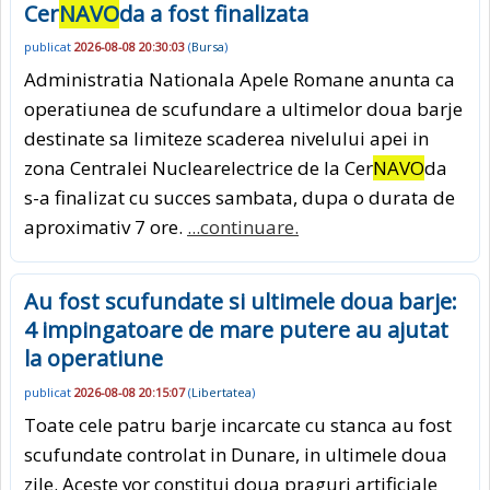
Cer
NAVO
da a fost finalizata
publicat
2026-08-08 20:30:03
(
Bursa
)
Administratia Nationala Apele Romane anunta ca
operatiunea de scufundare a ultimelor doua barje
destinate sa limiteze scaderea nivelului apei in
zona Centralei Nuclearelectrice de la Cer
NAVO
da
s-a finalizat cu succes sambata, dupa o durata de
aproximativ 7 ore.
...continuare.
Au fost scufundate si ultimele doua barje:
4 impingatoare de mare putere au ajutat
la operatiune
publicat
2026-08-08 20:15:07
(
Libertatea
)
Toate cele patru barje incarcate cu stanca au fost
scufundate controlat in Dunare, in ultimele doua
zile. Aceste vor constitui doua praguri artificiale