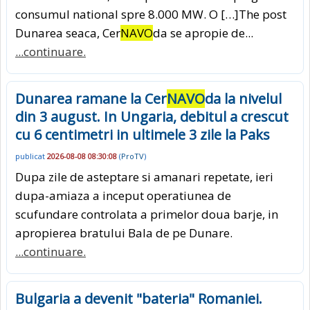
consumul national spre 8.000 MW. O […]The post
Dunarea seaca, Cer
NAVO
da se apropie de...
...continuare.
Dunarea ramane la Cer
NAVO
da la nivelul
din 3 august. In Ungaria, debitul a crescut
cu 6 centimetri in ultimele 3 zile la Paks
publicat
2026-08-08 08:30:08
(
ProTV
)
Dupa zile de asteptare si amanari repetate, ieri
dupa-amiaza a inceput operatiunea de
scufundare controlata a primelor doua barje, in
apropierea bratului Bala de pe Dunare.
...continuare.
Bulgaria a devenit "bateria" Romaniei.