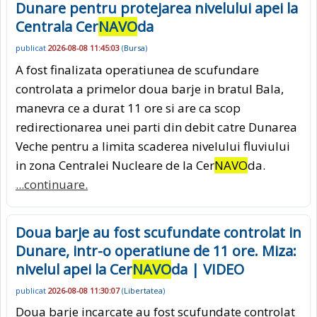
Dunare pentru protejarea nivelului apei la
Centrala Cer
NAVO
da
publicat
2026-08-08 11:45:03
(
Bursa
)
A fost finalizata operatiunea de scufundare
controlata a primelor doua barje in bratul Bala,
manevra ce a durat 11 ore si are ca scop
redirectionarea unei parti din debit catre Dunarea
Veche pentru a limita scaderea nivelului fluviului
in zona Centralei Nucleare de la Cer
NAVO
da.
...continuare.
Doua barje au fost scufundate controlat in
Dunare, intr-o operatiune de 11 ore. Miza:
nivelul apei la Cer
NAVO
da | VIDEO
publicat
2026-08-08 11:30:07
(
Libertatea
)
Doua barje incarcate au fost scufundate controlat