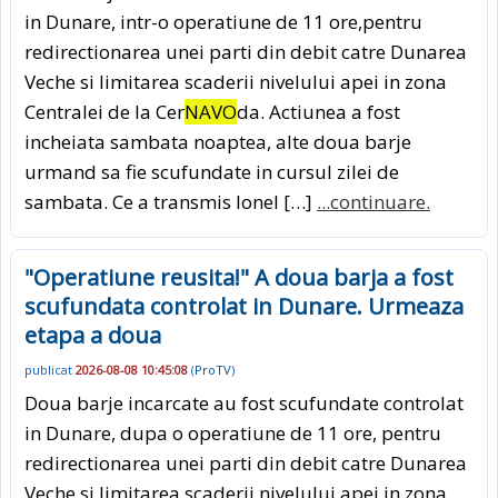
in Dunare, intr-o operatiune de 11 ore,pentru
redirectionarea unei parti din debit catre Dunarea
Veche si limitarea scaderii nivelului apei in zona
Centralei de la Cer
NAVO
da. Actiunea a fost
incheiata sambata noaptea, alte doua barje
urmand sa fie scufundate in cursul zilei de
sambata. Ce a transmis Ionel […]
...continuare.
"Operatiune reusita!" A doua barja a fost
scufundata controlat in Dunare. Urmeaza
etapa a doua
publicat
2026-08-08 10:45:08
(
ProTV
)
Doua barje incarcate au fost scufundate controlat
in Dunare, dupa o operatiune de 11 ore, pentru
redirectionarea unei parti din debit catre Dunarea
Veche si limitarea scaderii nivelului apei in zona