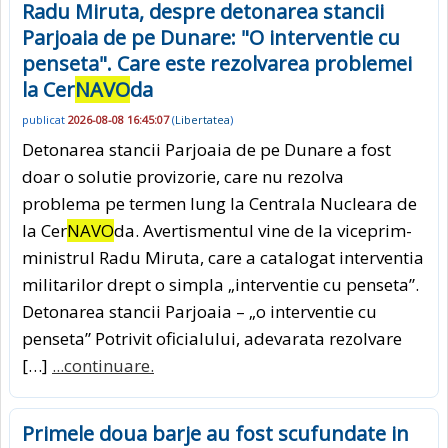
Radu Miruta, despre detonarea stancii
Parjoaia de pe Dunare: "O interventie cu
penseta". Care este rezolvarea problemei
la Cer
NAVO
da
publicat
2026-08-08 16:45:07
(
Libertatea
)
Detonarea stancii Parjoaia de pe Dunare a fost
doar o solutie provizorie, care nu rezolva
problema pe termen lung la Centrala Nucleara de
la Cer
NAVO
da. Avertismentul vine de la viceprim-
ministrul Radu Miruta, care a catalogat interventia
militarilor drept o simpla „interventie cu penseta”.
Detonarea stancii Parjoaia – „o interventie cu
penseta” Potrivit oficialului, adevarata rezolvare
[…]
...continuare.
Primele doua barje au fost scufundate in