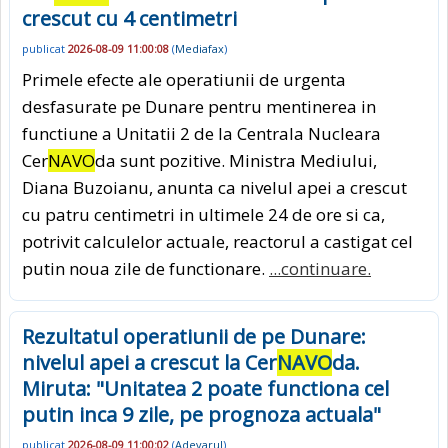
crescut cu 4 centimetri
publicat
2026-08-09 11:00:08
(
Mediafax
)
Primele efecte ale operatiunii de urgenta
desfasurate pe Dunare pentru mentinerea in
functiune a Unitatii 2 de la Centrala Nucleara
Cer
NAVO
da sunt pozitive. Ministra Mediului,
Diana Buzoianu, anunta ca nivelul apei a crescut
cu patru centimetri in ultimele 24 de ore si ca,
potrivit calculelor actuale, reactorul a castigat cel
putin noua zile de functionare.
...continuare.
Rezultatul operatiunii de pe Dunare:
nivelul apei a crescut la Cer
NAVO
da.
Miruta: "Unitatea 2 poate functiona cel
putin inca 9 zile, pe prognoza actuala"
publicat
2026-08-09 11:00:02
(
Adevarul
)