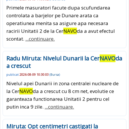
Primele masuratori facute dupa scufundarea
controlata a barjelor pe Dunare arata ca
operatiunea menita sa asigure apa necesara
racirii Unitatii 2 de la Cer
NAVO
da a avut efectul
scontat.
...continuare.
Radu Miruta: Nivelul Dunarii la Cer
NAVO
da
a crescut
publicat
2026-08-09 10:30:03
(
Bursa
)
Nivelul apei Dunarii in zona centralei nucleare de
la Cer
NAVO
da a crescut cu 8 cm net, evolutie ce
garanteaza functionarea Unitatii 2 pentru cel
putin inca 9 zile.
...continuare.
Miruta: Opt centimetri castigati la