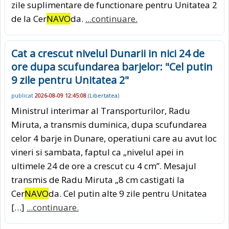
zile suplimentare de functionare pentru Unitatea 2
de la Cer
NAVO
da.
...continuare.
Cat a crescut nivelul Dunarii in nici 24 de
ore dupa scufundarea barjelor: "Cel putin
9 zile pentru Unitatea 2"
publicat
2026-08-09 12:45:08
(
Libertatea
)
Ministrul interimar al Transporturilor, Radu
Miruta, a transmis duminica, dupa scufundarea
celor 4 barje in Dunare, operatiuni care au avut loc
vineri si sambata, faptul ca „nivelul apei in
ultimele 24 de ore a crescut cu 4 cm”. Mesajul
transmis de Radu Miruta „8 cm castigati la
Cer
NAVO
da. Cel putin alte 9 zile pentru Unitatea
[…]
...continuare.