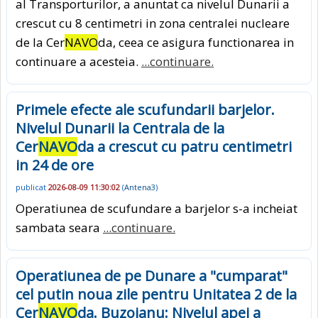
al Transporturilor, a anuntat ca nivelul Dunarii a
crescut cu 8 centimetri in zona centralei nucleare
de la Cer
NAVO
da, ceea ce asigura functionarea in
continuare a acesteia.
...continuare.
Primele efecte ale scufundarii barjelor.
Nivelul Dunarii la Centrala de la
Cer
NAVO
da a crescut cu patru centimetri
in 24 de ore
publicat
2026-08-09 11:30:02
(
Antena3
)
Operatiunea de scufundare a barjelor s-a incheiat
sambata seara
...continuare.
Operatiunea de pe Dunare a "cumparat"
cel putin noua zile pentru Unitatea 2 de la
Cer
NAVO
da. Buzoianu: Nivelul apei a