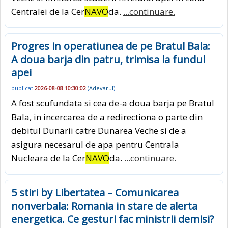
Centralei de la Cer
NAVO
da.
...continuare.
Progres in operatiunea de pe Bratul Bala:
A doua barja din patru, trimisa la fundul
apei
publicat
2026-08-08 10:30:02
(
Adevarul
)
A fost scufundata si cea de-a doua barja pe Bratul
Bala, in incercarea de a redirectiona o parte din
debitul Dunarii catre Dunarea Veche si de a
asigura necesarul de apa pentru Centrala
Nucleara de la Cer
NAVO
da.
...continuare.
5 stiri by Libertatea – Comunicarea
nonverbala: Romania in stare de alerta
energetica. Ce gesturi fac ministrii demisi?