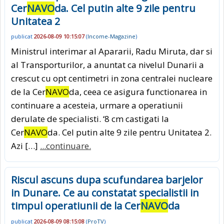
Cer
NAVO
da. Cel putin alte 9 zile pentru
Unitatea 2
publicat
2026-08-09 10:15:07
(
Income-Magazine
)
Ministrul interimar al Apararii, Radu Miruta, dar si
al Transporturilor, a anuntat ca nivelul Dunarii a
crescut cu opt centimetri in zona centralei nucleare
de la Cer
NAVO
da, ceea ce asigura functionarea in
continuare a acesteia, urmare a operatiunii
derulate de specialisti. ‘8 cm castigati la
Cer
NAVO
da. Cel putin alte 9 zile pentru Unitatea 2.
Azi […]
...continuare.
Riscul ascuns dupa scufundarea barjelor
in Dunare. Ce au constatat specialistii in
timpul operatiunii de la Cer
NAVO
da
publicat
2026-08-09 08:15:08
(
ProTV
)