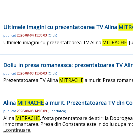
Ultimele imagini cu prezentatoarea TV Alina
MITR
publicat
2026-08-04 15:30:03
(
Click
)
Ultimele imagini cu prezentatoarea TV Alina
MITRACHE
. 
Doliu in presa romaneasca: prezentatoarea TV Ali
publicat
2026-08-03 15:45:03
(
Click
)
Prezentatoarea TV Alina
MITRACHE
a murit. Presa romanea
Alina
MITRACHE
a murit. Prezentatoarea TV din Co
publicat
2026-08-03 14:00:09
(
Libertatea
)
Alina
MITRACHE
, fosta prezentatoare de stiri la Dobrogea
inmormantarea. Presa din Constanta este in doliu dupa m
...continuare.