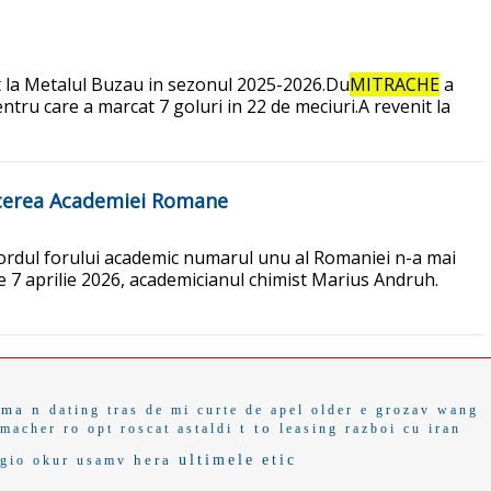
at la Metalul Buzau in sezonul 2025-2026.Du
MITRACHE
a
ntru care a marcat 7 goluri in 22 de meciuri.A revenit la
ducerea Academiei Romane
 bordul forului academic numarul unu al Romaniei n-a mai
e 7 aprilie 2026, academicianul chimist Marius Andruh.
oma n
dating
tras de mi
curte de apel
older
e grozav
wang
t to
umacher
ro opt
roscat
astaldi
leasing
razboi cu iran
hera
ultimele
etic
egio
okur
usamv