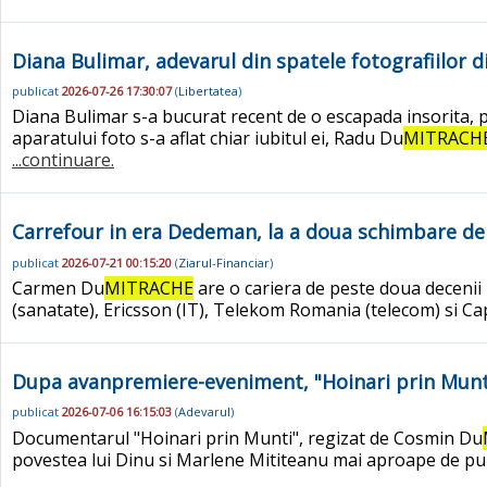
Diana Bulimar, adevarul din spatele fotografiilor 
publicat
2026-07-26 17:30:07
(
Libertatea
)
Diana Bulimar s-a bucurat recent de o escapada insorita, pe
aparatului foto s-a aflat chiar iubitul ei, Radu Du
MITRACH
...continuare.
Carrefour in era Dedeman, la a doua schimbare d
publicat
2026-07-21 00:15:20
(
Ziarul-Financiar
)
Carmen Du
MITRACHE
are o cariera de peste doua deceni
(sanatate), Ericsson (IT), Telekom Romania (telecom) si Ca
Dupa avanpremiere-eveniment, "Hoinari prin Munti
publicat
2026-07-06 16:15:03
(
Adevarul
)
Documentarul "Hoinari prin Munti", regizat de Cosmin Du
povestea lui Dinu si Marlene Mititeanu mai aproape de publ