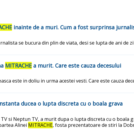
ACHE
inainte de a muri. Cum a fost surprinsa jurnali
Jurnalista se bucura din plin de viata, desi se lupta de ani de 
na
MITRACHE
a murit. Care este cauza decesului
sca este in doliu in urma acestei vesti. Care este cauza dec
nstanta ducea o lupta discreta cu o boala grava
 TV si Neptun TV, a murit dupa o lupta discreta cu o boala gra
oartea Alinei
MITRACHE
, fosta prezentatoare de stiri la Dob