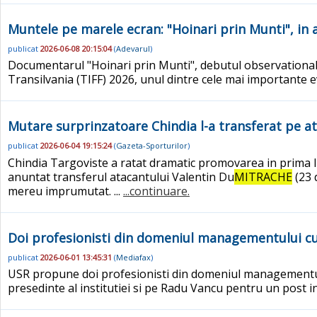
Muntele pe marele ecran: "Hoinari prin Munti", in
publicat
2026-06-08 20:15:04
(
Adevarul
)
Documentarul "Hoinari prin Munti", debutul observational
Transilvania (TIFF) 2026, unul dintre cele mai importante 
Mutare surprinzatoare Chindia l-a transferat pe a
publicat
2026-06-04 19:15:24
(
Gazeta-Sporturilor
)
Chindia Targoviste a ratat dramatic promovarea in prima liga
anuntat transferul atacantului Valentin Du
MITRACHE
(23 
mereu imprumutat. ...
...continuare.
Doi profesionisti din domeniul managementului cu
publicat
2026-06-01 13:45:31
(
Mediafax
)
USR propune doi profesionisti din domeniul managementulu
presedinte al institutiei si pe Radu Vancu pentru un post 