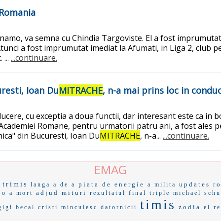
 Romania
 Dinamo, va semna cu Chindia Targoviste. El a fost imprumut
unci a fost imprumutat imediat la Afumati, in Liga 2, club pe
 ...
...continuare.
uresti, Ioan Du
MITRACHE
, n-a mai prins loc in con
ucere, cu exceptia a doua functii, dar interesant este ca in
Academiei Romane, pentru urmatorii patru ani, a fost ales p
hnica" din Bucuresti, Ioan Du
MITRACHE
, n-a...
...continuare.
EMAG
trimis
piata de energie
updates
r
langa
a de a
a milita
adjud
mituri
 o
a mort
rezultatul final
triple
michael sch
timis
zodia
gigi becal
cristi minculesc
datornicii
el r