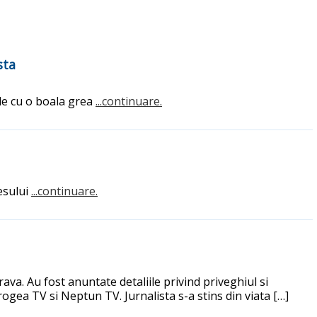
sta
zile cu o boala grea
...continuare.
esului
...continuare.
va. Au fost anuntate detaliile privind priveghiul si
rogea TV si Neptun TV. Jurnalista s-a stins din viata […]