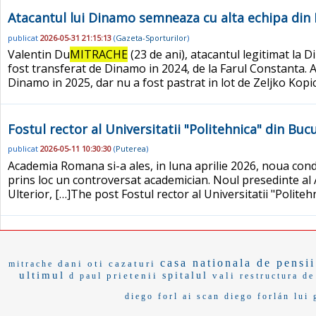
Atacantul lui Dinamo semneaza cu alta echipa din
publicat
2026-05-31 21:15:13
(
Gazeta-Sporturilor
)
Valentin Du
MITRACHE
(23 de ani), atacantul legitimat la
fost transferat de Dinamo in 2024, de la Farul Constanta. At
Dinamo in 2025, dar nu a fost pastrat in lot de Zeljko Kopic.
Fostul rector al Universitatii "Politehnica" din Buc
publicat
2026-05-11 10:30:30
(
Puterea
)
Academia Romana si-a ales, in luna aprilie 2026, noua cond
prins loc un controversat academician. Noul presedinte al 
Ulterior, […]The post Fostul rector al Universitatii "Polite
casa nationala de pensii
dani oti
cazaturi
mitrache
ultimul
prietenii
spitalul
vali
d paul
restructura
de
diego forl
ai scan
diego forlán
lui 