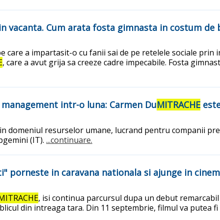
din vacanta. Cum arata fosta gimnasta in costum de 
 care a impartasit-o cu fanii sai de pe retelele sociale prin
E
, care a avut grija sa creeze cadre impecabile. Fosta gimnast
e management intr-o luna: Carmen Du
MITRACHE
este
i in domeniul resurselor umane, lucrand pentru companii pre
pgemini (IT).
...continuare.
" porneste in caravana nationala si ajunge in cine
MITRACHE
, isi continua parcursul dupa un debut remarcabil
icul din intreaga tara. Din 11 septembrie, filmul va putea f