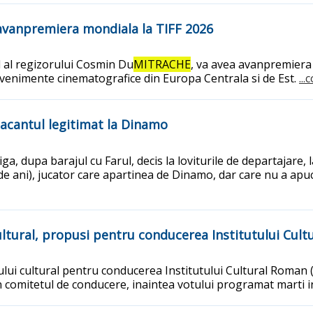
 avanpremiera mondiala la TIFF 2026
 al regizorului Cosmin Du
MITRACHE
, va avea avanpremiera 
evenimente cinematografice din Europa Centrala si de Est.
..
tacantul legitimat la Dinamo
, dupa barajul cu Farul, decis la loviturile de departajare, la
de ani), jucator care apartinea de Dinamo, dar care nu a apuca
ltural, propusi pentru conducerea Institutului Cul
i cultural pentru conducerea Institutului Cultural Roman (
in comitetul de conducere, inaintea votului programat marti 