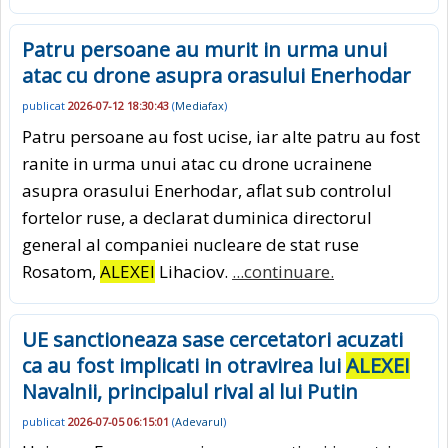
Patru persoane au murit in urma unui
atac cu drone asupra orasului Enerhodar
publicat
2026-07-12 18:30:43
(
Mediafax
)
Patru persoane au fost ucise, iar alte patru au fost
ranite in urma unui atac cu drone ucrainene
asupra orasului Enerhodar, aflat sub controlul
fortelor ruse, a declarat duminica directorul
general al companiei nucleare de stat ruse
Rosatom,
ALEXEI
Lihaciov.
...continuare.
UE sanctioneaza sase cercetatori acuzati
ca au fost implicati in otravirea lui
ALEXEI
Navalnii, principalul rival al lui Putin
publicat
2026-07-05 06:15:01
(
Adevarul
)