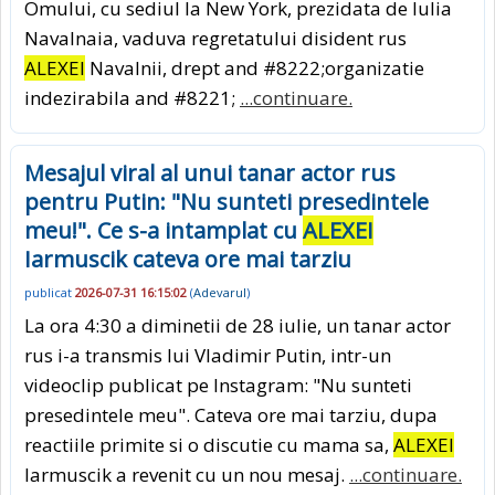
Omului, cu sediul la New York, prezidata de Iulia
Navalnaia, vaduva regretatului disident rus
ALEXEI
Navalnii, drept and #8222;organizatie
indezirabila and #8221;
...continuare.
Mesajul viral al unui tanar actor rus
pentru Putin: "Nu sunteti presedintele
meu!". Ce s-a intamplat cu
ALEXEI
Iarmuscik cateva ore mai tarziu
publicat
2026-07-31 16:15:02
(
Adevarul
)
La ora 4:30 a diminetii de 28 iulie, un tanar actor
rus i-a transmis lui Vladimir Putin, intr-un
videoclip publicat pe Instagram: "Nu sunteti
presedintele meu". Cateva ore mai tarziu, dupa
reactiile primite si o discutie cu mama sa,
ALEXEI
Iarmuscik a revenit cu un nou mesaj.
...continuare.