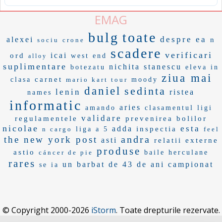
EMAG
bulg
toate
despre ea
alexei
n
sociu
crone
scadere
verificari
icai
ord
west end
alloy
suplimentare
nichita stanescu
botezatu
eleva in
ziua mai
carnet
clasa
mario kart tour
moody
daniel
sedinta
lenin
ristea
names
informatic
aries
amando
clasamentul ligi
validare
regulamentele
prevenirea bolilor
nicolae
esta
adda
inspectia
n cargo
liga a 5
feel
andra
the new york post
asti
relatii externe
produse
astio
cáncer de pie
baile herculane
rares
un barbat de 43 de ani
campionat
se ia
© Copyright 2000-2026
iStorm
. Toate drepturile rezervate.