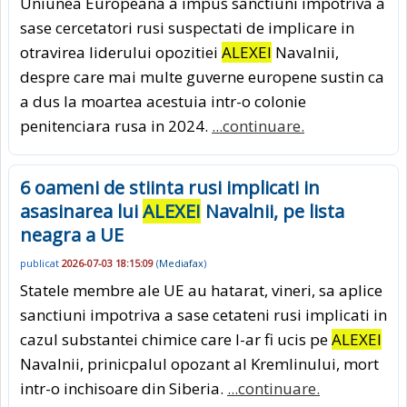
Uniunea Europeana a impus sanctiuni impotriva a
sase cercetatori rusi suspectati de implicare in
otravirea liderului opozitiei
ALEXEI
Navalnii,
despre care mai multe guverne europene sustin ca
a dus la moartea acestuia intr-o colonie
penitenciara rusa in 2024.
...continuare.
6 oameni de stiinta rusi implicati in
asasinarea lui
ALEXEI
Navalnii, pe lista
neagra a UE
publicat
2026-07-03 18:15:09
(
Mediafax
)
Statele membre ale UE au hatarat, vineri, sa aplice
sanctiuni impotriva a sase cetateni rusi implicati in
cazul substantei chimice care l-ar fi ucis pe
ALEXEI
Navalnii, prinicpalul opozant al Kremlinului, mort
intr-o inchisoare din Siberia.
...continuare.