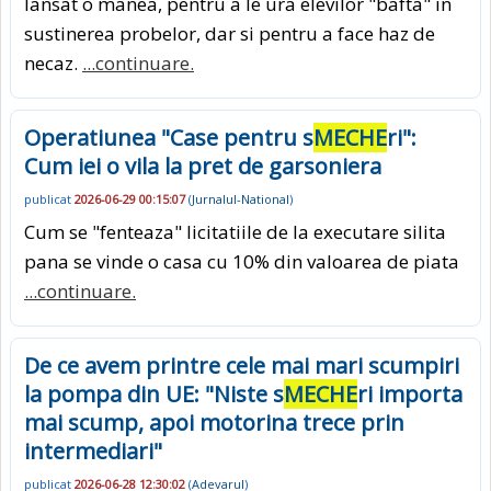
lansat o manea, pentru a le ura elevilor "bafta" in
sustinerea probelor, dar si pentru a face haz de
necaz.
...continuare.
Operatiunea "Case pentru s
MECHE
ri":
Cum iei o vila la pret de garsoniera
publicat
2026-06-29 00:15:07
(
Jurnalul-National
)
Cum se "fenteaza" licitatiile de la executare silita
pana se vinde o casa cu 10% din valoarea de piata
...continuare.
De ce avem printre cele mai mari scumpiri
la pompa din UE: "Niste s
MECHE
ri importa
mai scump, apoi motorina trece prin
intermediari"
publicat
2026-06-28 12:30:02
(
Adevarul
)