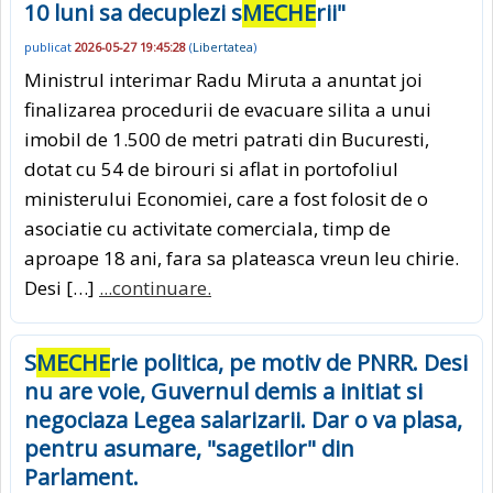
10 luni sa decuplezi s
MECHE
rii"
publicat
2026-05-27 19:45:28
(
Libertatea
)
Ministrul interimar Radu Miruta a anuntat joi
finalizarea procedurii de evacuare silita a unui
imobil de 1.500 de metri patrati din Bucuresti,
dotat cu 54 de birouri si aflat in portofoliul
ministerului Economiei, care a fost folosit de o
asociatie cu activitate comerciala, timp de
aproape 18 ani, fara sa plateasca vreun leu chirie.
Desi […]
...continuare.
S
MECHE
rie politica, pe motiv de PNRR. Desi
nu are voie, Guvernul demis a initiat si
negociaza Legea salarizarii. Dar o va plasa,
pentru asumare, "sagetilor" din
Parlament.