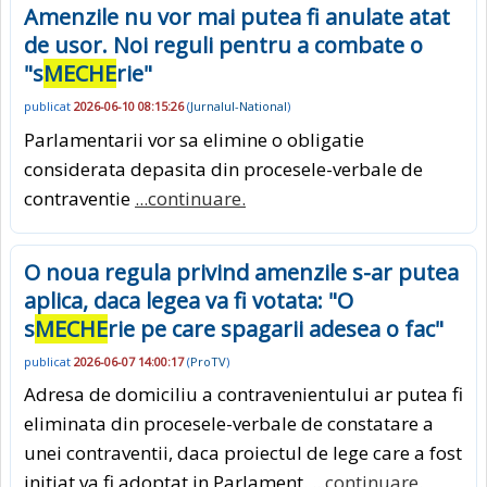
Amenzile nu vor mai putea fi anulate atat
de usor. Noi reguli pentru a combate o
"s
MECHE
rie"
publicat
2026-06-10 08:15:26
(
Jurnalul-National
)
Parlamentarii vor sa elimine o obligatie
considerata depasita din procesele-verbale de
contraventie
...continuare.
O noua regula privind amenzile s-ar putea
aplica, daca legea va fi votata: "O
s
MECHE
rie pe care spagarii adesea o fac"
publicat
2026-06-07 14:00:17
(
ProTV
)
Adresa de domiciliu a contravenientului ar putea fi
eliminata din procesele-verbale de constatare a
unei contraventii, daca proiectul de lege care a fost
initiat va fi adoptat in Parlament.
...continuare.