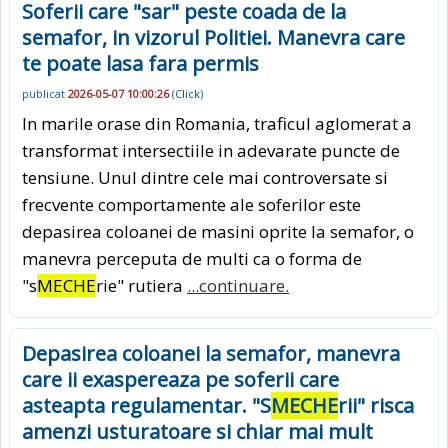
Soferii care "sar" peste coada de la
semafor, in vizorul Politiei. Manevra care
te poate lasa fara permis
publicat
2026-05-07 10:00:26
(
Click
)
In marile orase din Romania, traficul aglomerat a
transformat intersectiile in adevarate puncte de
tensiune. Unul dintre cele mai controversate si
frecvente comportamente ale soferilor este
depasirea coloanei de masini oprite la semafor, o
manevra perceputa de multi ca o forma de
"s
MECHE
rie" rutiera
...continuare.
Depasirea coloanei la semafor, manevra
care ii exaspereaza pe soferii care
asteapta regulamentar. "S
MECHE
rii" risca
amenzi usturatoare si chiar mai mult