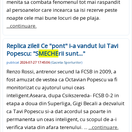
menita sa combata fenomenul tot mai raspandit
al persoanelor care incearca sa isi rezerve peste
noapte cele mai bune locuri de pe plaja.
...continuare.
Replica zilei! Ce "pont" i-a vandut lui Tavi
Popescu: "S
MECHE
rii sunt..."
publicat
2026-07-27 17:45:06
(
Gazeta-Sporturilor
)
Renzo Rossi, antrenor secund la FCSB in 2009, a
fost amuzat de vestea ca Octavian Popescu va fi
monitorizat cu ajutorul unui ceas
inteligent.Aseara, dupa Csikszereda- FCSB 0-2 in
etapa a doua din Superliga, Gigi Becali a dezvaluit
ca Tavi Popescu si-a dat acordul sa poarte in
permanenta un ceas inteligent, cu scopul de a-i
verifica viata din afara terenului. ...
...continuare.