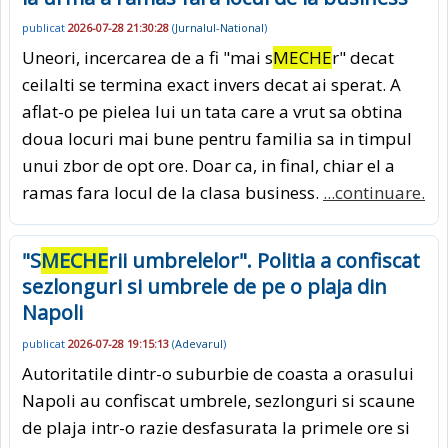
publicat
2026-07-28 21:30:28
(
Jurnalul-National
)
Uneori, incercarea de a fi "mai s
MECHE
r" decat
ceilalti se termina exact invers decat ai sperat. A
aflat-o pe pielea lui un tata care a vrut sa obtina
doua locuri mai bune pentru familia sa in timpul
unui zbor de opt ore. Doar ca, in final, chiar el a
ramas fara locul de la clasa business.
...continuare.
"S
MECHE
rii umbrelelor". Politia a confiscat
sezlonguri si umbrele de pe o plaja din
Napoli
publicat
2026-07-28 19:15:13
(
Adevarul
)
Autoritatile dintr-o suburbie de coasta a orasului
Napoli au confiscat umbrele, sezlonguri si scaune
de plaja intr-o razie desfasurata la primele ore si