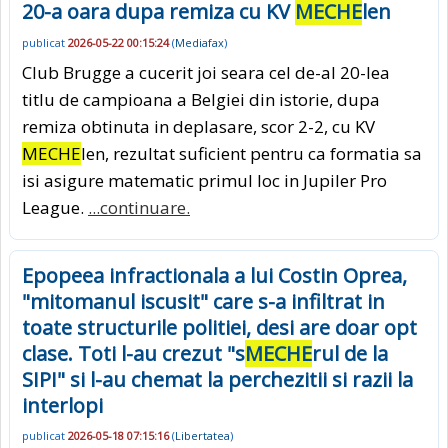
20-a oara dupa remiza cu KV
MECHE
len
publicat
2026-05-22 00:15:24
(
Mediafax
)
Club Brugge a cucerit joi seara cel de-al 20-lea
titlu de campioana a Belgiei din istorie, dupa
remiza obtinuta in deplasare, scor 2-2, cu KV
MECHE
len, rezultat suficient pentru ca formatia sa
isi asigure matematic primul loc in Jupiler Pro
League.
...continuare.
Epopeea infractionala a lui Costin Oprea,
"mitomanul iscusit" care s-a infiltrat in
toate structurile politiei, desi are doar opt
clase. Toti l-au crezut "s
MECHE
rul de la
SIPI" si l-au chemat la perchezitii si razii la
interlopi
publicat
2026-05-18 07:15:16
(
Libertatea
)