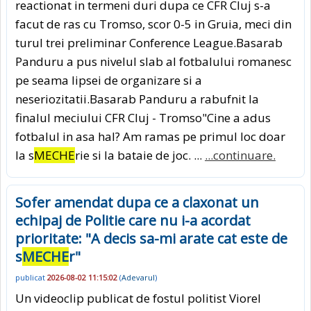
reactionat in termeni duri dupa ce CFR Cluj s-a
facut de ras cu Tromso, scor 0-5 in Gruia, meci din
turul trei preliminar Conference League.Basarab
Panduru a pus nivelul slab al fotbalului romanesc
pe seama lipsei de organizare si a
neseriozitatii.Basarab Panduru a rabufnit la
finalul meciului CFR Cluj - Tromso"Cine a adus
fotbalul in asa hal? Am ramas pe primul loc doar
la s
MECHE
rie si la bataie de joc. ...
...continuare.
Sofer amendat dupa ce a claxonat un
echipaj de Politie care nu i-a acordat
prioritate: "A decis sa-mi arate cat este de
s
MECHE
r"
publicat
2026-08-02 11:15:02
(
Adevarul
)
Un videoclip publicat de fostul politist Viorel