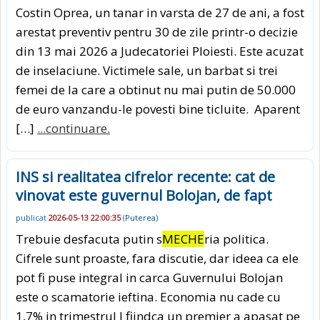
Costin Oprea, un tanar in varsta de 27 de ani, a fost
arestat preventiv pentru 30 de zile printr-o decizie
din 13 mai 2026 a Judecatoriei Ploiesti. Este acuzat
de inselaciune. Victimele sale, un barbat si trei
femei de la care a obtinut nu mai putin de 50.000
de euro vanzandu-le povesti bine ticluite. Aparent
[…]
...continuare.
INS si realitatea cifrelor recente: cat de
vinovat este guvernul Bolojan, de fapt
publicat
2026-05-13 22:00:35
(
Puterea
)
Trebuie desfacuta putin s
MECHE
ria politica.
Cifrele sunt proaste, fara discutie, dar ideea ca ele
pot fi puse integral in carca Guvernului Bolojan
este o scamatorie ieftina. Economia nu cade cu
1,7% in trimestrul I fiindca un premier a apasat pe