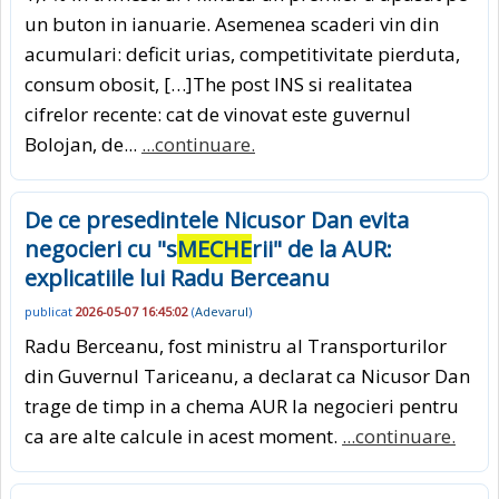
un buton in ianuarie. Asemenea scaderi vin din
acumulari: deficit urias, competitivitate pierduta,
consum obosit, […]The post INS si realitatea
cifrelor recente: cat de vinovat este guvernul
Bolojan, de...
...continuare.
De ce presedintele Nicusor Dan evita
negocieri cu "s
MECHE
rii" de la AUR:
explicatiile lui Radu Berceanu
publicat
2026-05-07 16:45:02
(
Adevarul
)
Radu Berceanu, fost ministru al Transporturilor
din Guvernul Tariceanu, a declarat ca Nicusor Dan
trage de timp in a chema AUR la negocieri pentru
ca are alte calcule in acest moment.
...continuare.