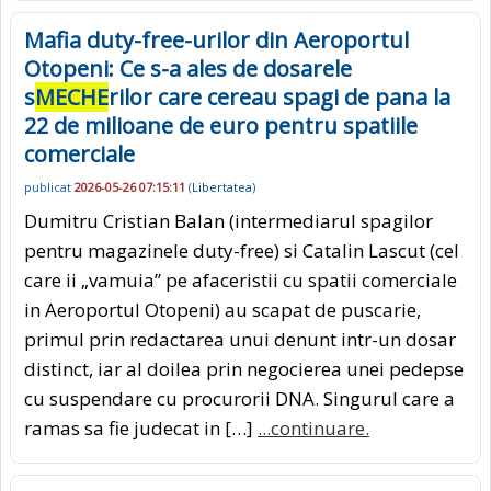
Mafia duty-free-urilor din Aeroportul
Otopeni: Ce s-a ales de dosarele
s
MECHE
rilor care cereau spagi de pana la
22 de milioane de euro pentru spatiile
comerciale
publicat
2026-05-26 07:15:11
(
Libertatea
)
Dumitru Cristian Balan (intermediarul spagilor
pentru magazinele duty-free) si Catalin Lascut (cel
care ii „vamuia” pe afaceristii cu spatii comerciale
in Aeroportul Otopeni) au scapat de puscarie,
primul prin redactarea unui denunt intr-un dosar
distinct, iar al doilea prin negocierea unei pedepse
cu suspendare cu procurorii DNA. Singurul care a
ramas sa fie judecat in […]
...continuare.