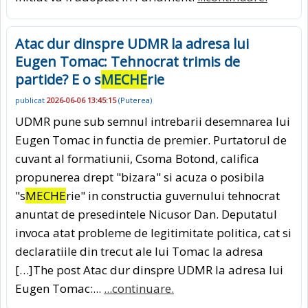
Atac dur dinspre UDMR la adresa lui
Eugen Tomac: Tehnocrat trimis de
partide? E o s
MECHE
rie
publicat
2026-06-06 13:45:15
(
Puterea
)
UDMR pune sub semnul intrebarii desemnarea lui
Eugen Tomac in functia de premier. Purtatorul de
cuvant al formatiunii, Csoma Botond, califica
propunerea drept "bizara" si acuza o posibila
"s
MECHE
rie" in constructia guvernului tehnocrat
anuntat de presedintele Nicusor Dan. Deputatul
invoca atat probleme de legitimitate politica, cat si
declaratiile din trecut ale lui Tomac la adresa
[…]The post Atac dur dinspre UDMR la adresa lui
Eugen Tomac:...
...continuare.