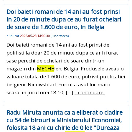
Doi baieti romani de 14 ani au fost prinsi
in 20 de minute dupa ce au furat ochelari
de soare de 1.600 de euro, in Belgia
publicat
2026-05-28 14:00:30
(
Libertatea
)
Doi baieti romani de 14 ani au fost prinsi de
politisti la doar 20 de minute dupa ce ar fi furat
sase perechi de ochelari de soare dintr-un
magazin din
MECHE
len, Belgia. Produsele aveau o
valoare totala de 1.600 de euro, potrivit publicatiei
belgiene Nieuwsblad. Furtul a avut loc marti
seara, in jurul orei 18.10, […]
...continuare.
Radu Miruta anunta ca a eliberat o cladire
cu 54 de birouri a Ministerului Economiei,
folosita 18 ani cu chirie de 0 lei: "Dureaza