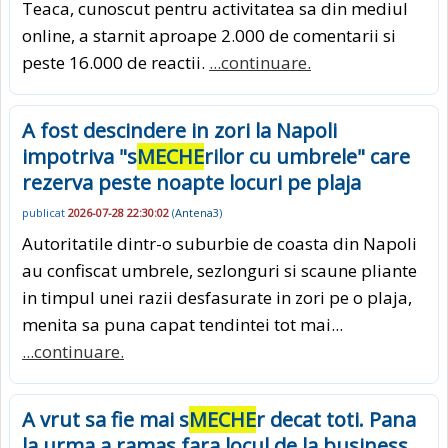
Teaca, cunoscut pentru activitatea sa din mediul
online, a starnit aproape 2.000 de comentarii si
peste 16.000 de reactii.
...continuare.
A fost descindere in zori la Napoli
impotriva "s
MECHE
rilor cu umbrele" care
rezerva peste noapte locuri pe plaja
publicat
2026-07-28 22:30:02
(
Antena3
)
Autoritatile dintr-o suburbie de coasta din Napoli
au confiscat umbrele, sezlonguri si scaune pliante
in timpul unei razii desfasurate in zori pe o plaja,
menita sa puna capat tendintei tot mai...
...continuare.
A vrut sa fie mai s
MECHE
r decat toti. Pana
la urma a ramas fara locul de la business