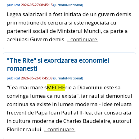
publicat
2026-05-27 08:45:15
(
Jurnalul-National
)
Legea salarizarii a fost initiata de un guvern demis
prin motiune de cenzura si este negociata cu
partenerii sociali de Ministerul Muncii, ca parte a
aceluiasi Guvern demis.
...continuare.
"The Rite" si exorcizarea economiei
romanesti
publicat
2026-05-26 07:45:08
(
Jurnalul-National
)
"Cea mai mare s
MECHE
rie a Diavolului este sa
convinga lumea ca nu exista", iar raul si demonicul
continua sa existe in lumea moderna - idee reluata
frecvent de Papa Ioan Paul al II-lea, dar consacrata
in cultura moderna de Charles Baudelaire, autorul
Florilor raului.
...continuare.