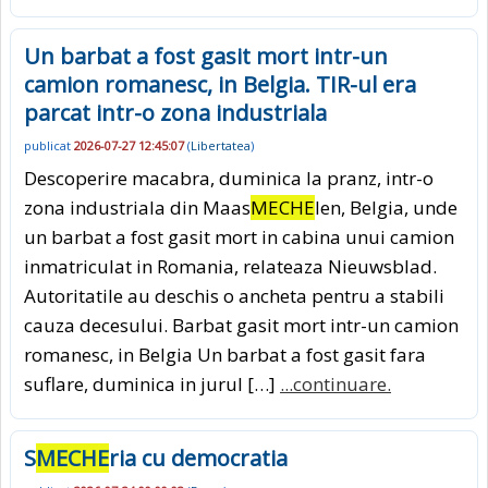
Un barbat a fost gasit mort intr-un
camion romanesc, in Belgia. TIR-ul era
parcat intr-o zona industriala
publicat
2026-07-27 12:45:07
(
Libertatea
)
Descoperire macabra, duminica la pranz, intr-o
zona industriala din Maas
MECHE
len, Belgia, unde
un barbat a fost gasit mort in cabina unui camion
inmatriculat in Romania, relateaza Nieuwsblad.
Autoritatile au deschis o ancheta pentru a stabili
cauza decesului. Barbat gasit mort intr-un camion
romanesc, in Belgia Un barbat a fost gasit fara
suflare, duminica in jurul […]
...continuare.
S
MECHE
ria cu democratia