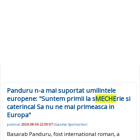
Panduru n-a mai suportat umilintele
europene: "Suntem primii la s
MECHE
rie si
caterinca! Sa nu ne mai primeasca in
Europa"
publicat
2026-08-06 22:00:07
(
Gazeta-Sporturilor
)
Basarab Panduru, fost international roman, a