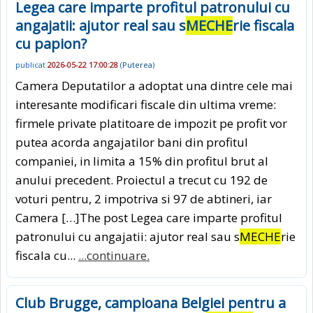
Legea care imparte profitul patronului cu
angajatii: ajutor real sau s
MECHE
rie fiscala
cu papion?
publicat
2026-05-22 17:00:28
(
Puterea
)
Camera Deputatilor a adoptat una dintre cele mai
interesante modificari fiscale din ultima vreme:
firmele private platitoare de impozit pe profit vor
putea acorda angajatilor bani din profitul
companiei, in limita a 15% din profitul brut al
anului precedent. Proiectul a trecut cu 192 de
voturi pentru, 2 impotriva si 97 de abtineri, iar
Camera […]The post Legea care imparte profitul
patronului cu angajatii: ajutor real sau s
MECHE
rie
fiscala cu...
...continuare.
Club Brugge, campioana Belgiei pentru a