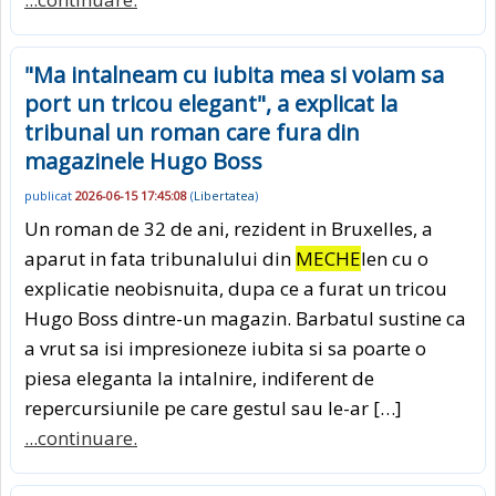
"Ma intalneam cu iubita mea si voiam sa
port un tricou elegant", a explicat la
tribunal un roman care fura din
magazinele Hugo Boss
publicat
2026-06-15 17:45:08
(
Libertatea
)
Un roman de 32 de ani, rezident in Bruxelles, a
aparut in fata tribunalului din
MECHE
len cu o
explicatie neobisnuita, dupa ce a furat un tricou
Hugo Boss dintre-un magazin. Barbatul sustine ca
a vrut sa isi impresioneze iubita si sa poarte o
piesa eleganta la intalnire, indiferent de
repercursiunile pe care gestul sau le-ar […]
...continuare.