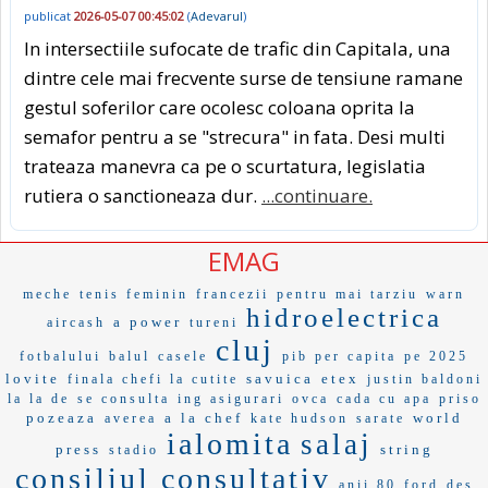
publicat
2026-05-07 00:45:02
(
Adevarul
)
In intersectiile sufocate de trafic din Capitala, una
dintre cele mai frecvente surse de tensiune ramane
gestul soferilor care ocolesc coloana oprita la
semafor pentru a se "strecura" in fata. Desi multi
trateaza manevra ca pe o scurtatura, legislatia
rutiera o sanctioneaza dur.
...continuare.
EMAG
meche
tenis feminin
francezii
pentru mai tarziu
warn
hidroelectrica
a power
aircash
tureni
cluj
fotbalului
balul
casele
pib per capita
pe 2025
lovite
savuica
etex
finala chefi la cutite
justin baldoni
la la de
se consulta
ing asigurari
ovca
cada cu apa
priso
pozeaza
a la chef
world
averea
kate hudson
sarate
ialomita
salaj
press
string
stadio
consiliul consultativ
anii 80
ford
des