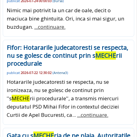
publicat
2026-07-24 00:00:03
(
Bursa
)
Nimic mai potrivit la un car de oale, decit o
maciuca bine ghintuita. Ori, inca si mai sigur, un
buzdugan.
...continuare.
Fifor: Hotararile judecatoresti se respecta,
nu se golesc de continut prin s
MECHE
rii
procedurale
publicat
2026-07-22 12:30:02
(
Antena3
)
Hotararile judecatoresti se respecta, nu se
ironizeaza, nu se golesc de continut prin
''s
MECHE
rii procedurale'', a transmis miercuri
deputatul PSD Mihai Fifor in contextul deciziei
Curtii de Apel Bucuresti, ca...
...continuare.
Gata cu s
MECHE
ria de pe plaja. Autoritatile