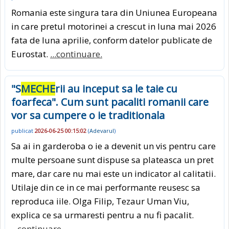
Romania este singura tara din Uniunea Europeana
in care pretul motorinei a crescut in luna mai 2026
fata de luna aprilie, conform datelor publicate de
Eurostat.
...continuare.
"S
MECHE
rii au inceput sa le taie cu
foarfeca". Cum sunt pacaliti romanii care
vor sa cumpere o ie traditionala
publicat
2026-06-25 00:15:02
(
Adevarul
)
Sa ai in garderoba o ie a devenit un vis pentru care
multe persoane sunt dispuse sa plateasca un pret
mare, dar care nu mai este un indicator al calitatii.
Utilaje din ce in ce mai performante reusesc sa
reproduca iile. Olga Filip, Tezaur Uman Viu,
explica ce sa urmaresti pentru a nu fi pacalit.
...continuare.