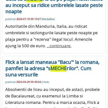
au inceput sa ridice umbrelele lasate peste
noapte
publicat
2026-07-19 09:15:07
(
Mediafax
)
Autoritatile din Manduria, Italia, au ridicat
umbrelele si sezlongurile lasate peste noapte pe
plaja pentru a "rezerva" ilegal locul. Amenzile
ajung la 500 de euro.
...continuare.
Flick a lansat maneaua "Bacu'" la romana,
pamflet la adresa "s
MECHE
rilor". Cum
suna versurile
publicat
2026-06-29 09:45:04
(
Click
)
Absolventii de liceu au inceput, de astazi, probele
de Bacalaureat, cu examenul la Limba si
Literatura romana. Pentru a marca ocazia, Flick a