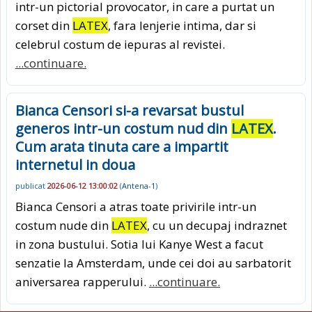
intr-un pictorial provocator, in care a purtat un
corset din
LATEX
, fara lenjerie intima, dar si
celebrul costum de iepuras al revistei.
...continuare.
Bianca Censori si-a revarsat bustul
generos intr-un costum nud din
LATEX
.
Cum arata tinuta care a impartit
internetul in doua
publicat
2026-06-12 13:00:02
(
Antena-1
)
Bianca Censori a atras toate privirile intr-un
costum nude din
LATEX
, cu un decupaj indraznet
in zona bustului. Sotia lui Kanye West a facut
senzatie la Amsterdam, unde cei doi au sarbatorit
aniversarea rapperului.
...continuare.