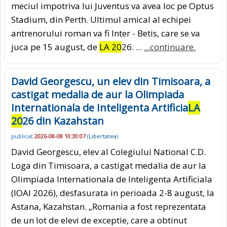
meciul impotriva lui Juventus va avea loc pe Optus
Stadium, din Perth. Ultimul amical al echipei
antrenorului roman va fi Inter - Betis, care se va
juca pe 15 august, de
LA 20
26. ...
...continuare.
David Georgescu, un elev din Timisoara, a
castigat medalia de aur la Olimpiada
Internationala de Inteligenta Artificia
LA
20
26 din Kazahstan
publicat
2026-08-08 10:30:07
(
Libertatea
)
David Georgescu, elev al Colegiului National C.D.
Loga din Timisoara, a castigat medalia de aur la
Olimpiada Internationala de Inteligenta Artificiala
(IOAI 2026), desfasurata in perioada 2-8 august, la
Astana, Kazahstan. „Romania a fost reprezentata
de un lot de elevi de exceptie, care a obtinut