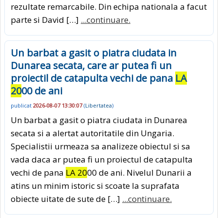
rezultate remarcabile. Din echipa nationala a facut
parte si David […]
...continuare.
Un barbat a gasit o piatra ciudata in
Dunarea secata, care ar putea fi un
proiectil de catapulta vechi de pana
LA
20
00 de ani
publicat
2026-08-07 13:30:07
(
Libertatea
)
Un barbat a gasit o piatra ciudata in Dunarea
secata si a alertat autoritatile din Ungaria.
Specialistii urmeaza sa analizeze obiectul si sa
vada daca ar putea fi un proiectul de catapulta
vechi de pana
LA 20
00 de ani. Nivelul Dunarii a
atins un minim istoric si scoate la suprafata
obiecte uitate de sute de […]
...continuare.