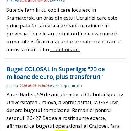
publicat
2026-08-05 18:45:02
(
Antena3
)
Sute de familii cu copii care locuiesc in
Kramatorsk, un oras din estul Ucrainei care este
principala fortareata a armatei ucrainene in
provincia Donetk, au primit ordin de evacuare in
urma intensificarii atacurilor armatei ruse, care a
ajuns la mai putin
...continuare.
Buget COLOSAL in Superliga: "20 de
milioane de euro, plus transferuri"
publicat
2026-08-05 14:30:05
(
Gazeta-Sporturilor
)
Pavel Badea, 59 de ani, directorul Clubului Sportiv
Universitatea Craiova, a vorbit astazi, la GSP Live,
despre bugetul campioanei Romaniei pentru
sezonul '26-'27.Badea a rostit sume exacte,
afirmand ca bugetul operational al Craiovei, fara