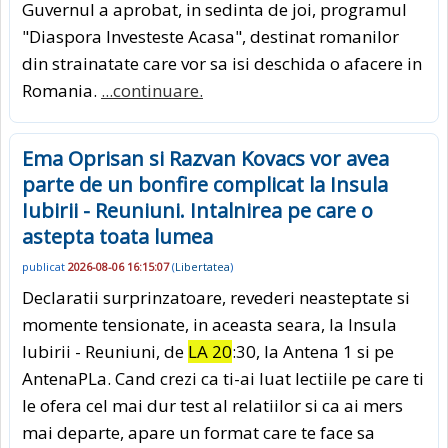
Guvernul a aprobat, in sedinta de joi, programul
"Diaspora Investeste Acasa", destinat romanilor
din strainatate care vor sa isi deschida o afacere in
Romania.
...continuare.
Ema Oprisan si Razvan Kovacs vor avea
parte de un bonfire complicat la Insula
Iubirii - Reuniuni. Intalnirea pe care o
astepta toata lumea
publicat
2026-08-06 16:15:07
(
Libertatea
)
Declaratii surprinzatoare, revederi neasteptate si
momente tensionate, in aceasta seara, la Insula
Iubirii - Reuniuni, de
LA 20
:30, la Antena 1 si pe
AntenaPLa. Cand crezi ca ti-ai luat lectiile pe care ti
le ofera cel mai dur test al relatiilor si ca ai mers
mai departe, apare un format care te face sa