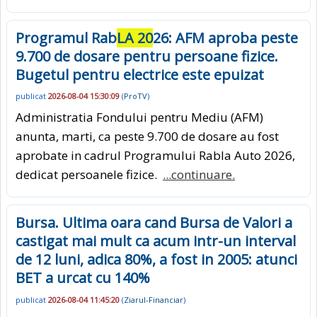
Programul Rab
LA 20
26: AFM aproba peste
9.700 de dosare pentru persoane fizice.
Bugetul pentru electrice este epuizat
publicat
2026-08-04 15:30:09
(
ProTV
)
Administratia Fondului pentru Mediu (AFM)
anunta, marti, ca peste 9.700 de dosare au fost
aprobate in cadrul Programului Rabla Auto 2026,
dedicat persoanele fizice.
...continuare.
Bursa. Ultima oara cand Bursa de Valori a
castigat mai mult ca acum intr-un interval
de 12 luni, adica 80%, a fost in 2005: atunci
BET a urcat cu 140%
publicat
2026-08-04 11:45:20
(
Ziarul-Financiar
)