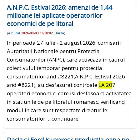
A.N.P.C. Estival 2026: amenzi de 1,44
milioane lei aplicate operatorilor
economici de pe litoral
publicat
2026-08-03 16:30:02
(
Bursa
)
In perioada 27 iulie - 2 august 2026, comisarii
Autoritatii Nationale pentru Protectia
Consumatorilor (ANPC), care activeaza in cadrul
colectivului temporar pentru protectia
consumatorilor and #8221;A.N.P.C. Estival 2026
and #8221;, au desfasurat controale
LA 20
7
operatori economici care isi desfasoara activitatea
in statiunile de pe litoralul romanesc, verificand
modul in care sunt respectate drepturile
consumatorilor.
...continuare.
Dacia si Ford isi opresc productia pana pe