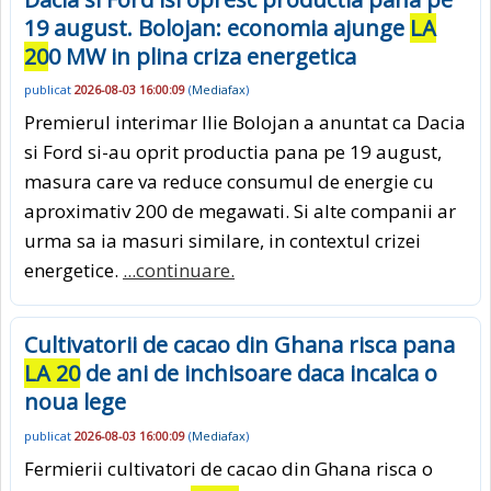
19 august. Bolojan: economia ajunge
LA
20
0 MW in plina criza energetica
publicat
2026-08-03 16:00:09
(
Mediafax
)
Premierul interimar Ilie Bolojan a anuntat ca Dacia
si Ford si-au oprit productia pana pe 19 august,
masura care va reduce consumul de energie cu
aproximativ 200 de megawati. Si alte companii ar
urma sa ia masuri similare, in contextul crizei
energetice.
...continuare.
Cultivatorii de cacao din Ghana risca pana
LA 20
de ani de inchisoare daca incalca o
noua lege
publicat
2026-08-03 16:00:09
(
Mediafax
)
Fermierii cultivatori de cacao din Ghana risca o