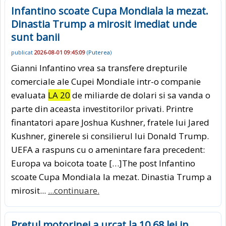
Infantino scoate Cupa Mondiala la mezat.
Dinastia Trump a mirosit imediat unde
sunt banii
publicat
2026-08-01 09:45:09
(
Puterea
)
Gianni Infantino vrea sa transfere drepturile
comerciale ale Cupei Mondiale intr-o companie
evaluata
LA 20
de miliarde de dolari si sa vanda o
parte din aceasta investitorilor privati. Printre
finantatori apare Joshua Kushner, fratele lui Jared
Kushner, ginerele si consilierul lui Donald Trump.
UEFA a raspuns cu o amenintare fara precedent:
Europa va boicota toate […]The post Infantino
scoate Cupa Mondiala la mezat. Dinastia Trump a
mirosit...
...continuare.
Pretul motorinei a urcat la 10,68 lei in