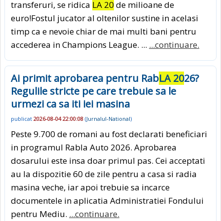
transferuri, se ridica
LA 20
de milioane de
euro!Fostul jucator al oltenilor sustine in acelasi
timp ca e nevoie chiar de mai multi bani pentru
accederea in Champions League. ...
...continuare.
Ai primit aprobarea pentru Rab
LA 20
26?
Regulile stricte pe care trebuie sa le
urmezi ca sa iti iei masina
publicat
2026-08-04 22:00:08
(
Jurnalul-National
)
Peste 9.700 de romani au fost declarati beneficiari
in programul Rabla Auto 2026. Aprobarea
dosarului este insa doar primul pas. Cei acceptati
au la dispozitie 60 de zile pentru a casa si radia
masina veche, iar apoi trebuie sa incarce
documentele in aplicatia Administratiei Fondului
pentru Mediu.
...continuare.