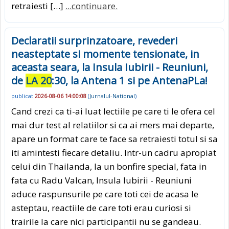
retraiesti […]
...continuare.
Declaratii surprinzatoare, revederi
neasteptate si momente tensionate, in
aceasta seara, la Insula Iubirii - Reuniuni,
de
LA 20
:30, la Antena 1 si pe AntenaPLa!
publicat
2026-08-06 14:00:08
(
Jurnalul-National
)
Cand crezi ca ti-ai luat lectiile pe care ti le ofera cel
mai dur test al relatiilor si ca ai mers mai departe,
apare un format care te face sa retraiesti totul si sa
iti amintesti fiecare detaliu. Intr-un cadru apropiat
celui din Thailanda, la un bonfire special, fata in
fata cu Radu Valcan, Insula Iubirii - Reuniuni
aduce raspunsurile pe care toti cei de acasa le
asteptau, reactiile de care toti erau curiosi si
trairile la care nici participantii nu se gandeau.