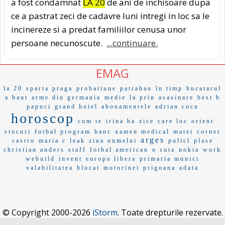
a fost condamnat
LA 20
de ani de inchisoare dupa
ce a pastrat zeci de cadavre luni intregi in loc sa le
incinereze si a predat familiilor cenusa unor
persoane necunoscute.
...continuare.
EMAG
la 20
sparta praga
probatiune
patrahau
în timp
bucatarul
a baut
arme din germania
medie
la prin
asasinare
best b
papuci
grand hotel
abonamentele
adrian cucu
horoscop
cum te
irina ba
zice
care loc
orient
stocuri
fotbal program
banc
xamen medical
matei
cornet
arges
castro
maria c
leak
ziua numelui
policl
plase
christian anders
staff
fotbal american
o suta
nokia
work
webuild
invent
europa libera
primaria munici
valabilitatea
blocat
motorinei
prigoana
adata
© Copyright 2000-2026
iStorm
. Toate drepturile rezervate.