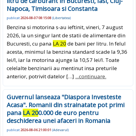
litru de carburant in Bucuresti, Iasi, Cluj-
Napoca, Timisoara si Constanta
publicat
2026-08-07 08:15:08
(
Libertatea
)
Benzina si motorina s-au ieftinit, vineri, 7 august
2026, la un singur lant de statii de alimentare din
Bucuresti, cu pana
LA 20
de bani per litru. In felul
acesta, minimul la benzina standard scade la 9,36
lei/l, iar la motorina ajunge la 10,57 lei/l. Toate
celelalte benzinarii au mentinut insa preturile
anterior, potrivit datelor […]
...continuare.
Guvernul lanseaza "Diaspora Investeste
Acasa". Romanii din strainatate pot primi
pana
LA 20
0.000 de euro pentru
deschiderea unei afaceri in Romania
publicat
2026-08-06 21:00:01
(
Adevarul
)