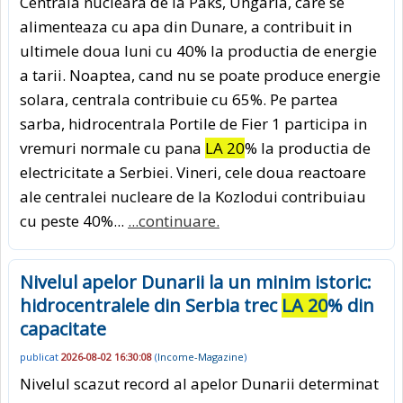
Centrala nucleara de la Paks, Ungaria, care se
alimenteaza cu apa din Dunare, a contribuit in
ultimele doua luni cu 40% la productia de energie
a tarii. Noaptea, cand nu se poate produce energie
solara, centrala contribuie cu 65%. Pe partea
sarba, hidrocentrala Portile de Fier 1 participa in
vremuri normale cu pana
LA 20
% la productia de
electricitate a Serbiei. Vineri, cele doua reactoare
ale centralei nucleare de la Kozlodui contribuiau
cu peste 40%...
...continuare.
Nivelul apelor Dunarii la un minim istoric:
hidrocentralele din Serbia trec
LA 20
% din
capacitate
publicat
2026-08-02 16:30:08
(
Income-Magazine
)
Nivelul scazut record al apelor Dunarii determinat