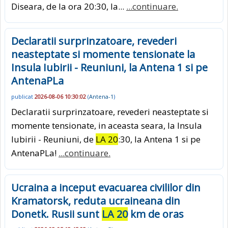
Diseara, de la ora 20:30, la...
...continuare.
Declaratii surprinzatoare, revederi
neasteptate si momente tensionate la
Insula Iubirii - Reuniuni, la Antena 1 si pe
AntenaPLa
publicat
2026-08-06 10:30:02
(
Antena-1
)
Declaratii surprinzatoare, revederi neasteptate si
momente tensionate, in aceasta seara, la Insula
Iubirii - Reuniuni, de
LA 20
:30, la Antena 1 si pe
AntenaPLa!
...continuare.
Ucraina a inceput evacuarea civililor din
Kramatorsk, reduta ucraineana din
Donetk. Rusii sunt
LA 20
km de oras