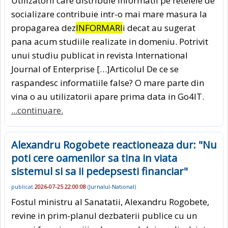
Utilizatorii care distribuie informatii pe retelele de
socializare contribuie intr-o mai mare masura la
propagarea dez
INFORMARI
i decat au sugerat
pana acum studiile realizate in domeniu. Potrivit
unui studiu publicat in revista International
Journal of Enterprise […]Articolul De ce se
raspandesc informatiile false? O mare parte din
vina o au utilizatorii apare prima data in Go4IT.
...continuare.
Alexandru Rogobete reactioneaza dur: "Nu
poti cere oamenilor sa tina in viata
sistemul si sa ii pedepsesti financiar"
publicat
2026-07-25 22:00:08
(
Jurnalul-National
)
Fostul ministru al Sanatatii, Alexandru Rogobete,
revine in prim-planul dezbaterii publice cu un