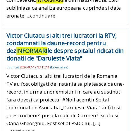
subliniaza ca analiza europeana cuprinde si date
eronate.
...continuare.
Victor Ciutacu si alti trei lucratori la RTV,
condamnati la daune-record pentru
dez
INFORMARI
le despre spitalul ridicat din
donatii de "Daruieste Viata"
publicat
2026-07-17 13:15:11
(
Libertatea
)
Victor Ciutacu si alti trei lucratori de la Romania
TV au fost obligati de instanta sa plateasca daune-
record, in urma unor emisiuni in care au sustinut
fara dovezi ca proiectul #NoiFacemUnSpital
coordonat de Asociatia „Daruieste Viata” ar fi fost
„o escrocherie” pusa la cale de Carmen Uscatu si
Oana Gheorghiu. Fost sef al PSD Cluj, […]