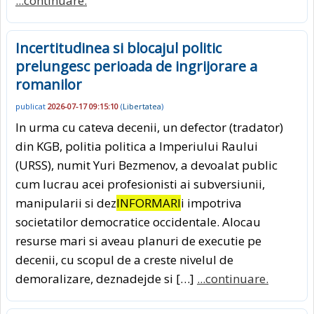
...continuare.
Incertitudinea si blocajul politic
prelungesc perioada de ingrijorare a
romanilor
publicat
2026-07-17 09:15:10
(
Libertatea
)
In urma cu cateva decenii, un defector (tradator)
din KGB, politia politica a Imperiului Raului
(URSS), numit Yuri Bezmenov, a devoalat public
cum lucrau acei profesionisti ai subversiunii,
manipularii si dez
INFORMARI
i impotriva
societatilor democratice occidentale. Alocau
resurse mari si aveau planuri de executie pe
decenii, cu scopul de a creste nivelul de
demoralizare, deznadejde si […]
...continuare.