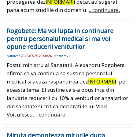
propagarea dez
INFORMARI
i decat au sugerat
pana acum studiile din domeniu.
...continuare.
Rogobete: Ma voi lupta in continuare
pentru personalul medical si ma voi
opune reducerii veniturilor
publicat
2026-07-25 20:00:26
(
Mediafax
)
Fostul ministru al Sanatatii, Alexandru Rogobete,
afirma ca va continua sa sustina personalul
medical si acuza raspandirea dez
INFORMARI
i pe
aceasta tema. El sustine ca s-a opus inca din
ianuarie reducerii cu 10% a veniturilor angajatilor
din sanatate si critica declaratiile lui Vlad
Voiculescu.
...continuare.
Miruta demonteaza miturile dupa