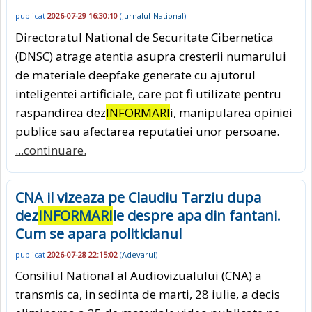
publicat
2026-07-29 16:30:10
(
Jurnalul-National
)
Directoratul National de Securitate Cibernetica
(DNSC) atrage atentia asupra cresterii numarului
de materiale deepfake generate cu ajutorul
inteligentei artificiale, care pot fi utilizate pentru
raspandirea dez
INFORMARI
i, manipularea opiniei
publice sau afectarea reputatiei unor persoane.
...continuare.
CNA il vizeaza pe Claudiu Tarziu dupa
dez
INFORMARI
le despre apa din fantani.
Cum se apara politicianul
publicat
2026-07-28 22:15:02
(
Adevarul
)
Consiliul National al Audiovizualului (CNA) a
transmis ca, in sedinta de marti, 28 iulie, a decis