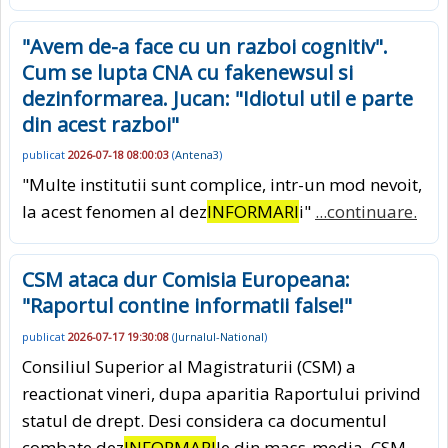
"Avem de-a face cu un razboi cognitiv".
Cum se lupta CNA cu fakenewsul si
dezinformarea. Jucan: "Idiotul util e parte
din acest razboi"
publicat
2026-07-18 08:00:03
(
Antena3
)
"Multe institutii sunt complice, intr-un mod nevoit,
la acest fenomen al dez
INFORMARI
i"
...continuare.
CSM ataca dur Comisia Europeana:
"Raportul contine informatii false!"
publicat
2026-07-17 19:30:08
(
Jurnalul-National
)
Consiliul Superior al Magistraturii (CSM) a
reactionat vineri, dupa aparitia Raportului privind
statul de drept. Desi considera ca documentul
combate dez
INFORMARI
le din mass-media, CSM