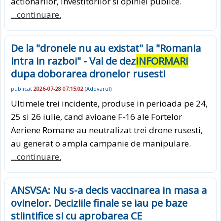
actionarilor, investitorilor si opiniei publice.
...continuare.
De la "dronele nu au existat" la "Romania
intra in razboi" - Val de dez
INFORMARI
dupa doborarea dronelor rusesti
publicat
2026-07-28 07:15:02
(
Adevarul
)
Ultimele trei incidente, produse in perioada pe 24,
25 si 26 iulie, cand avioane F-16 ale Fortelor
Aeriene Romane au neutralizat trei drone rusesti,
au generat o ampla campanie de manipulare.
...continuare.
ANSVSA: Nu s-a decis vaccinarea in masa a
ovinelor. Deciziile finale se iau pe baze
stiintifice si cu aprobarea CE