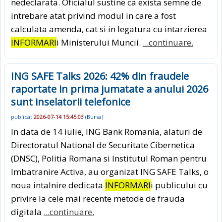
nedeclarata. Oficialul sustine ca exista semne de
intrebare atat privind modul in care a fost
calculata amenda, cat si in legatura cu intarzierea
INFORMARI
i Ministerului Muncii.
...continuare.
ING SAFE Talks 2026: 42% din fraudele
raportate in prima jumatate a anului 2026
sunt inselatorii telefonice
publicat
2026-07-14 15:45:03
(
Bursa
)
In data de 14 iulie, ING Bank Romania, alaturi de
Directoratul National de Securitate Cibernetica
(DNSC), Politia Romana si Institutul Roman pentru
Imbatranire Activa, au organizat ING SAFE Talks, o
noua intalnire dedicata
INFORMARI
i publicului cu
privire la cele mai recente metode de frauda
digitala
...continuare.