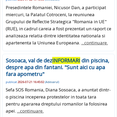
Presedintele Romaniei, Nicusor Dan, a participat
miercuri, la Palatul Cotroceni, la reuniunea
Grupului de Reflectie Strategica "Romania in UE"
(RUE), in cadrul careia a fost prezentat un raport ce
analizeaza relatia dintre identitatea nationala si
apartenenta la Uniunea Europeana.
...continuare.
Sosoaca, val de dez
INFORMARI
din piscina,
despre apa din fantani. "Sunt aici cu apa
fara apometru"
publicat
2026-07-21 16:45:02
(
Adevarul
)
Sefa SOS Romania, Diana Sosoaca, a anuntat dintr-
o piscina inceperea protestelor in toata tara
pentru apararea dreptului romanilor la folosirea
apei.
...continuare.