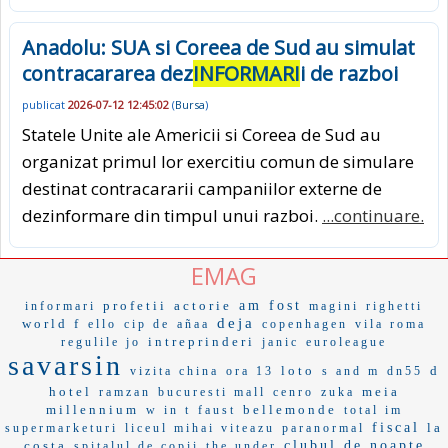
Anadolu: SUA si Coreea de Sud au simulat
contracararea dez
INFORMARI
i de razboi
publicat
2026-07-12 12:45:02
(
Bursa
)
Statele Unite ale Americii si Coreea de Sud au
organizat primul lor exercitiu comun de simulare
destinat contracararii campaniilor externe de
dezinformare din timpul unui razboi.
...continuare.
EMAG
profetii
actorie
am fost
informari
magini
righetti
deja
world f
ello
cip de
añaa
copenhagen
vila roma
intreprinderi
regulile jo
janic
euroleague
savarsin
loto
d
vizita china
ora 13
s and m
dn55
hotel
meia
ramzan
bucuresti mall
cenro
zuka
millennium
bellemonde
w in t
faust
total im
fiscal
la
supermarketuri
liceul mihai viteazu
paranormal
costa
clubul de noapte
spitalul de copii
the under