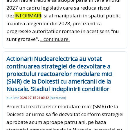
2027 un cadru legislativ care sa reduca riscul
dez
INFORMARI
i si al manipularii in spatiul public
inaintea alegerilor din 2028, precizand ca
progresele autoritatilor romane in acest sens "nu
sunt grozave".
...continuare.
Actionarii Nuclearelectrica au votat
continuarea strategiei de dezvoltare a
proiectului reactoarelor modulare mici
(SMR) de la Doicesti cu americanii de la
Nuscale. Stadiul indeplinirii conditiilor
publicat
2026-07-15 21:00:12
(
Mediafax
)
Proiectul reactoarelor modulare mici (SMR) de la
Doicesti ar urma sa fie dezvoltat conform strategiei
aprobate acum aproape patru ani, pe baza
strategiei americanilor de la Nuscale, in paralel cu