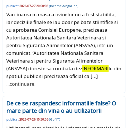
publicat
2026-07-27 20:00:08
(
Income-Magazine
)
Vaccinarea in masa a ovinelor nu a fost stabilita,
iar deciziile finale se iau doar pe baze stiintifice si
cu aprobarea Comisiei Europene, precizeaza
Autoritatea Nationala Sanitara Veterinara si
pentru Siguranta Alimentelor (ANSVSA), intr-un
comunicat. ‘Autoritatea Nationala Sanitara
Veterinara si pentru Siguranta Alimentelor
(ANSVSA) doreste sa combata dez
INFORMARI
le din
spatiul public si precizeaza oficial ca […]
...continuare.
De ce se raspandesc informatiile false? O
mare parte din vina o au utilizatorii
publicat
2026-07-26 10:30:05
(
Go4IT
)