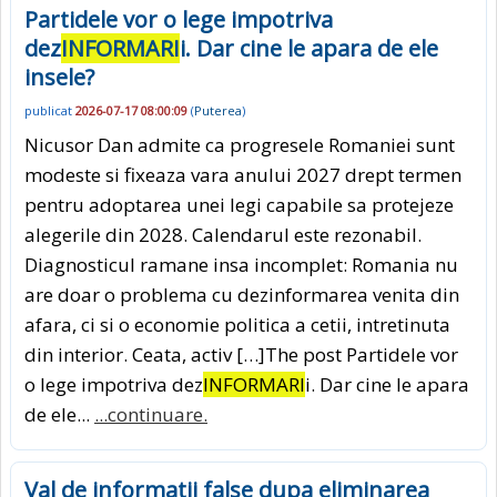
Partidele vor o lege impotriva
dez
INFORMARI
i. Dar cine le apara de ele
insele?
publicat
2026-07-17 08:00:09
(
Puterea
)
Nicusor Dan admite ca progresele Romaniei sunt
modeste si fixeaza vara anului 2027 drept termen
pentru adoptarea unei legi capabile sa protejeze
alegerile din 2028. Calendarul este rezonabil.
Diagnosticul ramane insa incomplet: Romania nu
are doar o problema cu dezinformarea venita din
afara, ci si o economie politica a cetii, intretinuta
din interior. Ceata, activ […]The post Partidele vor
o lege impotriva dez
INFORMARI
i. Dar cine le apara
de ele...
...continuare.
Val de informatii false dupa eliminarea