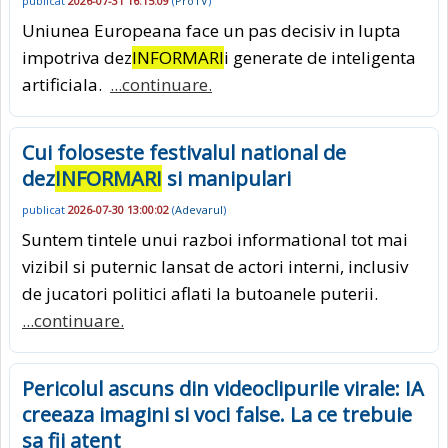
publicat
2026-07-31 16:15:09
(
ProTV
)
Uniunea Europeana face un pas decisiv in lupta
impotriva dez
INFORMARI
i generate de inteligenta
artificiala.
...continuare.
Cui foloseste festivalul national de
dez
INFORMARI
si manipulari
publicat
2026-07-30 13:00:02
(
Adevarul
)
Suntem tintele unui razboi informational tot mai
vizibil si puternic lansat de actori interni, inclusiv
de jucatori politici aflati la butoanele puterii.
...continuare.
Pericolul ascuns din videoclipurile virale: IA
creeaza imagini si voci false. La ce trebuie
sa fii atent