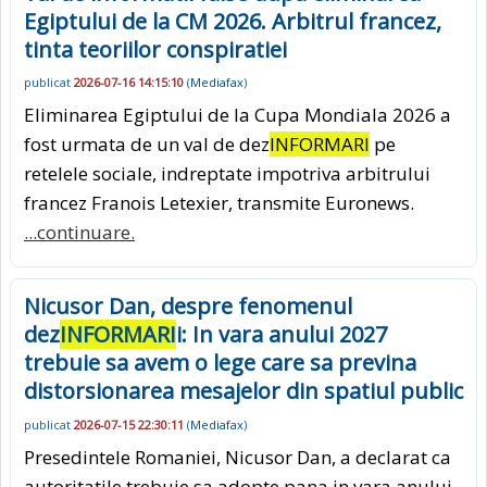
Egiptului de la CM 2026. Arbitrul francez,
tinta teoriilor conspiratiei
publicat
2026-07-16 14:15:10
(
Mediafax
)
Eliminarea Egiptului de la Cupa Mondiala 2026 a
fost urmata de un val de dez
INFORMARI
pe
retelele sociale, indreptate impotriva arbitrului
francez Franois Letexier, transmite Euronews.
...continuare.
Nicusor Dan, despre fenomenul
dez
INFORMARI
i: In vara anului 2027
trebuie sa avem o lege care sa previna
distorsionarea mesajelor din spatiul public
publicat
2026-07-15 22:30:11
(
Mediafax
)
Presedintele Romaniei, Nicusor Dan, a declarat ca
autoritatile trebuie sa adopte pana in vara anului