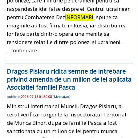
poloneze, care-i infurie pe ucraineni pentru ca
raspandeste idei false despre ei. Centrul ucrainean
pentru Combaterea Dez
INFORMARI
i spune ca
imaginile au fost filmate in Rusia, iar distribuirea
lor face parte dintr-o operaiune menita sa
tensioneze relatiile dintre polonezi si ucraineni.
...continuare.
Dragos Pislaru ridica semne de intrebare
privind amenda de un milion de lei aplicata
Asociatiei familiei Pasca
publicat
2026-07-15 01:30:08
(
Mediafax
)
Ministrul interimar al Muncii, Dragos Pislaru, a
cerut verificari urgente la Inspectoratul Teritorial
de Munca Bihor, dupa ce familia Pasca a fost
sanctionata cu un milion de lei pentru munca