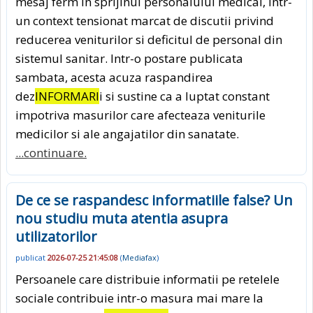
mesaj ferm in sprijinul personalului medical, intr-
un context tensionat marcat de discutii privind
reducerea veniturilor si deficitul de personal din
sistemul sanitar. Intr-o postare publicata
sambata, acesta acuza raspandirea
dez
INFORMARI
i si sustine ca a luptat constant
impotriva masurilor care afecteaza veniturile
medicilor si ale angajatilor din sanatate.
...continuare.
De ce se raspandesc informatiile false? Un
nou studiu muta atentia asupra
utilizatorilor
publicat
2026-07-25 21:45:08
(
Mediafax
)
Persoanele care distribuie informatii pe retelele
sociale contribuie intr-o masura mai mare la