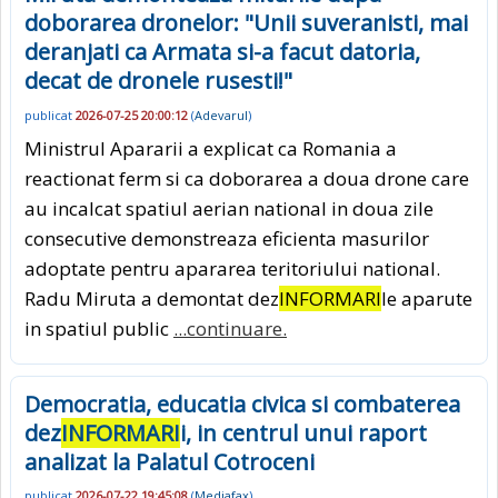
doborarea dronelor: "Unii suveranisti, mai
deranjati ca Armata si-a facut datoria,
decat de dronele rusesti!"
publicat
2026-07-25 20:00:12
(
Adevarul
)
Ministrul Apararii a explicat ca Romania a
reactionat ferm si ca doborarea a doua drone care
au incalcat spatiul aerian national in doua zile
consecutive demonstreaza eficienta masurilor
adoptate pentru apararea teritoriului national.
Radu Miruta a demontat dez
INFORMARI
le aparute
in spatiul public
...continuare.
Democratia, educatia civica si combaterea
dez
INFORMARI
i, in centrul unui raport
analizat la Palatul Cotroceni
publicat
2026-07-22 19:45:08
(
Mediafax
)