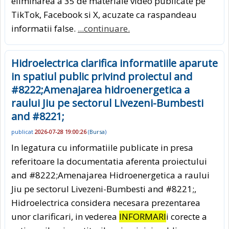
eliminarea a 35 de materiale video publicate pe
TikTok, Facebook si X, acuzate ca raspandeau
informatii false.
...continuare.
Hidroelectrica clarifica informatiile aparute
in spatiul public privind proiectul and
#8222;Amenajarea hidroenergetica a
raului Jiu pe sectorul Livezeni-Bumbesti
and #8221;
publicat
2026-07-28 19:00:26
(
Bursa
)
In legatura cu informatiile publicate in presa
referitoare la documentatia aferenta proiectului
and #8222;Amenajarea Hidroenergetica a raului
Jiu pe sectorul Livezeni-Bumbesti and #8221;,
Hidroelectrica considera necesara prezentarea
unor clarificari, in vederea
INFORMARI
i corecte a