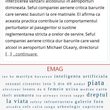
interzicerea vanzarii alcoolului in aeroporturi
dimineata. Seful companiei aeriene critica barurile
care servesc bauturi la ore matinale. El afirma ca
aceasta practica contribuie la comportamentul
perturbator al pasagerilor si sustine
reglementarea stricta a orelor de servire. Seful
companiei aeriene critica dur barurile care vand
alcool in aeroporturi Michael OLeary, directorul
[…]
...continuare.
EMAG
inteligenta artificiala
marilyn
ine be
bavareze
piata
loto 5 din 40
sezonul cireselor
undav
femeie ucisa
cartu
afectiuni
leonte
dn 6
medián
dreptul
asumarea
theft
ita airways
strain
sappe
la viata
galerie foto
safety
infrastructura
arheologic
capricorn
arcadia
cels
calin rangu