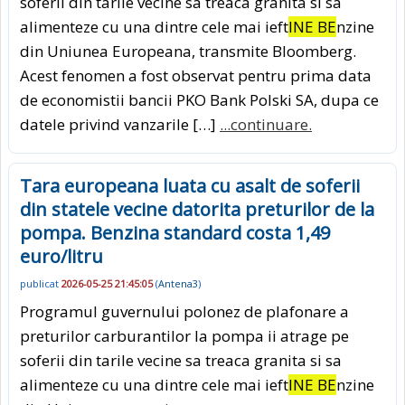
soferii din tarile vecine sa treaca granita si sa
alimenteze cu una dintre cele mai ieft
INE BE
nzine
din Uniunea Europeana, transmite Bloomberg.
Acest fenomen a fost observat pentru prima data
de economistii bancii PKO Bank Polski SA, dupa ce
datele privind vanzarile […]
...continuare.
Tara europeana luata cu asalt de soferii
din statele vecine datorita preturilor de la
pompa. Benzina standard costa 1,49
euro/litru
publicat
2026-05-25 21:45:05
(
Antena3
)
Programul guvernului polonez de plafonare a
preturilor carburantilor la pompa ii atrage pe
soferii din tarile vecine sa treaca granita si sa
alimenteze cu una dintre cele mai ieft
INE BE
nzine