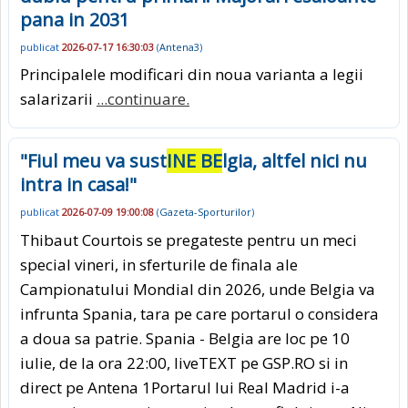
pana in 2031
publicat
2026-07-17 16:30:03
(
Antena3
)
Principalele modificari din noua varianta a legii
salarizarii
...continuare.
"Fiul meu va sust
INE BE
lgia, altfel nici nu
intra in casa!"
publicat
2026-07-09 19:00:08
(
Gazeta-Sporturilor
)
Thibaut Courtois se pregateste pentru un meci
special vineri, in sferturile de finala ale
Campionatului Mondial din 2026, unde Belgia va
infrunta Spania, tara pe care portarul o considera
a doua sa patrie. Spania - Belgia are loc pe 10
iulie, de la ora 22:00, liveTEXT pe GSP.RO si in
direct pe Antena 1Portarul lui Real Madrid i-a