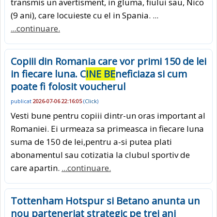
transmis un avertisment, in gluma, fiului sau, Nico
(9 ani), care locuieste cu el in Spania. ...
...continuare.
Copiii din Romania care vor primi 150 de lei
in fiecare luna. C
INE BE
neficiaza si cum
poate fi folosit voucherul
publicat
2026-07-06 22:16:05
(
Click
)
Vesti bune pentru copiii dintr-un oras important al
Romaniei. Ei urmeaza sa primeasca in fiecare luna
suma de 150 de lei,pentru a-si putea plati
abonamentul sau cotizatia la clubul sportiv de
care apartin.
...continuare.
Tottenham Hotspur si Betano anunta un
nou parteneriat strategic pe trei ani