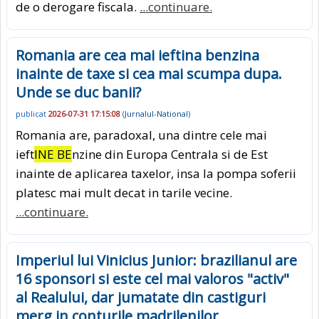
de o derogare fiscala.
...continuare.
Romania are cea mai ieftina benzina
inainte de taxe si cea mai scumpa dupa.
Unde se duc banii?
publicat
2026-07-31 17:15:08
(
Jurnalul-National
)
Romania are, paradoxal, una dintre cele mai
ieft
INE BE
nzine din Europa Centrala si de Est
inainte de aplicarea taxelor, insa la pompa soferii
platesc mai mult decat in tarile vecine.
...continuare.
Imperiul lui Vinicius Junior: brazilianul are
16 sponsori si este cel mai valoros "activ"
al Realului, dar jumatate din castiguri
merg in conturile madrilenilor