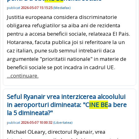
publicat
2026-05-07 15:15:25
(
Mediafax
)
Justitia europeana considera discriminatorie
obligarea refugiatilor sa aiba ani de rezidenta
pentru a accesa beneficii sociale, relateaza El Pais.
Hotararea, facuta publica joi si referitoare la un
caz italian, pune sub semnul intrebarii daca
argumentele "prioritatii nationale" in materie de
beneficii sociale se pot incadra in cadrul UE.
...continuare.
Seful Ryanair vrea interzicerea alcoolului
in aeroporturi dimineata: "C
INE BE
a bere
la 5 dimineata?"
publicat
2026-05-07 10:00:32
(
Libertatea
)
Michael OLeary, directorul Ryanair, vrea