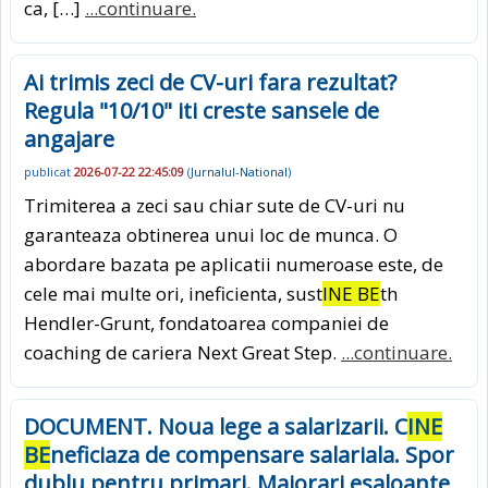
ca, […]
...continuare.
Ai trimis zeci de CV-uri fara rezultat?
Regula "10/10" iti creste sansele de
angajare
publicat
2026-07-22 22:45:09
(
Jurnalul-National
)
Trimiterea a zeci sau chiar sute de CV-uri nu
garanteaza obtinerea unui loc de munca. O
abordare bazata pe aplicatii numeroase este, de
cele mai multe ori, ineficienta, sust
INE BE
th
Hendler-Grunt, fondatoarea companiei de
coaching de cariera Next Great Step.
...continuare.
DOCUMENT. Noua lege a salarizarii. C
INE
BE
neficiaza de compensare salariala. Spor
dublu pentru primari. Majorari esaloante