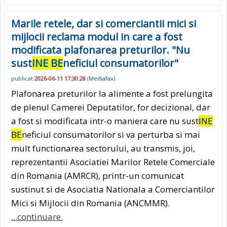
Marile retele, dar si comerciantii mici si
mijlocii reclama modul in care a fost
modificata plafonarea preturilor. "Nu
sust
INE BE
neficiul consumatorilor"
publicat
2026-06-11 17:30:28
(
Mediafax
)
Plafonarea preturilor la alimente a fost prelungita
de plenul Camerei Deputatilor, for decizional, dar
a fost si modificata intr-o maniera care nu sust
INE
BE
neficiul consumatorilor si va perturba si mai
mult functionarea sectorului, au transmis, joi,
reprezentantii Asociatiei Marilor Retele Comerciale
din Romania (AMRCR), printr-un comunicat
sustinut si de Asociatia Nationala a Comerciantilor
Mici si Mijlocii din Romania (ANCMMR).
...continuare.