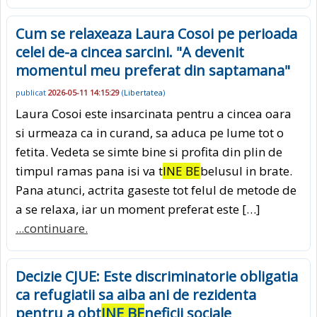
Cum se relaxeaza Laura Cosoi pe perioada
celei de-a cincea sarcini. "A devenit
momentul meu preferat din saptamana"
publicat
2026-05-11 14:15:29
(
Libertatea
)
Laura Cosoi este insarcinata pentru a cincea oara
si urmeaza ca in curand, sa aduca pe lume tot o
fetita. Vedeta se simte bine si profita din plin de
timpul ramas pana isi va t
INE BE
belusul in brate.
Pana atunci, actrita gaseste tot felul de metode de
a se relaxa, iar un moment preferat este […]
...continuare.
Decizie CJUE: Este discriminatorie obligatia
ca refugiatii sa aiba ani de rezidenta
pentru a obt
INE BE
neficii sociale