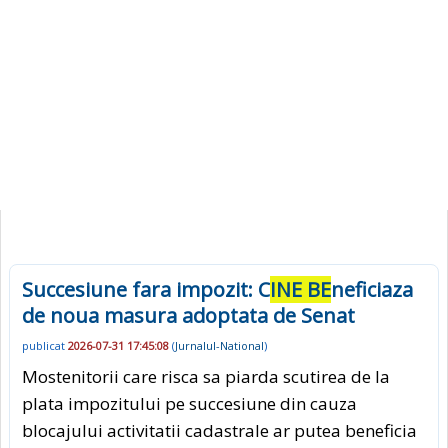
Succesiune fara impozit: C
INE BE
neficiaza
de noua masura adoptata de Senat
publicat
2026-07-31 17:45:08
(
Jurnalul-National
)
Mostenitorii care risca sa piarda scutirea de la
plata impozitului pe succesiune din cauza
blocajului activitatii cadastrale ar putea beneficia