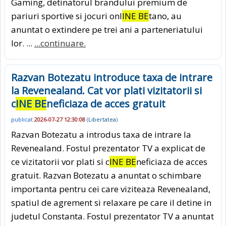
Gaming, detinatorul brandului premium de
pariuri sportive si jocuri onl
INE BE
tano, au
anuntat o extindere pe trei ani a parteneriatului
lor. ...
...continuare.
Razvan Botezatu introduce taxa de intrare
la Revenealand. Cat vor plati vizitatorii si
c
INE BE
neficiaza de acces gratuit
publicat
2026-07-27 12:30:08
(
Libertatea
)
Razvan Botezatu a introdus taxa de intrare la
Revenealand. Fostul prezentator TV a explicat de
ce vizitatorii vor plati si c
INE BE
neficiaza de acces
gratuit. Razvan Botezatu a anuntat o schimbare
importanta pentru cei care viziteaza Revenealand,
spatiul de agrement si relaxare pe care il detine in
judetul Constanta. Fostul prezentator TV a anuntat