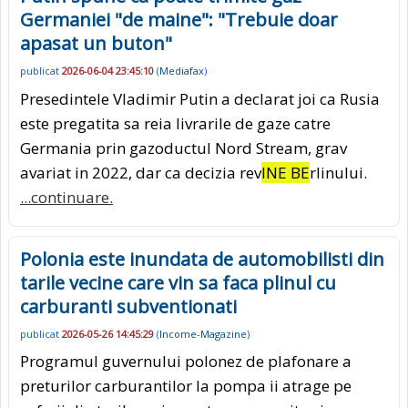
Germaniei "de maine": "Trebuie doar
apasat un buton"
publicat
2026-06-04 23:45:10
(
Mediafax
)
Presedintele Vladimir Putin a declarat joi ca Rusia
este pregatita sa reia livrarile de gaze catre
Germania prin gazoductul Nord Stream, grav
avariat in 2022, dar ca decizia rev
INE BE
rlinului.
...continuare.
Polonia este inundata de automobilisti din
tarile vecine care vin sa faca plinul cu
carburanti subventionati
publicat
2026-05-26 14:45:29
(
Income-Magazine
)
Programul guvernului polonez de plafonare a
preturilor carburantilor la pompa ii atrage pe