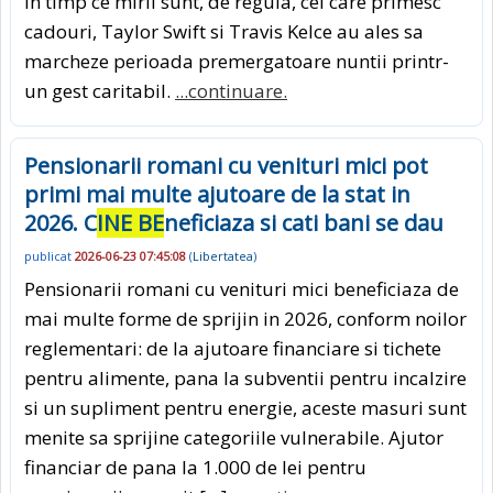
In timp ce mirii sunt, de regula, cei care primesc
cadouri, Taylor Swift si Travis Kelce au ales sa
marcheze perioada premergatoare nuntii printr-
un gest caritabil.
...continuare.
Pensionarii romani cu venituri mici pot
primi mai multe ajutoare de la stat in
2026. C
INE BE
neficiaza si cati bani se dau
publicat
2026-06-23 07:45:08
(
Libertatea
)
Pensionarii romani cu venituri mici beneficiaza de
mai multe forme de sprijin in 2026, conform noilor
reglementari: de la ajutoare financiare si tichete
pentru alimente, pana la subventii pentru incalzire
si un supliment pentru energie, aceste masuri sunt
menite sa sprijine categoriile vulnerabile. Ajutor
financiar de pana la 1.000 de lei pentru