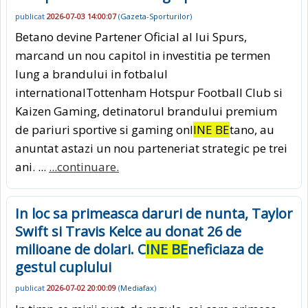
publicat
2026-07-03 14:00:07
(
Gazeta-Sporturilor
)
Betano devine Partener Oficial al lui Spurs,
marcand un nou capitol in investitia pe termen
lung a brandului in fotbalul
internationalTottenham Hotspur Football Club si
Kaizen Gaming, detinatorul brandului premium
de pariuri sportive si gaming onl
INE BE
tano, au
anuntat astazi un nou parteneriat strategic pe trei
ani. ...
...continuare.
In loc sa primeasca daruri de nunta, Taylor
Swift si Travis Kelce au donat 26 de
milioane de dolari. C
INE BE
neficiaza de
gestul cuplului
publicat
2026-07-02 20:00:09
(
Mediafax
)