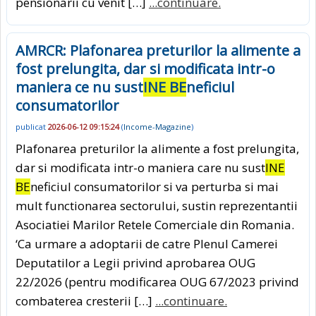
pensionarii cu venit […]
...continuare.
AMRCR: Plafonarea preturilor la alimente a
fost prelungita, dar si modificata intr-o
maniera ce nu sust
INE BE
neficiul
consumatorilor
publicat
2026-06-12 09:15:24
(
Income-Magazine
)
Plafonarea preturilor la alimente a fost prelungita,
dar si modificata intr-o maniera care nu sust
INE
BE
neficiul consumatorilor si va perturba si mai
mult functionarea sectorului, sustin reprezentantii
Asociatiei Marilor Retele Comerciale din Romania.
‘Ca urmare a adoptarii de catre Plenul Camerei
Deputatilor a Legii privind aprobarea OUG
22/2026 (pentru modificarea OUG 67/2023 privind
combaterea cresterii […]
...continuare.