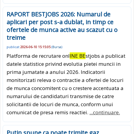
RAPORT BESTJOBS 2026: Numarul de
aplicari per post s-a dublat, in timp ce
ofertele de munca active au scazut cu o
treime
publicat
2026-06-10 15:15:05
(
Bursa
)
Platforma de recrutare onl
INE BE
stjobs a publicat
datele statistice privind evolutia pietei muncii in
prima jumatate a anului 2026. Indicatorii
monitorizati releva o contractie a ofertei de locuri
de munca concomitent cu o crestere accentuata a
numarului de candidaturi transmise de catre
solicitantii de locuri de munca, conform unui
comunicat de presa remis reactiei.
...continuare.
Putin spune ca poate trimite gaz