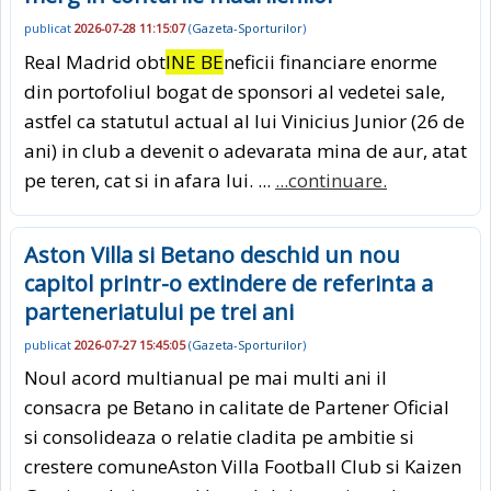
publicat
2026-07-28 11:15:07
(
Gazeta-Sporturilor
)
Real Madrid obt
INE BE
neficii financiare enorme
din portofoliul bogat de sponsori al vedetei sale,
astfel ca statutul actual al lui Vinicius Junior (26 de
ani) in club a devenit o adevarata mina de aur, atat
pe teren, cat si in afara lui. ...
...continuare.
Aston Villa si Betano deschid un nou
capitol printr-o extindere de referinta a
parteneriatului pe trei ani
publicat
2026-07-27 15:45:05
(
Gazeta-Sporturilor
)
Noul acord multianual pe mai multi ani il
consacra pe Betano in calitate de Partener Oficial
si consolideaza o relatie cladita pe ambitie si
crestere comuneAston Villa Football Club si Kaizen