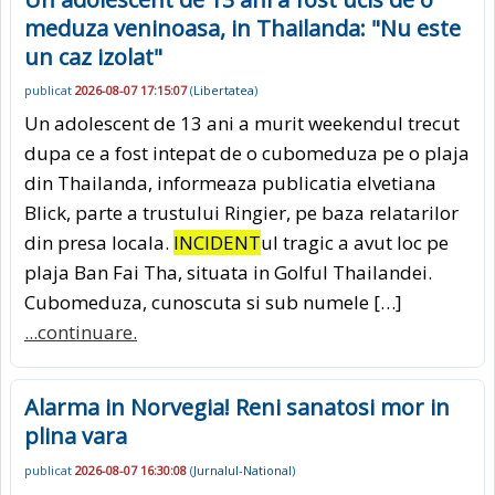
meduza veninoasa, in Thailanda: "Nu este
un caz izolat"
publicat
2026-08-07 17:15:07
(
Libertatea
)
Un adolescent de 13 ani a murit weekendul trecut
dupa ce a fost intepat de o cubomeduza pe o plaja
din Thailanda, informeaza publicatia elvetiana
Blick, parte a trustului Ringier, pe baza relatarilor
din presa locala.
INCIDENT
ul tragic a avut loc pe
plaja Ban Fai Tha, situata in Golful Thailandei.
Cubomeduza, cunoscuta si sub numele […]
...continuare.
Alarma in Norvegia! Reni sanatosi mor in
plina vara
publicat
2026-08-07 16:30:08
(
Jurnalul-National
)