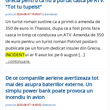
Grecia pentru ca nu a purtat casca pe ATV:
"Tot tu tupeist"
publicat
2026-08-07 14:45:07
(
Libertatea
)
Un turist roman sustine ca a primit o amenda de
350 de euro in Thassos, dupa ce a fost prins fara
casca in timp ce conducea un ATV. Amenda de 350
de euro pentru un turist roman Potrivit postarii
publicate pe un forum dedicat insulei din Grecia,
INCIDENT
ul ar fi avut loc pe 6 august […]
...continuare.
De ce companiile aeriene avertizeaza tot
mai des asupra bateriilor externe. Un
simplu power bank poate provoca un
incendiu in avion
publicat
2026-08-07 14:45:02
(
Adevarul
)