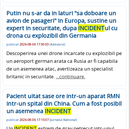
Putin nu s-ar da in laturi "sa doboare un
avion de pasageri" in Europa, sustine un
expert in securitate, dupa
INCIDENT
ul cu
drona cu explozibil din Germania
publicat
2026-08-06 17:30:03
(
Adevarul
)
Descoperirea unei drone incarcate cu explozibil pe
un aeroport german arata ca Rusia ar fi capabila
de un asemenea atac, avertizeaza un specialist
britanic in securitate.
...continuare.
Pacient uitat sase ore intr-un aparat RMN
intr-un spital din China. Cum a fost posibil
un asemenea
INCIDENT
publicat
2026-08-06 17:15:07
(
Jurnalul-National
)
Un
INCIDENT
extrem de grav petrecut intr-unul