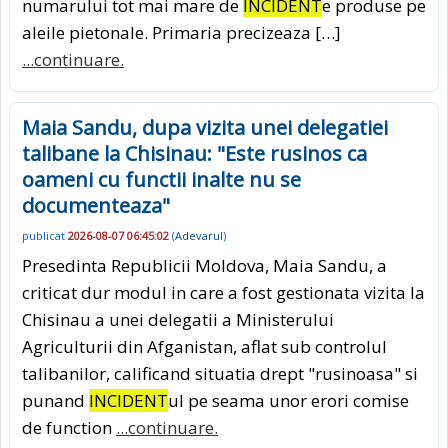
numarului tot mai mare de
INCIDENT
e produse pe
aleile pietonale. Primaria precizeaza […]
...continuare.
Maia Sandu, dupa vizita unei delegatiei
talibane la Chisinau: "Este rusinos ca
oameni cu functii inalte nu se
documenteaza"
publicat
2026-08-07 06:45:02
(
Adevarul
)
Presedinta Republicii Moldova, Maia Sandu, a
criticat dur modul in care a fost gestionata vizita la
Chisinau a unei delegatii a Ministerului
Agriculturii din Afganistan, aflat sub controlul
talibanilor, calificand situatia drept "rusinoasa" si
punand
INCIDENT
ul pe seama unor erori comise
de function
...continuare.