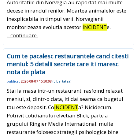
Autoritatile din Norvegia au raportat mai multe
decese in randul renilor. Moartea animalelor este
inexplicabila in timpul verii. Norvegienii
monitorizeaza evolutia acestor
INCIDENT
e.
...continuare.
Cum te pacalesc restaurantele cand citesti
meniul: 5 detalii secrete care iti maresc
nota de plata
publicat
2026-08-07 15:30:08
(
Libertatea
)
Stai la masa intr-un restaurant, rasfoind relaxat
meniul, si, dintr-o data, iti dai seama ca bugetul
tau este depasit. Co
INCIDENT
a? Nicidecum.
Potrivit cotidianului elvetian Blick, parte a
grupului Ringier Media International, multe
restaurante folosesc strategii psihologice bine