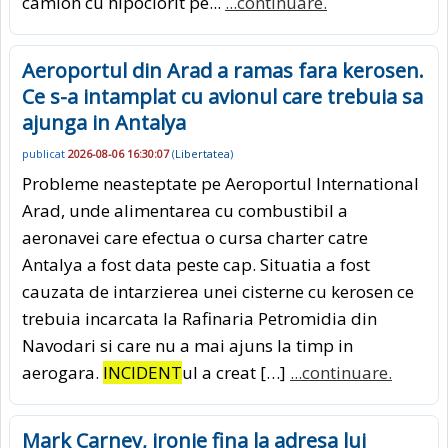
camion cu hipoclorit pe...
...continuare.
Aeroportul din Arad a ramas fara kerosen.
Ce s-a intamplat cu avionul care trebuia sa
ajunga in Antalya
publicat
2026-08-06 16:30:07
(
Libertatea
)
Probleme neasteptate pe Aeroportul International
Arad, unde alimentarea cu combustibil a
aeronavei care efectua o cursa charter catre
Antalya a fost data peste cap. Situatia a fost
cauzata de intarzierea unei cisterne cu kerosen ce
trebuia incarcata la Rafinaria Petromidia din
Navodari si care nu a mai ajuns la timp in
aerogara.
INCIDENT
ul a creat […]
...continuare.
Mark Carney, ironie fina la adresa lui