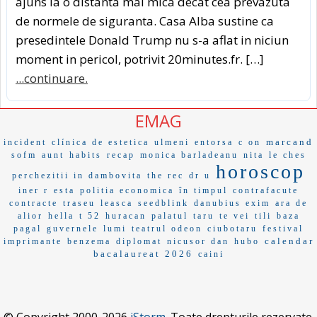
ajuns la o distanta mai mica decat cea prevazuta
de normele de siguranta. Casa Alba sustine ca
presedintele Donald Trump nu s-a aflat in niciun
moment in pericol, potrivit 20minutes.fr. […]
...continuare.
EMAG
marcand
incident
clínica de estetica
ulmeni
entorsa
c on
sofm
aunt
habits
recap
monica barladeanu
nita
le ches
horoscop
perchezitii in dambovita
the rec
dr u
iner r
esta
politia economica
în timpul
contrafacute
contracte
traseu
leasca
seedblink
danubius exim
ara de
alior
hella
t 52
huracan
palatul
taru
te vei
tili
baza
pagal
guvernele
lumi
teatrul odeon
ciubotaru
festival
calendar
imprimante
benzema
diplomat
nicusor dan
hubo
bacalaureat 2026
caini
© Copyright 2000-2026
iStorm
. Toate drepturile rezervate.