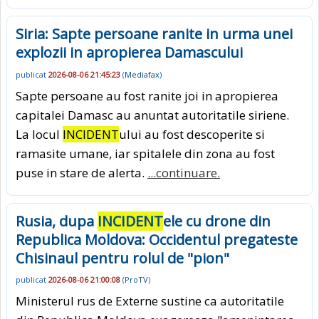
Siria: Sapte persoane ranite in urma unei
explozii in apropierea Damascului
publicat
2026-08-06 21:45:23
(
Mediafax
)
Sapte persoane au fost ranite joi in apropierea
capitalei Damasc au anuntat autoritatile siriene.
La locul
INCIDENT
ului au fost descoperite si
ramasite umane, iar spitalele din zona au fost
puse in stare de alerta.
...continuare.
Rusia, dupa
INCIDENT
ele cu drone din
Republica Moldova: Occidentul pregateste
Chisinaul pentru rolul de "pion"
publicat
2026-08-06 21:00:08
(
ProTV
)
Ministerul rus de Externe sustine ca autoritatile