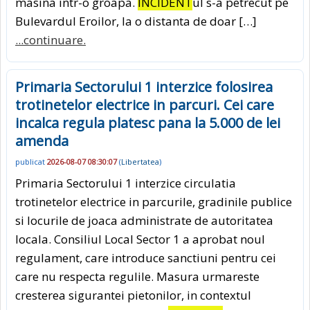
masina intr-o groapa.
INCIDENT
ul s-a petrecut pe
Bulevardul Eroilor, la o distanta de doar […]
...continuare.
Primaria Sectorului 1 interzice folosirea
trotinetelor electrice in parcuri. Cei care
incalca regula platesc pana la 5.000 de lei
amenda
publicat
2026-08-07 08:30:07
(
Libertatea
)
Primaria Sectorului 1 interzice circulatia
trotinetelor electrice in parcurile, gradinile publice
si locurile de joaca administrate de autoritatea
locala. Consiliul Local Sector 1 a aprobat noul
regulament, care introduce sanctiuni pentru cei
care nu respecta regulile. Masura urmareste
cresterea sigurantei pietonilor, in contextul