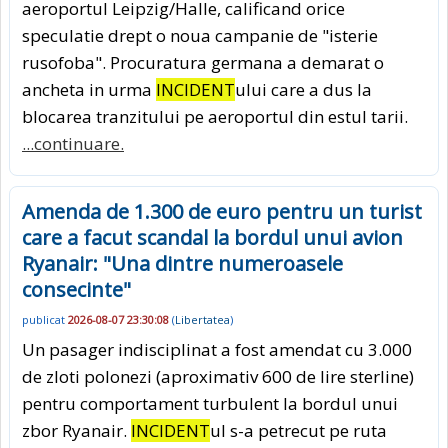
aeroportul Leipzig/Halle, calificand orice
speculatie drept o noua campanie de "isterie
rusofoba". Procuratura germana a demarat o
ancheta in urma
INCIDENT
ului care a dus la
blocarea tranzitului pe aeroportul din estul tarii.
...continuare.
Amenda de 1.300 de euro pentru un turist
care a facut scandal la bordul unui avion
Ryanair: "Una dintre numeroasele
consecinte"
publicat
2026-08-07 23:30:08
(
Libertatea
)
Un pasager indisciplinat a fost amendat cu 3.000
de zloti polonezi (aproximativ 600 de lire sterline)
pentru comportament turbulent la bordul unui
zbor Ryanair.
INCIDENT
ul s-a petrecut pe ruta