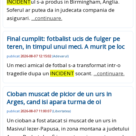
INCIDENT
ul s-a produs in Birmingham, Anglia.
Soferul ar putea da in judecata compania de
asigurari.
...continuare.
Final cumplit: fotbalist ucis de fulger pe
teren, in timpul unui meci. A murit pe loc
publicat
2026-08-07 12:15:02
(
Adevarul
)
Un meci amical de fotbal s-a transformat intr-o
tragedie dupa un
INCIDENT
socant.
...continuare.
Cioban muscat de picior de un urs in
Arges, cand isi apara turma de oi
publicat
2026-08-07 11:00:07
(
Libertatea
)
Un cioban a fost atacat si muscat de un urs in
Masivul Iezer-Papusa, in zona montana a judetului