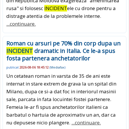
din Republica Moldova exagereaza "amenintarea
rusa" si folosesc
INCIDENT
ele cu drone pentru a
distrage atentia de la problemele interne.
...continuare.
Roman cu arsuri pe 70% din corp dupa un
INCIDENT
dramatic in Italia. Ce le-a spus
fosta partenera anchetatorilor
publicat
2026-08-06 18:45:12
(
Mediafax
)
Un cetatean roman in varsta de 35 de ani este
internat in stare extrem de grava la un spital din
Milano, dupa ce si-a dat foc in interiorul masinii
sale, parcata in fata locuintei fostei partenere.
Femeia le-ar fi spus anchetatorilor italieni ca
barbatul o hartuia de aproximativ un an, dar ca
nu depusese nicio plangere.
...continuare.