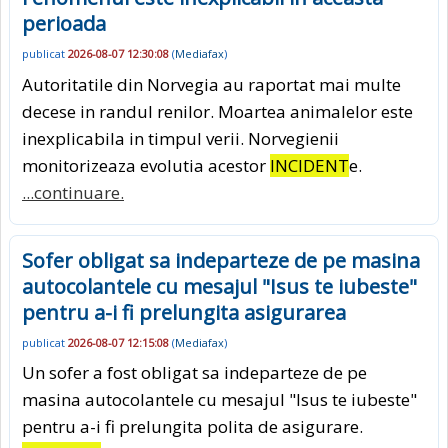
perioada
publicat
2026-08-07 12:30:08
(
Mediafax
)
Autoritatile din Norvegia au raportat mai multe
decese in randul renilor. Moartea animalelor este
inexplicabila in timpul verii. Norvegienii
monitorizeaza evolutia acestor
INCIDENT
e.
...continuare.
Sofer obligat sa indeparteze de pe masina
autocolantele cu mesajul "Isus te iubeste"
pentru a-i fi prelungita asigurarea
publicat
2026-08-07 12:15:08
(
Mediafax
)
Un sofer a fost obligat sa indeparteze de pe
masina autocolantele cu mesajul "Isus te iubeste"
pentru a-i fi prelungita polita de asigurare.