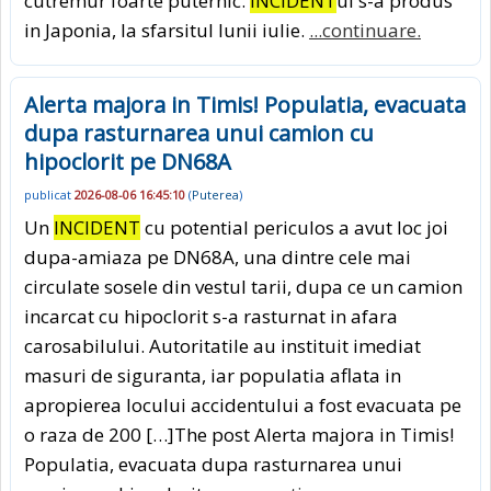
cutremur foarte puternic.
INCIDENT
ul s-a produs
in Japonia, la sfarsitul lunii iulie.
...continuare.
Alerta majora in Timis! Populatia, evacuata
dupa rasturnarea unui camion cu
hipoclorit pe DN68A
publicat
2026-08-06 16:45:10
(
Puterea
)
Un
INCIDENT
cu potential periculos a avut loc joi
dupa-amiaza pe DN68A, una dintre cele mai
circulate sosele din vestul tarii, dupa ce un camion
incarcat cu hipoclorit s-a rasturnat in afara
carosabilului. Autoritatile au instituit imediat
masuri de siguranta, iar populatia aflata in
apropierea locului accidentului a fost evacuata pe
o raza de 200 […]The post Alerta majora in Timis!
Populatia, evacuata dupa rasturnarea unui