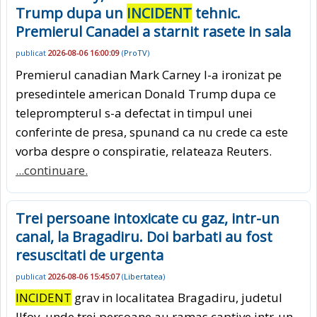
Trump dupa un
INCIDENT
tehnic.
Premierul Canadei a starnit rasete in sala
publicat
2026-08-06 16:00:09
(
ProTV
)
Premierul canadian Mark Carney l-a ironizat pe
presedintele american Donald Trump dupa ce
teleprompterul s-a defectat in timpul unei
conferinte de presa, spunand ca nu crede ca este
vorba despre o conspiratie, relateaza Reuters.
...continuare.
Trei persoane intoxicate cu gaz, intr-un
canal, la Bragadiru. Doi barbati au fost
resuscitati de urgenta
publicat
2026-08-06 15:45:07
(
Libertatea
)
INCIDENT
grav in localitatea Bragadiru, judetul
Ilfov, unde trei persoane au ramas captive intr-un