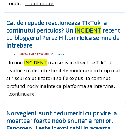
Londra.
...continuare.
Cat de repede reactioneaza TikTok la
continutul periculos? Un
INCIDENT
recent
cu bloggerul Perez Hilton ridica semne de
intrebare
publicat
2026-08-07 12:45:08
(
Mediafax
)
Un nou
INCIDENT
transmis in direct pe TikTok
readuce in discutie limitele moderarii in timp real
si riscul ca utilizatorii sa fie expusi la continut
profund nociv inainte ca platforma sa intervina.
...continuare.
Norvegienii sunt nedumeriti cu privire la
moartea "foarte neobisnuita" a renilor.
Fenomenul este inexplicabil in aceasta