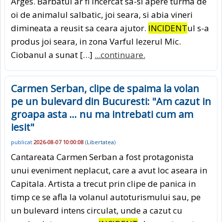
Arges. Barbatul ar fi incercat sa-si apere turma de
oi de animalul salbatic, joi seara, si abia vineri
dimineata a reusit sa ceara ajutor.
INCIDENT
ul s-a
produs joi seara, in zona Varful Iezerul Mic.
Ciobanul a sunat […]
...continuare.
Carmen Serban, clipe de spaima la volan
pe un bulevard din Bucuresti: "Am cazut in
groapa asta ... nu ma intrebati cum am
iesit"
publicat
2026-08-07 10:00:08
(
Libertatea
)
Cantareata Carmen Serban a fost protagonista
unui eveniment neplacut, care a avut loc aseara in
Capitala. Artista a trecut prin clipe de panica in
timp ce se afla la volanul autoturismului sau, pe
un bulevard intens circulat, unde a cazut cu