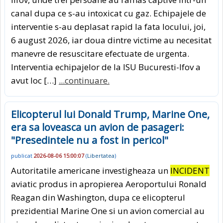
canal dupa ce s-au intoxicat cu gaz. Echipajele de
interventie s-au deplasat rapid la fata locului, joi,
6 august 2026, iar doua dintre victime au necesitat
manevre de resuscitare efectuate de urgenta.
Interventia echipajelor de la ISU Bucuresti-lfov a
avut loc […]
...continuare.
Elicopterul lui Donald Trump, Marine One,
era sa loveasca un avion de pasageri:
"Presedintele nu a fost in pericol"
publicat
2026-08-06 15:00:07
(
Libertatea
)
Autoritatile americane investigheaza un
INCIDENT
aviatic produs in apropierea Aeroportului Ronald
Reagan din Washington, dupa ce elicopterul
prezidential Marine One si un avion comercial au