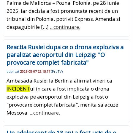
Palma de Mallorca – Pozna, Polonia, pe 28 iunie
2025, iar decizia a fost pronuntata recent de un
tribunal din Polonia, potrivit Express. Amenda si
despagubirile […]
...continuare.
Reactia Rusiei dupa ce o drona exploziva a
paralizat aeroportul din Leipzig: "O
provocare complet fabricata"
publicat
2026-08-07 22:15:17
(
ProTV
)
Ambasada Rusiei la Berlin a afirmat vineri ca
INCIDENT
ul in care a fost implicata o drona
exploziva pe aeroportul din Leipzig a fost o
"provocare complet fabricata", menita sa acuze
Moscova.
...continuare.
Un adolescent de 13 ani a fost ucis de o