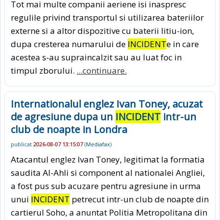
Tot mai multe companii aeriene isi inaspresc
regulile privind transportul si utilizarea bateriilor
externe si a altor dispozitive cu baterii litiu-ion,
dupa cresterea numarului de
INCIDENT
e in care
acestea s-au supraincalzit sau au luat foc in
timpul zborului.
...continuare.
Internationalul englez Ivan Toney, acuzat
de agresiune dupa un
INCIDENT
intr-un
club de noapte in Londra
publicat
2026-08-07 13:15:07
(
Mediafax
)
Atacantul englez Ivan Toney, legitimat la formatia
saudita Al-Ahli si component al nationalei Angliei,
a fost pus sub acuzare pentru agresiune in urma
unui
INCIDENT
petrecut intr-un club de noapte din
cartierul Soho, a anuntat Politia Metropolitana din