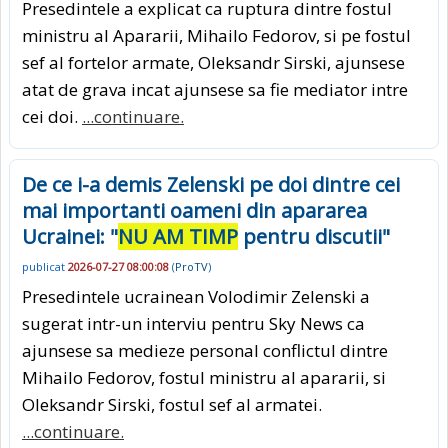
Presedintele a explicat ca ruptura dintre fostul
ministru al Apararii, Mihailo Fedorov, si pe fostul
sef al fortelor armate, Oleksandr Sirski, ajunsese
atat de grava incat ajunsese sa fie mediator intre
cei doi.
...continuare.
De ce i-a demis Zelenski pe doi dintre cei
mai importanti oameni din apararea
Ucrainei: "
NU AM TIMP
pentru discutii"
publicat
2026-07-27 08:00:08
(
ProTV
)
Presedintele ucrainean Volodimir Zelenski a
sugerat intr-un interviu pentru Sky News ca
ajunsese sa medieze personal conflictul dintre
Mihailo Fedorov, fostul ministru al apararii, si
Oleksandr Sirski, fostul sef al armatei.
...continuare.