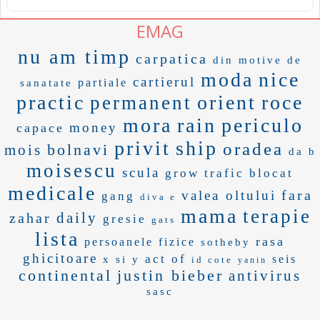
EMAG
nu am timp
carpatica
din motive de
moda
nice
cartierul
partiale
sanatate
practic
orient
roce
permanent
mora
rain
periculo
money
capace
privit
ship
oradea
bolnavi
mois
da b
moisescu
scula
grow
trafic blocat
medicale
fara
valea oltului
gang
diva e
mama
terapie
daily
zahar
gresie
gats
lista
rasa
persoanele fizice
sotheby
ghicitoare
act of
seis
x si y
id cote
yanin
continental
justin bieber
antivirus
sasc