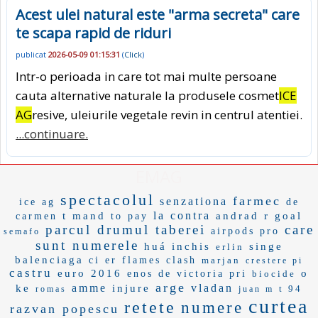
Acest ulei natural este "arma secreta" care
te scapa rapid de riduri
publicat
2026-05-09 01:15:31
(
Click
)
Intr-o perioada in care tot mai multe persoane
cauta alternative naturale la produsele cosmet
ICE
AG
resive, uleiurile vegetale revin in centrul atentiei.
...continuare.
EMAG
spectacolul
farmec
senzationa
ice ag
de
la contra
t mand
andrad
r goal
carmen
to pay
parcul drumul taberei
care
airpods pro
semafo
sunt numerele
huá
inchis
singe
erlin
balenciaga
ci er
flames
clash
marjan
crestere pi
castru
euro 2016
o
enos de
victoria pri
biocide
arge
amme
vladan
ke
injure
t 94
romas
juan m
curtea
retete
numere
razvan popescu