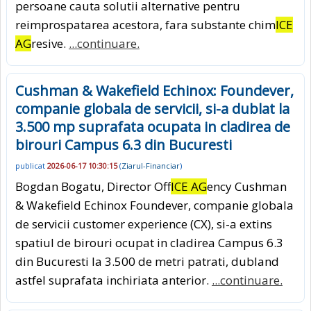
persoane cauta solutii alternative pentru
reimprospatarea acestora, fara substante chim
ICE
AG
resive.
...continuare.
Cushman & Wakefield Echinox: Foundever,
companie globala de servicii, si-a dublat la
3.500 mp suprafata ocupata in cladirea de
birouri Campus 6.3 din Bucuresti
publicat
2026-06-17 10:30:15
(
Ziarul-Financiar
)
Bogdan Bogatu, Director Off
ICE AG
ency Cushman
& Wakefield Echinox Foundever, companie globala
de servicii customer experience (CX), si-a extins
spatiul de birouri ocupat in cladirea Campus 6.3
din Bucuresti la 3.500 de metri patrati, dubland
astfel suprafata inchiriata anterior.
...continuare.