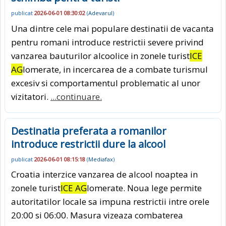
publicat
2026-06-01 08:30:02
(
Adevarul
)
Una dintre cele mai populare destinatii de vacanta
pentru romani introduce restrictii severe privind
vanzarea bauturilor alcoolice in zonele turist
ICE
AG
lomerate, in incercarea de a combate turismul
excesiv si comportamentul problematic al unor
vizitatori.
...continuare.
Destinatia preferata a romanilor
introduce restrictii dure la alcool
publicat
2026-06-01 08:15:18
(
Mediafax
)
Croatia interzice vanzarea de alcool noaptea in
zonele turist
ICE AG
lomerate. Noua lege permite
autoritatilor locale sa impuna restrictii intre orele
20:00 si 06:00. Masura vizeaza combaterea