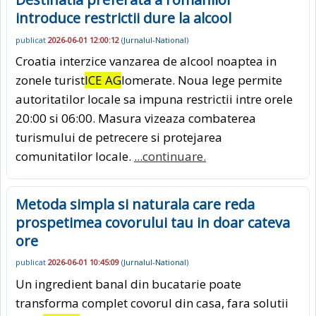
introduce restrictii dure la alcool
publicat
2026-06-01 12:00:12
(
Jurnalul-National
)
Croatia interzice vanzarea de alcool noaptea in
zonele turist
ICE AG
lomerate. Noua lege permite
autoritatilor locale sa impuna restrictii intre orele
20:00 si 06:00. Masura vizeaza combaterea
turismului de petrecere si protejarea
comunitatilor locale.
...continuare.
Metoda simpla si naturala care reda
prospetimea covorului tau in doar cateva
ore
publicat
2026-06-01 10:45:09
(
Jurnalul-National
)
Un ingredient banal din bucatarie poate
transforma complet covorul din casa, fara solutii