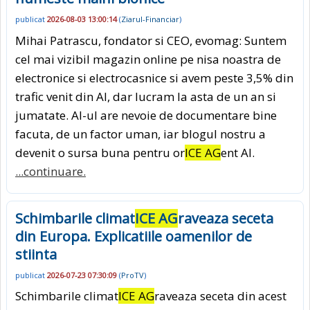
publicat
2026-08-03 13:00:14
(
Ziarul-Financiar
)
Mihai Patrascu, fondator si CEO, evomag: Suntem
cel mai vizibil magazin online pe nisa noastra de
electronice si electrocasnice si avem peste 3,5% din
trafic venit din AI, dar lucram la asta de un an si
jumatate. AI-ul are nevoie de documentare bine
facuta, de un factor uman, iar blogul nostru a
devenit o sursa buna pentru or
ICE AG
ent AI.
...continuare.
Schimbarile climat
ICE AG
raveaza seceta
din Europa. Explicatiile oamenilor de
stiinta
publicat
2026-07-23 07:30:09
(
ProTV
)
Schimbarile climat
ICE AG
raveaza seceta din acest