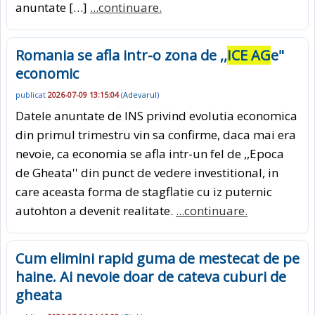
anuntate […]
...continuare.
Romania se afla intr-o zona de ,,
ICE AG
e"
economic
publicat
2026-07-09 13:15:04
(
Adevarul
)
Datele anuntate de INS privind evolutia economica
din primul trimestru vin sa confirme, daca mai era
nevoie, ca economia se afla intr-un fel de ,,Epoca
de Gheata'' din punct de vedere investitional, in
care aceasta forma de stagflatie cu iz puternic
autohton a devenit realitate.
...continuare.
Cum elimini rapid guma de mestecat de pe
haine. Ai nevoie doar de cateva cuburi de
gheata