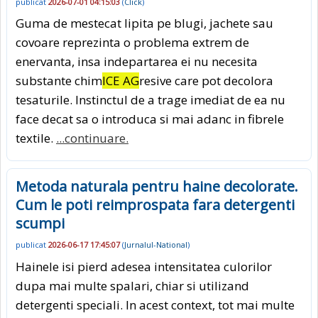
publicat
2026-07-01 04:15:03
(
Click
)
Guma de mestecat lipita pe blugi, jachete sau
covoare reprezinta o problema extrem de
enervanta, insa indepartarea ei nu necesita
substante chim
ICE AG
resive care pot decolora
tesaturile. Instinctul de a trage imediat de ea nu
face decat sa o introduca si mai adanc in fibrele
textile.
...continuare.
Metoda naturala pentru haine decolorate.
Cum le poti reimprospata fara detergenti
scumpi
publicat
2026-06-17 17:45:07
(
Jurnalul-National
)
Hainele isi pierd adesea intensitatea culorilor
dupa mai multe spalari, chiar si utilizand
detergenti speciali. In acest context, tot mai multe