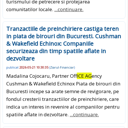
turismului de petrecere si protejarea
comunitatilor locale.
...continuare.
Tranzactiile de preinchiriere castiga teren
in piata de birouri din Bucuresti. Cushman
& Wakefield Echinox: Companiile
securizeaza din timp spatiile aflate in
dezvoltare
publicat
2026-05-21 10:30:35
(
Ziarul-Financiar
)
Madalina Cojocaru, Partner Off
ICE AG
ency
Cushman & Wakefield Echinox Piata de birouri din
Bucuresti incepe sa arate semne de revigorare, pe
fondul cresterii tranzactiilor de preinchiriere, care
indica un interes in revenire al companiilor pentru
spatiile aflate in dezvoltare.
...continuare.