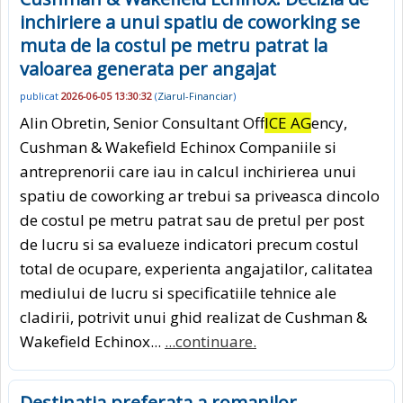
inchiriere a unui spatiu de coworking se
muta de la costul pe metru patrat la
valoarea generata per angajat
publicat
2026-06-05 13:30:32
(
Ziarul-Financiar
)
Alin Obretin, Senior Consultant Off
ICE AG
ency,
Cushman & Wakefield Echinox Companiile si
antreprenorii care iau in calcul inchirierea unui
spatiu de coworking ar trebui sa priveasca dincolo
de costul pe metru patrat sau de pretul per post
de lucru si sa evalueze indicatori precum costul
total de ocupare, experienta angajatilor, calitatea
mediului de lucru si specificatiile tehnice ale
cladirii, potrivit unui ghid realizat de Cushman &
Wakefield Echinox...
...continuare.
Destinatia preferata a romanilor