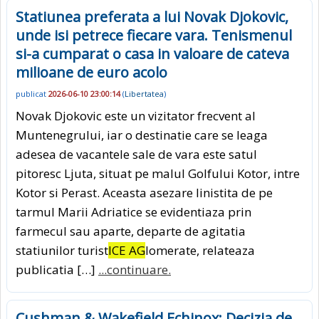
Statiunea preferata a lui Novak Djokovic,
unde isi petrece fiecare vara. Tenismenul
si-a cumparat o casa in valoare de cateva
milioane de euro acolo
publicat
2026-06-10 23:00:14
(
Libertatea
)
Novak Djokovic este un vizitator frecvent al
Muntenegrului, iar o destinatie care se leaga
adesea de vacantele sale de vara este satul
pitoresc Ljuta, situat pe malul Golfului Kotor, intre
Kotor si Perast. Aceasta asezare linistita de pe
tarmul Marii Adriatice se evidentiaza prin
farmecul sau aparte, departe de agitatia
statiunilor turist
ICE AG
lomerate, relateaza
publicatia […]
...continuare.
Cushman & Wakefield Echinox: Decizia de