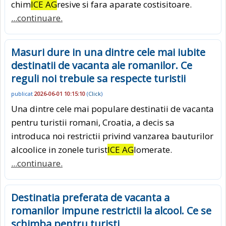
chim
ICE AG
resive si fara aparate costisitoare.
...continuare.
Masuri dure in una dintre cele mai iubite
destinatii de vacanta ale romanilor. Ce
reguli noi trebuie sa respecte turistii
publicat
2026-06-01 10:15:10
(
Click
)
Una dintre cele mai populare destinatii de vacanta
pentru turistii romani, Croatia, a decis sa
introduca noi restrictii privind vanzarea bauturilor
alcoolice in zonele turist
ICE AG
lomerate.
...continuare.
Destinatia preferata de vacanta a
romanilor impune restrictii la alcool. Ce se
schimba pentru turisti