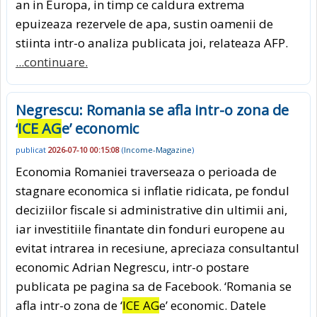
an in Europa, in timp ce caldura extrema
epuizeaza rezervele de apa, sustin oamenii de
stiinta intr-o analiza publicata joi, relateaza AFP.
...continuare.
Negrescu: Romania se afla intr-o zona de
‘
ICE AG
e’ economic
publicat
2026-07-10 00:15:08
(
Income-Magazine
)
Economia Romaniei traverseaza o perioada de
stagnare economica si inflatie ridicata, pe fondul
deciziilor fiscale si administrative din ultimii ani,
iar investitiile finantate din fonduri europene au
evitat intrarea in recesiune, apreciaza consultantul
economic Adrian Negrescu, intr-o postare
publicata pe pagina sa de Facebook. ‘Romania se
afla intr-o zona de ‘
ICE AG
e’ economic. Datele