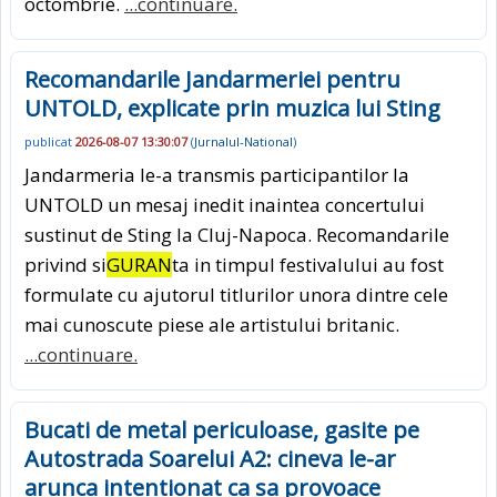
octombrie.
...continuare.
Recomandarile Jandarmeriei pentru
UNTOLD, explicate prin muzica lui Sting
publicat
2026-08-07 13:30:07
(
Jurnalul-National
)
Jandarmeria le-a transmis participantilor la
UNTOLD un mesaj inedit inaintea concertului
sustinut de Sting la Cluj-Napoca. Recomandarile
privind si
GURAN
ta in timpul festivalului au fost
formulate cu ajutorul titlurilor unora dintre cele
mai cunoscute piese ale artistului britanic.
...continuare.
Bucati de metal periculoase, gasite pe
Autostrada Soarelui A2: cineva le-ar
arunca intentionat ca sa provoace