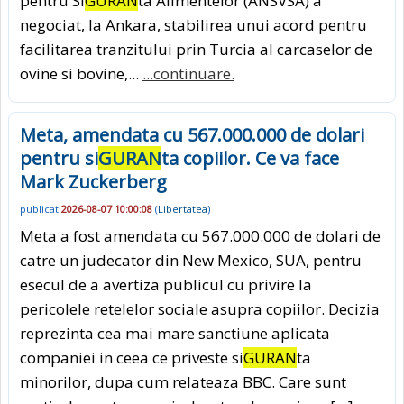
pentru Si
GURAN
ta Alimentelor (ANSVSA) a
negociat, la Ankara, stabilirea unui acord pentru
facilitarea tranzitului prin Turcia al carcaselor de
ovine si bovine,...
...continuare.
Meta, amendata cu 567.000.000 de dolari
pentru si
GURAN
ta copiilor. Ce va face
Mark Zuckerberg
publicat
2026-08-07 10:00:08
(
Libertatea
)
Meta a fost amendata cu 567.000.000 de dolari de
catre un judecator din New Mexico, SUA, pentru
esecul de a avertiza publicul cu privire la
pericolele retelelor sociale asupra copiilor. Decizia
reprezinta cea mai mare sanctiune aplicata
companiei in ceea ce priveste si
GURAN
ta
minorilor, dupa cum relateaza BBC. Care sunt