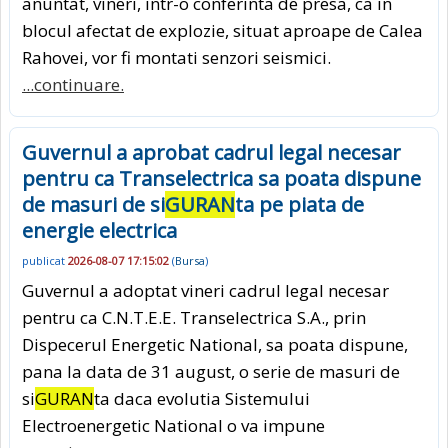
anuntat, vineri, intr-o conferinta de presa, ca in
blocul afectat de explozie, situat aproape de Calea
Rahovei, vor fi montati senzori seismici.
...continuare.
Guvernul a aprobat cadrul legal necesar
pentru ca Transelectrica sa poata dispune
de masuri de si
GURAN
ta pe piata de
energie electrica
publicat
2026-08-07 17:15:02
(
Bursa
)
Guvernul a adoptat vineri cadrul legal necesar
pentru ca C.N.T.E.E. Transelectrica S.A., prin
Dispecerul Energetic National, sa poata dispune,
pana la data de 31 august, o serie de masuri de
si
GURAN
ta daca evolutia Sistemului
Electroenergetic National o va impune