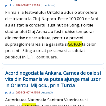
publicat
2026-08-07 11:30:07
(
Libertatea
)
Prima zi a festivalului Untold a adus o atmosfera
electrizanta la Cluj-Napoca. Peste 100.000 de fani
au asistat la concertul sustinut de Sting. Portile
stadionului Cluj Arena au fost inchise temporar
din motive de securitate, pentru a preveni
supraaglomerarea si a garanta si
GURAN
ta celor
prezenti. Sting a urcat pe scena si a salutat
publicul in […]
...continuare.
Acord negociat la Ankara. Carnea de oaie si
vita din Romania va putea ajunge mai usor
in Orientul Mijlociu, prin Turcia
publicat
2026-08-07 10:45:03
(
Antena3
)
Autoritatea Nationala Sanitara Veterinara si