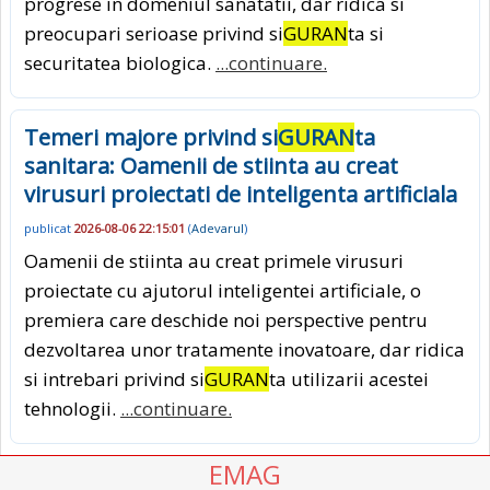
progrese in domeniul sanatatii, dar ridica si
preocupari serioase privind si
GURAN
ta si
securitatea biologica.
...continuare.
Temeri majore privind si
GURAN
ta
sanitara: Oamenii de stiinta au creat
virusuri proiectati de inteligenta artificiala
publicat
2026-08-06 22:15:01
(
Adevarul
)
Oamenii de stiinta au creat primele virusuri
proiectate cu ajutorul inteligentei artificiale, o
premiera care deschide noi perspective pentru
dezvoltarea unor tratamente inovatoare, dar ridica
si intrebari privind si
GURAN
ta utilizarii acestei
tehnologii.
...continuare.
EMAG