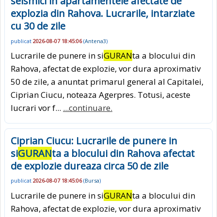
seismici in apartamentele afectate de
explozia din Rahova. Lucrarile, intarziate
cu 30 de zile
publicat
2026-08-07 18:45:06
(
Antena3
)
Lucrarile de punere in si
GURAN
ta a blocului din
Rahova, afectat de explozie, vor dura aproximativ
50 de zile, a anuntat primarul general al Capitalei,
Ciprian Ciucu, noteaza Agerpres. Totusi, aceste
lucrari vor f...
...continuare.
Ciprian Ciucu: Lucrarile de punere in
si
GURAN
ta a blocului din Rahova afectat
de explozie dureaza circa 50 de zile
publicat
2026-08-07 18:45:06
(
Bursa
)
Lucrarile de punere in si
GURAN
ta a blocului din
Rahova, afectat de explozie, vor dura aproximativ