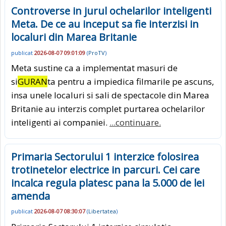
Controverse in jurul ochelarilor inteligenti
Meta. De ce au inceput sa fie interzisi in
localuri din Marea Britanie
publicat
2026-08-07 09:01:09
(
ProTV
)
Meta sustine ca a implementat masuri de
si
GURAN
ta pentru a impiedica filmarile pe ascuns,
insa unele localuri si sali de spectacole din Marea
Britanie au interzis complet purtarea ochelarilor
inteligenti ai companiei.
...continuare.
Primaria Sectorului 1 interzice folosirea
trotinetelor electrice in parcuri. Cei care
incalca regula platesc pana la 5.000 de lei
amenda
publicat
2026-08-07 08:30:07
(
Libertatea
)