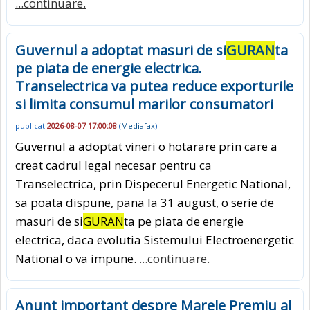
...continuare.
Guvernul a adoptat masuri de si
GURAN
ta
pe piata de energie electrica.
Transelectrica va putea reduce exporturile
si limita consumul marilor consumatori
publicat
2026-08-07 17:00:08
(
Mediafax
)
Guvernul a adoptat vineri o hotarare prin care a
creat cadrul legal necesar pentru ca
Transelectrica, prin Dispecerul Energetic National,
sa poata dispune, pana la 31 august, o serie de
masuri de si
GURAN
ta pe piata de energie
electrica, daca evolutia Sistemului Electroenergetic
National o va impune.
...continuare.
Anunt important despre Marele Premiu al