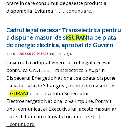
orare in care consumul depaseste productia
disponibila. Evitarea […]
...continuare.
Cadrul legal necesar Transelectrica pentru
a dispune masuri de si
GURAN
ta pe piata
de energie electrica, aprobat de Guvern
publicat
2026-08-07 19:31:28
(
Income-Magazine
)
Guvernul a adoptat vineri cadrul legal necesar
pentru ca C.N.T.E.E. Transelectrica S.A., prin
Dispecerul Energetic National, sa poata dispune,
pana la data de 31 august, o serie de masuri de
si
GURAN
ta daca evolutia Sistemului
Electroenergetic National o va impune. Potrivit
unui comunicat al Executivului, aceste masuri ar
putea fi luate in intervalul orar in care […]
...continuare.