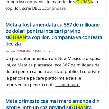
impotriva companiei in materie de si
GURAN
ta a
copiilor, scrie BBC.
...continuare.
Meta a fost amendata cu 567 de milioane
de dolari pentru incalcari privind
si
GURAN
ta copiilor. Compania va contesta
decizia
publicat
2026-08-07 07:15:09
(
ProTV
)
Un judecator american din New Mexico a dispus,
joi, ca Meta sa plateasca inca 567 de milioane de
dolari pentru ca nu a avertizat publicul cu privire
la pericolele pe care platformele sale le
reprezentau pentru copii.
...continuare.
Meta primeste cea mai mare amenda din
istorie, intr-un caz privind si
GURAN
ta