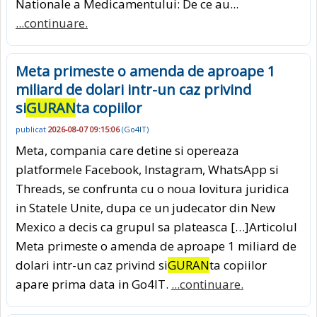
Nationale a Medicamentului: De ce au...
...continuare.
Meta primeste o amenda de aproape 1
miliard de dolari intr-un caz privind
si
GURAN
ta copiilor
publicat
2026-08-07 09:15:06
(
Go4IT
)
Meta, compania care detine si opereaza
platformele Facebook, Instagram, WhatsApp si
Threads, se confrunta cu o noua lovitura juridica
in Statele Unite, dupa ce un judecator din New
Mexico a decis ca grupul sa plateasca […]Articolul
Meta primeste o amenda de aproape 1 miliard de
dolari intr-un caz privind si
GURAN
ta copiilor
apare prima data in Go4IT.
...continuare.