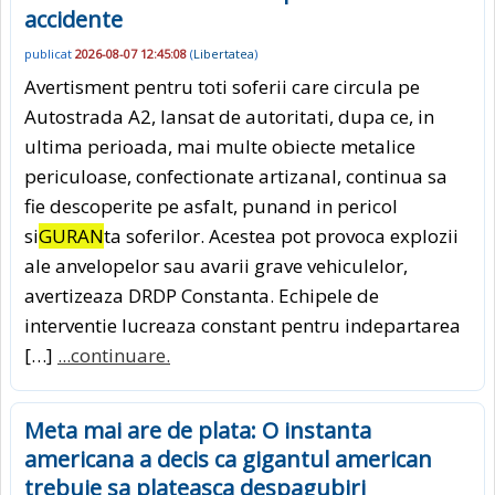
accidente
publicat
2026-08-07 12:45:08
(
Libertatea
)
Avertisment pentru toti soferii care circula pe
Autostrada A2, lansat de autoritati, dupa ce, in
ultima perioada, mai multe obiecte metalice
periculoase, confectionate artizanal, continua sa
fie descoperite pe asfalt, punand in pericol
si
GURAN
ta soferilor. Acestea pot provoca explozii
ale anvelopelor sau avarii grave vehiculelor,
avertizeaza DRDP Constanta. Echipele de
interventie lucreaza constant pentru indepartarea
[…]
...continuare.
Meta mai are de plata: O instanta
americana a decis ca gigantul american
trebuie sa plateasca despagubiri