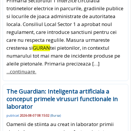
Primaria Sectorului 1 interzice circulatia
trotinetelor electrice in parcurile, gradinile publice
si locurile de joaca administrate de autoritatea
locala. Consiliul Local Sector 1 a aprobat noul
regulament, care introduce sanctiuni pentru cei
care nu respecta regulile. Masura urmareste
cresterea si
GURAN
tei pietonilor, in contextul
numarului tot mai mare de incidente produse pe
aleile pietonale. Primaria precizeaza […]
...continuare.
The Guardian: Inteligenta artificiala a
conceput primele virusuri functionale in
laborator
publicat
2026-08-07 08:15:02
(
Bursa
)
Oamenii de stiinta au creat in laborator primii