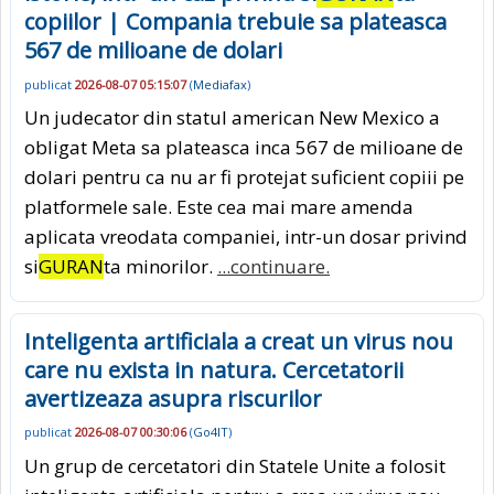
copiilor | Compania trebuie sa plateasca
567 de milioane de dolari
publicat
2026-08-07 05:15:07
(
Mediafax
)
Un judecator din statul american New Mexico a
obligat Meta sa plateasca inca 567 de milioane de
dolari pentru ca nu ar fi protejat suficient copiii pe
platformele sale. Este cea mai mare amenda
aplicata vreodata companiei, intr-un dosar privind
si
GURAN
ta minorilor.
...continuare.
Inteligenta artificiala a creat un virus nou
care nu exista in natura. Cercetatorii
avertizeaza asupra riscurilor
publicat
2026-08-07 00:30:06
(
Go4IT
)
Un grup de cercetatori din Statele Unite a folosit