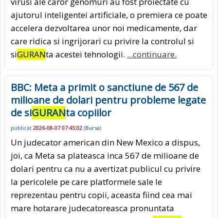
virusi ale caror genomuri au fost proiectate cu
ajutorul inteligentei artificiale, o premiera ce poate
accelera dezvoltarea unor noi medicamente, dar
care ridica si ingrijorari cu privire la controlul si
si
GURAN
ta acestei tehnologii.
...continuare.
BBC: Meta a primit o sanctiune de 567 de
milioane de dolari pentru probleme legate
de si
GURAN
ta copiilor
publicat
2026-08-07 07:45:02
(
Bursa
)
Un judecator american din New Mexico a dispus,
joi, ca Meta sa plateasca inca 567 de milioane de
dolari pentru ca nu a avertizat publicul cu privire
la pericolele pe care platformele sale le
reprezentau pentru copii, aceasta fiind cea mai
mare hotarare judecatoreasca pronuntata