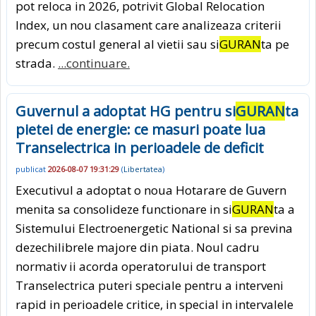
pot reloca in 2026, potrivit Global Relocation
Index, un nou clasament care analizeaza criterii
precum costul general al vietii sau si
GURAN
ta pe
strada.
...continuare.
Guvernul a adoptat HG pentru si
GURAN
ta
pietei de energie: ce masuri poate lua
Transelectrica in perioadele de deficit
publicat
2026-08-07 19:31:29
(
Libertatea
)
Executivul a adoptat o noua Hotarare de Guvern
menita sa consolideze functionare in si
GURAN
ta a
Sistemului Electroenergetic National si sa previna
dezechilibrele majore din piata. Noul cadru
normativ ii acorda operatorului de transport
Transelectrica puteri speciale pentru a interveni
rapid in perioadele critice, in special in intervalele