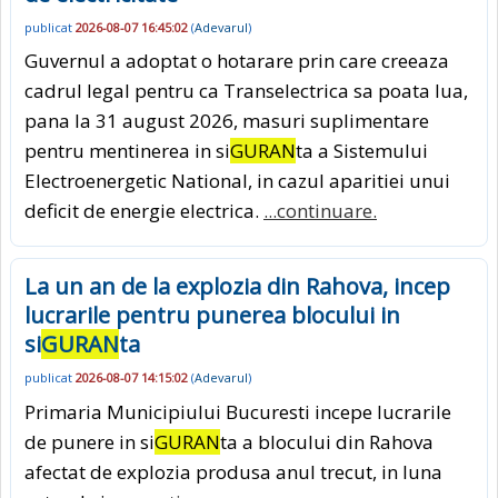
publicat
2026-08-07 16:45:02
(
Adevarul
)
Guvernul a adoptat o hotarare prin care creeaza
cadrul legal pentru ca Transelectrica sa poata lua,
pana la 31 august 2026, masuri suplimentare
pentru mentinerea in si
GURAN
ta a Sistemului
Electroenergetic National, in cazul aparitiei unui
deficit de energie electrica.
...continuare.
La un an de la explozia din Rahova, incep
lucrarile pentru punerea blocului in
si
GURAN
ta
publicat
2026-08-07 14:15:02
(
Adevarul
)
Primaria Municipiului Bucuresti incepe lucrarile
de punere in si
GURAN
ta a blocului din Rahova
afectat de explozia produsa anul trecut, in luna