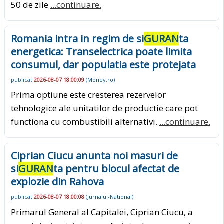
50 de zile
...continuare.
Romania intra in regim de si
GURAN
ta
energetica: Transelectrica poate limita
consumul, dar populatia este protejata
publicat
2026-08-07 18:00:09
(
Money.ro
)
Prima optiune este cresterea rezervelor
tehnologice ale unitatilor de productie care pot
functiona cu combustibili alternativi.
...continuare.
Ciprian Ciucu anunta noi masuri de
si
GURAN
ta pentru blocul afectat de
explozie din Rahova
publicat
2026-08-07 18:00:08
(
Jurnalul-National
)
Primarul General al Capitalei, Ciprian Ciucu, a