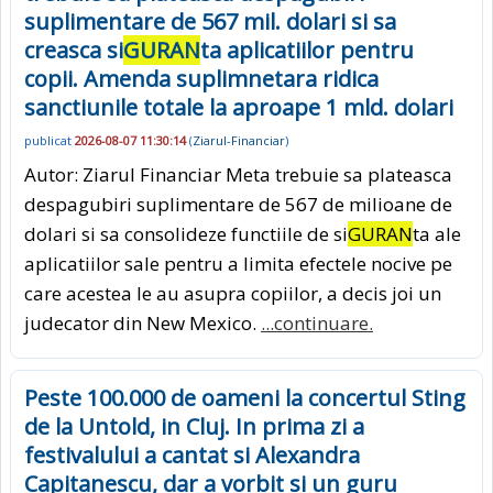
suplimentare de 567 mil. dolari si sa
creasca si
GURAN
ta aplicatiilor pentru
copii. Amenda suplimnetara ridica
sanctiunile totale la aproape 1 mld. dolari
publicat
2026-08-07 11:30:14
(
Ziarul-Financiar
)
Autor: Ziarul Financiar Meta trebuie sa plateasca
despagubiri suplimentare de 567 de milioane de
dolari si sa consolideze functiile de si
GURAN
ta ale
aplicatiilor sale pentru a limita efectele nocive pe
care acestea le au asupra copiilor, a decis joi un
judecator din New Mexico.
...continuare.
Peste 100.000 de oameni la concertul Sting
de la Untold, in Cluj. In prima zi a
festivalului a cantat si Alexandra
Capitanescu, dar a vorbit si un guru