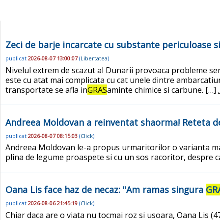
Zeci de barje incarcate cu substante periculoase s
publicat
2026-08-07 13:00:07
(
Libertatea
)
Nivelul extrem de scazut al Dunarii provoaca probleme serio
este cu atat mai complicata cu cat unele dintre ambarcatiun
transportate se afla in
GRAS
aminte chimice si carbune. […]
Andreea Moldovan a reinventat shaorma! Reteta de 
publicat
2026-08-07 08:15:03
(
Click
)
Andreea Moldovan le-a propus urmaritorilor o varianta mai
plina de legume proaspete si cu un sos racoritor, despre c
Oana Lis face haz de necaz: "Am ramas singura
GR
publicat
2026-08-06 21:45:19
(
Click
)
Chiar daca are o viata nu tocmai roz si usoara, Oana Lis (