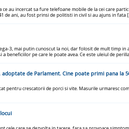
ce au incercat sa fure telefoane mobile de la cei care partici
 de ani, au fost prinsi de politisti in civil si au ajuns in fata 
ega-3, mai putin cunoscut la noi, dar folosit de mult timp in 
si a beneficiilor pe care le poate avea. Ce este uleiul de perill
te, adoptate de Parlament. Cine poate primi pana la 
t pentru crescatorii de porci si vite. Masurile urmaresc co
locui
t cele care se dezvolta in tacere, fara sa provoace simptome