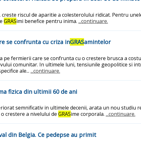
, creste riscul de aparitie a colesterolului ridicat. Pentru un
de
GRAS
imi benefice pentru inima.
...continuare.
e se confrunta cu criza in
GRAS
amintelor
 pe fermierii care se confrunta cu o crestere brusca a costur
ului comunitar. In ultimele luni, tensiunile geopolitice si i
ecifice ale...
...continuare.
a fizica din ultimii 60 de ani
eriorat semnificativ in ultimele decenii, arata un nou studiu r
i o crestere a nivelului de
GRAS
ime corporala.
...continuare.
ival din Belgia. Ce pedepse au primit