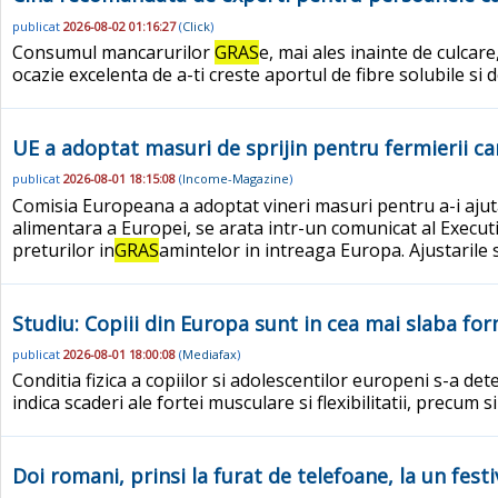
publicat
2026-08-02 01:16:27
(
Click
)
Consumul mancarurilor
GRAS
e, mai ales inainte de culcare
ocazie excelenta de a-ti creste aportul de fibre solubile si 
UE a adoptat masuri de sprijin pentru fermierii car
publicat
2026-08-01 18:15:08
(
Income-Magazine
)
Comisia Europeana a adoptat vineri masuri pentru a-i ajuta
alimentara a Europei, se arata intr-un comunicat al Executiv
preturilor in
GRAS
amintelor in intreaga Europa. Ajustarile sp
Studiu: Copiii din Europa sunt in cea mai slaba form
publicat
2026-08-01 18:00:08
(
Mediafax
)
Conditia fizica a copiilor si adolescentilor europeni s-a det
indica scaderi ale fortei musculare si flexibilitatii, precum s
Doi romani, prinsi la furat de telefoane, la un fest