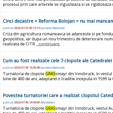
procesul prin care arterele se ingusteaza si se rigidizeaz
Cinci dezastre + Reforma Bolojan = nu mai manca
publicat
2026-07-31 00:15:15
(
Jurnalul-National
)
Criza din agricultura romaneasca se adanceste si pe fondul p
geopolitice, iar dupa un nou trimestru de deteriorare numar
realizata de CITR.
...continuare.
Cum au fost realizate cele 7 clopote ale Catedralei
publicat
2026-07-30 16:30:08
(
Jurnalul-National
)
Turnatoria de clopote
GRAS
smayr din Innsbruck, in vestul 
bine de 400 de ani, adaptand o traditie inceputa in 1599 l
Povestea turnatoriei care a realizat clopotul Cated
publicat
2026-07-30 14:45:09
(
Mediafax
)
Turnatoria de clopote
GRAS
smayr din Innsbruck, vestul Aus