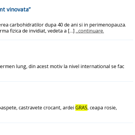
mt vinovata”
derea carbohidratilor dupa 40 de ani si in perimenopauza.
ma fizica de invidiat, vedeta a […]
...continuare.
ermen lung, din acest motiv la nivel international se fac
oaspete, castravete crocant, ardei
GRAS
, ceapa rosie,