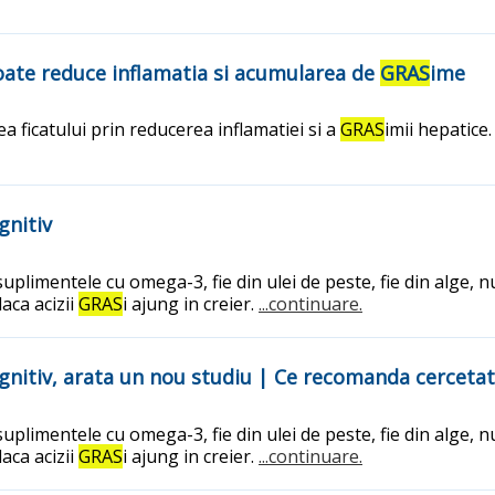
 poate reduce inflamatia si acumularea de
GRAS
ime
 ficatului prin reducerea inflamatiei si a
GRAS
imii hepatice.
gnitiv
suplimentele cu omega-3, fie din ulei de peste, fie din alge,
aca acizii
GRAS
i ajung in creier.
...continuare.
gnitiv, arata un nou studiu | Ce recomanda cercetat
suplimentele cu omega-3, fie din ulei de peste, fie din alge,
aca acizii
GRAS
i ajung in creier.
...continuare.