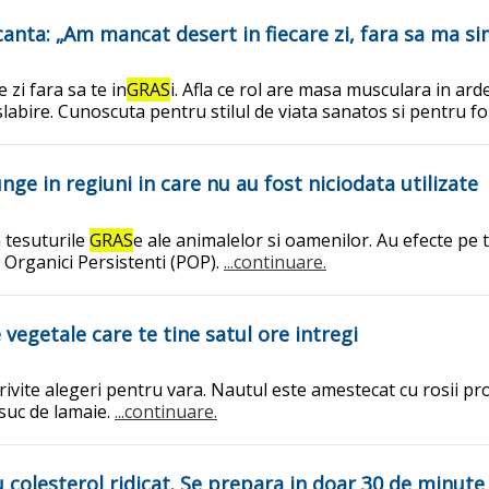
canta: „Am mancat desert in fiecare zi, fara sa ma si
zi fara sa te in
GRAS
i. Afla ce rol are masa musculara in ar
bire. Cunoscuta pentru stilul de viata sanatos si pentru for
nge in regiuni in care nu au fost niciodata utilizate
 tesuturile
GRAS
e ale animalelor si oamenilor. Au efecte pe t
 Organici Persistenti (POP).
...continuare.
egetale care te tine satul ore intregi
ivite alegeri pentru vara. Nautul este amestecat cu rosii pr
suc de lamaie.
...continuare.
colesterol ridicat. Se prepara in doar 30 de minute