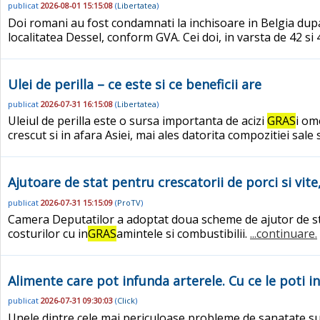
publicat
2026-08-01 15:15:08
(
Libertatea
)
Doi romani au fost condamnati la inchisoare in Belgia dupa 
localitatea Dessel, conform GVA. Cei doi, in varsta de 42 si 41
Ulei de perilla – ce este si ce beneficii are
publicat
2026-07-31 16:15:08
(
Libertatea
)
Uleiul de perilla este o sursa importanta de acizi
GRAS
i om
crescut si in afara Asiei, mai ales datorita compozitiei sale 
Ajutoare de stat pentru crescatorii de porci si vi
publicat
2026-07-31 15:15:09
(
ProTV
)
Camera Deputatilor a adoptat doua scheme de ajutor de sta
costurilor cu in
GRAS
amintele si combustibilii.
...continuare.
Alimente care pot infunda arterele. Cu ce le poti in
publicat
2026-07-31 09:30:03
(
Click
)
Unele dintre cele mai periculoase probleme de sanatate sun