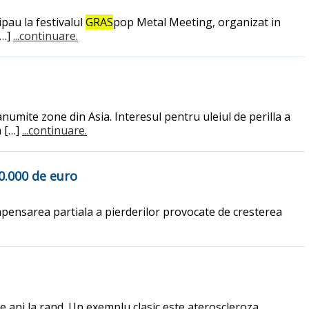
pau la festivalul
GRAS
pop Metal Meeting, organizat in
[…]
...continuare.
anumite zone din Asia. Interesul pentru uleiul de perilla a
a […]
...continuare.
50.000 de euro
mpensarea partiala a pierderilor provocate de cresterea
 ani la rand. Un exemplu clasic este ateroscleroza,