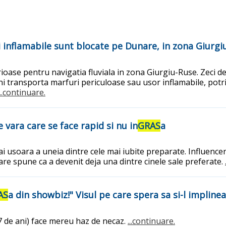
i inflamabile sunt blocate pe Dunare, in zona Giurgi
ase pentru navigatia fluviala in zona Giurgiu-Ruse. Zeci de 
i transporta marfuri periculoase sau usor inflamabile, potriv
...continuare.
vara care se face rapid si nu in
GRAS
a
 usoara a uneia dintre cele mai iubite preparate. Influencer
are spune ca a devenit deja una dintre cinele sale preferate.
AS
a din showbiz!" Visul pe care spera sa si-l impline
47 de ani) face mereu haz de necaz.
...continuare.