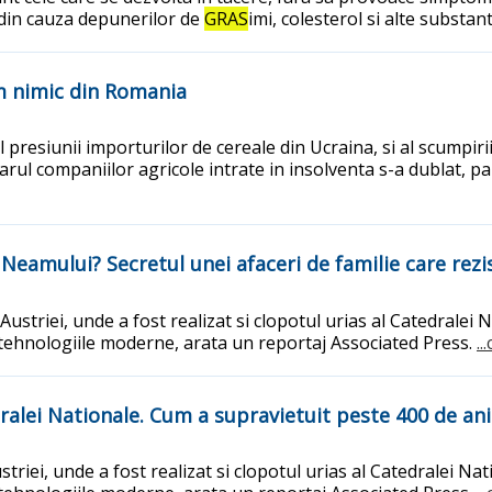
a din cauza depunerilor de
GRAS
imi, colesterol si alte substan
m nimic din Romania
resiunii importurilor de cereale din Ucraina, si al scumpirii 
ul companiilor agricole intrate in insolventa s-a dublat, pana
 Neamului? Secretul unei afaceri de familie care rez
Austriei, unde a fost realizat si clopotul urias al Catedrale
a tehnologiile moderne, arata un reportaj Associated Press.
..
ralei Nationale. Cum a supravietuit peste 400 de ani 
triei, unde a fost realizat si clopotul urias al Catedralei N