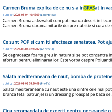
Carmen Bruma explica de ce nu s-a in
GRAS
at in va
publicat
2026-08-04 10:45:09
(
Libertatea
)
Carmen Bruma a dezvaluit cum poti manca desert in fiecare 
Carmen Bruma darama miturile despre nutritie si cura de sla
Ce sunt POP si cum iti afecteaza sanatatea. Pot aju
publicat
2026-08-04 02:45:02
(
Adevarul
)
Se degradeaza foarte greu in natura si se pot concentra in
eforturi pentru eliminarea lor. Este vorba despre Poluantii
Salata mediteraneana de naut, bomba de proteine v
publicat
2026-08-02 08:30:09
(
ProTV
)
Salata mediteraneana cu naut este una dintre cele mai potr
branza feta, patrunjel si un dressing proaspat pe baza de 
Cina recomandata de experti pentru persoanele cu 