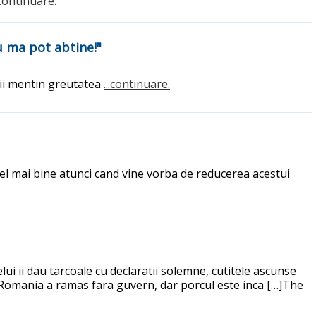
.continuare.
u ma pot abtine!"
e ii mentin greutatea
...continuare.
 cel mai bine atunci cand vine vorba de reducerea acestui
ui ii dau tarcoale cu declaratii solemne, cutitele ascunse
ii. Romania a ramas fara guvern, dar porcul este inca […]The