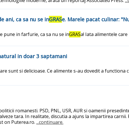
a tehnologiile moderne, arata un reportaj Associated Press.
..
e ani, ca sa nu se in
GRAS
e. Marele pacat culinar: "N
ce pune in farfurie, ca sa nu se in
GRAS
a! Iata alimentele car
natural in doar 3 saptamani
 care sunt si delicioase. Ce alimente s-au dovedit a functiona
oliticii romanesti. PSD, PNL, USR, AUR si oamenii presedintel
salveze tara. In realitate, discutia a ajuns la impartirea carn
st on Puterea.ro.
...continuare.