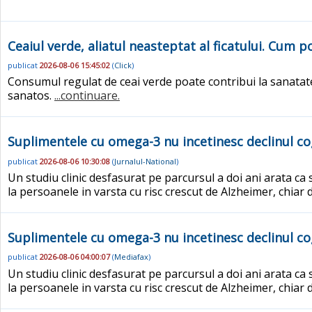
Ceaiul verde, aliatul neasteptat al ficatului. Cum
publicat
2026-08-06 15:45:02
(
Click
)
Consumul regulat de ceai verde poate contribui la sanatatea
sanatos.
...continuare.
Suplimentele cu omega-3 nu incetinesc declinul co
publicat
2026-08-06 10:30:08
(
Jurnalul-National
)
Un studiu clinic desfasurat pe parcursul a doi ani arata ca 
la persoanele in varsta cu risc crescut de Alzheimer, chiar d
Suplimentele cu omega-3 nu incetinesc declinul co
publicat
2026-08-06 04:00:07
(
Mediafax
)
Un studiu clinic desfasurat pe parcursul a doi ani arata ca 
la persoanele in varsta cu risc crescut de Alzheimer, chiar d