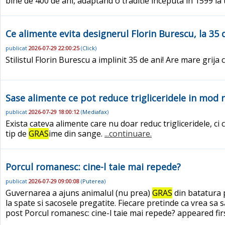
bine de 400 de ani, adaptand o traditie inceputa in 1599 l
Ce alimente evita designerul Florin Burescu, la 35 d
publicat
2026-07-29 22:00:25
(
Click
)
Stilistul Florin Burescu a implinit 35 de ani! Are mare grija 
Sase alimente ce pot reduce trigliceridele in mod 
publicat
2026-07-29 18:00:12
(
Mediafax
)
Exista cateva alimente care nu doar reduc trigliceridele, ci
tip de
GRAS
ime din sange.
...continuare.
Porcul romanesc: cine-l taie mai repede?
publicat
2026-07-29 09:00:08
(
Puterea
)
Guvernarea a ajuns animalul (nu prea)
GRAS
din batatura p
la spate si sacosele pregatite. Fiecare pretinde ca vrea sa 
post Porcul romanesc: cine-l taie mai repede? appeared fir