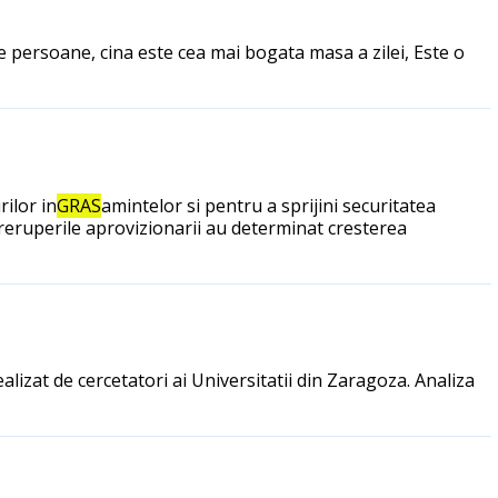
ele persoane, cina este cea mai bogata masa a zilei, Este o
ilor in
GRAS
amintelor si pentru a sprijini securitatea
ntreruperile aprovizionarii au determinat cresterea
ealizat de cercetatori ai Universitatii din Zaragoza. Analiza