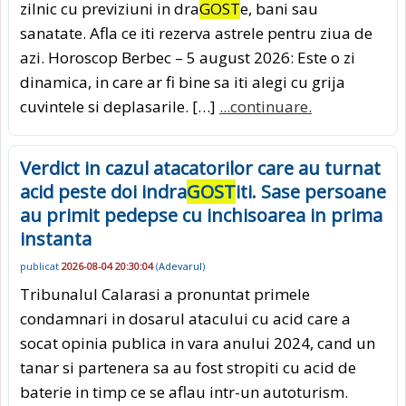
zilnic cu previziuni in dra
GOST
e, bani sau
sanatate. Afla ce iti rezerva astrele pentru ziua de
azi. Horoscop Berbec – 5 august 2026: Este o zi
dinamica, in care ar fi bine sa iti alegi cu grija
cuvintele si deplasarile. […]
...continuare.
Verdict in cazul atacatorilor care au turnat
acid peste doi indra
GOST
iti. Sase persoane
au primit pedepse cu inchisoarea in prima
instanta
publicat
2026-08-04 20:30:04
(
Adevarul
)
Tribunalul Calarasi a pronuntat primele
condamnari in dosarul atacului cu acid care a
socat opinia publica in vara anului 2024, cand un
tanar si partenera sa au fost stropiti cu acid de
baterie in timp ce se aflau intr-un autoturism.