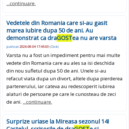
...continuare.
Vedetele din Romania care si-au gasit
marea iubire dupa 50 de ani. Au
demonstrat ca dra
GOST
ea nu are varsta
publicat
2026-08-04 17:45:03
(
Click
)
Varsta nu a fost un impediment pentru mai multe
vedete din Romania care au ales sa isi deschida
din nou sufletul dupa 50 de ani. Unele si-au
refacut viata dupa un divort, altele dupa pierderea
partenerului, iar cateva au redescoperit iubirea
alaturi de persoane pe care le cunosteau de zeci
de ani.
...continuare.
Surprize uriase la Mireasa sezonul 14!
Castelul, scrisorile de dra
GOST
e si