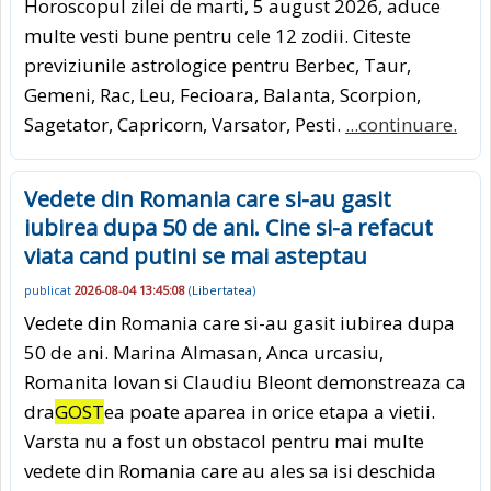
Horoscopul zilei de marti, 5 august 2026, aduce
multe vesti bune pentru cele 12 zodii. Citeste
previziunile astrologice pentru Berbec, Taur,
Gemeni, Rac, Leu, Fecioara, Balanta, Scorpion,
Sagetator, Capricorn, Varsator, Pesti.
...continuare.
Vedete din Romania care si-au gasit
iubirea dupa 50 de ani. Cine si-a refacut
viata cand putini se mai asteptau
publicat
2026-08-04 13:45:08
(
Libertatea
)
Vedete din Romania care si-au gasit iubirea dupa
50 de ani. Marina Almasan, Anca urcasiu,
Romanita Iovan si Claudiu Bleont demonstreaza ca
dra
GOST
ea poate aparea in orice etapa a vietii.
Varsta nu a fost un obstacol pentru mai multe
vedete din Romania care au ales sa isi deschida