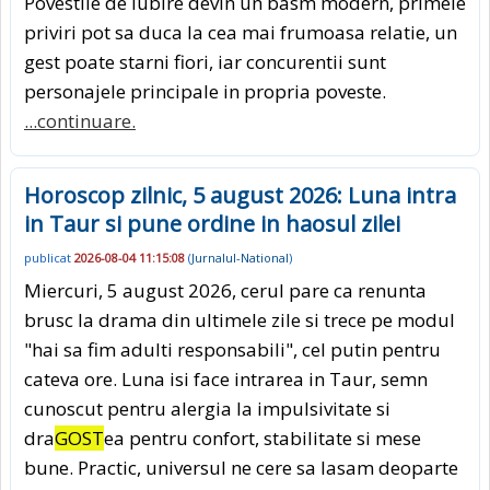
Povestile de iubire devin un basm modern, primele
priviri pot sa duca la cea mai frumoasa relatie, un
gest poate starni fiori, iar concurentii sunt
personajele principale in propria poveste.
...continuare.
Horoscop zilnic, 5 august 2026: Luna intra
in Taur si pune ordine in haosul zilei
publicat
2026-08-04 11:15:08
(
Jurnalul-National
)
Miercuri, 5 august 2026, cerul pare ca renunta
brusc la drama din ultimele zile si trece pe modul
"hai sa fim adulti responsabili", cel putin pentru
cateva ore. Luna isi face intrarea in Taur, semn
cunoscut pentru alergia la impulsivitate si
dra
GOST
ea pentru confort, stabilitate si mese
bune. Practic, universul ne cere sa lasam deoparte