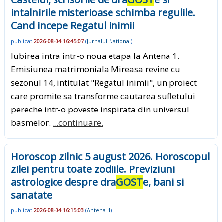
intalnirile misterioase schimba regulile.
Cand incepe Regatul inimii
publicat
2026-08-04 16:45:07
(
Jurnalul-National
)
Iubirea intra intr-o noua etapa la Antena 1.
Emisiunea matrimoniala Mireasa revine cu
sezonul 14, intitulat "Regatul inimii", un proiect
care promite sa transforme cautarea sufletului
pereche intr-o poveste inspirata din universul
basmelor.
...continuare.
Horoscop zilnic 5 august 2026. Horoscopul
zilei pentru toate zodiile. Previziuni
astrologice despre dra
GOST
e, bani si
sanatate
publicat
2026-08-04 16:15:03
(
Antena-1
)