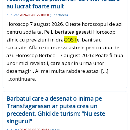
au lucrat foarte mult
publicat
2026-08-06 22:00:08
(
Libertatea
)
Horoscop 7 august 2026. Citeste horoscopul de azi
pentru zodia ta. Pe Libertatea gasesti Horoscop
zilnic cu previziuni in dra
GOST
e, bani sau
sanatate. Afla ce iti rezerva astrele pentru ziua de
azi. Horoscop Berbec – 7 august 2026: Poate fi ziua
unor mici revelatii, care apar in urma unor
dezamagiri. Ai mai multa rabdare astazi […]
...continuare.
Barbatul care a desenat o inima pe
Transfagarasan ar putea crea un
precedent. Ghid de turism: "Nu este
singurul"
publicat
2026-08-06 20:30:12
(
ProTV
)