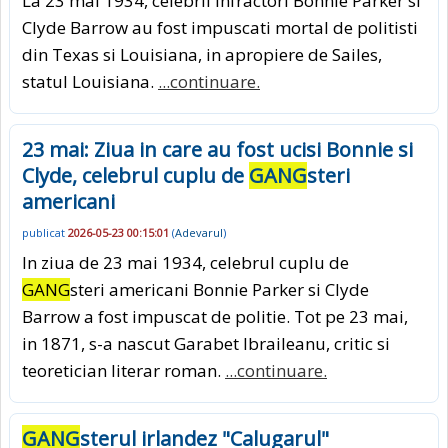
La 23 mai 1934, celebrii infractori Bonnie Parker si
Clyde Barrow au fost impuscati mortal de politisti
din Texas si Louisiana, in apropiere de Sailes,
statul Louisiana.
...continuare.
23 mai: Ziua in care au fost ucisi Bonnie si
Clyde, celebrul cuplu de
GANG
steri
americani
publicat
2026-05-23 00:15:01
(
Adevarul
)
In ziua de 23 mai 1934, celebrul cuplu de
GANG
steri americani Bonnie Parker si Clyde
Barrow a fost impuscat de politie. Tot pe 23 mai,
in 1871, s-a nascut Garabet Ibraileanu, critic si
teoretician literar roman.
...continuare.
GANG
sterul irlandez "Calugarul"