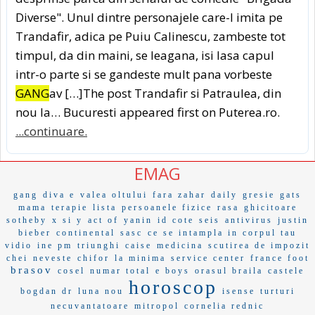
Diverse". Unul dintre personajele care-l imita pe
Trandafir, adica pe Puiu Calinescu, zambeste tot
timpul, da din maini, se leagana, isi lasa capul
intr-o parte si se gandeste mult pana vorbeste
GANG
av […]The post Trandafir si Patraulea, din
nou la… Bucuresti appeared first on Puterea.ro.
...continuare.
EMAG
gang
diva e
valea oltului
fara zahar
daily
gresie
gats
mama
terapie
lista
persoanele fizice
rasa
ghicitoare
sotheby
x si y
act of
yanin
id cote
seis
antivirus
justin
bieber
continental
sasc
ce se intampla in corpul tau
vidio
ine pm
triunghi
caise
medicina
scutirea de impozit
chei
neveste
chifor
la minima
service center
france foot
brasov
cosel
numar total
e boys
orasul braila
castele
horoscop
bogdan dr
luna nou
isense
turturi
necuvantatoare
mitropol
cornelia rednic