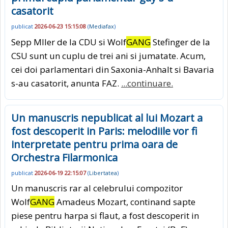
casatorit
publicat
2026-06-23 15:15:08
(
Mediafax
)
Sepp Mller de la CDU si Wolf
GANG
Stefinger de la
CSU sunt un cuplu de trei ani si jumatate. Acum,
cei doi parlamentari din Saxonia-Anhalt si Bavaria
s-au casatorit, anunta FAZ.
...continuare.
Un manuscris nepublicat al lui Mozart a
fost descoperit in Paris: melodiile vor fi
interpretate pentru prima oara de
Orchestra Filarmonica
publicat
2026-06-19 22:15:07
(
Libertatea
)
Un manuscris rar al celebrului compozitor
Wolf
GANG
Amadeus Mozart, continand sapte
piese pentru harpa si flaut, a fost descoperit in