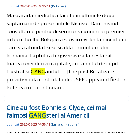
publicat
2026-05-25 09:15:11
(
Puterea
)
Mascarada mediatica facuta in ultimele doua
saptamani de presedintele Nicusor Dan privind
consultarile pentru desemnarea unui nou premier
in locul lui Ilie Bolojan a scos in evidenta mocirla in
care s-a afundat si se scalda primul om din
Romania. Faptul ca tergiverseaza la nesfarsit
luarea unei decizii capitale, cu ranjetul de copil
frustrat si
GANG
anitul […]The post Becalizare
prezidentiala controlata de… SPP appeared first on
Puterea.ro.
...continuare.
Cine au fost Bonnie si Clyde, cei mai
faimosi
GANG
steri ai Americii
publicat
2026-05-23 14:30:11
(
Jurnalul-National
)