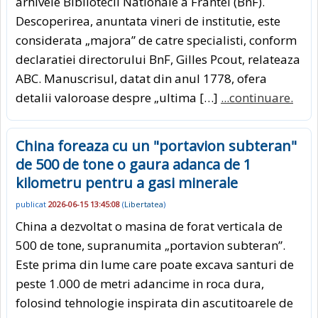
arhivele Bibliotecii Nationale a Frantei (BnF).
Descoperirea, anuntata vineri de institutie, este
considerata „majora” de catre specialisti, conform
declaratiei directorului BnF, Gilles Pcout, relateaza
ABC. Manuscrisul, datat din anul 1778, ofera
detalii valoroase despre „ultima […]
...continuare.
China foreaza cu un "portavion subteran"
de 500 de tone o gaura adanca de 1
kilometru pentru a gasi minerale
publicat
2026-06-15 13:45:08
(
Libertatea
)
China a dezvoltat o masina de forat verticala de
500 de tone, supranumita „portavion subteran”.
Este prima din lume care poate excava santuri de
peste 1.000 de metri adancime in roca dura,
folosind tehnologie inspirata din ascutitoarele de