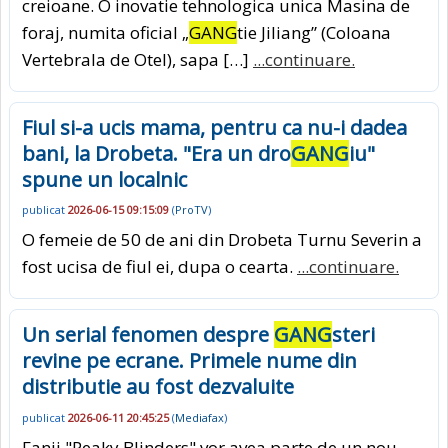
creioane. O inovatie tehnologica unica Masina de
foraj, numita oficial „
GANG
tie Jiliang” (Coloana
Vertebrala de Otel), sapa […]
...continuare.
Fiul si-a ucis mama, pentru ca nu-i dadea
bani, la Drobeta. "Era un dro
GANG
iu"
spune un localnic
publicat
2026-06-15 09:15:09
(
ProTV
)
O femeie de 50 de ani din Drobeta Turnu Severin a
fost ucisa de fiul ei, dupa o cearta.
...continuare.
Un serial fenomen despre
GANG
steri
revine pe ecrane. Primele nume din
distributie au fost dezvaluite
publicat
2026-06-11 20:45:25
(
Mediafax
)
Fanii "Peaky Blinders" vor avea parte de un nou