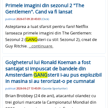
Primele imagini din sezonul 2 "The
Gentlemen". Cand va fi lansat
publicat
2026-07-09 20:45:03
(
Click
)
Asteptarea a luat sfarsit pentru fani! Netflix
lanseaza primele imagini din The Gentlemen:
Sezonul 2 (
GANG
steri cu stil: Sezonul 2), creat de
Guy Ritchie.
...continuare.
Golgheterul lui Ronald Koeman a fost
santajat si impuscat de bandele din
Amsterdam
GANG
sterii i-au pus explozibil
in masina si au terorizat-o pe cumnata!
publicat
2026-06-27 13:45:09
(
Gazeta-Sporturilor
)
Brian Brobbey (24 de ani), atacantul olandez cu
trei goluri marcate la Campionatul Mondial din