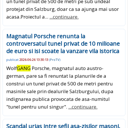
un tunel privat de 500 de metri pe sub undeal
protejat din Salzburg, doar ca sa ajunga mai usor
acasa.Proiectul a...
...continuare.
Magnatul Porsche renunta la
controversatul tunel privat de 10 milioane
de euro si isi scoate la vanzare vila istorica
publicat
2026-06-26 13:30:13
(
ProTV
)
Wolf
GANG
Porsche, magnatul auto austro-
german, pare sa fi renuntat la planurile de a
construi un tunel privat de 500 de metri pentru
masinile sale prin dealurile Salzburgului, dupa
indignarea publica provocata de asa-numitul
"tunel pentru unul singur".
...continuare.
Scandal urias intre sefii asa-zisilor masoni.