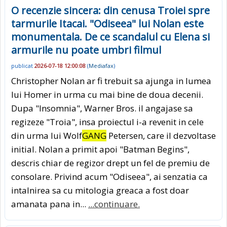
O recenzie sincera: din cenusa Troiei spre
tarmurile Itacai. "Odiseea" lui Nolan este
monumentala. De ce scandalul cu Elena si
armurile nu poate umbri filmul
publicat
2026-07-18 12:00:08
(
Mediafax
)
Christopher Nolan ar fi trebuit sa ajunga in lumea
lui Homer in urma cu mai bine de doua decenii.
Dupa "Insomnia", Warner Bros. il angajase sa
regizeze "Troia", insa proiectul i-a revenit in cele
din urma lui Wolf
GANG
Petersen, care il dezvoltase
initial. Nolan a primit apoi "Batman Begins",
descris chiar de regizor drept un fel de premiu de
consolare. Privind acum "Odiseea", ai senzatia ca
intalnirea sa cu mitologia greaca a fost doar
amanata pana in...
...continuare.