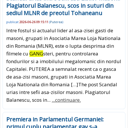
Plagiatorul Balanescu, scos in suturi din
sediul MLNR de preotul Tohaneanu
publicat
2026-06-26 09:15:11
(
Puterea
)
Intre fostul si actualul lider al asa-zisei gasti de
masoni, grupati in Asociatia Marea Loja Nationala
din Romania (MLNR), este o lupta desprinsa din
filmele cu
GANG
steri, pentru controlarea
fondurilor si a imobilului megalomanic din nordul
Capitalei. PUTEREA a semnalat recent ca o gasca
de asa-zisi masoni, grupati in Asociatia Marea
Loja Nationala din Romania […]The post Scandal
urias intre sefii asa-zisilor masoni. Plagiatorul
Balanescu, scos in...
...continuare.
Premiera in Parlamentul Germaniei:
primul cuplu parlamentar gay s-a