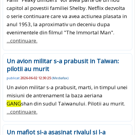
capitol al povestii familiei Shelby. Netflix dezvolta
o serie continuare care va avea actiunea plasata in
anul 1953, la aproximativ un deceniu dupa
evenimentele din filmul "The Immortal Man".
...continuare.
Un avion militar s-a prabusit in Taiwan:
pilotii au murit
publicat
2026-06-02 12:30:25
(
Mediafax
)
Un avion militar s-a prabusit, marti, in timpul unei
misiuni de antrenament la baza aeriana
GANG
shan din sudul Taiwanului. Pilotii au murit.
...continuare.
Un mafiot si-a asasinat rivalul si l-a