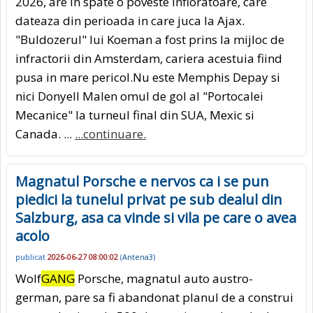
2026, are in spate o poveste infioratoare, care
dateaza din perioada in care juca la Ajax.
"Buldozerul" lui Koeman a fost prins la mijloc de
infractorii din Amsterdam, cariera acestuia fiind
pusa in mare pericol.Nu este Memphis Depay si
nici Donyell Malen omul de gol al "Portocalei
Mecanice" la turneul final din SUA, Mexic si
Canada. ...
...continuare.
Magnatul Porsche e nervos ca i se pun
piedici la tunelul privat pe sub dealul din
Salzburg, asa ca vinde si vila pe care o avea
acolo
publicat
2026-06-27 08:00:02
(
Antena3
)
Wolf
GANG
Porsche, magnatul auto austro-
german, pare sa fi abandonat planul de a construi