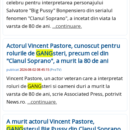
celebru pentru interpretarea personajului
Salvatore "Big Pussy" Bonpensiero din serialul
fenomen "Clanul Soprano", a incetat din viata la
varsta de 80 de ani.
...continuare.
Actorul Vincent Pastore, cunoscut pentru
rolurile de
GANG
steri, precum cel din
"Clanul Soprano", a murit la 80 de ani
publicat
2026-08-02 08:45:15
(
ProTV
)
Vincent Pastore, un actor veteran care a interpretat
roluri de
GANG
steri si oameni duri a murit la
varsta de 80 de ani, scrie Associated Press, potrivit
News.ro.
...continuare.
A murit actorul Vincent Pastore,
GANG
sterul Big Pussy din Clanul Soprano