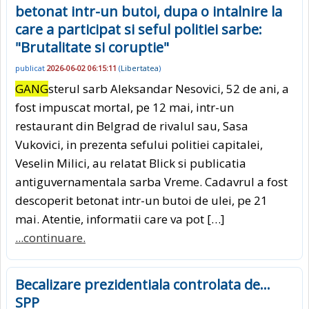
betonat intr-un butoi, dupa o intalnire la
care a participat si seful politiei sarbe:
"Brutalitate si coruptie"
publicat
2026-06-02 06:15:11
(
Libertatea
)
GANG
sterul sarb Aleksandar Nesovici, 52 de ani, a
fost impuscat mortal, pe 12 mai, intr-un
restaurant din Belgrad de rivalul sau, Sasa
Vukovici, in prezenta sefului politiei capitalei,
Veselin Milici, au relatat Blick si publicatia
antiguvernamentala sarba Vreme. Cadavrul a fost
descoperit betonat intr-un butoi de ulei, pe 21
mai. Atentie, informatii care va pot […]
...continuare.
Becalizare prezidentiala controlata de…
SPP