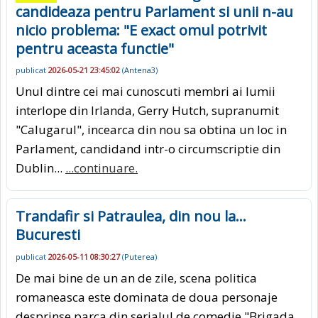
candideaza pentru Parlament si unii n-au
nicio problema: "E exact omul potrivit
pentru aceasta functie"
publicat
2026-05-21 23:45:02
(
Antena3
)
Unul dintre cei mai cunoscuti membri ai lumii
interlope din Irlanda, Gerry Hutch, supranumit
"Calugarul", incearca din nou sa obtina un loc in
Parlament, candidand intr-o circumscriptie din
Dublin...
...continuare.
Trandafir si Patraulea, din nou la…
Bucuresti
publicat
2026-05-11 08:30:27
(
Puterea
)
De mai bine de un an de zile, scena politica
romaneasca este dominata de doua personaje
desprinse parca din serialul de comedie "Brigada